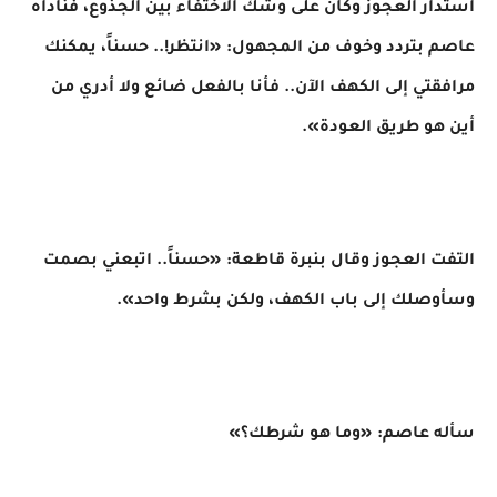
​استدار العجوز وكان على وشك الاختفاء بين الجذوع، فناداه
عاصم بتردد وخوف من المجهول: «انتظر!.. حسناً، يمكنك
مرافقتي إلى الكهف الآن.. فأنا بالفعل ضائع ولا أدري من
أين هو طريق العودة».
التفت العجوز وقال بنبرة قاطعة: «حسناً.. اتبعني بصمت
وسأوصلك إلى باب الكهف، ولكن بشرط واحد».
سأله عاصم: «وما هو شرطك؟»