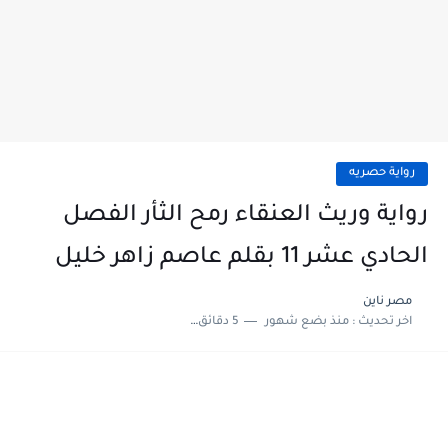
رواية حصريه
رواية وريث العنقاء رمح الثأر الفصل
الحادي عشر 11 بقلم عاصم زاهر خليل
مصر ناين
اخر تحديث :
منذ بضع شهور
5 دقائق للقراءة