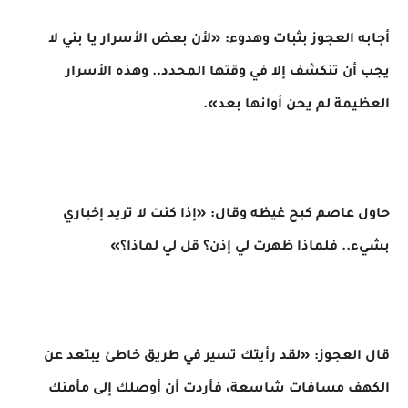
أجابه العجوز بثبات وهدوء: «لأن بعض الأسرار يا بني لا
يجب أن تنكشف إلا في وقتها المحدد.. وهذه الأسرار
العظيمة لم يحن أوانها بعد».
​حاول عاصم كبح غيظه وقال: «إذا كنت لا تريد إخباري
بشيء.. فلماذا ظهرت لي إذن؟ قل لي لماذا؟»
قال العجوز: «لقد رأيتك تسير في طريق خاطئ يبتعد عن
الكهف مسافات شاسعة، فأردت أن أوصلك إلى مأمنك