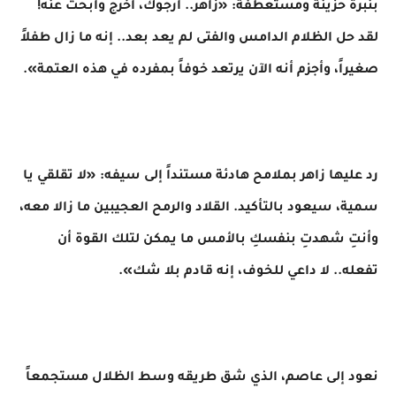
بنبرة حزينة ومستعطفة: «زاهر.. أرجوك، اخرج وابحث عنه!
لقد حل الظلام الدامس والفتى لم يعد بعد.. إنه ما زال طفلاً
صغيراً، وأجزم أنه الآن يرتعد خوفاً بمفرده في هذه العتمة».
رد عليها زاهر بملامح هادئة مستنداً إلى سيفه: «لا تقلقي يا
سمية، سيعود بالتأكيد. القلاد والرمح العجيبين ما زالا معه،
وأنتِ شهدتِ بنفسكِ بالأمس ما يمكن لتلك القوة أن
تفعله.. لا داعي للخوف، إنه قادم بلا شك».
​نعود إلى عاصم، الذي شق طريقه وسط الظلال مستجمعاً