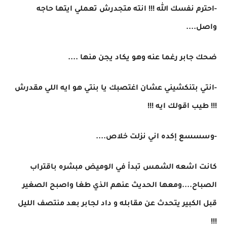
-احترم نفسك الله !!! انته متجدرش تعملي ايتها حاجه
واصل....
ضحك جابر رغما عنه وهو يكاد يجن منها ....
-انتي بتنكشيني عشان اغتصبك يا بنتي هو ايه اللي مقدرش
!!! طيب اقولك ايه !!!
-وسسسع إكده اني نزلت خلاص....
كانت اشعه الشمس تبدأ في الوميض مبشره باقتراب
الصباح....ومعها الحديث عنهم الذي طغا واصبح الصغير
قبل الكبير يتحدث عن مقابله و داد لجابر بعد منتصف الليل
!!!