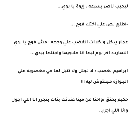
ليجيب ناصر بسرعه : إيوة يا بوي...
-اطلع بص علي اختك فوج ...
عمار يدخل ونظرات الغضب علي وجهه : مش فوج يا بوي
النهارده اخر يوم ليها انا هلاجيها واجتلها بيدي...
ابراهيم بغضب : لا تجتل ولا تنيل لما هي مغصوبه علي
الجوازه مجلتوش ليه !!!
حكيم بحنق :واحنا من ميتا عندنت بنات بتجرر انا اللي اجول
وانا اللي اجرر..