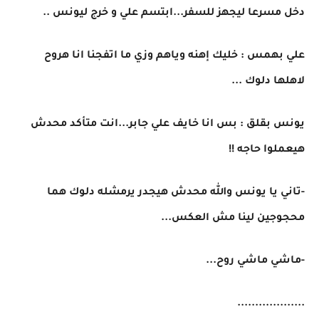
دخل مسرعا ليجهز للسفر...ابتسم علي و خرج ليونس ..
علي بهمس : خليك إهنه وياهم وزي ما اتفجنا انا هروح
لاهلها دلوك ...
يونس بقلق : بس انا خايف علي جابر...انت متأكد محدش
هيعملوا حاجه !!
-تاني يا يونس والله محدش هيجدر يرمشله دلوك هما
محجوجين لينا مش العكس...
-ماشي ماشي روح...
...................