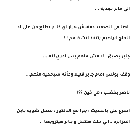
الي جابر بجديه ...
-احنا في الصعيد ومفيش هزار اي كلام يطلع من علي او
الحاج ابراهيم يتنفذ انت فاهم !!!
جابر بضيق : لا مش فاهم بس امري لله....
وقف يونس امام جابر قليلا وكأنه سيحميه منهم...
ناصر بغضب : هي فين ؟؟!
اسرع علي بالحديث : جوا مع الدكتور ، نعجل شويه يابن
العزايزه ..اني جلت هتتحل و جابر هيتزوجها ...