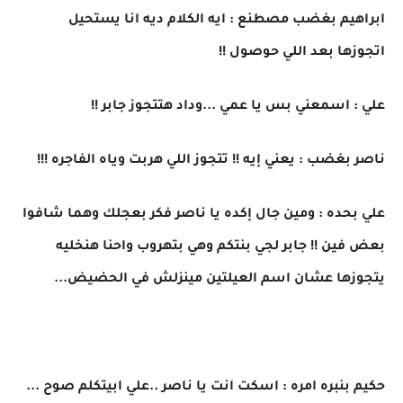
ابراهيم بغضب مصطنع : ايه الكلام ديه انا يستحيل
اتجوزها بعد اللي حوصول !!
علي : اسمعني بس يا عمي ...وداد هتتجوز جابر !!
ناصر بغضب : يعني إيه !! تتجوز اللي هربت وياه الفاجره !!!
علي بحده : ومين جال إكده يا ناصر فكر بعجلك وهما شافوا
بعض فين !! جابر لجي بنتكم وهي بتهروب واحنا هنخليه
يتجوزها عشان اسم العيلتين مينزلش في الحضيض...
حكيم بنبره امره : اسكت انت يا ناصر ..علي ابيتكلم صوح ...