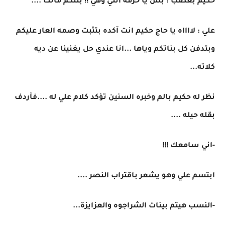
حكيم بغضب : بس يا حرمه انتي وهي !! بنتكم ماتت ....
علي : لااااه يا حاج حكيم انت آكده بتثبت وصمه العار عليكم
وبتدفن كل بناتكم وياها ...انا عندي حل يغنينا عن ديه
كلاته...
نظر له حكيم بالم وخبره السنين تؤكد كلام علي له ....فأردف
بقله حيله ....
-اني سامعك !!!
ابتسم علي وهو يشعر باقتراب النصر ....
-النسب هيتم بينات الشراجوه والعزايزة...