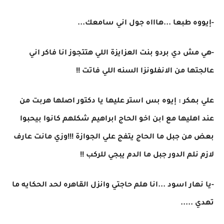
-إيووه طبعا ...هاااه جول اني سامعك...
-هي مش دي بردو بنت العزايزة اللي هتتجوز انا فاكر اني
عالجتها من الانفلونزا السنه اللي فاتت !!
علي بمكر : إيوه بس استر عليها يا دكتور اصلها هربت من
عند اهليها مع ابن اخو الحاج ابراهيم شكلهم كانوا بيحبوا
بعض من جبل ما الحاج يتفج علي الجوازة !!!وزي مانت عارف
لازم نلم الدور جبل ما الدم يبجي للركب !!
-يا نهار اسود ...انا هلم حاجتي وانزل القاهره لحد الحكايه ما
تهدي .....