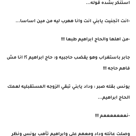
استنكر بشده قوله...
-انت اتجنيت يابني انت وانا ههرب ليه من مين اساسا...
-من اهلها والحاج ابراهيم طبعا !!!
جابر باستغراب وهو يقضب حاجبيه و: حاج ابراهيم ؟! انا مش
فاهم حاجه !!!
يونس بقله صبر : وداد يابني تبقي الزوجه المستقبليه لعمك
الحاج ابراهيم...
-نعععععععم !!!
وصلت عائله وداد ومعهم علي وابراهيم تأهب يونس ونظر