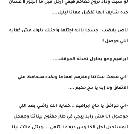
لو سبت وداد تروح معاكم هبقي ارمل قبل ما اتجوز !! عشان
كده شايف انها تفضل معانا لبليل....
ناصر بغضب : جسما بالله اجتلها واجتلك دلوك مش كفايه
اللي حوصل !!
ابراهيم وهو يحاول تهدئه الموقف....
-اني هبعت ستاتنا وغفرهم إمعاها وبكده هنحافظ علي
الاتفاق ولا إيه يا حج حكيم ....
-اني موافق يا حاج ابراهيم ...كفايه انك راضي بعد اللي
حوصول انا مش رايد يبجي في طار مفتوح بيناتنا وهعمل
المستحيل لجل الكابوس ديه ما يتنهي ....وبنتي ماتت لينا