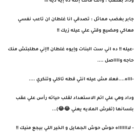
وداد بغضب : وانت مالك إنته ده إيه ديه !!!
جابر بغضب مماثل : تصدقي انا غلطان ان تاعب نفسي
معاكي ومضيع وقتي علي عيله زيك !!
-عيله !! ده اني ست البنات وإيوه غلطان !!إني مطلبتش منك
حاجه وااااصل ....
-اااه....فعلا مش عيله انتي قطه تاكلي وتنكري ....
وداد وهي علي اتم الاستعداد لقلب حياته رأس علي عقب
بلسانها (تفرش الملايه يعني 😂😂)...
- لاااااااه حوش حوش الجمايل و الخير اللي بيجع منيك !!