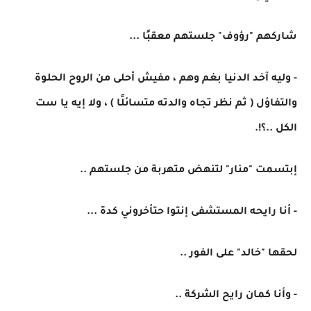
شاركهم "رؤوف" جلستهم معقبًا ...
- وليه آخد الدنيا بغم وهم ، مفيش أحلى من الروح الحلوة
والتفاؤل ( ثم نظر تجاه والدته متسائلًا ) ، ولا إيه يا ست
الكل ..؟!.
إبتسمت "منار" لتنهض متهربة من جلستهم ..
- أنا رايحه المستشفى إنتوا حتأخروني كدة ...
لحقها "خالد" على الفور ..
- وأنا كمان رايح الشركة ..