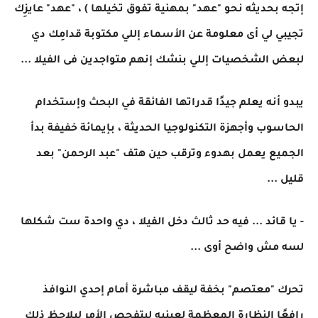
إتجه بحديثه نحو "عهد" بمهنية تفوق تخيلها ) ، "عهد" عايزِك
تجيبي لي أى معلومة عن الأسماء إللي مكتوبة قدامِك دي
لبعض الشخصيات إللي بنشك إنهم متواجدين فى الفيلا ...
يبدو أنه يعلم جيدًا قدراتها الفائقة في البحث وإستخدام
الحاسوب وأجهزة التكنولوجيا الحديثة ، بإيمائة خفيفة بدأ
الجميع يعمل بهدوء وترقب حين هتف "عبد الرحمن" بعد
قليل ...
- يا قائد ... فيه حد ثالث دخل الفيلا ، دي واحدة ست شكلها
لسه مش واضح أوى ...
تحرك "معتصم" بخفة ليقف مباشرة أمام إحدي النوافذ
رافعًا النظارة المعظمة لعينيه ليتفحص الأمر ليلاحظ ذلك