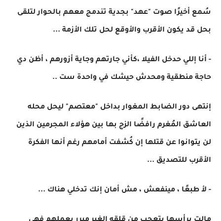
سُمع أخيرًا صوت "عهد" بجدية تندمج معهم بالحوار لتلقى
بحل قد يكون الأقرب والأوقع لحل تلك الأزمة ...
- أنا إللي حدخل الفيلا ،كأني جارتهم وجاية أزورهم ، أظن دي
حاجة منطقية ومحدش حيشك في واحدة ست ..
إنتهى دور الضابط المغوار بداخل "معتصم" ليحل محله
العاشق المُغرم رافضًا الزج بها بين هؤلاء المجرمين الذين
لن يتوانوا عن قتلها إن كُشفت أمامهم رغم أنها الفكرة
الأقرب للتصديق ...
- لأ طبعًا ، مينفعش ، مش أمان إنك تدخلي هناك ...
مالت برأسها بتعجب من قلقه الغير مبرر بعملهم فهي