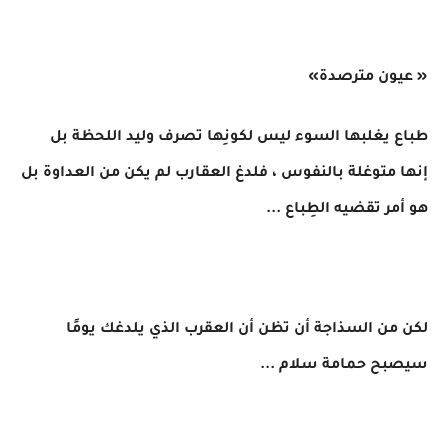
« عيون مترصدة»
طباع يغلبها السوء ليس لكونِها تصرف وليد اللحظة بل
إنها متوغلة بالنفوس ، فلدغ العقارب لم يكن من العداوة بل
هو أمر تقضيه الطِباع ...
لكن من السذاجة أن تظن أن العقرب الذي يلدغك يومًا
سيصبح حمامة سلام ...