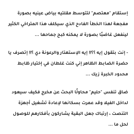
إستقام "معتصم" لتتوسط مقلتيه بياض عينيه بصورة
مفجعة لهذا الخطأ الفادح الذي سيكلف هذا المتراخي الكثير
لينفعل غاضبًا بصورة لا يمكنه كبح جماحها ...
- إنت بتقول إيه ؟؟!! إيه الإستهتار والرعونة دي ؟!! إتصرف يا
حضرة الضابط الظاهر إني كنت غلطان في إختيار ظابط
محدود الخبرة زيك ...
ضاق تنفس "حليم" محاولًا البحث عن مخرج فكيف سيعود
لداخل الفيلا وقد عمرت بسكانها لإعادة تشغيل أجهزة
التنصت ، إرتباك جعل البقية يشاركون بأفكارهم للوصول
لحل ما ...