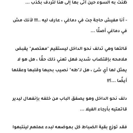
ظنت به السوء حين آتى بها إلى هنا لتردف بكذب ...
- أنا مفيش حاجة جت في دماغي ، عارف ليه ..!!! لأنك مش
في دماغي أصلًا ...
قالتها وهي تدلف نحو الداخل ليستقيم "معتصم" يقبض
ملامحه بإقتضاب شديد فهل تعني ذلك حقًا ، هل هو لا
يمثل لها أي شئ ، هل لـ"طه" نصيب بحبها وقلبها وعقلها
أيضًا ...؟!!
دلف نحو الداخل وهو يصفق الباب من خلفه بإنفعال ليدير
قاتمتيه بأرجاء الفيلا ...
فقد توزع بقية الضباط كل بموضعه لبدء عملهم لينتبهوا