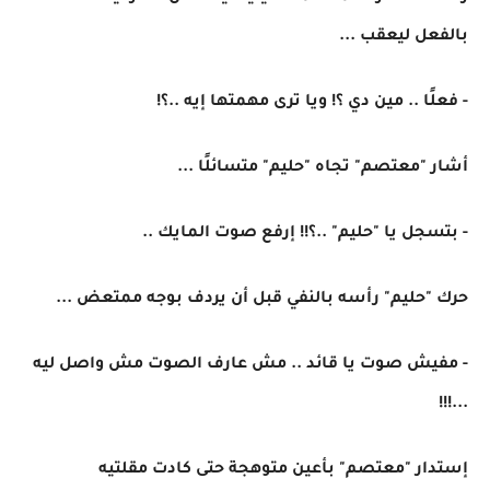
بالفعل ليعقب ...
- فعلًا .. مين دي ؟! ويا ترى مهمتها إيه ..؟!
أشار "معتصم" تجاه "حليم" متسائلًا ...
- بتسجل يا "حليم" ..؟!! إرفع صوت المايك ..
حرك "حليم" رأسه بالنفي قبل أن يردف بوجه ممتعض ...
- مفيش صوت يا قائد .. مش عارف الصوت مش واصل ليه
...!!!
إستدار "معتصم" بأعين متوهجة حتى كادت مقلتيه