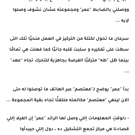
ووصلني بالضابط "عمر" ومجموعته عشان نشوف وصلوا
لإيه ...
سرعان ما تحول لكتلة من التركيز في العمل منحيًا تلك التى
سطت على تفكيره و سلبت قلبه جانبًا كما فعلت هي تمامًا
بينما ظل "طه" مترقبًا الفرصة بجاهزية للتحرك تجاه "عهد"
...
بدأ "عمر" يوضح لـ"معتصم" عبر الهاتف ما توصلوا له حتى
الآن لينهي "معتصم" مكالمته ملتفتًا تجاه بقية المجموعة ...
- دلوقتِ المعلومات إللي وصل لها الرائد "عمر" إن الفيلا إللي
قصادنا هي مركز تجمع التشكيل ده ، دول إللي حيبدأوا