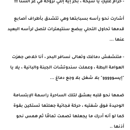
- حرام عليكِ يا شيخة ، بحر إيه إللي نروحه في عز الشتا !!!
أشارت نحو رأسه بسبابتها وهي تتشدق بأطراف أصابع
قدمها تحاول التحلي ببضع سنتيمترات لتصل لرأسه البعيد
عنها ...
- متنشفش دماغك وتعالى نسافر البحر ، أنا خلاص جهزت
العوامة البطة ، وعملت سندوتشات الجبنة والبانية ، يلا يا
"إيسووووو" بلا شغل بلا وجع دماغ ...
ضمها نحو قلبه بعشق لتلك الساحرة راسمة الإبتسامة
الوحيدة فوق شفتيه ، حركة فجائية جعلتها تستكين بقوة
كما لو أنه أدرك ما يجعلها تصمت تمامًا ثم همس نحو
أذنها ..