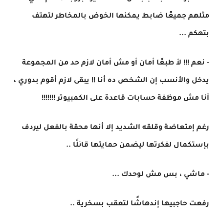
مثلهم جميعًا ضابط يمكنها الخوض بالمخاطر لتهتف
بتهكم ...
- نعم !!! لأ طبعًا أمان أو مش أمان لازم حد من المجموعة
يدخل والأنسب إن الشخص ده أنا !! يبقى لازم أقوم بدوري ،
أنا مش موظفة حسابات قاعدة على الكمبيوتر !!!!!!!
رغم إمتعاضة وقلقه الشديد إلا أنها محقة بالفعل ليردف
بإستكمال لفكرتها ليضمن حمايتها قائلًا ..
- ماشي ، بس مش لوحدك ...
رفعت حاجبيها إندهاشًا لتعقب بسخرية ..