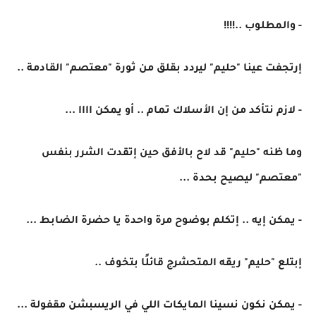
- والمطلوب ..!!!!
إرتجفت عينا "حليم" ليردد بقلق من ثورة "معتصم" القادمة ..
- لازم نتأكد من إن الأسلاك تمام .. أو يمكن اااا ...
وما ظنه "حليم" قد لاح بالأفق حين إتقدت الشرر بنفس
"معتصم" ليصيح بحدة ...
- يمكن إيه .. إتكلم بوضوح مرة واحدة يا حضرة الضابط ...
إبتلع "حليم" ريقه المتحشرج قائلًا بتخوف ..
- يمكن نكون نسينا المايكات اللي في الريسبشن مقفولة ...