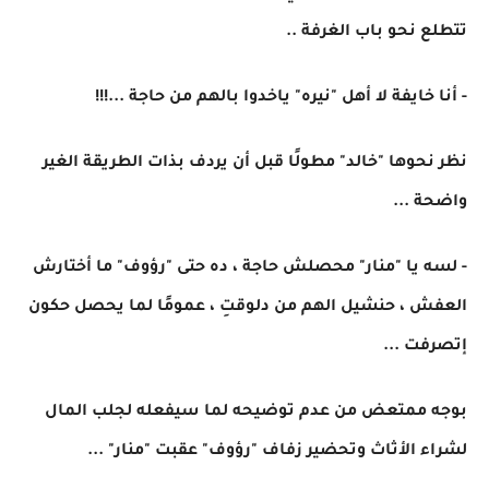
تتطلع نحو باب الغرفة ..
- أنا خايفة لا أهل "نيره" ياخدوا بالهم من حاجة ...!!!
نظر نحوها "خالد" مطولًا قبل أن يردف بذات الطريقة الغير
واضحة ...
- لسه يا "منار" محصلش حاجة ، ده حتى "رؤوف" ما أختارش
العفش ، حنشيل الهم من دلوقتِ ، عمومًا لما يحصل حكون
إتصرفت ...
بوجه ممتعض من عدم توضيحه لما سيفعله لجلب المال
لشراء الأثاث وتحضير زفاف "رؤوف" عقبت "منار" ...