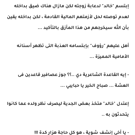
إبتسم "خالد" لدعابة زوجته لكن مازال هناك ضيق بداخله
لعدم توصله لحل لأزمتهم المالية القادمة ، لكن بداخله يقين
بأن الله سيخرجهم من هذا المأزق بالتأكيد ...
أهل عليهم "رؤوف" بإبتسامه العذبة التى تظهر أسنانه
الأمامية المميزة ...
- إيه القاعدة الشاعرية دي ..؟؟ جوز عصافير قاعدين فى
العشة ... صباح الخير يا حبايبي ...
إعتدل "خالد" متخذ بعض الجدية ليصرف نظر ولده عما كانوا
يتحدثون به ..
- يا أخي إنشف شوية ، هو كل حاجة هزار كدة !!!