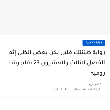
رواية حصريه
رواية ظننتك قلبي لكن بعض الظن إثم
الفصل الثالث والعشرون 23 بقلم رشا
روميه
مصر ناين
اخر تحديث :
منذ شهر
32 دقائق للقراءة