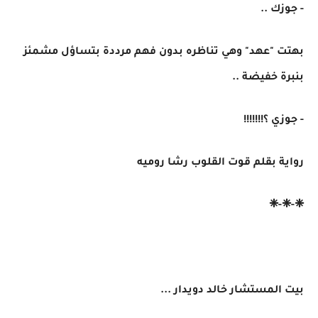
- جوزك ..
بهتت "عهد" وهي تناظره بدون فهم مرددة بتساؤل مشمئز
بنبرة خفيضة ..
- جوزي ؟!!!!!!!
رواية بقلم قوت القلوب رشا روميه
❈-❈-❈
بيت المستشار خالد دويدار ...