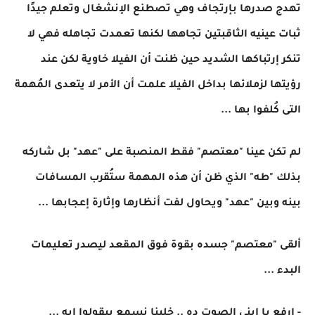
تهدج صدرها بإرتجاف وهي تصطنع الإنشغال وتعلم جيدًا
ثبات عينيه الثاقبتين تجاهها لكنها تعمدت تجاهله فهي لا
تنكر إرتباكها الشديد حين ظنت أن الفيلا خاوية لكن عند
رؤيتها لزملائها بداخل الفيلا علمت أن الأمر لا يتعدى المُهمة
التى كُلفوا بها ...
لم تكن عينا "معتصم" فقط المنصبة على "عهد" بل شاركه
بذلك "طه" الذي ظن أن هذه المهمة ستُقرب المسافات
بينه وبين "عهد" ويحاول لفت أنظارها وإثارة إعجابها ...
ألقى "معتصم" جسده بقوة فوق المقعد ليصدر تعليمات
البدء ...
- إرفع يا إبني الصوت ده .. خلينا نسمع بيقولوا إيه ...