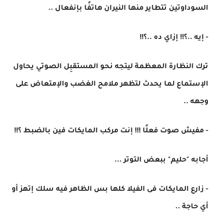
السوداوتين تتطاير منها النيران هاتفًا بإنفعال ..
- إيه ..؟!! إزاي ده ..؟!!
ترك النظارة المعظمة ليتجه نحو المستقبِل الصوتي يحاول
الإستماع لما يحدث لتظهر ملامح الغضب والإمتعاض على
وجهه ..
- مفيش صوت فعلًا !!! إنت مركب المايكات فين بالضبط ؟!!
أجابه "حليم" ببعض التوتر ...
- زارع المايكات فى الفيلا كلها بس الظاهر فيه سلك إتهز أو
أي حاجة ..