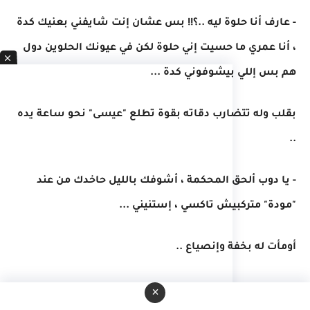
- عارف أنا حلوة ليه ..؟!! بس عشان إنت شايفني بعنيك كدة
، أنا عمري ما حسيت إني حلوة لكن في عيونك الحلوين دول
هم بس إللي بيشوفوني كدة ...
بقلب وله تتضارب دقاته بقوة تطلع "عيسى" نحو ساعة يده
..
- يا دوب ألحق المحكمة ، أشوفك بالليل حاخدك من عند
"مودة" متركبيش تاكسي ، إستنيني ...
أومأت له بخفة وإنصياع ..
- حاضر ..
×