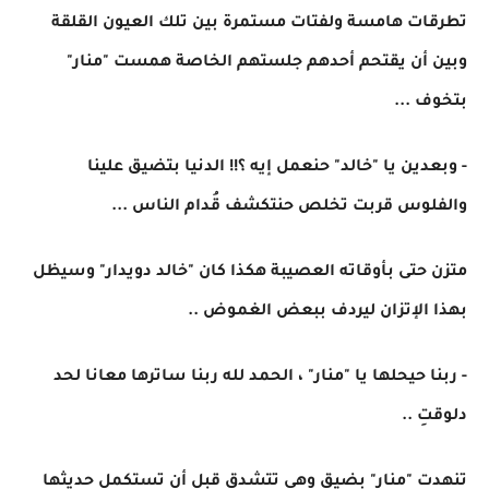
تطرقات هامسة ولفتات مستمرة بين تلك العيون القلقة
وبين أن يقتحم أحدهم جلستهم الخاصة همست "منار"
بتخوف ...
- وبعدين يا "خالد" حنعمل إيه ؟!! الدنيا بتضيق علينا
والفلوس قربت تخلص حنتكشف قُدام الناس ...
متزن حتى بأوقاته العصيبة هكذا كان "خالد دويدار" وسيظل
بهذا الإتزان ليردف ببعض الغموض ..
- ربنا حيحلها يا "منار" ، الحمد لله ربنا ساترها معانا لحد
دلوقتِ ..
تنهدت "منار" بضيق وهي تتشدق قبل أن تستكمل حديثها