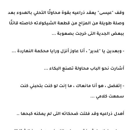
وقف "عيسى" يعقد ذراعيه بقوة محاولًا التحلي بالهدوء بعد
وصلة طويلة من المزاح من قطعة الشيكولاته خاصته قائلًا
ببعض الجدية التى خرجت بصعوبة ...
- وبعدين يا "غدير" ، أنا عاوز أنزل ورايا محكمة النهاردة ...
أشارت نحو الباب محاولة تصنع البكاء ...
- إتفضل ، هو أنا مانعاك ، ما إنت لو كنت بتحبني كنت
سمعت كلامي ...
أهدل ذراعيه وقد فلتت ضحكاته التى لم يمكنه كبحها ..