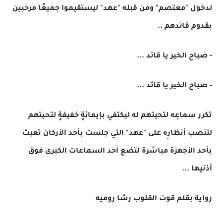
لدخول "معتصم" ومن قبله "عهد" ليستقيموا جميعًا مرحبين
بقدوم قائدهم ..
- صباح الخير يا قائد ...
- صباح الخير يا قائد ...
تكرر سماعِه لتحيتهم له ليكتفي بإيمائةٍ خفيفةٍ لتحيتهم
لتنصب أنظارِه على "عهد" التي جلست بأحد الأركان تعبث
بأحد الأجهزة مباشرة لتضع أحد السماعات الكبرى فوق
أذنيها ...
رواية بقلم قوت القلوب رشا روميه