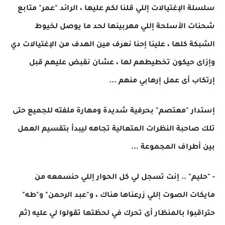
سلسلة الإغتيالات إللي قلنا لكم عليها ، الرائد "عمر" متابع
شحنات الأسلحة إللي مهربينها لحد ما يوصل لخيوط
الشبكة كلها ، علينا إحنا نعرف مين الهدف من الإغتيالات دي
وإزاى حيكون تخطيطهم لها ، عشان نقبض عليهم قبل
إرتكاب أى عمل إرهابي منهم ...
إستدار "معتصم" بحرفية شديدة ومهارة ملفته للجميع حتى
تلك صاحبة النظرات المتعالية تجاهه ليبدأ بتقسيم العمل
بين أطراف المجموعة ...
- "حليم" .. إنت تسجل لي كل الحوار إللي حنسمعه من
مايكات الصوت إللي زرعناها هناك ، و"عبد الرحمن" و"طه"
حتراقبوا بالمنظار أى تحرك في لحظتها تقولوا لي عليه (ثم