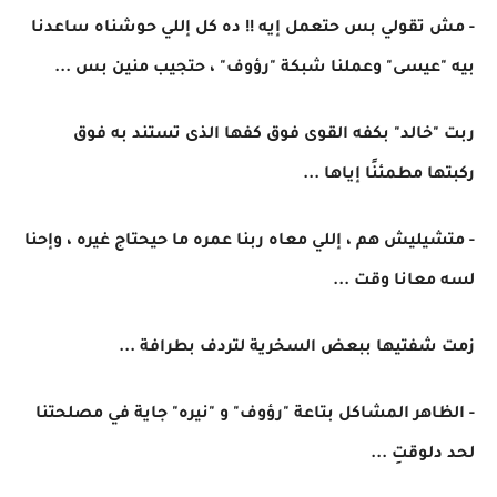
- مش تقولي بس حتعمل إيه !! ده كل إللي حوشناه ساعدنا
بيه "عيسى" وعملنا شبكة "رؤوف" ، حتجيب منين بس ...
ربت "خالد" بكفه القوى فوق كفها الذى تستند به فوق
ركبتها مطمئنًا إياها ...
- متشيليش هم ، إللي معاه ربنا عمره ما حيحتاج غيره ، وإحنا
لسه معانا وقت ...
زمت شفتيها ببعض السخرية لتردف بطرافة ...
- الظاهر المشاكل بتاعة "رؤوف" و "نيره" جاية في مصلحتنا
لحد دلوقتِ ...