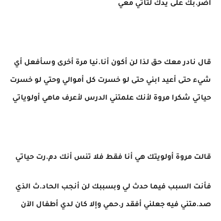
أضر.بك على يدك لتأتي معي
قال نادر معك حق لذا لن أكون أنا.نيا مرة أخرى وسأفعل أي
شيء حتى أعيد ابني حتى لو خسرت كل أموالي وحتي لو خسرت
حياتي شكرا مروة لأنك علمتني الدرس لأعرف ماهي أولوياتي
قالت مروة أولويتك هي أنا فقط فلا تنس أنك دم.رت حياتي
فأنت السبب فيما حدث لي وبسببك لن أنجب الحاد.ث الذي
صد.متني فيه جعلني أفقد ر.حمي وإلا كان لدي أطفال الآن