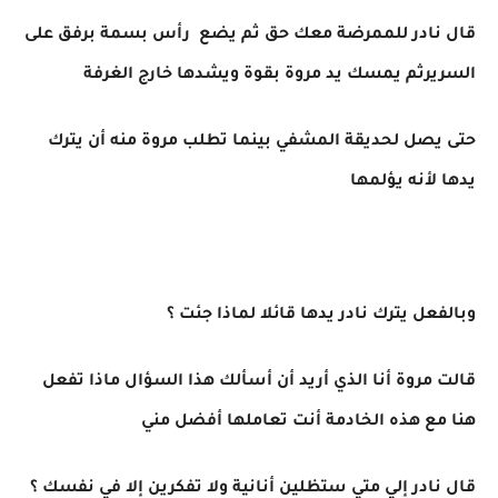
قال نادر للممرضة معك حق ثم يضع رأس بسمة برفق على
السريرثم يمسك يد مروة بقوة ويشدها خارج الغرفة
حتى يصل لحديقة المشفي بينما تطلب مروة منه أن يترك
يدها لأنه يؤلمها
وبالفعل يترك نادر يدها قائلا لماذا جئت ؟
قالت مروة أنا الذي أريد أن أسألك هذا السؤال ماذا تفعل
هنا مع هذه الخادمة أنت تعاملها أفضل مني
قال نادر إلي متي ستظلين أنانية ولا تفكرين إلا في نفسك ؟