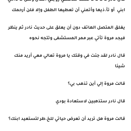
قال نادر لا لا لا لا حسنا سأعطي زوجتي المال ولكن لا تأ.ذي
ابني أو تأ.ذيها وأتمني أن تعطيها الطفل وإلا فلن أرحمك
يغلق المتصل الهاتف دون أن يعلق على حديث نادر ثم ينظر
فيجد مروة تأتي عبر ممر المستشفى وتتجه نحوه
قال نادر لقد جئت في وقتك يا مروة تعالي معي أريد منك
شيئا
قالت مروة إلي أين تذهب بي؟
قال نادر ستذهبين لاستعادة بودي
قالت مروة هل تريد أن تعرض حياتي للخ.طر لتستعيد ابنك؟