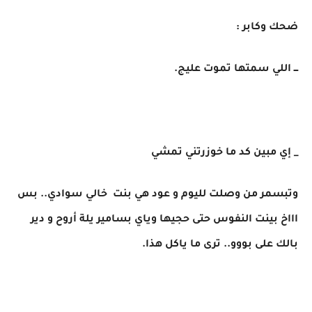
ضحك وكابر :
ـــ اللي سمتها تموت عليج.
_ إي مبين كد ما خوزرتني تمشي
وتبسمر من وصلت لليوم و عود هي بنت خالي سوادي.. بس
اااخ بينت النفوس حتى حجيها وياي بسامير يلة أروح و دير
بالك على بووو.. ترى ما ياكل هذا.