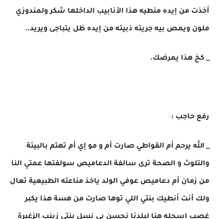
أخذت من إيده منطيه هذا الأنابيب الداخلها شكر ولمندوزي
ملون ويمص بيه جريته ذبيته من إيده ظل يتباجى ويريد..
_ كخ هذا يمرضك.
رفع حاجب :
_ الله يرحم أم القواطي صارت أم و مو إي أم تهتم بالبيئة
والتلوث و الصحة ترى سالفة الدعاميص سولفتها عمتي النا
من زمان أم دعاميص عوفي الولد ياخذ مناعته الطبيعية تعال
ولك أنت أنطيك بنتي اللي توها صارت من هسة هذا يكبر
غصب إسحله هنا لبلدنا نحسن بي نسل بنتي زينب الزغيرة