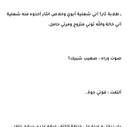
ــ طلابة ثار؟ آني شعلية أبوي وخلاص الثار أخذوه منه شعلية
آني خالة والله توني متزوج ومرتي حامل.
صوت وراه : صهيب شبيك؟
ألتفت : فوتي جوة..