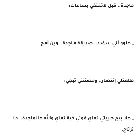
ماجدة.. قبل لاتختفي بساعات:
_ هلوو آني سـؤدد.. صديقة مـاجدة.. وين أمج.
طلعتلي إنتصار.. وحضنتني تبجي:
_ هلا بيج حبيبتي تعاي فوتي خية تعاي والله هالماجدة.. ما
ترتاح.