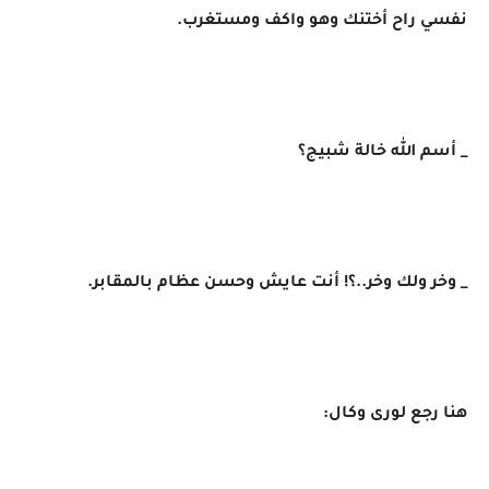
نفسي راح أختنك وهو واكف ومستغرب.
_ أسم الله خالة شبيج؟
_ وخر ولك وخر..؟! أنت عايش وحسن عظام بالمقابر.
هنا ​رجع لورى وكال: