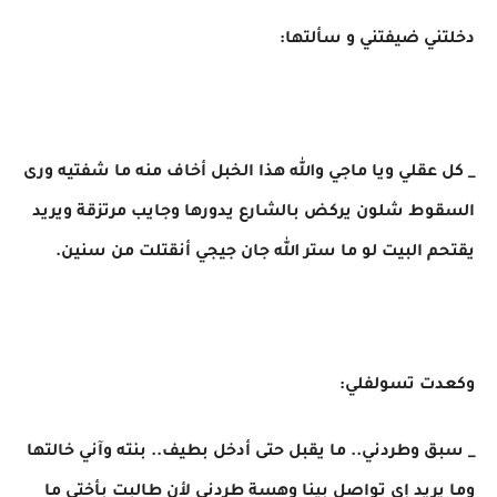
دخلتني ضيفتني و سألتها:
_ كل عقلي ويا ماجي والله هذا الخبل أخاف منه ما شفتيه ورى
السقوط شلون يركض بالشارع يدورها وجايب مرتزقة ويريد
يقتحم البيت لو ما ستر الله جان جيجي أنقتلت من سنين.
وكعدت تسولفلي:
_ سبق وطردني.. ما يقبل حتى أدخل بطيف.. بنته وآني خالتها
وما يريد إي تواصل بينا وهسة طردني لأن طالبت بأختي ما