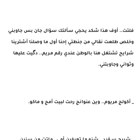
فلتت.. أوف هذا شكد يحجي سألتك سؤال جان بس جاوبني
وخلص طلعت نقالي من جنطتي إحنا أول ما وصلنا أشترينا
شرايح تشتغل هنا بالوطن عندي رقم مـريم.. دگيت عليها
وثواني وجاوبتني.
_ ​أكولج مريوم.. وين عنوانج رحت لبيت أمج و ماكو.