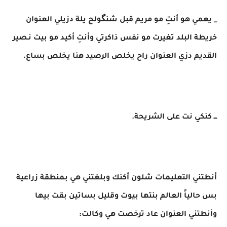
_ يعمي هو أنتِ مو مريم قبل شنگولج يلة دزيلي العنوان
خريطة البلد تغيرت مو نفس ذاكرتي وأنتِ أكيد مو بيت نـصير
القديم دزي العنوان راح يخلص الرصيد هنا يخلص بساع.
ـــ كنكي نت على الشريحة.
أنطتني التعليمات شلون أكنك وبلغتني هي بمنطقة زراعية
بس حالياً العالم بنتها بيوت وقليل بساتين بقت بيها
وأنطتني العنوان عاد ترخصت هي وكالت: