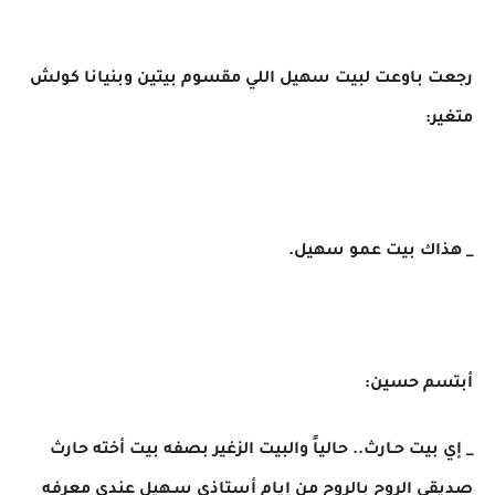
رجعت باوعت لبيت سهيل اللي مقسوم بيتين وبنيانا كولش
متغير:
_ هذاك بيت عمو سهيل.
أبتسم حسين:
_ إي بيت حـارث.. حالياً والبيت الزغير بصفه بيت أخته حارث
صديقي الروح بالروح من إيام أستاذي سـهيل عندي معرفه