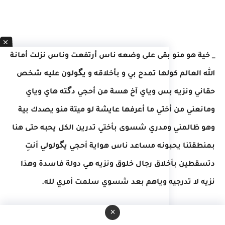
_ خية هو منو بقى على وضعه ناس أرتفعت وناس نزلت أمانة
الله العالم كولها تمدح بي و بأخلاقه و يگولون عليه شخص
حقاني ونزيه بس وياي آخ هسة من أحجي دگته هاي وياي
ومانعني من أختي ما أعرفها عايشة لو ميتة منو يصدك بية
وهو ظالمني ومدري شسوى بأختي تدرين الكل يحبه حتى هنا
بمنطقتنا يحبونه مساعد ناس هواية أحجي يگولولي أنتِ
دتسقطين بأخلاق رجال خلوق ونزيه هي دولة فاسدة وهذا
نزيه لا تدرجيه وياهم بعد شسوي سلمت أمري لله.
×