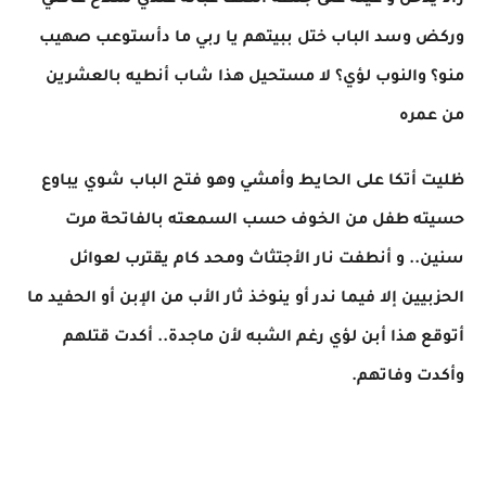
راد يدخل و عينه على جنطة الكتف عباله عندي سلاح عافني
وركض وسد الباب ختل ببيتهم يا ربي ما دأستوعب صهيب
منو؟ والنوب لؤي؟ لا مستحيل هذا شاب أنطيه بالعشرين
من عمره
ظليت أتكا على الحايط وأمشي وهو فتح الباب شوي يباوع
حسيته طفل من الخوف حسب السمعته بالفاتحة مرت
سنين.. و أنطفت نار الأجتثاث ومحد كام يقترب لعوائل
الحزبيين إلا فيما ندر أو ينوخذ ثار الأب من الإبن أو الحفيد ما
أتوقع هذا أبن لؤي رغم الشبه لأن ماجدة.. أكدت قتلهم
وأكدت وفاتهم.