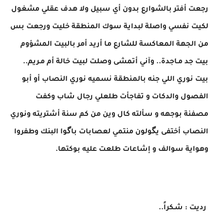
رجعت أفتر بالشوارع بدون أي سبيل ولا هدف عقلي مشغول
لكيت نفسي واصلة لبداية سوك المنطقة خليت ورجعت بس
من الجهة المعاكسة للشارع ما أريد أمر بالبيت المشؤوم
بيت جد مـاجدة.. وآني أتمشى وصلت لبيت خالة أم مـريم..
بيت نوري اللي جنه بالمنطقة نسميه نوري النصاب أو أبو
الفصول والدكات و تفاجأت طلعلي رجال شاب وكفت
مصفنة بوجهه و سألته كال وين من كم سنة أشتريته ونوري
النصاب أختفى يگولون منتمي لعصابات باگوا البنك وطفروا
وهواية سوالف و إشاعات طلعت عليه بوكتها.
رديت : شـكراً..