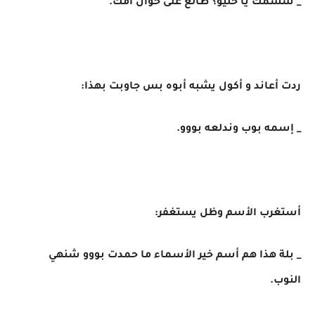
_ شسمك يا حليو؟ طالع على خوال أمك.
ردت أعاند و أكول يشبه أبوه بس جاوبت بهذا:
_ إسمه بوب وندلعه بووو.
أستغرب الأسم وظل يستغفر:
_ بلة هذا هم أسم خير الأسماء ما حمدت بووو شنهي
النوب.