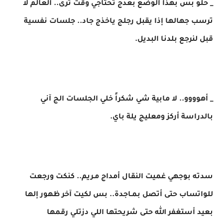
_ حلو بس بهذا الوضع بعدج تحتاجي وقت ترى.. العالم لا
ترسب جهالها إذا يقبل رجلج ياخذج جاد.. جلسات نفسية
قبل لنرجع بلدنا البديل.
_ أهوووو.. لا مابية شي شكراً خلي الجلسات الج آني
بالدراسة أركز ومعليج يلة باي.
سدته بوجهي غميت النقال أمداج مـريم.. كنكت ورجعت
للواتساب حتى أتصل بمـاجدة.. بس لكيت آخر ظهور إلها
بعيد أستغفر الله حتى شريحتها اللي دزتلي رقمها