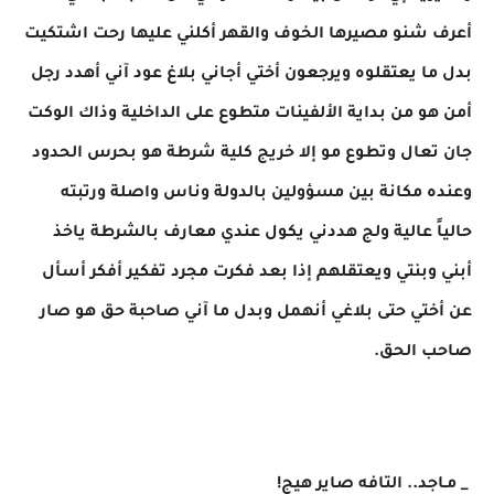
أعرف شنو مصيرها الخوف والقهر أكلني عليها رحت اشتكيت
بدل ما يعتقلوه ويرجعون أختي أجاني بلاغ عود آني أهدد رجل
أمن هو من بداية الألفينات متطوع على الداخلية وذاك الوكت
جان تعال وتطوع مو إلا خريج كلية شرطة هو بحرس الحدود
وعنده مكانة بين مسؤولين بالدولة وناس واصلة ورتبته
حالياً عالية ولج هددني يكول عندي معارف بالشرطة ياخذ
أبني وبنتي ويعتقلهم إذا بعد فكرت مجرد تفكير أفكر أسأل
عن أختي حتى بلاغي أنهمل وبدل ما آني صاحبة حق هو صار
صاحب الحق.
_ مـاجد.. التافه صاير هيج!