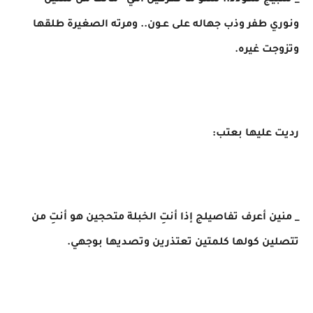
_ شبيج سـؤدد.. شنو ما تعرفين أمي ماتت من سنين
ونوري طفر وذب جهاله على عـون.. ومرته الصغيرة طلقها
وتزوجت غيره.
​رديت عليها بعتب:
_ منين أعرف تفاصيلج إذا أنتِ الخبلة متحجين هو أنتِ من
تتصلين كولها كلمتين تعتذرين وتصديها بوجهي.