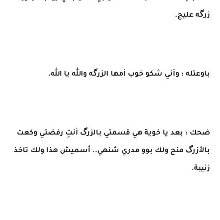
زرگه عليج.
باوعتله : وآني شكو خوب أمها الزرگه والله يا الله.
ضحك : بعد يا خوية هي قسمتي بالزرگ أنتِ رفضتي وكعت
بالأزرگ منج ولك بوو مدري شنهي.. أسميش هذا ولك تاخذ
زنيبة.