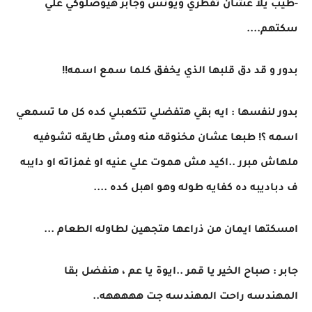
-طيب يلا عشان تفطري ويونس وجابر هيوصلوكي علي
سكتهم....
بدور و قد دق قلبها الذي يخفق كلما سمع اسمه!!
بدور لنفسها : ايه بقي هتفضلي تتكعبلي كده كل ما تسمعي
اسمه ؟! طبعا عشان مخنوقه منه ومش طايقه تشوفيه
ملهاش مبرر ..اكيد مش هموت علي عنيه او غمزاته او دايبه
ف دباديبه ده كفايه طوله وهو اهبل كده ....
امسكتها ايمان من ذراعها متجهين لطاوله الطعام ...
جابر : صباح الخير يا قمر ..ايوة يا عم ، هنفضل بقا
المهندسه راحت المهندسه جت هههههه..