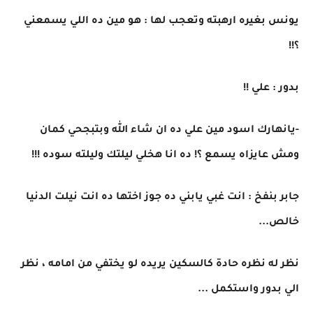
يونس بغيره ارهبته وتعجب لها : هو مين ده اللي يسمعني
؟!!
بدور : علي !!
-يانهارك اسود مين علي ده ان شاء الله وبتبجحي كمان
ومش عايزاه يسمع ؟! ده انا هخلي ليلتك وليلته سوده !!!
جابر بنفخ : انت غبي يابني ده جوز اختها ده انت نيلت الدنيا
خالص...
نظر له نظره حادة كالسكين يريده لو يختفي من امامه ، نظر
الي بدور واستكمل ...