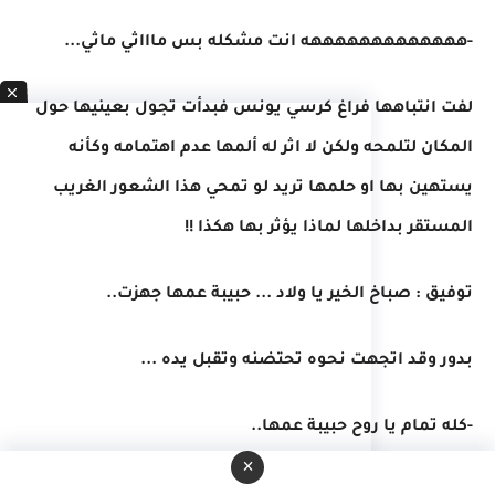
-هههههههههههههه انت مشكله بس ماااثي ماثي...
لفت انتباهها فراغ كرسي يونس فبدأت تجول بعينيها حول
المكان لتلمحه ولكن لا اثر له ألمها عدم اهتمامه وكأنه
يستهين بها او حلمها تريد لو تمحي هذا الشعور الغريب
المستقر بداخلها لماذا يؤثر بها هكذا !!
توفيق : صباخ الخير يا ولاد ... حبيبة عمها جهزت..
بدور وقد اتجهت نحوه تحتضنه وتقبل يده ...
-كله تمام يا روح حبيبة عمها..
×
ايمان بضحكه : شوف البت هتاخد الراجل مني ..