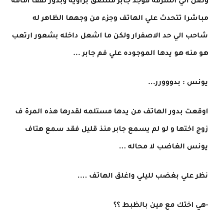
وصل الي الشرفه فوجد جابر ملتصق بزاويه وبدور تقف امامه
مباشرا تتحدث علي الهاتف وجزء من وجهها الظاهر له
شاحب الي حد الاصفرار ولكن ما اشعل داخله بشعور ارتعب
هو منه هو يدها الموجوده علي فم جابر ...
يونس : بدووورر...
اوقعت بدور الهاتف من يدها مستلمه لقدرها هذه المرة ف
زوج اختها و لو لم يسمع جابر منذ قليل فقد سمع هتاف
يونس الغاضب لا محاله ...
نظر علي بغضب لليلي واغلق الهاتف ....
-هي اختك مع مين بالظبط ؟؟