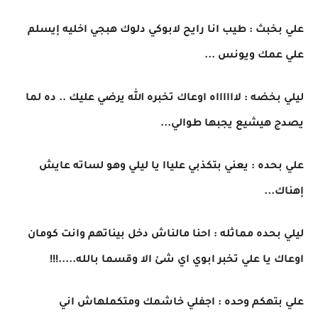
علي بخبث : طيب انا رايح لابوكي دلوك هبجي اخليه إيسلم
علي عمك ويونس ...
ليلي بخضه : لااااااه اوعاك تخبره الله يرضي عليك .. ده لما
يصدج هيشيع يجبها طوالي...
علي بحده : يعني بتكذبي علياا يا ليلي وهو لساته عايش
إهناك...
ليلي بحده مماثله : احنا مالناش دخل بيناتهم وانت كومان
اوعاك يا علي تخبر ابوي اي شئ الا وقسما بالله.....!!!
علي بتهكم وحده : اجفلي خاشمك ومتكملهاش اني