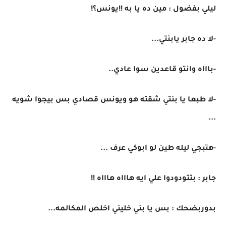
ليلي بفضول : مين ده يا به !!يونس؟!
-لا ده جابر يابنتي...
-باااه وانتو قاعدين سوا عادي..
-لا طبعا يا بنتي شقته هو ويونس قصادي بس بيجوا شويه
...
-هتبجي ليله طين لو ابوكي عرف ...
جابر : بتتودودوا علي ايه هاااه هاااه !!
بدوربضحك : بس يا بني خليني اخلص المكالمه...