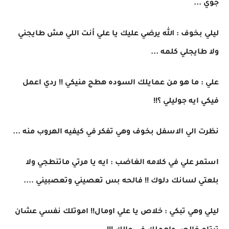
جوي ...
ليلي بخوف : الله يرضي عليك يا علي أنت اللي مش طايجني
ولا طايجلي كلمه ...
علي : ما هو من عمايلك السوده هطج منيكي !! ردي اعمل
فيكي ايه جوليلي ؟!!
نظرت الي الاسفل بخوف وهي تفكر في كيفيه الهروب منه ...
استمر علي في كلامه الغاضب : ايه يا مرتي ماتنطجي ولا
بلعتي لسانك دلوك !! فالحه بس تعصيني وتعصبيني ....
ليلي وهي تبكي : خلاص يا علي اومال!! اموتلك نفسي عشان