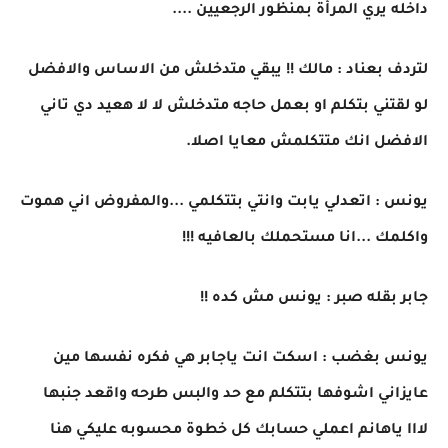
داخله يري المرأة بمنظور الرجعيين ....
لتردف بعناد : مالك !! يبقي متدخلش من الاساس والافضل
لو لقتني بتكلم او بعمل حاجه متدخلش لا لا هعيد دي تاني
الافضل انك متتكلمش معايا اصلا.
يونس : اتعدلي يابت وانتي بتتكلمي ...والمفروض اني هموت
واكلمك ...انا مستحملك بالعافيه !!!
جابر بقله صبر : يونس مش كده !!
يونس بغضب : اسكت انت ياجابر هي فكره نفسها مين
عايزاني اشوفها بتتكلم مع حد والبس طرحه واقعد جنبها
لااا ياهانم اعملي حسابك كل خطوة محسوبه عليكي هنا