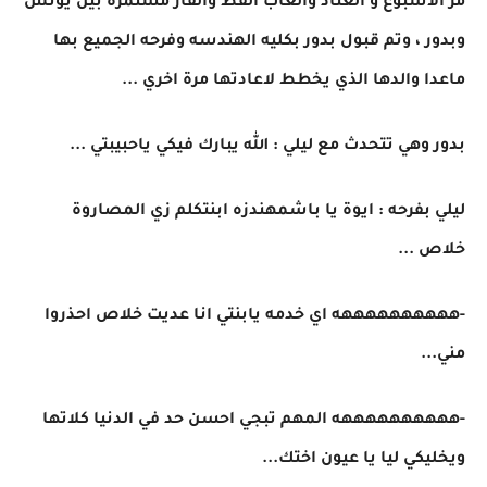
مر الاسبوع و العناد والعاب القط والفأر مستمرة بين يونس
وبدور ، وتم قبول بدور بكليه الهندسه وفرحه الجميع بها
ماعدا والدها الذي يخطط لاعادتها مرة اخري ...
بدور وهي تتحدث مع ليلي : الله يبارك فيكي ياحبيبتي ...
ليلي بفرحه : ايوة يا باشمهندزه ابنتكلم زي المصاروة
خلاص ...
-ههههههههههه اي خدمه يابنتي انا عديت خلاص احذروا
مني...
-ههههههههههه المهم تبجي احسن حد في الدنيا كلاتها
ويخليكي ليا يا عيون اختك...