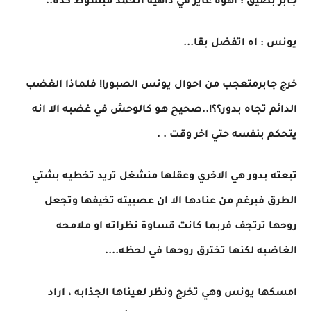
جابر بضيق : اهوه غاير في داهيه اتخمد مبسوط كده..
يونس : اه اتفضل بقا...
خرج جابرمتعجب من احوال يونس الصبور!! فلماذا الغضب
الدائم تجاه بدور؟؟!..صحيح هو كالوحش في غضبه الا انه
يتحكم بنفسه حتي اخر وقت . .
تبعته بدور هي الاخري وعقلها منشغل تريد تخطيه بشتي
الطرق فبرغم من عنادها الا ان عصبيته تخيفها وتجعل
روحها ترتجف فربما كانت قساوة نظراته او ملامحه
الغاضبه لكنها تخترق روحها في لحظه....
امسكها يونس وهي تخرج ونظر لعيناها الجذابه ، اراد