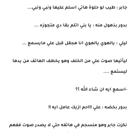
جابر : طيب لو حلوة هاتي اسلم عليها ونبي ونبي...
بدور بذهول منه : يا بني اتلم بقا دي متجوزه ...
ليلي : يالهوي يالهوي انا هجقل قبل علي مايسمع ...
ليأتيها صوت علي من الخلف وهو يخطف الهاتف من يدها
ليستمع ....
-اسمع ايه ان شاء الله ؟؟
بدور بخضه : علي !!احم ازيك عامل ايه !!
نكزت جابر وهو منسجم في هاتفه حتي لا يصدر صوت ففهم