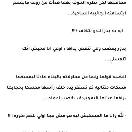
معاقبتها لكن نظره الخوف بهما هدأت من روعه فابتسم
ابتسامته الجانبيه الساحرة...
- ايه ده بدر البدو بتخاف ؟!!!
بدور بغضب وهي تنفض يداها : اوعي انا محبش انك
تلمسني...
اغضبه قولها رغما عن محاولاته بالبقاء هادئا ليمسكها
مسكات متتاليه ثم تستقر يده خلف رأسها ممسكا بحجابها
،رافعا عيناها اليه ويردف بغضب اعماه ....
-الله وانا ما المسكيش ليه هو مش حجا اولي بلحم طوره !!!!