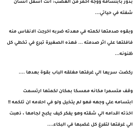
بدور بابتسامه ووجه احمر من الغضب: انت اسفل انسان
شفته في حياتي...
وبقوه صدمتها لكمته في معدته ضربه اخرجت الانفاس منه
فافلتها علي اثر صدمته ... فهذه الصغيرة تبرع في تخطي كل
ظنونه...
ركضت سريعا الي غرفتها مغلقه الباب بقوة بعدها ....
وقف متسمرا مكانه ممسكا بمكان لكمتها ارتسمت
ابتسامه علي وجهه فهو لم يتخيل ولو في احلامه ان تلكمه !!
اخذته اقدامه الي شقته وهو يفكر كيف يكبح لجامها ، ذهبت
الي غرفتها لتفرغ كل غضبها في البكاء....