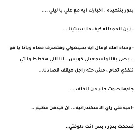
بدور بتنهيده : اخبارك ايه مع علي يا ليلي ....
- زين الحمدلله كيف ما سيبتينا ...
- وحياة امك اومال ايه سيبهولي وهتصرف معاه ويانا يا هو
...بصي بقاا واسمعيني كويس ..انا اللي هخطط وانتي
تنفذي تمام ، مش حته راجل هيقف قصادنا...
جاءها صوت جابر من الخلف ....
-احيه علي راي الاسكندرانيه... ان كيدهن عظيم ..
ضحكت بدور : بس انت دلوقتي..