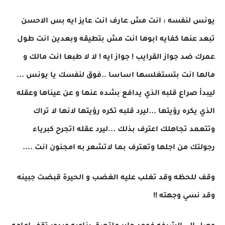
يونس لنفسه : انت مش عارف انت عايز ايه بس الاحسن
تبعد عنها كفايه ابوها انت مش بتطيقه وبعدين انت طول
عمرك ضد جواز القرايب ! جواز ايه ! لا لا طبعا انت مالك و
مالها انت بتستغلسها اساسا ..فوق لنفسك يا يونس ...
ليبدأ صراع قلبه الذي يدافع بشده عنها و عن عيناها وعقله
الذي يكره رؤيتها ...ليرد قلبه تكره رؤيتها لانها لا تراك
وتتعمد تجاهلك اعترف بذلك ...ليرد عقله اتجرح كبرياء
رجولتك من اجلها وتعترف بما لاتشعر به امجنون انت ....
وقف للحظه وقد تغلب عليه الغضب و الحيرة قبضت جبينه
وقد نسي وجهته !!