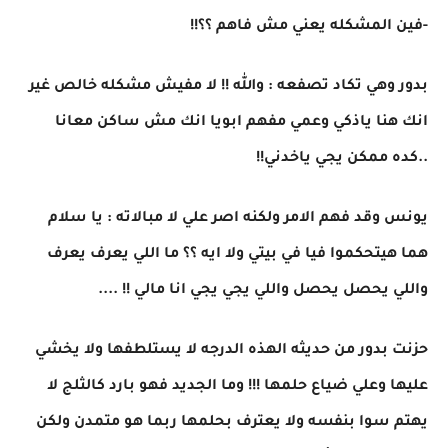
-فين المشكله يعني مش فاهم ؟؟!!
بدور وهي تكاد تصفعه : والله !! لا مفيش مشكله خالص غير
انك هنا ياذكي وعمي مفهم ابويا انك مش ساكن معانا
..كده ممكن يجي ياخدني!!
يونس وقد فهم الامر ولكنه اصر علي لا مبالاته : يا سلام
هما هيتحكموا فيا في بيتي ولا ايه ؟؟ ما اللي يعرف يعرف
واللي يحصل يحصل واللي يجي يجي انا مالي !! ....
حزنت بدور من حديثه الهذه الدرجه لا يستلطفها ولا يخشي
عليها وعلي ضياع حلمها !!! وما الجديد فهو بارد كالثلج لا
يهتم سوا بنفسه ولا يعترف بحلمها ربما هو متمدن ولكن