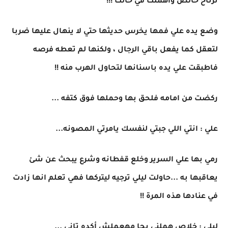
ترتاح خالص واهملك في حالك !!!
وضع يده علي فمها يخرس حديثها حتي لا ينهال عليها ضربا
لتعقل كما يفعل باقي الرجال ، ولكنها لم تعطه فرصه
فاطبقت علي يده باسنانها لتحاول الهرب منه !!
ركضت من امامه فلحق بها وحملها فوق كتفه ...
علي : انتي اللي جبتي لنفسك يامرتي المصونه...
رمي بها علي السرير وخلع قفطانه وشرع يبحث عن شئ
يعاقبها به ...حاولت ليلي ترجيه ليتركها فهي تعلم انها زادت
في عنادها هذه المرة !!
ليلي : خلاص هملني بجا مهعملش أكده تاني ...