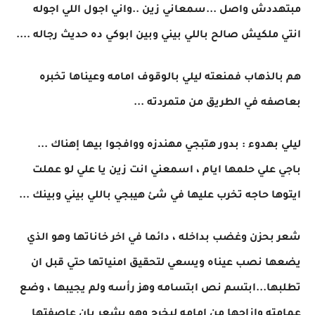
مبتهددش واصل ...سمعاني زين ..واني اجول اللي اجوله
انتي ملكيش صالح باللي بيني وبين ابوكي ده حديث رجاله ....
هم بالذهاب فمنعته ليلي بالوقوف امامه وعيناها تخبره
بعاصفه في الطريق من متمردته ...
ليلي بهدوء : بدور هتبجي مهندزه ووافجوا بيها إهناك ...
باجي علي حلمها ايام ، اسمعني انت زين يا علي لو عملت
ايتوها حاجه تخرب عليها في شئ هيبجي باللي بيني وبينك ...
شعر بحزن وغضب بداخله ، دائما في اخر خاناتها وهو الذي
يضعها نصب عيناه ويسعي لتحقيق امنياتها حتي قبل ان
تطلبها...ابتسم نص ابتسامه وهز رأسه ولم يجيبها ، وضع
عمامته وازاحها من امامه ليخرج وهو يشعر بان عاصفتها