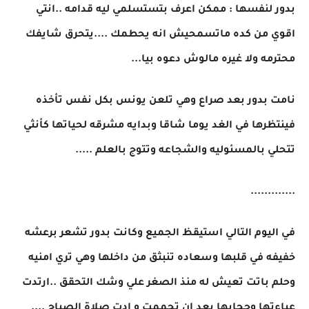
بدور لنفسها : ممكن اعرف بتستسلمي ليه قدامه ..انتي
اقوي من كده ماتسمحيش انه يحطمك ....يتحرق شايفك
محترمه ولا غيره مالوش دعوه بيا...
نامت بدور بعد صراع وهي تلعن يونس بكل نفس تأخذه
فينتظرها في الغد يوما شاقا وبدايه مشرقه لحياتها كأنثي
تتحلي بالمسئوليه والشجاعه وتتوج بالعلم .....
.............
في اليوم التالي استيقظ الجميع وكانت بدور تشعر برعشه
خفيفه في قلبها وسعاده تنبثق من داخلها وهي تري امنيه
وحلم باتت تعيش له منذ الصغر علي وشك التحقق ..ارتدت
عباءتها وجحابها بعد ان تحممت و ادت صلاة الصباح ....