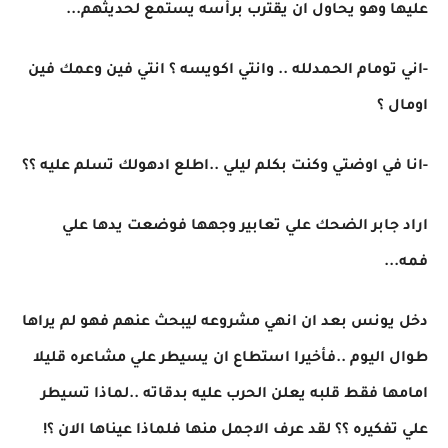
عليها وهو يحاول ان يقترب برأسه يستمع لحديثهم...
-اني تومام الحمدلله .. وانتي اكويسه ؟ انتي فين وعمك فين
اومال ؟
-انا في اوضتي وكنت بكلم ليلي ..اطلع ادهولك تسلم عليه ؟؟
اراد جابر الضحك علي تعابير وجهها فوضعت يدها علي
فمه...
دخل يونس بعد ان انهي مشروعه ليبحث عنهم فهو لم يراها
طوال اليوم ..فأخيرا استطاع ان يسيطر علي مشاعره قليلا
امامها فقط قلبه يعلن الحرب عليه بدقاته ..لماذا تسيطر
علي تفكيره ؟؟ لقد عرف الاجمل منها فلماذا عيناها الان ؟!