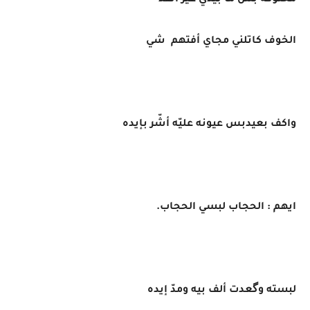
مخنوكة بس ما بيدي غير أنفذ
الخوف كاتلني مجاي أفتهم شي
واكف بعيدبس عيونه عليّه أشّر بإيده
ايهم : الحجاب لبسي الحجاب.
لبسته وگعدت ألف بيه ومدّ إيده