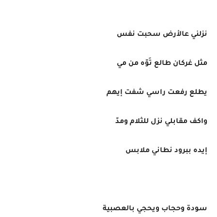
نزلني عالأرض سحبت نفس
مثل غركان طالع تَوّه من مي
يطلع رفعت راسي شفت إيهم
واكف مقابلي نزل للثلام ومدّ
إيده ببرود نطاني ملابس
سودة وحجاب ويحجي بالعصبية