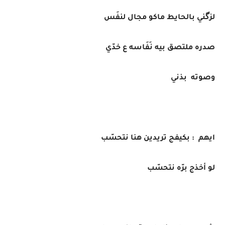
لزگني بالحايط ماكو مجال لنفَس
صدره ملتصق بيه نَفَاسه ع خدّي
وصوته بذني
ايهم : بكيفج تريدين هنا نتحسّب
لو أخذج برّه نتحسّب