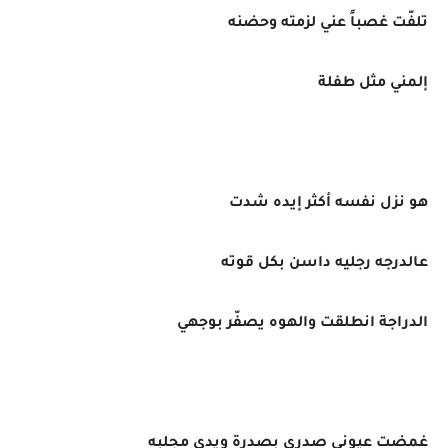
تلفّت غصباً عني لزمته وحضنه
إلمني مثل طفلة
هو نزل نفسه أكثر إيده شدت
عالدرجه رجليه داسن بكل قوته
الدراجة انطلقت والهوه يصفّر بوجهي
غمضت عيوني صدري بصدرة ويدي مجلبه