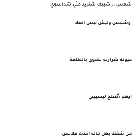
شمس :: شبيك شتريد منّي شداسوي
وشلبس وليش لبس اصلا
عيونه شرارته تضوي بالظلمة
ايهم :گتتلج لبسيييي
من شفته بهل حاله اخذت ملابس