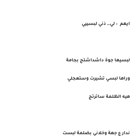
ايهم : لي… ذني لبسييي
لبسيها جوة داشداشتج بجامة
وراها لبسي تشيرت وستعجلي
هيه الظلمة ساترتج
ندار ع جهة وخلاني بضلمة لبست