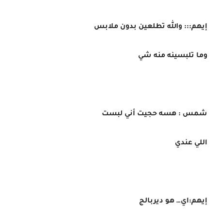
إيهم::: والله تطلعين بدون ملابس
وما تلبسينه منه شي
شمس : هسه حجيت أني لبست
اللي عندي
إيهم:اي… هو ديربالج