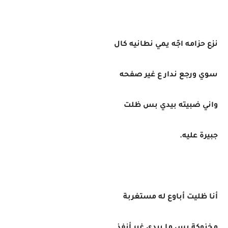
نزع حزامه اجّه يمي نطانيه كال
سوي ورجع ندار ع غير صفحه
واني ضبيته بيدي بس ظلت
جبيرة عليه.
أنا ظليت أباوع له مستغربة