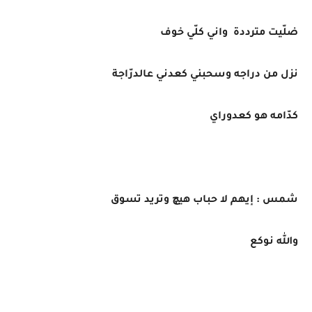
ضلّيت مترددة واني كلّي خوف
نزل من دراجه وسحبني كعدني عالدرّاجة
كدّامه هو كعدوراي
شمس : إيهم لا حباب هيچ وتريد تسوق
والله نوكع