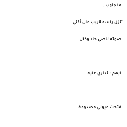
ما جاوب…
َنزل راسه قريب على أذني
صوته ناصي حاد وكال
ايهم : نداري عليه
فتحت عيوني مصدومة