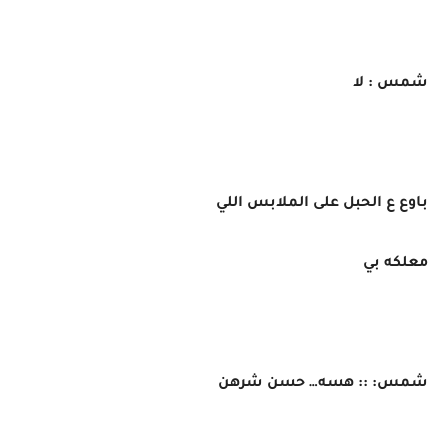
شمس : لا
باوع ع الحبل على الملابس اللي
معلكه بي
شمس: :: هسه… حسن شرهن