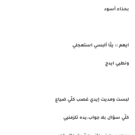
بحذاء أسود
ايهم :: يلّا ألبسي استعجلي
ونطيي ايدج
لبست ومديت إيدي غصب كلّي ضياع
كلّي سؤال بلا جواب.يده تلزمنيي