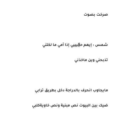
صرخت بصوت
شمس : إيهم حچّيييي إذا أمي ما لكتني
تذبحني وين ماخذني
مايجاوب انحرف بالدراجة دخل بطريق ترابي
ضيك بين البيوت نص مبنية ونص خاويةكلبي