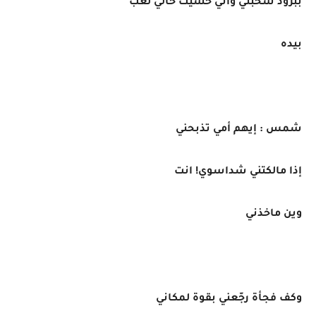
ببرود سحبني واني حسّيت حالي لعب
بيده
شمس : إيهم أمي تذبحني
إذا مالكتني شداسوي! انت
وين ماخذني
وكف فجأة رجّعني بقوة لمكاني