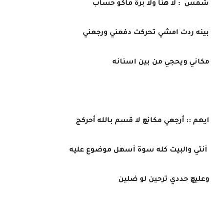
شمس : لا هنا ولا برة ماكو حساب
بينه ردت امشي تحركت دفعني ورجعني
مكاني ويحجي من بين اسنانه
ايهم :: أرجعي مكانچ لا قسم بالله أحركج
أنتي والبيت كله سوة أسهل موضوع عليه
وعليچ حددي ترحين لو ضلين