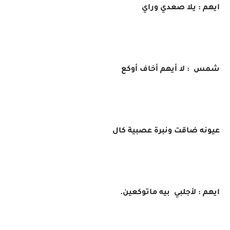
ايهم : يلا صعدي وراي
شمس : لا أيهم أخاف أوكع
عيونه ضاقت ونبرة عصبية كال
ايهم : لأجلبي بيه ماتوكعين.