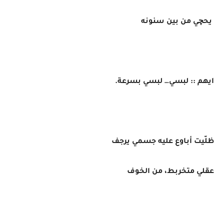
يحچي من بين سنونه
ايهم :: لبسي… لبسي بسرعة.
ظلّيت أباوع عليه جسمي يرجف
عقلي متخربط، من الخوف