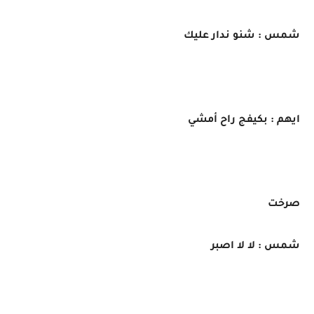
شمس : شنو ندار عليك
ايهم : بكيفج راح أمشي
صرخت
شمس : لا لا اصبر