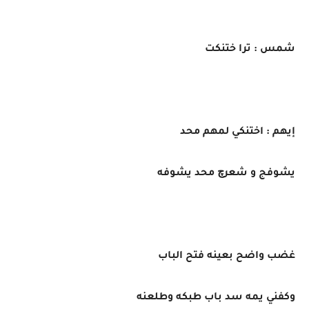
شمس : ترا ختنكت
إيهم : اختنكي لمهم محد
يشوفج و شعرچ محد يشوفه
غضب واضح بعينه فتح الباب
وكفني يمه سد باب طبكه وطلعنه