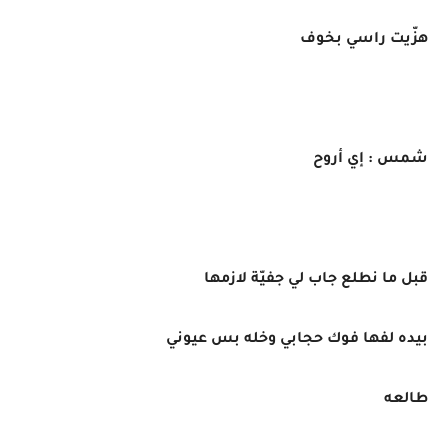
هزّيت راسي بخوف
شمس : إي أروح
قبل ما نطلع جاب لي جفيّة لازمها
بيده لفها فوك حجابي وخله بس عيوني
طالعه