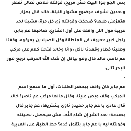
بس الجو جوا البيت مش مريح، قولتله خلاص تعالى نفطر
وبعدين نشوف موضوع مشوار الليلة، خالد قال بهزار
هتعزمنى طبعا؟ ضحكت وقولتله زى كل مرة، مشينا لحد
عربية فول اللى واقفة على أول الشارع، صاحبها عم جابر،
راجل كبير معروف فى المنطقة وكل الصيادين يعرفوه، وقفنا
وطلبنا فطار وقعدنا ناكل، وأنا وخالد فتحنا كلام على مركب
عم ناصر، خالد قال وهو بياكل إن شاء الله المركب ترجع تنور
البحر تانى،
-
عم جابر كان واقف بيحضر الطلبات، أول ما سمع اسم
المركب وقف وبص علينا، وقال مالها مركب عم ناصر؟ خالد
قال عادى يا عم جابر حميدو ناوى يشتريها، عم جابر قال
بصدمة: بعد الشر إن شاء الله… مش هيحصل، بصيتله
وقولتله ليه يا عم جابر بتقول كده؟ حط الطبق على العربية