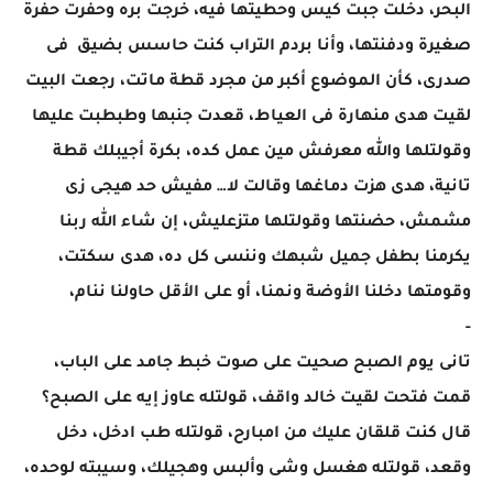
البحر، دخلت جبت كيس وحطيتها فيه، خرجت بره وحفرت حفرة
صغيرة ودفنتها، وأنا بردم التراب كنت حاسس بضيق فى
صدرى، كأن الموضوع أكبر من مجرد قطة ماتت، رجعت البيت
لقيت هدى منهارة فى العياط، قعدت جنبها وطبطبت عليها
وقولتلها والله معرفش مين عمل كده، بكرة أجيبلك قطة
تانية، هدى هزت دماغها وقالت لا… مفيش حد هيجى زى
مشمش، حضنتها وقولتلها متزعليش، إن شاء الله ربنا
يكرمنا بطفل جميل شبهك وننسى كل ده، هدى سكتت،
وقومتها دخلنا الأوضة ونمنا، أو على الأقل حاولنا ننام،
-
تانى يوم الصبح صحيت على صوت خبط جامد على الباب،
قمت فتحت لقيت خالد واقف، قولتله عاوز إيه على الصبح؟
قال كنت قلقان عليك من امبارح، قولتله طب ادخل، دخل
وقعد، قولتله هغسل وشى وألبس وهجيلك، وسيبته لوحده،