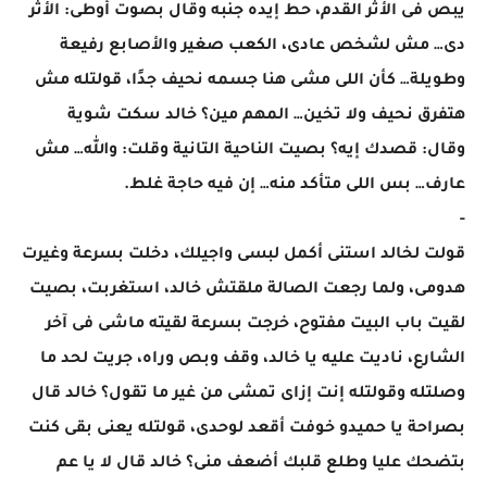
يبص فى الأثر القدم، حط إيده جنبه وقال بصوت أوطى: الأثر
دى… مش لشخص عادى، الكعب صغير والأصابع رفيعة
وطويلة… كأن اللى مشى هنا جسمه نحيف جدًا، قولتله مش
هتفرق نحيف ولا تخين… المهم مين؟ خالد سكت شوية
وقال: قصدك إيه؟ بصيت الناحية التانية وقلت: والله… مش
عارف… بس اللى متأكد منه… إن فيه حاجة غلط.
-
قولت لخالد استنى أكمل لبسى واجيلك، دخلت بسرعة وغيرت
هدومى، ولما رجعت الصالة ملقتش خالد، استغربت، بصيت
لقيت باب البيت مفتوح، خرجت بسرعة لقيته ماشى فى آخر
الشارع، ناديت عليه يا خالد، وقف وبص وراه، جريت لحد ما
وصلتله وقولتله إنت إزاى تمشى من غير ما تقول؟ خالد قال
بصراحة يا حميدو خوفت أقعد لوحدى، قولتله يعنى بقى كنت
بتضحك عليا وطلع قلبك أضعف منى؟ خالد قال لا يا عم