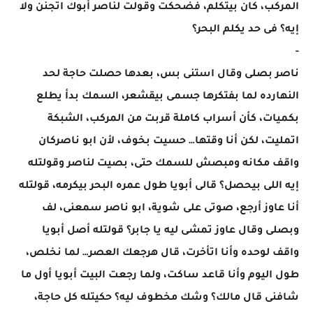
المركب، كان بيتكلم، فضحكت وقولت لناصر أبوك اتجنن ولا
إيه؟ فى حد يكلم البحر؟
-
ناصر بصلى وقال استنى بس، بعدها حصلت حاجة لحد
النهارده لما بفتكرها جسمى بيقشعر، السمك بدأ يطلع
بكميات، كأن أسراب كاملة قربت من المركب، الشبكة
اتمليت، لكن أنا وقتها… حسيت بخوف، لأن ابو ناصركان
واقف مكانه ومبصش للسمك حتى، بصيت لناصر وقولتله
إيه اللى بيحصل؟ قالى أبويا طول عمره البحر بيكرمه، قولتله
أنا عاوز أرجع، صوتى على شوية، ابو ناصر سمعنى، لف
وبصلى وقال عاوز تمشى ليه يا جابر؟ قولتله أصل أبويا
واقف لوحده وأنا اتأخرت، قال هرجعك العصر… لما نخلص،
طول اليوم وأنا قاعد ساكت، ولما رجعت البيت أبويا أول ما
شافنى قال مالك؟ وشك مخطوف ليه؟ حكيتله كل حاجة،