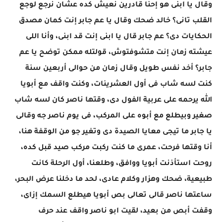
وقال يا ابنى هو إحنا قادرين نعيش كده عشان نرجع لوجع
القلب تانى؟ خالد ضحك وقال يا عم جابر إنت كمان مصدق
الحكايات دى؟ عم جابر قال يا ابنى إنت قد ابنى، وأنا اللى
عيشته زمان إنت متشوفتوش، قولتله ممكن توضح يا عم
جابر؟ أخد نفس طويل وقال زمان من حوالى أربعين سنة
كنت لسه شاب فى أول العشرينات، وكنت واقف مع أبويا
الله يرحمه على عربية الفول دى، وقتها ناصر كان لسه شاب
صغير وبيطلع مع أبوه على المركب، فى يوم ناصر جه وقالى
يا جابر ما تيجى معايا الصيدة دى وتغير جو من الوقفة هنا،
أنا وقتها فرحت، عمرى ما كنت ركبت مركب صيد قبل كده،
روحت استأذنت أبويا ووافق، وطلعنا، أول الرحلة كانت
طبيعية، ضحك وهزار وكلام عادى، لحد ما دخلنا عرض البحر،
ساعتها ناصر قالى تعالى بص أبويا هيطلع السمك إزاى،
وقفت أبص من بعيد، لقيت ابو ناصر واقف عند حرف