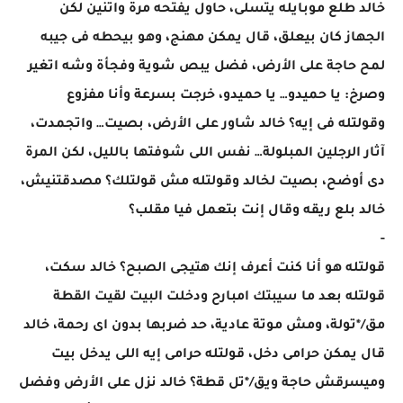
خالد طلع موبايله يتسلى، حاول يفتحه مرة واتنين لكن
الجهاز كان بيعلق، قال يمكن مهنج، وهو بيحطه فى جيبه
لمح حاجة على الأرض، فضل يبص شوية وفجأة وشه اتغير
وصرخ: يا حميدو… يا حميدو، خرجت بسرعة وأنا مفزوع
وقولتله فى إيه؟ خالد شاور على الأرض، بصيت… واتجمدت،
آثار الرجلين المبلولة… نفس اللى شوفتها بالليل، لكن المرة
دى أوضح، بصيت لخالد وقولتله مش قولتلك؟ مصدقتنيش،
خالد بلع ريقه وقال إنت بتعمل فيا مقلب؟
-
قولتله هو أنا كنت أعرف إنك هتيجى الصبح؟ خالد سكت،
قولتله بعد ما سيبتك امبارح ودخلت البيت لقيت القطة
مق/*تولة، ومش موتة عادية، حد ضربها بدون اى رحمة، خالد
قال يمكن حرامى دخل، قولتله حرامى إيه اللى يدخل بيت
وميسرقش حاجة ويق/*تل قطة؟ خالد نزل على الأرض وفضل