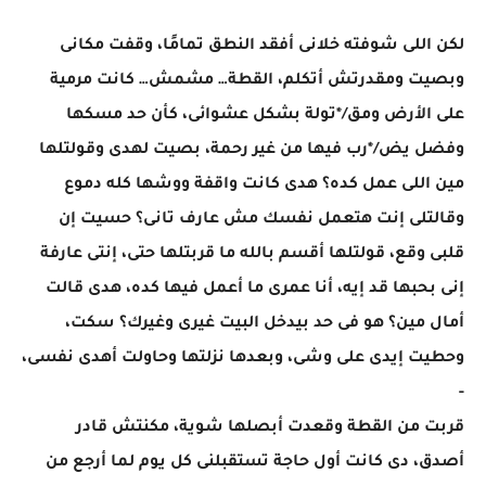
لكن اللى شوفته خلانى أفقد النطق تمامًا، وقفت مكانى
وبصيت ومقدرتش أتكلم، القطة… مشمش… كانت مرمية
على الأرض ومق/*تولة بشكل عشوائى، كأن حد مسكها
وفضل يض/*رب فيها من غير رحمة، بصيت لهدى وقولتلها
مين اللى عمل كده؟ هدى كانت واقفة ووشها كله دموع
وقالتلى إنت هتعمل نفسك مش عارف تانى؟ حسيت إن
قلبى وقع، قولتلها أقسم بالله ما قربتلها حتى، إنتى عارفة
إنى بحبها قد إيه، أنا عمرى ما أعمل فيها كده، هدى قالت
أمال مين؟ هو فى حد بيدخل البيت غيرى وغيرك؟ سكت،
وحطيت إيدى على وشى، وبعدها نزلتها وحاولت أهدى نفسى،
-
قربت من القطة وقعدت أبصلها شوية، مكنتش قادر
أصدق، دى كانت أول حاجة تستقبلنى كل يوم لما أرجع من