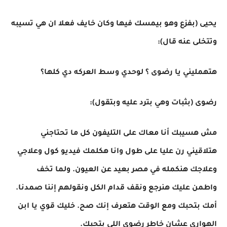
يحيى (بفزع وهو بيمسك فيها وكان خايف فعلا ان هي تسيبه
وتتخلى عنه قال):
هتهمليني يا رضوى ؟ لوحدي وسط العركه دي كلها؟
رضوى (بثبات وهي بترد عليه وبتقول):
مش هسيبك أنا معاك على التليفون كل ما تحتاجني
هتلاقيني رن عليا على طول وانا هكلمك فيديو كول وعلاجي
وعلاجك هنكمله في مصر بعيد عن العيون. ولما تخف
واطمن عليك هنرجع ونقف قدام الكل ونقولهم إننا صمدنا.
أمك بتحبك ومع الوقت هتعرف إنك صح. خليك قوي يا ابن
الهواري عشان خاطر رضوى اللي بتحبك.