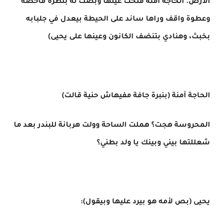
الأرض. الحاجة آمنة فتحت عينها وبصت له بنظرة فاحصة
وعطوة واقف وراها ساند على الحيطة بيعدل في جلبابه
بخبث، وهنادي بتنضف الكانون وعينها على يحيى)
الحاجة آمنة (بنبرة جافة مفيهاش حنية قالت)
المحروسة هجت؟ هملت الساحة وولت هربانة للبندر بعد ما
شعللتها بيني وبينك يا ولد بطني؟
يحيى (بص لأمه هو بيرد عليها وبيقول):