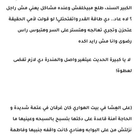
الكبير السند، طلع مبيخلفش وعنده مشاكل يعني مش راجل
؟ لاه عاد.. دي طاقة القدر واتفتحتلي! لو قولت لأمي الحقيقة
عتحزن وتجري تعالجه وهتستر على السر وهتبوس راس
رضوى وانا مش رايد اكده
لا يا كبـيرة الحديت عيتغير واصل والمندرة دي لازم تفضى
لعطوة!
(على العِشا في بيت الهواري كان غرقان في عتمة شديدة و
الحاجة آمنة قاعدة على دكتها بتسبح بالسبحه وعينيها ما
نزلتش من على البوابه وهنادي كانت واقفه جنبيها وفاطمة