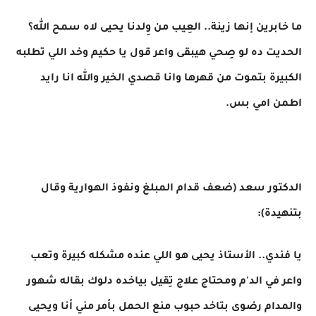
ما خابرين إنها زينة.. العِيب من وِلدنا يحيى لاه سمح الله؟
الحديت ده لو صِحي هيبقى واعر قول يا حكيم وخد اللي تطلبه
الكبيرة بتموت من قهرها وانا قصدي الخير والله انا رايد
اطمن امي بس.
الدكتور سعد (ضعف قدام المبلغ ونفوذ الهوارية وقال
بتنهيدة):
يا فندي.. الأستاذ يحيى هو اللي عنده مشكله كبيرة وتعب
واعر في الد'م ومحتاج علاج تِقيل بياخده دلوك بقاله شهور
والمدام رضوى بتاخد حبوب منع الحمل بأمر مني أنا ويحيى