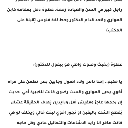
(على المغرب، عطوة دخل عيادة الدكتور سعد و الدكتور
راجل كبير في السن والعيادة زحمة. عطوة دخل بمقامه كابن
الهواري وقعد قدام الدكتور وحط لفة فلوس تِقيلة على
المكتب)
عطوة (بخبث وصوت واطي هو بيقول للدكتور):
يا حكيم.. إحنا ناس ولاد اصول وجايين بس نطمن على مراه
أخوي يحيى الهواري والست رضوى قالت للكبيرة أمي حديت
إن رحمها عاجز ومفيش أمل ورايدين نِعرف الحقيقة عشان
نِقطع الشك باليقين او نجوز اخوي لبنت خالي ويخلف لو هي
كانت عاقر انا رايد الاشاعات والتحاليل عادي وكل حاجه