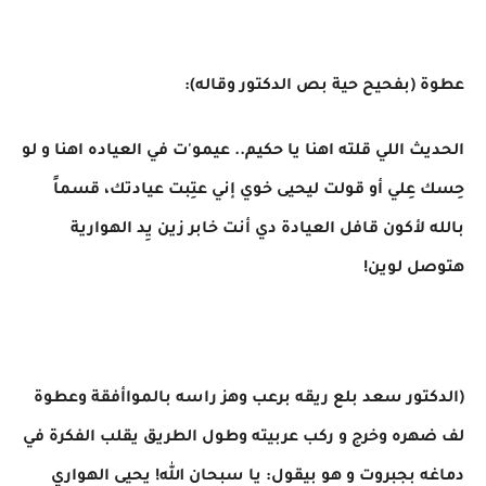
عطوة (بفحيح حية بص الدكتور وقاله):
الحديث اللي قلته اهنا يا حكيم.. عيمو'ت في العياده اهنا و لو
حِسك عِلي أو قولت ليحيى خوي إني عتِبت عيادتك، قسماً
بالله لأكون قافل العيادة دي أنت خابر زين يِد الهوارية
هتوصل لوين!
(الدكتور سعد بلع ريقه برعب وهز راسه بالمواأفقة وعطوة
لف ضهره وخرج و ركب عربيته وطول الطريق يقلب الفكرة في
دماغه بجبروت و هو بيقول: يا سبحان الله! يحيى الهواري