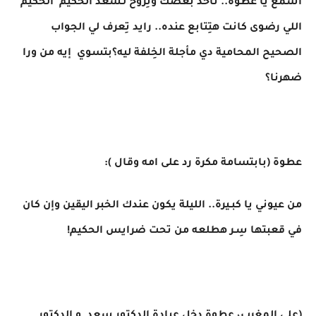
اسمع يا عطوة.. تاخد بعضك وتِروح لـسعد الحكيم الحكيم
اللي رضوى كانت هتِتابع عنده.. رايد تِعرف لي الجواب
الصحيح المحامية دي مأجلة الخِلفة ليه؟بتسوي إيه من ورا
ضهرنا؟
عطوة (بابتسامة مكرة رد على امه وقال ):
من عيوني يا كبـيرة.. الليلة يكون عندك الخبر اليقين وإن كان
في قعبتها سِـر هطلعه من تحت ضرايس الحكيم!