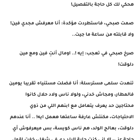
هحكي لك كل حاجة بالتفصيل!
صمت صبحي، فاستطردت مؤكدة: أنا معرفش مجدي فين!
ولا قابلته من ساعة ما جيت..
صرخ صبحي في تعجب: إيه !.. اومال أنتِ فين ومع مين
دلوقت!
تنهدت سلمى مسترسلة: أنا فضلت مستنياه تقريبا يومين
فالمطار، ومجاش خدني، ولولا ناس ولاد حلال كانوا
محتاجين حد يعرف يتعامل مع ابنهم اللي من ذوي
الاحتياجات، مكنتش عارفة ساعتها هعمل ايه! .. أنا عندهم
دلوقت، بعالج الولد، هم ناس كويسة، بس ميعرفوش أي