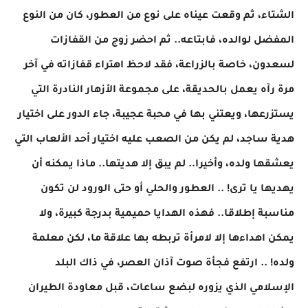
الشتاء، ثم وقعت عيناه على نوع من العطور، كان من النوع
المفضل لوالده، فابتاعه.. ثم احضر زوج من القفازات
لسعدون، خاصة بالزراعة، فقد لاحظ اهتراء قفازاته في آخر
مرة رآه يعمل بالحديقة، على مجموعة الأزهار النادرة التي
يستزرعها، ويعتني بها في محبة عجيبة، جاء الدور على اختيار
هدية ساجد، لم يكن من الصعب عليه اختيار أحد الألعاب التي
يعشقها ولده، وأخيرا.. لم يبق إلا هديتها.. ماذا يمكنه أن
يهديها يا ترى! .. العطور والحلي أو حتى الورود لن تكون
مناسبة إطلاقا.. فهذه الهدايا حميمية بدرجة كبيرة، ولا
يمكن اهداءها إلا لامرأة تربطه بها علاقة ما، لكن معلمة
ولده! .. ارتفع فجأة صوت آذان العصر، في ذاك البلد
الإسلامي الذي يزوره لبضع ساعات، قبل معاودة الطيران