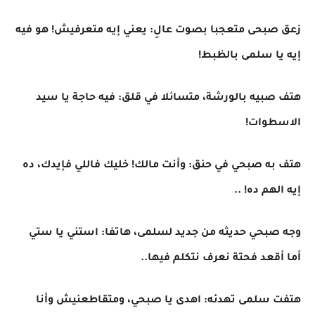
زعق صبحى متعجبا بصوت عالِ: يعني إيه متعرفيش! هو فيه
إيه يا سلمى بالظبط!
هتف صبيه بالورشة، متسائلا في قلق: فيه حاجة يا سيد
الاسطوات!
هتف به صبحي في حنق: وأنت مالك! خليك فاللي فإيدك، ده
إيه الهم ده! ..
وجه صبحي حديثه من جديد لسلمى، هاتفا: استني يا ستي
أما أقعد فحتة نعرف نتكلم فيها..
هتفت سلمى تهدئه: اهدى يا صبحي، ومتقاطعنيش وأنا