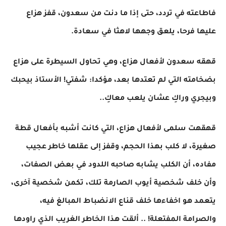
فاطاعته في تردد، حتى إذا ما دنت من سعدون، قفز هزاع
عليها فرحا، يلعق وجهها لاهثا في سعادة.
قهقه سعدون لأفعال هزاع، وهي تحاول السيطرة على هزاع
بضخامته التي لم تعتدها بعد، مؤكدا: شفتي! الأستاذ بيحبك
وبيجري وراكِ عشان يلعب معاكِ..
قهقهت سلمى لأفعال هزاع، التي كانت أشبه بأفعال قطة
صغيرة، لا كلب بهذا الحجم، وقفز إلى عقلها خاطر عجيب
مفاده، أن الكلب يشابه صاحبه اللدود في بعض الصفات،
وأن خلف شخصية أيوب الصارمة تلك، تكمن شخصية آخرى،
يتعمد هو اخفاءها خلف قناع الانضباط المبالغ فيه،
والصرامة المفتعلة! .. ألقت هذا الخاطر الغريب الذي راودها