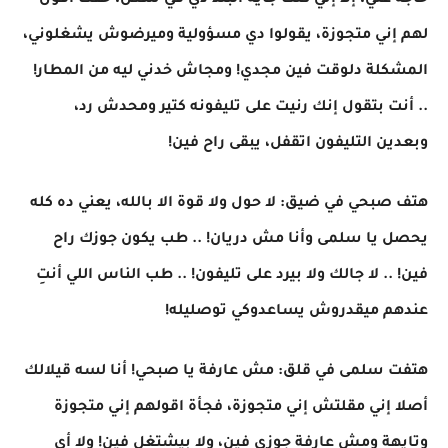
حاجة عني، إلا إني كنت جاية البلد دي في شغل، خفت اقول
لهم إني متجوزة، يقولوا دي مسؤولية وميرضوش يشغلوني،
المشكلة دلوقت فين مجدي! ومجاش خدني ليه من المطار!
.. أنت بتقول إنك رنيت على تليفونه كتير ومحدش رد،
وبعدين التليفون اتقفل، يبقى راح فين!
هتف صبحي في ضيق: لا حول ولا قوة الا بالله، يعني ده كله
يحصل يا سلمى وأنا مش دريان! .. طب يكون جوزك راح
فين! .. لا جالك ولا بيرد على تليفون! .. طب الناس اللي أنتِ
عندهم ميقدروش يساعدوكي توصليله!
هتفت سلمى في قلق: مش عارفة يا صبحي! أنا لسه قيلالك
أصلا إني مقلتش إني متجوزة، فجأة اقولهم إني متجوزة
وتايهة ومش عارفة جوزي فين، ولا بيشتغل فين! ولا أي