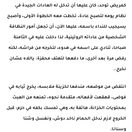
كمريض توحد، كان عليها أن تدخل له العادات الجيدة في
نظام يومه لتصبح عادة، تخطت معه الخطوة الأولى، وأصبح
يسيجيب للنداء باسمه، عليها الآن، أن تجعل أمور النظافة
الشخصية من عاداته الروتينية، لذا دخلت عليه في الثامنة
صباحا، تنادي على اسمه في هدوء، لتخرجه من فراشه، لكنه
رفض مرة بعد آخرى، ما دفعها لتهتف محفزة: ياللاه عشان
نخرج..
انتفض من موضعه، مندفعا لخزينة ملابسه، يخرج ثيابه في
فوضى، قهقهت لأفعاله، متقدمة نحوه، تمنعه من العبث
بمحتويات الخزانة، هاتفة به، وهي تمسك بكفه في حزم: قبل
الخروج لازم ندخل الحمام ناخد دوش، ونغسل وشنا
وسنانا.