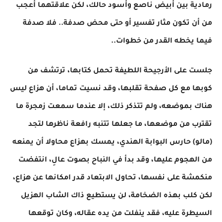
رمادية بين أبيض ناصع وأسود حالك، لكن علاقتهما أعجب
من أن تكون مثار تفسير أو حتى محض صدفة.. فلا صدفة
فيما يخطه القدر من خطوات..
جلست على الأرجيحة اللطيفة تحمل كتابها، ترتشف من
كوبها مع كل صفحة تقلبها، وقد نسيت تماما، أن هزاع ليس
هناك بموضعه، ولم تتذكر ذلك، إلا عندما سمعت زمجرة ما
تقترب من موضعها، ما جعلها تتنبه رافعة ناظرها لتجد
(مالو) حارس البوابة الهندي، يمسك بهزاع محاولا أن يمنعه
من الهجوم عليها، وقد بدأ في النباح بصوت عالِ، انتفضت
منكمشة على نفسها، تحاول الابتعاد قدر امكانها عن هزاع،
لكن كلب بهذه الضخامة، لن يستطيع ذاك الشاب الهزيل
السيطرة عليه، فقد ينفلت من يده عقاله، وكان توقعها