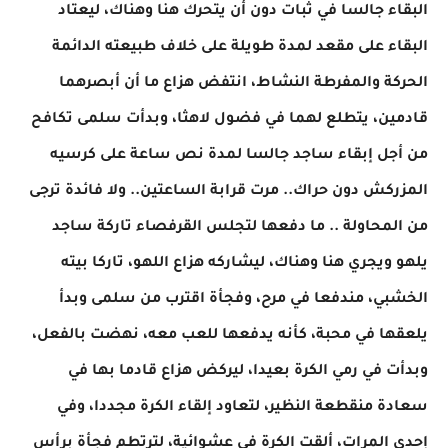
البقاء جالسا في ثبات دون أن يتحرك هنا وهناك، ليعتاد
البقاء على مقعد لمدة طويلة على خلاف طبيعته الدائمة
الحركة والمفرطة النشاط، انتفض هزاع ما أن أبصرهما
قادمين، يتطلع لهما في فضول لاهثا، وبدأت سلمى تكافح
من أجل إبقاء ساجد جالسا لمدة نص ساعة على كرسيه
المزركش دون حراك.. مرت قرابة الساعتين.. ولا فائدة ترجى
من المحاولة .. ما دفعها لتجلس القرفصاء تاركة ساجد
يلهو ويجري هنا وهناك، ليشاركه هزاع اللهو، تاركا بيته
الخشبي، مندفعا في مرح، وفجأة اقترب من سلمى وبدأ
يلعقها في محبة، كأنه يدفعها للعب معه، نهضت بالفعل،
وبدأت في رمي الكرة بعيدا، ليركض هزاع قادما بها في
سعادة منقطعة النظير، لتعاود إلقاء الكرة مجددا، وفي
إحدى المرات، ألقت الكرة في عشوائية، لترتطم فجأة برأس