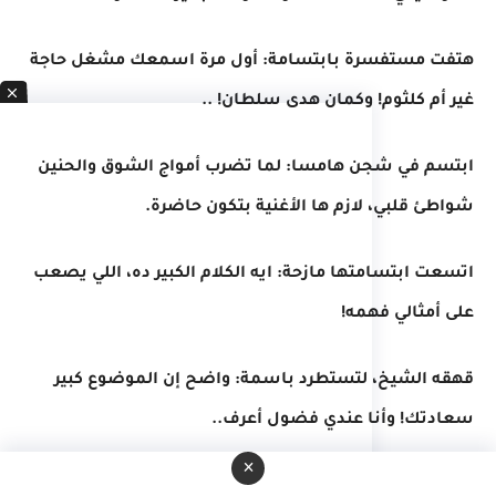
هتفت مستفسرة بابتسامة: أول مرة اسمعك مشغل حاجة
غير أم كلثوم! وكمان هدى سلطان! ..
ابتسم في شجن هامسا: لما تضرب أمواج الشوق والحنين
شواطئ قلبي، لازم ها الأغنية بتكون حاضرة.
اتسعت ابتسامتها مازحة: ايه الكلام الكبير ده، اللي يصعب
على أمثالي فهمه!
قهقه الشيخ، لتستطرد باسمة: واضح إن الموضوع كبير
سعادتك! وأنا عندي فضول أعرف..
×
ابتسم الشيخ في رزانة: حكاية قديمة من زمن فات، لكنها ما