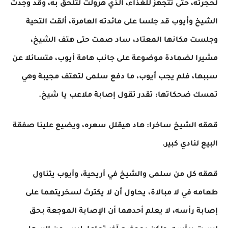
لحجرته، حتى تتجهز للغذاء، الذي هرولت لتلحق به، وقد وجدت
الشيخ وأيوب قد جلسا على مائدته العامرة، ألقت التحية
وجلست مكانها المعتاد، ساد صمت حتى هتف الشيخ،
مشيرا لضمادة موضوعة على جانب هامة أيوب، متسائلا عن
سببها، فلم يجب أيوب، ما دفع سلمى لتهتف مجيبة وهي
تمسك ضحكاتها: تقدر تقول إصابة ملاعب يا شيخ.
قهقه الشيخ ساخرا: هاد هيقلل سعره، ويضيع علينا صفقة
البيع لنادي كبير.
قهقه كل من سلمى والشيخ في أريحية، وأيوب يتناول
طعامه في لا مبالاة، يحاول أن لا يكترث لسخريتهما على
إصابة رأسه، لا يعلم أحدهما أن الإصابة الموجعة بحق