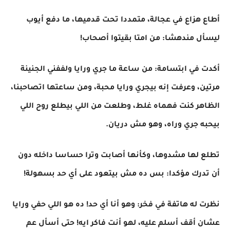
أطاع هزاع في عجالة، متمددا تحت قدميها، ما دفع أيوب
ليسأل مندهشا: من امتا بقيتوا أصحاب!
أكدت في ابتسامة: من ساعة ما جري ورايا ولففني الجنينة
مرتين، وعرفت إنه بيجري ورايا محبة، ومن ساعتها اتصاحبنا،
الظاهر كنت فهماه غلط، وطلعت من اللي بيطلع روح اللي
بيحبه جري وراه، وهو مش دريان.
تطلع لها مشدوها، وكأنها أصابت وترا حساسا داخله دون
أن تدرك مؤكدا: بس ده مش بيتعود على أي حد بسهولة!
نظرت له هاتفة في فخر: وهو أنا أي حد! ده هو اللي حفي ورايا
عشان أقف أسلم عليه، لهو أنت فاكر ايه! حتى أسأل عم