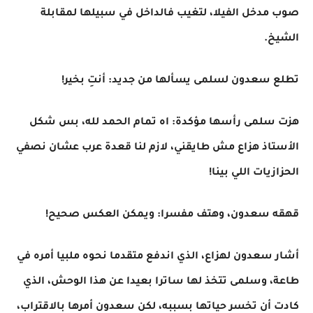
صوب مدخل الفيلا، لتغيب فالداخل في سبيلها لمقابلة
الشيخ.
تطلع سعدون لسلمى يسألها من جديد: أنتِ بخير!
هزت سلمى رأسها مؤكدة: اه تمام الحمد لله، بس شكل
الأستاذ هزاع مش طايقني، لازم لنا قعدة عرب عشان نصفي
الحزازيات اللي بينا!
قهقه سعدون، وهتف مفسرا: ويمكن العكس صحيح!
أشار سعدون لهزاع، الذي اندفع متقدما نحوه ملبيا أمره في
طاعة، وسلمى تتخذ لها ساترا بعيدا عن هذا الوحش، الذي
كادت أن تخسر حياتها بسببه، لكن سعدون أمرها بالاقتراب،