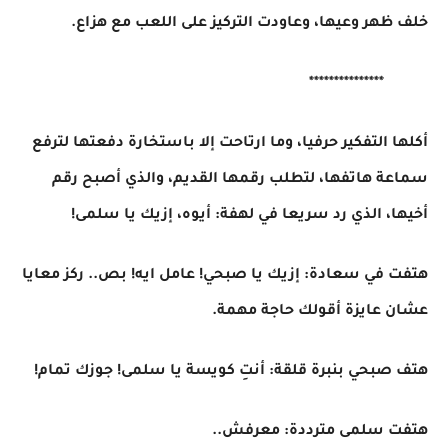
خلف ظهر وعيها، وعاودت التركيز على اللعب مع هزاع.
***************
أكلها التفكير حرفيا، وما ارتاحت إلا باستخارة دفعتها لترفع
سماعة هاتفها، لتطلب رقمها القديم، والذي أصبح رقم
أخيها، الذي رد سريعا في لهفة: أيوه، إزيك يا سلمى!
هتفت في سعادة: إزيك يا صبحي! عامل ايه! بص.. ركز معايا
عشان عايزة أقولك حاجة مهمة.
هتف صبحي بنبرة قلقة: أنتِ كويسة يا سلمى! جوزك تمام!
هتفت سلمى مترددة: معرفش..