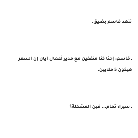
تنهد قاسم بضيق.
ـ قاسم: إحنا كنا متفقين مع مدير أعمال آيان إن السعر
هيكون 5 ملايين.
ـ سيرا: تمام... فين المشكلة؟