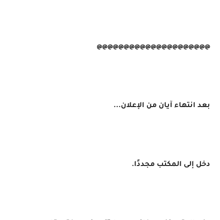
@@@@@@@@@@@@@@@@@@@@@
بعد انتهاء آيان من الإعلان...
دخل إلى المكتب مجددًا.