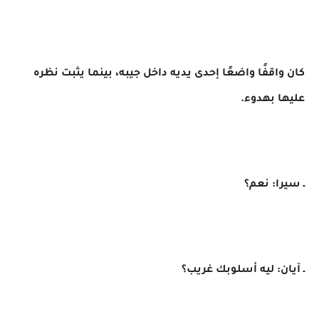
كان واقفًا واضعًا إحدى يديه داخل جيبه، بينما يثبت نظره
عليها بهدوء.
ـ سيرا: نعم؟
ـ آيان: ليه أسلوبك غريب؟