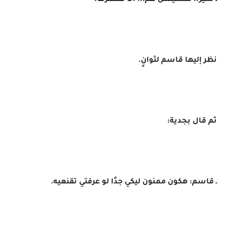
ـ سيرا: متشيلش هم... أنا هتصرف.
نظر إليها قاسم لثوانٍ.
ثم قال بجدية:
ـ قاسم: هكون ممنون ليكي جدًا لو عرفتي تقنعيه.