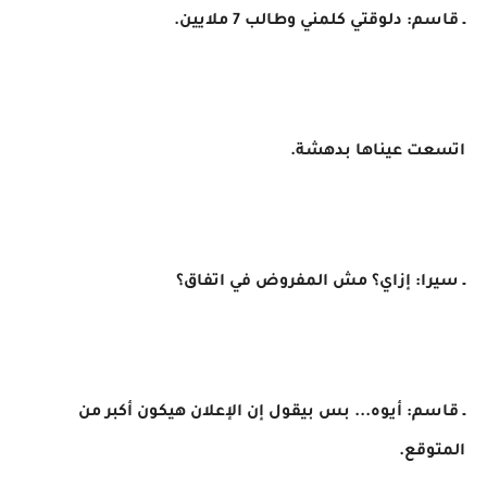
ـ قاسم: دلوقتي كلمني وطالب 7 ملايين.
اتسعت عيناها بدهشة.
ـ سيرا: إزاي؟ مش المفروض في اتفاق؟
ـ قاسم: أيوه... بس بيقول إن الإعلان هيكون أكبر من
المتوقع.