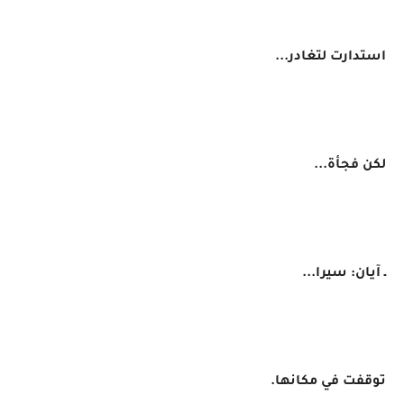
استدارت لتغادر...
لكن فجأة...
ـ آيان: سيرا...
توقفت في مكانها.