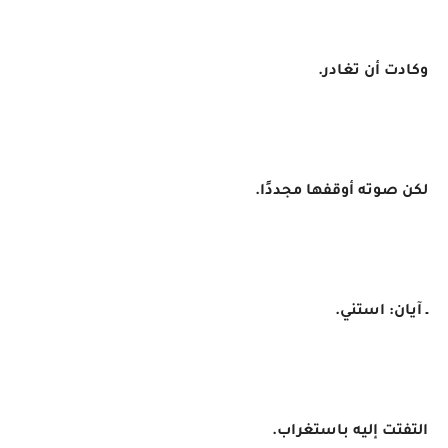
وكادت أن تغادر.
لكن صوته أوقفها مجددًا.
ـ آيان: استني.
التفتت إليه باستغراب.