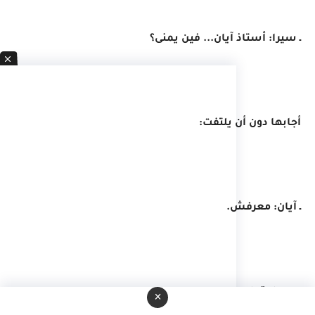
ـ سيرا: أستاذ آيان... فين يمنى؟
أجابها دون أن يلتفت:
ـ آيان: معرفش.
ـ سيرا: تمام.
×