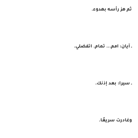
ثم هز رأسه بهدوء.
ـ آيان: امم... تمام. اتفضلي.
ـ سيرا: بعد إذنك.
وغادرت سريعًا.