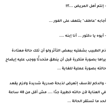
- إنتم أهل المريض ...؟!!
أجابه "عاطف" بتلهف على الفور ...
- أيوه يا دكتور ... أنا إبنه ....
ذم الطبيب بشفتيه ببعض التأثر ولو أن تلك حالة معتادة
يراها بصورة متكررة قبل أن ينطق متحدثًا ووجب عليه إيضاح
حالته بصورة عملية للغاية ...
- والدكم للأسف إتعرض لذبحة صدرية شديدة ولازم يقعد
في العناية لأن حالته خطيرة جدًا .... مش أقل من 48 ساعة
لحد ما تستقر الحالة ...