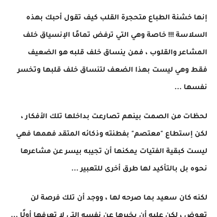
إنها خشنة الطباع متحجرة القلب كيف تقول أحبك بهذه
السلاسة !!! خاصة وهي التي ترفض تمامًا الإنسياق خلف
المشاعر والقلوب ، فمن ينساق خلف قلبه هو الضعيف
فقط وهي ليست بهذا الضعف لتنساق خلف قلبها وتخسر
نفسها ...
لحظات من الصمت بينهم تصارعت بداخلها تلك الأفكار ،
لكن إستطاع "معتصم" بفطنته وذكائه المتقد فهمها فهي
ليست كبقية الفتيات يمكنها أن تجيبه بيسر عن مشاعرها
نحوه بل بالتأكيد لها طرق أخرى للتعبير ...
لكنه كان سعيد بما صرحه لها ، ووجد أن تلك فرصة لن
تعوض ، لكن عليه أن يخبرها عن نفسه التي لا تعرفها أولًا ...