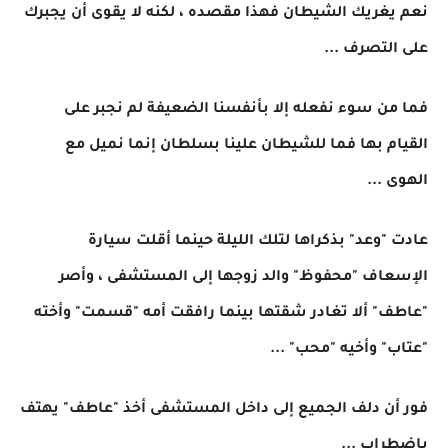
نعم يغريك الشيطان فهذا مقصده ، لكنه لا يقوى أن يجبرك
على التصرف ...
فما من سوء نفعله إلا بأنفسنا الضعيفة لم نجبر على
القيام بها فما للشيطان علينا بسلطان إنما نميل مع
الهوى ...
عادت "وعد" بذكراها لتلك الليلة حينما أقلت سيارة
الإسعاف "محفوظ" والد زوجها إلى المستشفى ، وأصر
"عاطف" ألا تغادر شقتها بينما رافقت أمه "قسمت" وأخته
"عتاب" وأخيه "محب" ...
فور أن دلف الجميع إلى داخل المستشفى أخذ "عاطف" يهتف
بإضطراب ...