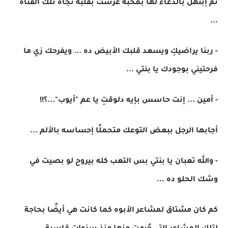
ثم إبتهل بالدعاء لها بمحبة غُرست بقلبه تجاه تلك الفتاة
...
- ربنا يراضيكِ ويسعد قلبك الأبيض ده ... ويفرحك زي ما
فرحتيني بوجودك يا بنتي ...
- أمين ... إنت حاسس بإيه دلوقتِ يا عم "أيوب"...؟!!
أجابها الرجل ببعض التوعك متحملًا إحساسه بالألم ...
- والله تعبان يا بنتي بس التعب كله بيروح لو بصيت في
وشك الحلو ده ...
كم كان مشتاق لمشاعر الأبوه كما كانت هي أيضًا بحاجة