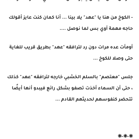
- الكوخ من هنا يا "عهد" يلا بينا ... أنا كمان كنت عايز أقولك
حاجه مهمة أوي بس لما نوصل ....
أومأت عده مرات دون رد لترافقه "عهد" بطريق قريب للغاية
حتى وصلا للكوخ ...
جلس "معتصم" بالسلم الخشبي خارجه لترافقه "عهد" كذلك
، حتى أن السماء أخذت تصفو بشكل رائع فيبدو أنها أيضًا
تتحضر كنفوسهم لحديثهم القادم ...
❈-❈-❈