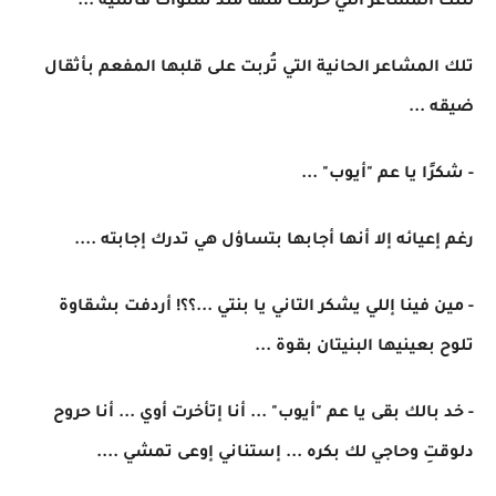
لتلك المشاعر التي حُرمت منها منذ سنوات قاسية ...
تلك المشاعر الحانية التي تُربت على قلبها المفعم بأثقال
ضيقه ...
- شكرًا يا عم "أيوب" ...
رغم إعيائه إلا أنها أجابها بتساؤل هي تدرك إجابته ....
- مين فينا إللي يشكر التاني يا بنتي ...؟؟! أردفت بشقاوة
تلوح بعينيها البنيتان بقوة ...
- خد بالك بقى يا عم "أيوب" ... أنا إتأخرت أوي ... أنا حروح
دلوقتِ وحاجي لك بكره ... إستناني إوعى تمشي ....