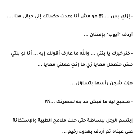
- إزاي بس ....؟!! هو مش أنا وعدت حضرتك إني حبقى هنا ....
أردف "أيوب" بإمتنان ...
- كتر خيرك يا بنتي ... والله ما عارف أقولك إيه ... أنا لو بنتي
مش حتعمل معايا زي ما إنتِ عملتي معايا ...
هزت شجن رأسها بتساؤل ...
- صحيح ليه ما فيش حد جه لحضرتك ...؟؟!
إبتسم الرجل ببساطة حتى حلت ملامح الطيبة والإستكانة
على عيناه ثم أردف بهدوء رخيم ...