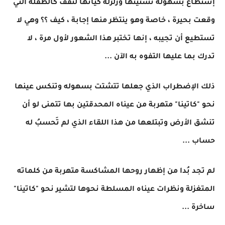
إستطاع بسهولة تشتيتها وزلزلة كيانها لتقف كالطفله التي
وقعت بحيرة ، خاصة وهو ينتظر منها إجابة ، كيف ؟؟ وهي لا
تستطيع أن تجيبه ، إنها تختبر هذا الشعور لأول مرة ، لا
تدرك بما عليها التفوه به الآن ...
ذلك الإضطراب الذي جعلها تتشتت بسهوله وتنكس عينها
نحو "كاتينا" متهربة من عيناه المحدقتين بها تتمنى لو أن
تنشق الأرض وتبتلعها من هذا اللقاء الذي لم تَحسبُ له
حساب ...
لم تجد بُدا من إظهار روحها المشاكسة متهربة من كلماته
المتغزلة ونظرات عيناه المسلطة نحوها لتشير نحو "كاتينا"
ساخرة ...