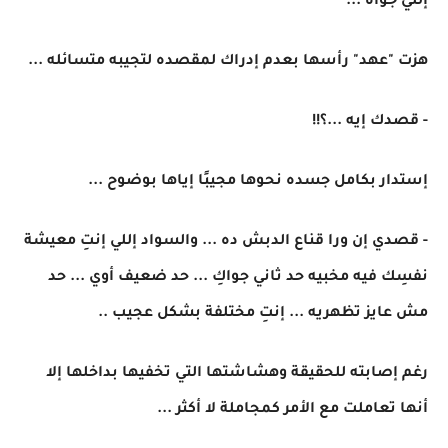
إللي جواه ...
هزت "عهد" رأسها بعدم إدراك لمقصده لتجيبه متسائله ...
- قصدك إيه ...؟!!
إستدار بكامل جسده نحوها مجيبًا إياها بوضوح ...
- قصدي إن ورا قناع الدبش ده ... والسواد إللي إنتِ معيشة
نفسِك فيه مخبيه حد ثاني جواكِ ... حد ضعيف أوي ... حد
مش عايز تظهريه ... إنتِ مختلفة بشكل عجيب ..
رغم إصابته للحقيقة وهشاشتها التي تخفيها بداخلها إلا
أنها تعاملت مع الأمر كمجاملة لا أكثر ...