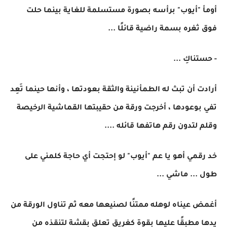
أومأ "أيوب" برأسه بصورة مستسلمة للغاية بينما حلت
فوق ثغره بسمة راضية قائلًا ...
- حستناكِ ...
أرادت أن تبث له الطمأنينة والثقة بعودتها ، وأنها حينما تَعِد
تفي بوعودها ، أخرجت ورقة من حقيبتها القماشية الرخيصة
وقلم لتدون رقم هاتفها قائله ....
خد رقمي أهو يا عم "أيوب" لو إحتجت أي حاجة كلمني على
طول ... ماشي ...
أغمض عيناه لوهله ممتنًا لصنيعها معه ثم تناول الورقة من
يدها مطبقًا عليها بقوة كغريق تعلق بقشة لتنقذه من