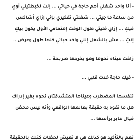
- أنا واحد شغلي أهم حاجة في حياتي ... إنت لخبطتيني أوي
من ساعة ما جيتي ... شغلتي تفكيري بإني إزاي أشاكس
فيكِ ... إزاي خليتي طول الوقت إهتمامي الأول يكون بيكِ
إنتِ ... مش بالشغل إللي واخد حياتي كلها طول وعرض ..
زاغت عيناه نحوها وهو يخرجها صريحة ...
- فيكِ حاجة خدت قلبي ...
تنفسها المضطرب وعيناها المتشدقتان نحوه بغير إدراك
هل ما تفوه به حقيقة بعالمها الواقعي وأنه ليس محض
خيال عابر برأسها ...
نعم بالتأكيد هو كذلك هي لا تعيش لحظات كتلك بالحقيقة