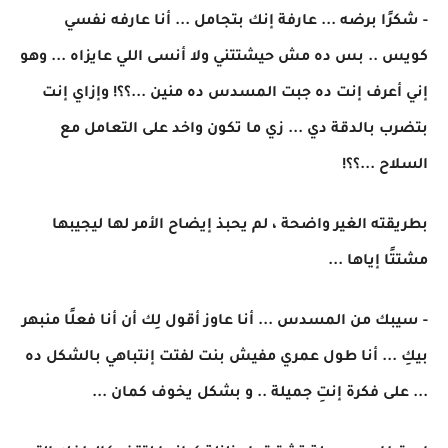
- شكرًا برضه ... عارفة إنك بتجامل ... أنا عارفه نفسي
كويس .. بس ده مش حيشتتني ولا أنسى اللي عايزاه ... وهو
إني أعرف إنت ده جبت المسدس ده منين ...؟؟! وإزاي إنت
بتضرب بالدقة دي ... زي ما تكون واخد على التعامل مع
السلاح ...؟؟!
بطريقته الغير واضحة ، لم يحبذ إيضاح الأمر لها ليجيبها
مشتتًا إياها ...
- سيبك من المسدس ... أنا عاوز أقول لِك أن أنا فعلًا منبهر
بيكِ ... أنا طول عمري مفيش بنت لفتت إنتباهي بالشكل ده
... على فكرة إنتِ جميلة .. و بشكل يخوف كمان ...