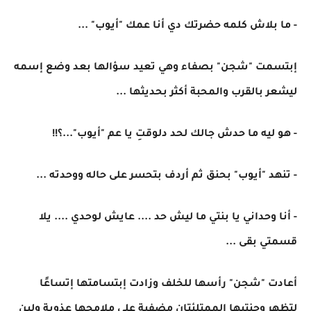
- ما بلاش كلمه حضرتك دي أنا عمك "أيوب" ...
إبتسمت "شجن" بصفاء وهي تعيد سؤالها بعد وضع إسمه
ليشعر بالقرب والمحبة أكثر بحديثها ...
- هو ليه ما حدش جالك لحد دلوقتِ يا عم "أيوب"...؟!!
- تنهد "أيوب" بحنق ثم أردف بتحسر على حاله ووحدته ...
- أنا وحداني يا بنتي ما ليش حد .... عايش لوحدي .... يلا
قسمتي بقى ...
أعادت "شجن" رأسها للخلف وزادت إبتسامتها إتساعًا
لتظهر وجنتيها الممتلئتان مضفية على ملامحها عذوبة ولين