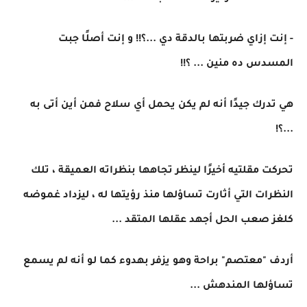
- إنت إزاي ضربتها بالدقة دي ...؟!! و إنت أصلًا جبت
المسدس ده منين ... ؟!!
هي تدرك جيدًا أنه لم يكن يحمل أي سلاح فمن أين أتى به
...؟!
تحركت مقلتيه أخيرًا لينظر تجاهها بنظراته العميقة ، تلك
النظرات التي أثارت تساؤلها منذ رؤيتها له ، ليزداد غموضه
كلغز صعب الحل أجهد عقلها المتقد ...
أردف "معتصم" براحة وهو يزفر بهدوء كما لو أنه لم يسمع
تساؤلها المندهش ...