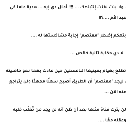
- ولا بنت لفتت إنتباهك ....!!!! أمال دي إيه ... هدية ماما في
عيد الأم ....؟!!
بتهكم إضطر "معتصم" إجابة مشاكستها له ....
- لا دي حكاية تانية خالص ...
تطلع بهيام بعينيها الناعستين حين عادت بهما نحو خاصيته
، ليجد "معتصم" أن الطريق أصبح سهلًا ممهدًا ولن يتراجع
عنه الآن ...
لن يترك فتاة مثلها بعد أن ظن أنه لن يجد من تَغلُب قلبه
وعقله معًا ....