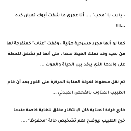
- يا رب يا "محب" .... أنا عمري ما شفت أبوك تعبان كده
...!!!!
كما لو أنها مجرد مسرحية هزلية ، وقفت "عتاب" كمتفرجة لها
من بعيد وقد تملك الغيظ منها ، حتى أنها لم تشفق للحظة
على والدها الذي يرقد بين الحياة والموت ...
تم نقل محفوظ لغرفة العناية المركزة على الفور بعد أن قام
الطبيب المناوب بالفحص المبدئي ...
خارج غرفة العناية كان الإنتظار مقلق للغاية خاصة عندما
خرج الطبيب ليوضح لهم تشخيص حالة "محفوظ" ....