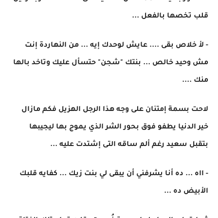
قلب تخصها بالفعل ...
- لأ خلاص بقى .... عايش لوحدك إيه ... من النهاردة إنت
مش وحيد خالص ... بنتك "شجن" حتسأل عليك وتاخد بالها
منك ....
لاحت بسمة إمتنان على وجه هذا الرجل الهزيل فكم مازال
خير الدنيا يطفو فوق بحور الشر الذي يموج بها ليجيبها
بتقبل سعيد رغم ألم ساقه التى إشتدت عليه ...
- ااه ... ده أنا يشرفني أن يبقى لي بنت زيك ... كفايه قلبك
الأبيض ده ...