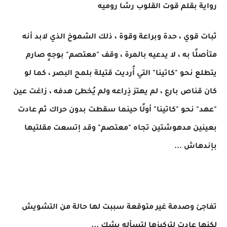
رواية بقلم قوت القلوب رشا روميه
ثبات قوي ، حدة وبراعة وقوة ، ذلك الشموخ الذي لابد أنه
متأصلًا به ، لا يدعيه بالمرة ، وقف "معتصم" بوجهٍ صارم
يتطلع نحو "كاتينا" التي أُرديت قتيلة بلمح البصر ، كما لو
كان قناص بارع ، لم يهتز ذِراعه ولم يُخطئ هدفه ، زاغت عين
"عهد" نحو "كاتينا" أولًا حينما سقطت بدون حراك ثم عادت
بعينين مدهوشتين تجاه "معتصم" وقد إتسعت مقلتيها
بإندهاش ...
تفاجئ وصدمة غير متوقعة سببت لها حالة من التشويش
لكنها عادت لتركيزها لتسأله بشك ...