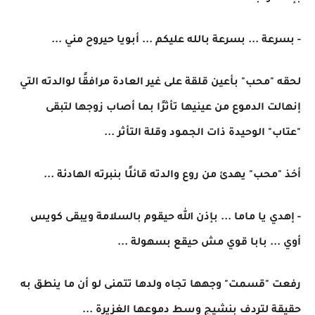
- بسرعة ... بسرعة بالله عليكم ... أبويا حيروح مني ...
لحقه "محب" بأعين قلقة على غير العادة مرافقًا لوالدته التي
إنهالت الدموع من عينيها تأثرًا بما أصاب زوجها لتبقى
"عتاب" الوحيدة ذات الجمود وقلة التأثر ...
أخذ "محب" يهدئ من روع والدته قائلًا بنبرته الهادئة ...
- إهدي يا ماما ... بإذن الله حيقوم بالسلامة ويبقى كويس
أوي ... بابا قوي مش حيقع بسهولة ...
رفعت "قسمت" وجهها تجاه ولدها تتمنى لو أن ما ينطق به
حقيقة لتردف بنشيج وسط دموعها الغزيرة ...