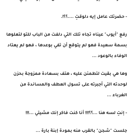
- حضرتك عامل إيه دلوقتِ ....؟؟!.
رفع "أيوب" عيناه تجاه تلك التي دلفت من الباب للتو لتعلوها
بسمة سعيدة فهو لم يتوقع أن تفي بوعدها ، فهو لم يعتاد
الوفاء بالوعود ...
وها هي بقيت لتطمئن عليه ، هتف بسعادة ممزوجة بحزن
لوحدته التي أجبرته على تسول العطف والمساندة من
الغرباء ...
- إنتِ لسه هنا ...؟؟!!! أنا كنت فاكر إنك مشيتي ...!!!
جلست "شجن" بالقرب منه بمودة إبنة بارة ...