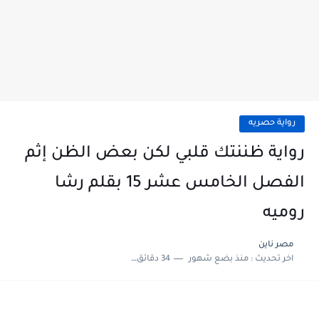
رواية حصريه
رواية ظننتك قلبي لكن بعض الظن إثم
الفصل الخامس عشر 15 بقلم رشا
روميه
مصر ناين
اخر تحديث :
منذ بضع شهور
34 دقائق للقراءة