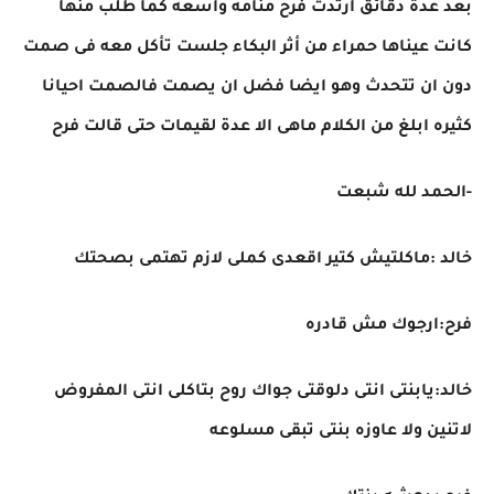
بعد عدة دقائق ارتدت فرح منامه واسعه كما طلب منها
كانت عيناها حمراء من أثر البكاء جلست تأكل معه فى صمت
دون ان تتحدث وهو ايضا فضل ان يصمت فالصمت احيانا
كثيره ابلغ من الكلام ماهى الا عدة لقيمات حتى قالت فرح
-الحمد لله شبعت
خالد :ماكلتيش كتير اقعدى كملى لازم تهتمى بصحتك
فرح:ارجوك مش قادره
خالد:يابنتى انتى دلوقتى جواك روح بتاكلى انتى المفروض
لاتنين ولا عاوزه بنتى تبقى مسلوعه