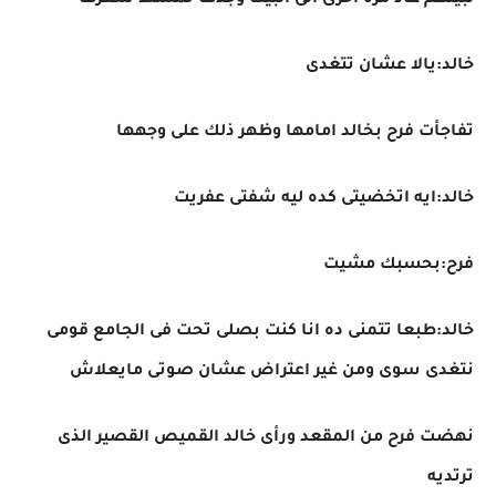
لبيتهم عاد مره اخرى الى البيت وجدها تمشط شعرها
خالد:يالا عشان تتغدى
تفاجأت فرح بخالد امامها وظهر ذلك على وجهها
خالد:ايه اتخضيتى كده ليه شفتى عفريت
فرح:بحسبك مشيت
خالد:طبعا تتمنى ده انا كنت بصلى تحت فى الجامع قومى
نتغدى سوى ومن غير اعتراض عشان صوتى مايعلاش
نهضت فرح من المقعد ورأى خالد القميص القصير الذى
ترتديه