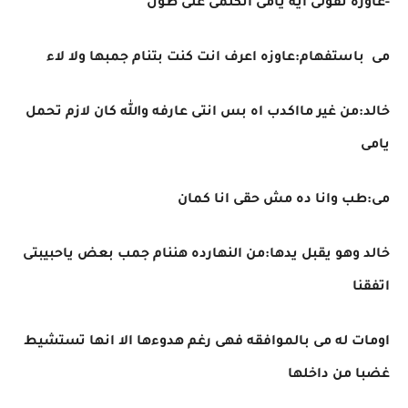
-عاوزه تقولى ايه يامى اتكلمى على طول
مى باستفهام:عاوزه اعرف انت كنت بتنام جمبها ولا لاء
خالد:من غير مااكدب اه بس انتى عارفه والله كان لازم تحمل
يامى
مى:طب وانا ده مش حقى انا كمان
خالد وهو يقبل يدها:من النهارده هننام جمب بعض ياحبيبتى
اتفقنا
اومات له مى بالموافقه فهى رغم هدوءها الا انها تستشيط
غضبا من داخلها