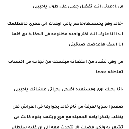
مى:اوعدنى انك تفضل جمبى على طول ياحبيبى
-خالد وهو يحتضنها:حاضر يامى اوعدك انى عمرى ماهظلمك
ابدا انا عارف انك اكتر واحده مظلومه فى الحكاية دى كلها
انا اسف هاعوضك صدقينى
مى وهى تشدد من احتضانه مبتسمه من نجاحه فى اكتساب
تعاطفه معها
-انا بحبك اوى ومستعده اضحى بحياتى علشانك ياحبيبى
صعدوا سويا لغرفة مى نام خالد بجوارها فى الفراش ظل
يتقلب يتذكر ايامه الجميله مع فرح ويتنهد بقوه كانت مى
تشعر به ولكن فضلت الا تتحدث معه الى ان غلبه سلطان