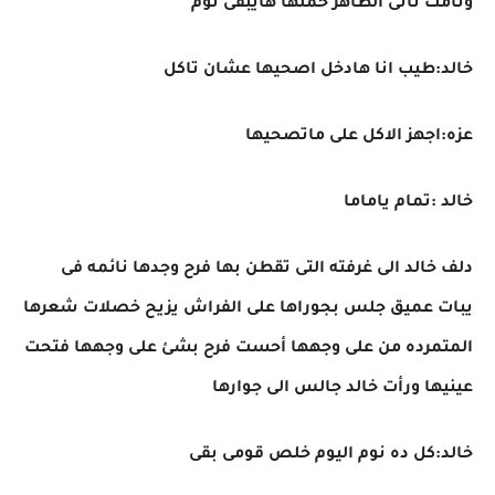
ونامت تانى الظاهر حملها هايبقى نوم
خالد:طيب انا هادخل اصحيها عشان تاكل
عزه:اجهز الاكل على ماتصحيها
خالد :تمام ياماما
دلف خالد الى غرفته التى تقطن بها فرح وجدها نائمه فى
يبات عميق جلس بجوراها على الفراش يزيح خصلات شعرها
المتمرده من على وجهها أحست فرح بشئ على وجهها فتحت
عينيها ورأت خالد جالس الى جوارها
خالد:كل ده نوم اليوم خلص قومى بقى