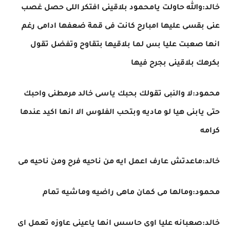
خالد:والله حاولت يامحمود بلاقينى افتكر اللى حصل غصب
عنى بقسى عليها امبارح كانت فى قمة ضعفها ادامى رغم
انها صعبت عليا بس لما بلاقيها بتقاوح وتفضل تقول
بكرهك بلاقينى بجرح فيها
محمود:لا والنبى تقولك بحبك ياسى خالد مرمطنى واحبك
حتى يابنى هيا لو ماديه وبتحب الفلوس الا انها اكيد عندها
كرامه
خالد:ماعدتش عارف اعمل ايه من ناحيه فرح ومن ناحيه مى
محمود:ومالها مى كمان ماهى راضيه وماشيه تمام
خالد:صعبانه عليا اوى حاسس انها ياعينى عاوزه تعمل اى