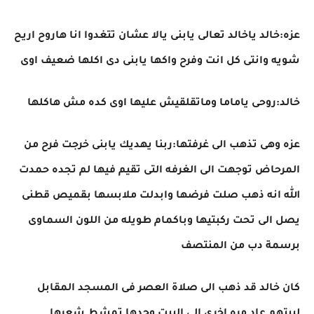
عزه:خالد ياخالد تعالى يابنى يالا عشان تتغدوا انا هاروح اريح
شويه وانتى كل انت وفرح واكها يابنى دى اكلها ضعيف اوى
خالد:روحى ياماما وماتقلقيش عليها اوى كده مش هاكلها
عزه وهى تذهب الى غرفتها:ربنا يهديك يابنى خرجت فرح من
المرحاض توجهت الى الغرفه التى تقيم فيها لم تجده حمدت
الله انه ذهب صلت فرضها وابدلت ملابسها بقميص قطنى
يصل الى تحت ركبتيها وباكمام طويله من اللون السماوى
برسمة دب من المنتصف
كان خالد قد ذهب الى صلاة العصر فى المسجد المقابل