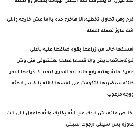
لحد غيرى انا يشوفك كده البسى بيجامه بكمام وواسعه
فرح وهى تحاول تخطيه:انا هاخرج كده يااما مش خارجه واللى
انت عاوز تعمله اعمله
أمسكها خالد من زراعها بقوه ضاغطا عليه بأعلى
قوته:ماتعانديش والا قسما عظما لهتشوفى منى وش
عمرك ماشوفتيه رفع خالد يده الاخرى ليمسك ذراعها الاخر
ظنته سيضربها فتكومت على نفسها قائله بانفاس لاهثه
ووجه مرعوب
-خلاص ماتمدش ايدك عليا الله يخليك والله هاعمل اللى انت
عاوزه بس سيبنى ارجوك سيبنى