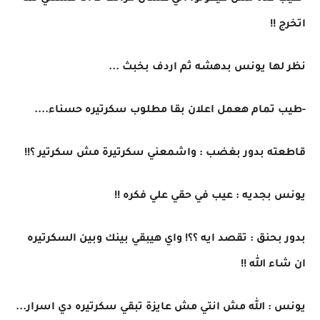
اتخرج !!
نظر لها يونس بدهشه ثم اردف بخبث ...
-طيب تمام هعمل اعلان بقا مطلوب سكرتيره حسناء....
قاطعته بدور بغضب : واشمعني سكرتيرة مش سكرتير ؟!!
يونس بجديه : عيب في حقي علي فكره !!
بدور بحنق : تقصد ايه ؟؟! واي هيبقي بينك وبين السكرتيره
ان شاء الله !!
يونس : الله مش انتي مش عايزة تبقي سكرتيره دي اسرار...