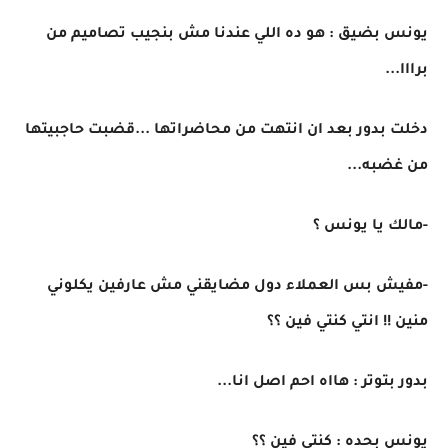
يونس بضيق : هو ده اللي عندنا مش بنجيب تصاميم من
برااا...
دخلت بدور بعد ان انتهت من محاضراتها ...قضبت حاجبيتها
من غضبه...
-مالك يا يونس ؟
-مفيش بس العملاء دول مضايقني مش عارفين يكلوني
منين !! انتي كنتي فين ؟؟
بدور بتوتر : هااه احم اصل انا...
يونس بحده : كنتي فين ؟؟