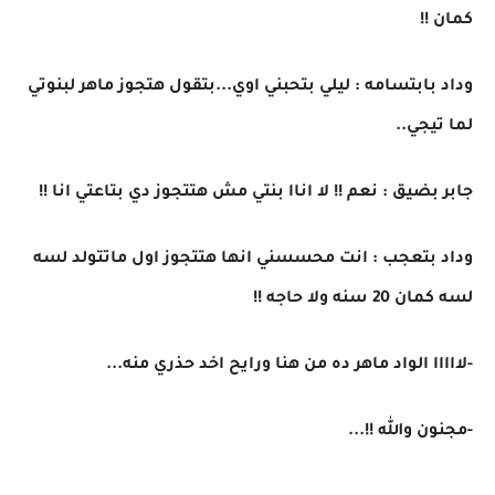
كمان !!
وداد بابتسامه : ليلي بتحبني اوي...بتقول هتجوز ماهر لبنوتي
لما تيجي..
جابر بضيق : نعم !! لا اناا بنتي مش هتتجوز دي بتاعتي انا !!
وداد بتعجب : انت محسسني انها هتتجوز اول ماتتولد لسه
لسه كمان 20 سنه ولا حاجه !!
-لااااا الواد ماهر ده من هنا ورايح اخد حذري منه...
-مجنون والله !!...