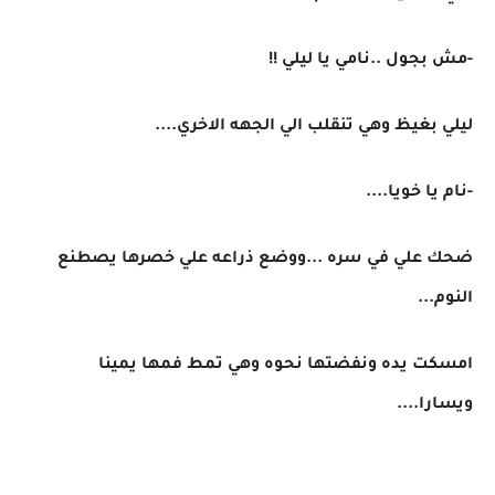
-مش بجول ..نامي يا ليلي !!
ليلي بغيظ وهي تنقلب الي الجهه الاخري....
-نام يا خويا....
ضحك علي في سره ...ووضع ذراعه علي خصرها يصطنع
النوم...
امسكت يده ونفضتها نحوه وهي تمط فمها يمينا
ويسارا....