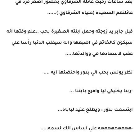
بعد ساعات رحبت عائله الشرقاوي بحضور اصغر فرد في
عائلتهم السعيده (علياء الشرقاوي )......
قبل جابر يد زوجته وحمل ابنته الصغيرة بحب ..علم وقتها انه
سيكون كالخاتم في اصبعها وانه سيقلب الدنيا رأسا علي
عقب لاسعادها هي ووالدتها.....
نظر يونس بحب الي بدور واحتضنها ايه ....
-ربنا يخليكي ليا وافرح بابننا ...
ابتسمت بدور : ويطلع عنيد لباباه...
-هههههههههه علي اساس انك نسمه.....