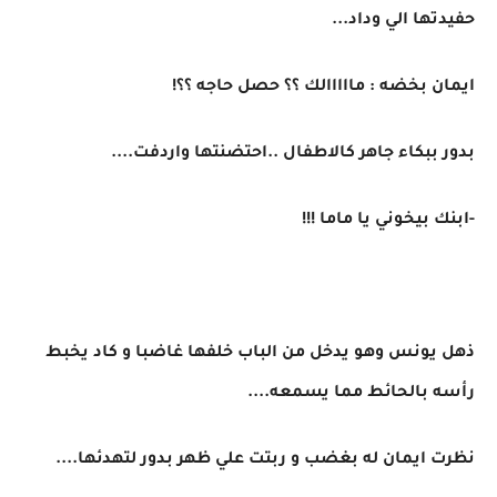
حفيدتها الي وداد...
ايمان بخضه : مااااالك ؟؟ حصل حاجه ؟؟!
بدور ببكاء جاهر كالاطفال ..احتضنتها واردفت....
-ابنك بيخوني يا ماما !!!
ذهل يونس وهو يدخل من الباب خلفها غاضبا و كاد يخبط
رأسه بالحائط مما يسمعه....
نظرت ايمان له بغضب و ربتت علي ظهر بدور لتهدئها....