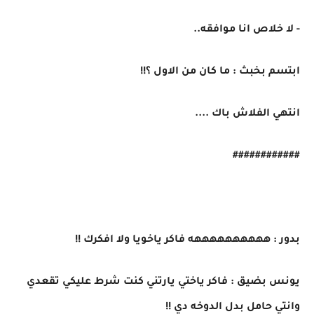
- لا خلاص انا موافقه..
ابتسم بخبث : ما كان من الاول ؟!!
انتهي الفلاش باك ....
############
بدور : ههههههههههه فاكر ياخويا ولا افكرك !!
يونس بضيق : فاكر ياختي يارتني كنت شرط عليكي تقعدي
وانتي حامل بدل الدوخه دي !!