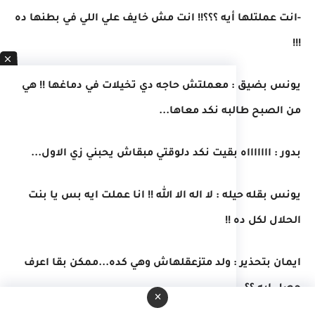
-انت عملتلها أيه ؟؟؟!! انت مش خايف علي اللي في بطنها ده
!!!
يونس بضيق : معملتش حاجه دي تخيلات في دماغها !! هي
من الصبح طالبه نكد معاها...
بدور : اااااااه بقيت نكد دلوقتي مبقاش يحبني زي الاول...
يونس بقله حيله : لا اله الا الله !! انا عملت ايه بس يا بنت
الحلال لكل ده !!
ايمان بتحذير : ولد متزعقلهاش وهي كده...ممكن بقا اعرف
حصل ايه ؟؟...
×