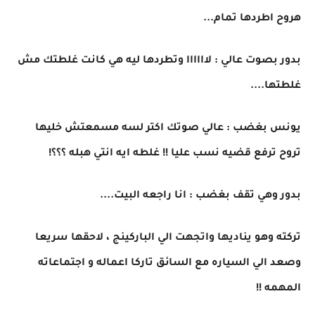
هروح اطردها تمام...
بدور بصوت عالي : لاااااا وتطردها ليه هي كانت غلطتك مش
غلطتها....
يونس بغضب : عالي صوتك اكتر لسه مسمعتش خليها
تروح ترفع قضيه نسب عليا !! غلطه ايه انتي هبله ؟؟؟!
بدور وهي تقف بغضب : انا راجعه البيت....
تركته وهو يناديها واتجهت الي الباركينج ، لاحقها سريعا
وصعد الي السياره مع السائق تاركا اعماله و اجتماعاته
المهمه !!