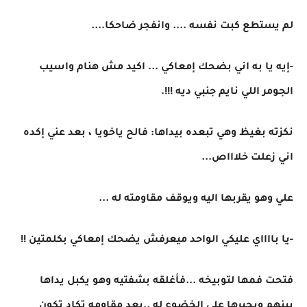
لم يستطع كبت نفسه .... وانفجر ضاحكا....
-إيه يا به اني بضحك إمعاكي ... اكيد مش هنام واسيب
الجومر اللي نايم جنبي ديه !!!.
نكزته بغيظ وهي تبعده بيداها: فالح ياخويا ، بعد عني إكده
اني زعلت خلاااص...
علي وهو يقربها اليه ويوقف مقاومته له ...
-يا بااااي عليكي الواحد ميعرفش يضحك إمعاكي بكلمتين !!
فتحت فمها لتوبيخه ...فأغلقه بشفتيه وهو يكبل يداها
بينهم ويجبرها علي الخضوع له ..بعد مقاومه تكاد تكون