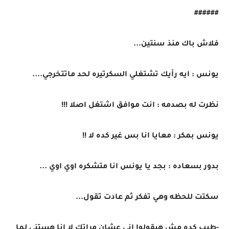
######
فلاش باك منذ سنتين...
يونس : ايه رأيك تشتغلي السكرتيره لحد ماتتخرجي....
نظرت له بصدمه : انت موافق اشتغل اصلا !!!
يونس بمكر : معايا انا بس غير كده لا !!
بدور بسعاده : بجد يا يونس انا متشكره اوي اوي ...
سكتت للحظه وهي تفكر ثم عادت تقول...
-طيب كده مش هيقولوا اني عشان مراتك لا انا هستني لما