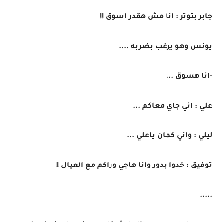
جابر بتوتر : انا مش هقدر اسوق !!
يونس وهو يرغب بضربه ....
-انا هسوق ...
علي : اني جاي معاكم ...
ليلي : واني كمان ياعلي ...
توفيق : خدوا بدور وانا هاجي وراكم مع العيال !!
.....