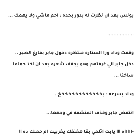
يونس بعد ان نظرت له بدور بحده : احم ماشي ولا يهمك ...
.................
وقفت وداد ورا الستاره منتظره دخول جابر بفارغ الصبر ..
دخل جابر الي غرفتهم وهو يجفف شعره بعد ان اخذ حماما
ساخنا ...
وداد بسرعه : بخخخخخخخخخخخخخ...
انتفض جابر وقذف المنشفه في وجهها...
-اااااه !!! يابت اتلمي بقا هخنفك يخربيت ام حملك ده !!