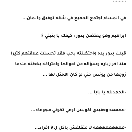
.........
في المساء اجتمع الجميع في شقه توفيق وايمان...
ابراهيم وهو يحتضن بدور : كيفك يا بنيتي ؟!
قبلت بدور يده واحتضنته بحب فقد تحسنت علاقتهم كثيرا
منذ اخر زياره وسؤاله عن احوالها واعترافه بخطئه عندما
زوجها من يونس حتي لو كان الامثل لها ...
-الحمدلله يا بابا ...
-ههههه وحفيدي اكويس اوعي تكوني مجوعاه...
-هههههههههه لا متقلقش باكل ل 9 افراد...