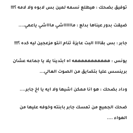
توفيق بضحك : هيطلع نسمه لمين بس لابوه ولا لامه ؟!!!
ضيقت بدور عيناها بدلع : مااااااشي ماااشي ياعمي....
جابر : بس بقاااا البت عايزة تنام انتو مزعجين ليه كده ؟!!!
يونس : هههههههههههه اه ابتدينا يلا يا جماعه عشان
برينسس عليا بتضايق من الصوت العالي...
وداد بضحك : هو انا ممكن اشيها ولا ايه يا اخ جابر....
ضحك الجميع من تمسك جابر بابنته وخوفه عليها من
الهواء ....