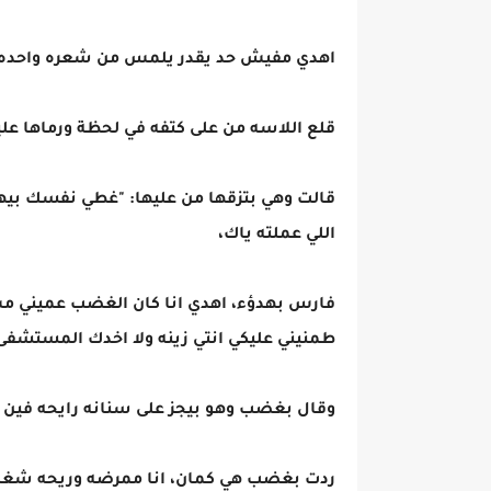
اهدي مفيش حد يقدر يلمس من شعره واحده ط
قلع اللاسه من على كتفه في لحظة ورماها علي
قالت وهي بتزقها من عليها: "غطي نفسك بيه
اللي عملته ياك،
فارس بهدؤء، اهدي انا كان الغضب عميني مش 
طمنيني عليكي انتي زينه ولا اخدك المستشفى
وقال بغضب وهو بيجز على سنانه رايحه فين
ردت بغضب هي كمان، انا ممرضه وريحه شغل