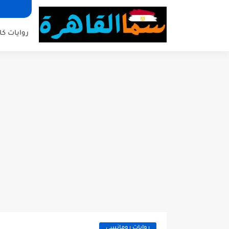
روايات كا
روايات رومانسي