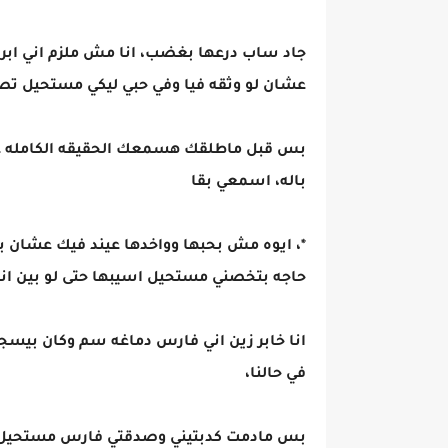
جاد ساب درعها بغضب، انا مش ملزم اني ابرر
عشان لو وثقه فيا وفي حبي ليكي مستحيل ت
بس قبل ماطلقك هسمعك الحقيقه الكامله عشان
باله، اسمعي بقا
*، ايوه مش بحبها وواخدها عيند فيك عشان ب
حاجه بتخصني مستحيل اسيبها حتى لو بين اني
انا خابر زين اني فارس دماغه سم وكان بي
في حالنا،
بس مادمت كدبتيني وصدقتي فارس مستحيل 