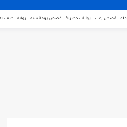
مله
قصص رعب
روايات حصرية
قصص رومانسيه
روايات صعيديه