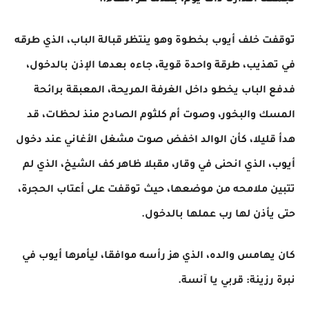
تجمعنا أقدارنا ذات يوم، بعدما عز اللقاء..
توقفت خلف أيوب بخطوة وهو ينتظر قبالة الباب، الذي طرقه
في تهذيب، طرقة واحدة قوية، جاءه بعدها الإذن بالدخول،
فدفع الباب يخطو داخل الغرفة المريحة، المعبقة برائحة
المسك والبخور، وصوت أم كلثوم الصادح منذ لحظات، قد
هدأ قليلا، كأن الوالد اخفض صوت مشغل الأغاني عند دخول
أيوب، الذي انحنى في وقار، مقبلا ظاهر كف الشيخ، الذي لم
تتبين ملامحه من موضعها، حيث توقفت على أعتاب الحجرة،
حتى يأذن لها رب عملها بالدخول.
كان يهامس والده، الذي هز رأسه موافقا، ليأمرها أيوب في
نبرة رزينة: قربي يا آنسة.