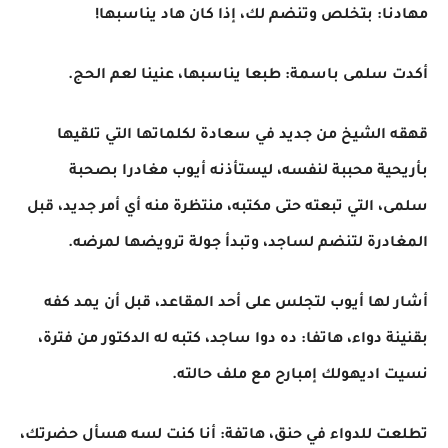
مهادنا: بتخلص وتنضم لك، إذا كان هاد يناسبها!
أكدت سلمى باسمة: طبعا يناسبها، عنينا لعم الحج.
قهقه الشيخ من جديد في سعادة لكلماتها التي تلقيها
بأريحية محببة لنفسه، ليستأذنه أيوب مغادرا بصحبة
سلمى، التي تبعته حتى مكتبه، منتظرة منه أي أمر جديد، قبل
المغادرة لتنضم لساجد، وتبدأ جولة ترويضها لمرضه.
أشار لها أيوب لتجلس على أحد المقاعد، قبل أن يمد كفه
بقنينة دواء، هاتفا: ده دوا ساجد، كتبه له الدكتور من فترة،
نسيت اديهولك إمبارح مع ملف حالته.
تطلعت للدواء في حنق، هاتفة: أنا كنت لسه هسأل حضرتك،