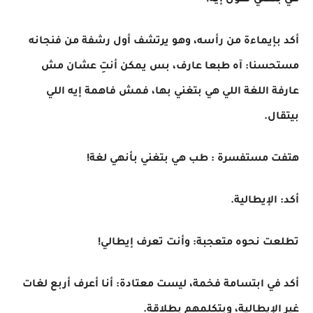
هي بتغني تقول إيه!
أكد بإيماءة من رأسه، وهو يرتشف أول رشفة من فنجانه
مستحسنا: آه طبعا عارف، بس يمكن أنتِ عشان مش
عارفة اللغة اللي هي بتغني بها، فمش فاهمة إيه اللي
بيتقال.
هتفت مستفسرة : طب هي بتغني بأنهي لغة!
أكد: الإيطالية.
تطلعت نحوه متعجبة: وأنت تعرف إيطالي!
أكد في ابتسامة فخمة، ليست معتادة: أنا أعرف أربع لغات
غير الإيطالية، وبتكلمهم بطلاقة.