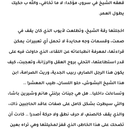
قهقه الشيخ في سرور، مؤكدا: لا ما تخافي، والله ب حكيك
يطول العمر.
اخجلتها رقة الشيخ، وتطلعت لأيوب الذي كان يقف في
صمت، وقسمات وجه محايدة لا تحمل أي تعبيرات يمكن
قراءتها، لمعرفة انطباعاته عن اللقاء، الذي حاولت فيه على
قدر استطاعتها، التحلي بروح العقل والرزانة، وتعجبت، كيف
يكون هذا الرجل الصارم، ربيب الجدية، وريث الصرامة، ابن
هذا الشيخ البشوش، حلو اللسان، طيب المعشر! ..
وتساءلت داخليا.. هل هي جينات برلنتي هانم وشيرين باشا،
والتي سيطرت بشكل كامل على صفات عاقد الحاجبين ذاك،
والذي يقف كالصنم، لا حرف نطق ولا حركة أصدر! .. كادت أن
تضحك على هذا الخاطر، الذي قفز لمخيلتها وهي تراه بعين