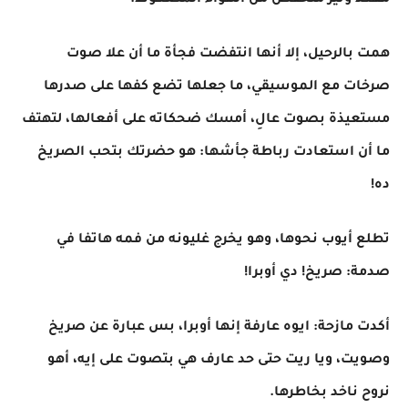
مقعد وثير منخفض من الهواء المضغوط.
همت بالرحيل، إلا أنها انتفضت فجأة ما أن علا صوت
صرخات مع الموسيقي، ما جعلها تضع كفها على صدرها
مستعيذة بصوت عالِ، أمسك ضحكاته على أفعالها، لتهتف
ما أن استعادت رباطة جأشها: هو حضرتك بتحب الصريخ
ده!
تطلع أيوب نحوها، وهو يخرج غليونه من فمه هاتفا في
صدمة: صريخ! دي أوبرا!
أكدت مازحة: ايوه عارفة إنها أوبرا، بس عبارة عن صريخ
وصويت، ويا ريت حتى حد عارف هي بتصوت على إيه، أهو
نروح ناخد بخاطرها.