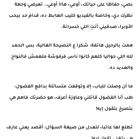
بصي، حفاظا على حياتك، أوعي، هااا أوعي.. تعرضي وجهة
نظرك دي، وخاصة بالفيديو كليب الهابط ده، قدام حد بيحب
الأوبرا، صدقيني أنتِ اللي خسرانة.
همت بالرحيل هاتفة: شكرا ع النصيحة الغالية، بس الحمد
لله اللي حواليا كلهم كانوا ناس فرفوشة ملهمش فالنواح
والعديد ده.
ما أن وصلت للباب، إلا وتوقفت متسائلة بدافع الفضول:
طب أنا الفضول قاتلني وعاوزة أعرف، هو حضرتك فاهم هي
بتصرخ بتقول إيه!
تطلع لها عاتبا، لتعدل من صيغة السؤال: أقصد يعني عارف