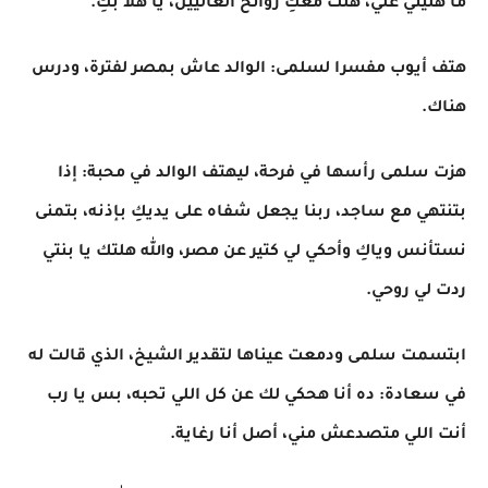
ما هليتي عليّ، هلت معكِ روائح الغاليين، يا هلا بكِ.
هتف أيوب مفسرا لسلمى: الوالد عاش بمصر لفترة، ودرس
هناك.
هزت سلمى رأسها في فرحة، ليهتف الوالد في محبة: إذا
بتنتهي مع ساجد، ربنا يجعل شفاه على يديكِ بإذنه، بتمنى
نستأنس وياكِ وأحكي لي كتير عن مصر، والله هلتك يا بنتي
ردت لي روحي.
ابتسمت سلمى ودمعت عيناها لتقدير الشيخ، الذي قالت له
في سعادة: ده أنا هحكي لك عن كل اللي تحبه، بس يا رب
أنت اللي متصدعش مني، أصل أنا رغاية.