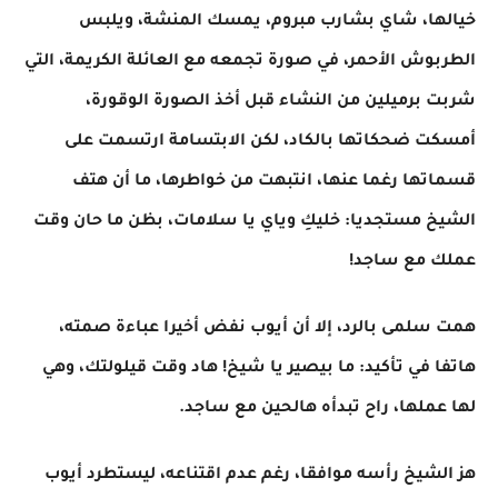
خيالها، شاي بشارب مبروم، يمسك المنشة، ويلبس
الطربوش الأحمر، في صورة تجمعه مع العائلة الكريمة، التي
شربت برميلين من النشاء قبل أخذ الصورة الوقورة،
أمسكت ضحكاتها بالكاد، لكن الابتسامة ارتسمت على
قسماتها رغما عنها، انتبهت من خواطرها، ما أن هتف
الشيخ مستجديا: خليكِ وياي يا سلامات، بظن ما حان وقت
عملك مع ساجد!
همت سلمى بالرد، إلا أن أيوب نفض أخيرا عباءة صمته،
هاتفا في تأكيد: ما بيصير يا شيخ! هاد وقت قيلولتك، وهي
لها عملها، راح تبدأه هالحين مع ساجد.
هز الشيخ رأسه موافقا، رغم عدم اقتناعه، ليستطرد أيوب