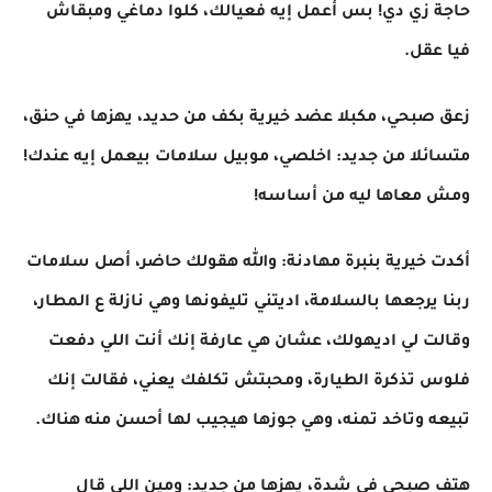
حاجة زي دي! بس أعمل إيه فعيالك، كلوا دماغي ومبقاش
فيا عقل.
زعق صبحي، مكبلا عضد خيرية بكف من حديد، يهزها في حنق،
متسائلا من جديد: اخلصي، موبيل سلامات بيعمل إيه عندك!
ومش معاها ليه من أساسه!
أكدت خيرية بنبرة مهادنة: والله هقولك حاضر، أصل سلامات
ربنا يرجعها بالسلامة، اديتني تليفونها وهي نازلة ع المطار،
وقالت لي اديهولك، عشان هي عارفة إنك أنت اللي دفعت
فلوس تذكرة الطيارة، ومحبتش تكلفك يعني، فقالت إنك
تبيعه وتاخد تمنه، وهي جوزها هيجيب لها أحسن منه هناك.
هتف صبحي في شدة، يهزها من جديد: ومين اللي قال