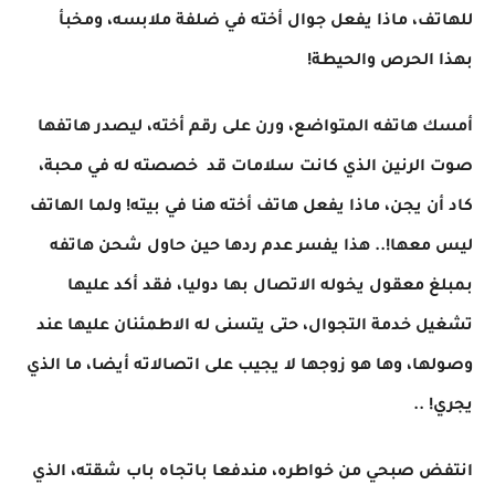
للهاتف، ماذا يفعل جوال أخته في ضلفة ملابسه، ومخبأ
بهذا الحرص والحيطة!
أمسك هاتفه المتواضع، ورن على رقم أخته، ليصدر هاتفها
صوت الرنين الذي كانت سلامات قد خصصته له في محبة،
كاد أن يجن، ماذا يفعل هاتف أخته هنا في بيته! ولما الهاتف
ليس معها!.. هذا يفسر عدم ردها حين حاول شحن هاتفه
بمبلغ معقول يخوله الاتصال بها دوليا، فقد أكد عليها
تشغيل خدمة التجوال، حتى يتسنى له الاطمئنان عليها عند
وصولها، وها هو زوجها لا يجيب على اتصالاته أيضا، ما الذي
يجري! ..
انتفض صبحي من خواطره، مندفعا باتجاه باب شقته، الذي