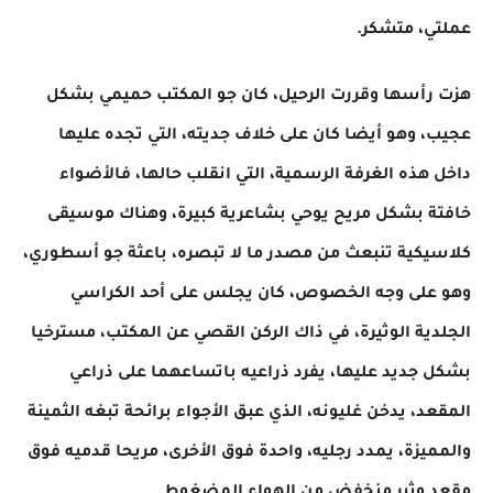
عملتي، متشكر.
هزت رأسها وقررت الرحيل، كان جو المكتب حميمي بشكل
عجيب، وهو أيضا كان على خلاف جديته، التي تجده عليها
داخل هذه الغرفة الرسمية، التي انقلب حالها، فالأضواء
خافتة بشكل مريح يوحي بشاعرية كبيرة، وهناك موسيقى
كلاسيكية تنبعث من مصدر ما لا تبصره، باعثة جو أسطوري،
وهو على وجه الخصوص، كان يجلس على أحد الكراسي
الجلدية الوثيرة، في ذاك الركن القصي عن المكتب، مسترخيا
بشكل جديد عليها، يفرد ذراعيه باتساعهما على ذراعي
المقعد، يدخن غليونه، الذي عبق الأجواء برائحة تبغه الثمينة
والمميزة، يمدد رجليه، واحدة فوق الأخرى، مريحا قدميه فوق