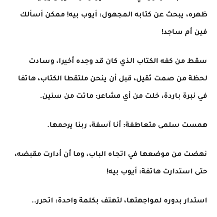
ظهره، يبحث عن كتابه المجهول: أيوب بيه! ممكن أسألك
فين أم ساجد!
سقط من كفه الكتاب الذي كان قد وجده أخيرا، وسادت
لحظة من صمت ثقيل، قبل أن ينحن ملتقطا الكتاب، هاتفا
في نبرة باردة، خلت من أي مشاعر: ماتت من سنين.
همست سلمى متعاطفة: أنا آسفة، ربنا يرحمها.
نهضت من موضعها في اتجاه الباب، وما أن أدارت مقبضه،
حتى استدارت هاتفة: أيوب بيه!
استدار بدوره لمواجهتها، لتهتف بكلمة واحدة: اتحرر..