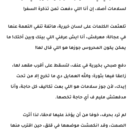
لسلامات أصلا، إن أنا اللي دفعت تمن تذكرة السفر!
تلعثمت الكلمات على لسان خيرية، هاتفة تنفي التهمة عنها
في عجالة: معرفش، أنا ايش عرفني اللي بينك وبين أختك! ما
يمكن يكون المحروس جوزها هو اللي قال لها!
دفع صبحي بخيرية في عنف، لتسقط على أقرب مقعد لها،
زاعقا فيها بثورة: والله العمايل دي ما تخرج إلا من تحت
إيدك، لأن جوز سلامات هو اللي بعت تكاليف كل حاجة، وأنا
مدفعتش مليم ف أي حاجة تخصها.
لم ترد بحرف، خوفا من أن يؤخذ عليها لاحقا، لذا أثرت
الصمت، وقد انكمشت موضعها في قلق، حين اقترب منها