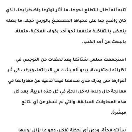
تنبه أنه أطال التطلع نحوها، ما أثار توترها واضطرابها، الذي
كان واضح جدا على محياها المصطبغ بالوردي خجلا، ما جعله
ينهض بانتفاضة مندفعا نحو أحد رفوف المكتبة، متعللا
بالبحث عن أحد الكتب.
استجمعت سلمى شتاتها بعد لحظات من التوجس في
نظراته المتفرسة، يبدو أنه يشك في قدراتها، ويرغب في ثبر
أغوارها حتى يدرك مدى صدقها فيما تدعيه عن مهاراتها في
معالجة حال ولده! له كل الحق في كل هذه الريبة، بعد كل
هذه المحاولات السابقة، والتي لم تسفر عن أي نتائج
مبشرة.
سألته فجأة، ودون أي لحظة تفكير، وهو ما يزال يوليها