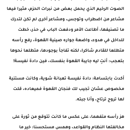
الصوت الرخيم الذي يحمل بعض من نبرات الحزم، مثيرا فيها
مشاعر من اضطراب وتوجس، ومشاعر آخرى لم تكن لتدرك
ما تصنيفها، أطاعت الأمر ودفعت الباب في حذر، خطت
للداخل في هدوء، واضعة جواره صينية القهوة، رفع رأسه
متطلعا للقادم شاكرا، لكنه تفاجأ بوجودها، متطلعا نحوها
بتعجب: أنتِ ليه جايبة القهوة بنفسك، فين دادة نفيسة!
أكدت بابتسامة: دادة نفيسة تعبانة شوية، وكانت مستنية
مخصوص عشان تجيب لك فنجان القهوة فميعاده، قلت
لها تروح ترتاح، وأنا جبته.
هز رأسه متفهما، على عكس ما كانت تتوقع من ثورة على
مخالفتها النظام والقواعد، وهمس مستحسنا: خير ما