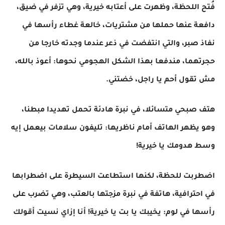
فُتح اللحظة، وظهرت على أعتابه خيرية، وهي تزفر في ضيق،
دافعة عنها حملها من مشتريات، خالعة غطاء رأسها في
نفاذ صبر، والتي انتفضت في ذعر عندما وجدته خارجا من
حجرتهما، مندفعا بهذا الشكل الهجومي نحوها: أعوذ بالله،
مش تقول أحم يا راجل، خضتني.
هتف صبحي متسائلا، في نبرة هادئة تحمل تهديدا مبطنا،
وهو يظهر الهاتف أمام ناظريها: تليفون سلامات بيعمل إيه
وسط هدومك يا خيرية!
اضطربت للحظة، لكنها استطاعت السيطرة على اضطرابها
في احترافية، هاتفة في نبرة مزجتها بالعتب، وهي تضرب على
رأسها في لوم: يخيبك يا بت يا خيرية! أنا إزاي نسيت أقولك