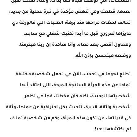
الضحكات، التي توقفت فجأة كما بدأت، وساد صمت ثقيل
بعدها، قطعته وهي تنهض مؤكدة في نبرة عملية من جديد،
تخالف لحظات مزاحها منذ برهة: الطلبات اللي فالورقة دي
عايزاها ضروري قبل ما أبدا تكنيك شغلي مع ساجد،
وهحاول أقصى جهد معاه، وأنا متأكدة إن ربنا هيكرمنا،
ووضعه هيتحسن بإذن الله.
تطلع نحوها في تعجب، الآن هي تحمل شخصية مختلفة
تماما عن هذه المرأة الساذجة المرحة، التي اعتقد أنها
شخصيتها الوحيدة، لكنه كان مخطئا، فها هي تظهر
شخصية واثقة، قديرة، تتحدث بكل احترافية عن عملها، وثقة
في قدراتها، من تكون هذه المرأة، وكم من شخصية تملك،
لم يكتشفها بعد!