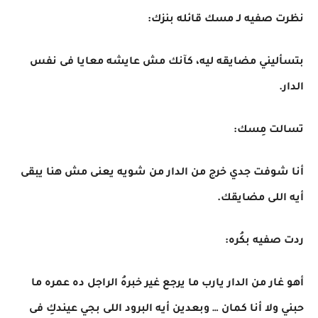
نظرت صفيه لـ مسك قائله بنزك:
بتسأليني مضايقه ليه، كآنك مش عايشه معايا فى نفس
الدار.
تسالت مِسك:
أنا شوفت جدي خرج من الدار من شويه يعنى مش هنا يبقى
أيه اللى مضايقك.
ردت صفيه بكُره:
أهو غار من الدار يارب ما يرجع غير خبرهُ الراجل ده عمره ما
حبني ولا أنا كمان … وبعدين أيه البرود اللى بجي عيندكِ فى