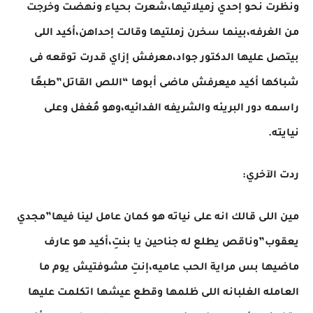
ونظرت نحو إحدي زميلاتيها،شعرت بحياء ونهضت وخرجت
من الغرفه،بينما سخرن زملتيها وقالت إحداهن،أكيد اللى
بيتصل عليها الدكتور جواد،معرفش إزاي قدرت توقعه فى
شباكها أكيد ميعرفش ماضى أبوها “اللص القاتل”طبعًا
راسمه دور البريئه والشريفه الفدائيه،وهو مُغفل وعلى
نيايته.
ردت الآخري:
مين اللى قالك انه على نياته هو كمان عامل لينا فيها”مجدي
يعقوب”وناقص يطلع له جناحين يا بنتِ،أكيد هو عارف
ماضيها بس مراية الحب عاميه،إنتِ مشوفتيش يوم ما
العامله الغلبانه اللى ظلمها وقطع عيشها اتكلمت عليها