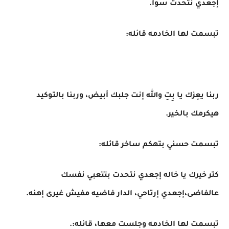
إجعدي نتحدت سوا.
تبسمت لها الخادمه قائله:
ربنا يعِزك يا بِتِ والله إنت جلبك أبيض، وربنا بالتوكيد
هيكرمك بالخير.
تبسمت حسني بتهكم ساخر قائله:
كتر خيرك يا خاله إجعدي نتحدت بتتعبي نفسك
عالفاضى،إجعدي إرتاحي، الدار فاضيه مفيش غيرى إهنه.
تبسمت لها الخادمه وجلست معها، قائله:.