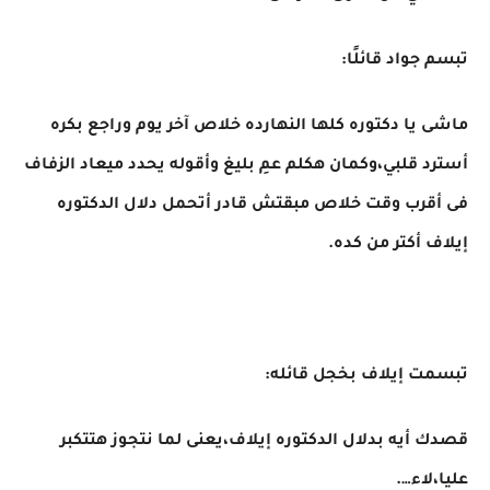
تبسم جواد قائلًا:
ماشى يا دكتوره كلها النهارده خلاص آخر يوم وراجع بكره
أسترد قلبي،وكمان هكلم عمِ بليغ وأقوله يحدد ميعاد الزفاف
فى أقرب وقت خلاص مبقتش قادر أتحمل دلال الدكتوره
إيلاف أكتر من كده.
تبسمت إيلاف بخجل قائله:
قصدك أيه بدلال الدكتوره إيلاف،يعنى لما نتجوز هتتكبر
عليا،لاء….