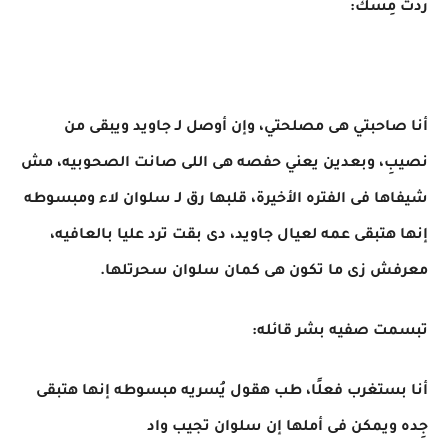
ردت مِسك:
أنا صاحبتي هى مصلحتي، وإن أوصل لـ جاويد ويبقى من
نصيبِ، وبعدين يعني حفصه هى اللى صانت الصحوبيه، مش
شيفاها فى الفتره الأخيرة، قلبها رق لـ سلوان لاء ومبسوطه
إنها هتبقى عمه لعيال جاويد، دى بقت ترد عليا بالعافيه،
معرفش زى ما تكون هى كمان سلوان سحرتلها.
تبسمت صفيه بشر قائله:
أنا بستغرب فعلًا، طب هقول يُسريه مبسوطه إنها هتبقى
جِده ويمكن فى أملها إن سلوان تجيب واد