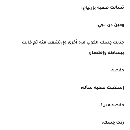
تسألت صفيه بإرتياح:
ومين دى بجي.
جذبت مِسك الكوب مره أخرى وإرتشفت منه ثم قالت
ببساطه وإختصار:
حفصه.
إستغبت صفيه سأله:
حفصه مين؟.
ردت مِسك: