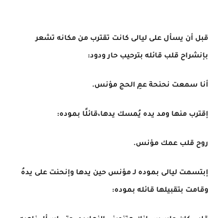
قبل أن يسأل على ليالى كانت تقترب من مكانه تشعر
بإنشراح قلب قائله بترحيب حار ودود:
أنا سمعت نحنحة عمِ الحج مؤنس.
إقترب منها ومد يده يُمسك يدها،قائلًا بموده:
روح قلب عمك مؤنس.
إبتسمت ليالى بموده لـ مؤنس حين يدها وإنحنت على يدهُ
وقامت بتقبيلها قائله بموده: