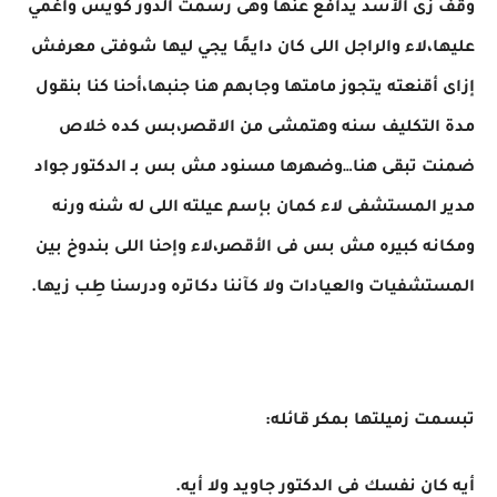
وقف زى الأسد يدافع عنها وهى رسمت الدور كويس وأغمي
عليها،لاء والراجل اللى كان دايمًا يجي ليها شوفتى معرفش
إزاى أقنعته يتجوز مامتها وجابهم هنا جنبها،أحنا كنا بنقول
مدة التكليف سنه وهتمشى من الاقصر،بس كده خلاص
ضمنت تبقى هنا…وضهرها مسنود مش بس بـ الدكتور جواد
مدير المستشفى لاء كمان بإسم عيلته اللى له شنه ورنه
ومكانه كبيره مش بس فى الأقصر،لاء وإحنا اللى بندوخ بين
المستشفيات والعيادات ولا كآننا دكاتره ودرسنا طِب زيها.
تبسمت زميلتها بمكر قائله:
أيه كان نفسك فى الدكتور جاويد ولا أيه.