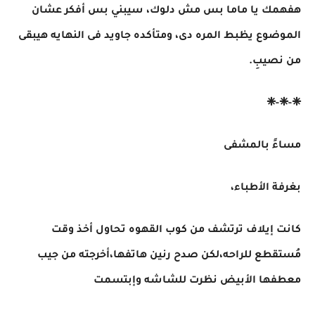
هفهمك يا ماما بس مش دلوك، سيبني بس أفكر عشان
الموضوع يظبط المره دى، ومتأكده جاويد فى النهايه هيبقى
من نصيبِ.
❈-❈-❈
مساءً بالمشفى
بغرفة الأطباء،
كانت إيلاف ترتشف من كوب القهوه تحاول أخذ وقت
مُستقطع للراحه،لكن صدح رنين هاتفها،أخرجته من جيب
معطفها الأبيض نظرت للشاشه وإبتسمت