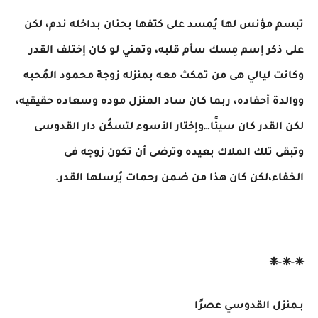
تبسم مؤنس لها يُمسد على كتفها بحنان بداخله ندم، لكن
على ذكر إسم مِسك سأم قلبه، وتمني لو كان إختلف القدر
وكانت ليالي هى من تمكث معه بمنزله زوجة محمود المُحبه
ووالدة أحفاده، ربما كان ساد المنزل موده وسعاده حقيقيه،
لكن القدر كان سيئًا…وإختار الأسوء لتسكُن دار القدوسى
وتبقى تلك الملاك بعيده وترضى أن تكون زوجه فى
الخفاء،لكن كان هذا من ضمن رحمات يُرسلها القدر.
❈-❈-❈
بـمنزل القدوسي عصرًا