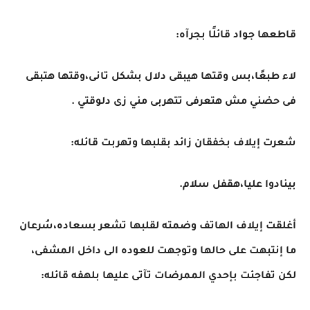
قاطعها جواد قائلًا بجرآه:
لاء طبعًا،بس وقتها هيبقى دلال بشكل تانى،وقتها هتبقى
فى حضني مش هتعرفى تتهربى مني زى دلوقتي .
شعرت إيلاف بخفقان زائد بقلبها وتهربت قائله:
بينادوا عليا،هقفل سلام.
أغلقت إيلاف الهاتف وضمته لقلبها تشعر بسعاده،سُرعان
ما إنتبهت على حالها وتوجهت للعوده الى داخل المشفى،
لكن تفاجئت بإحدي الممرضات تآتى عليها بلهفه قائله: