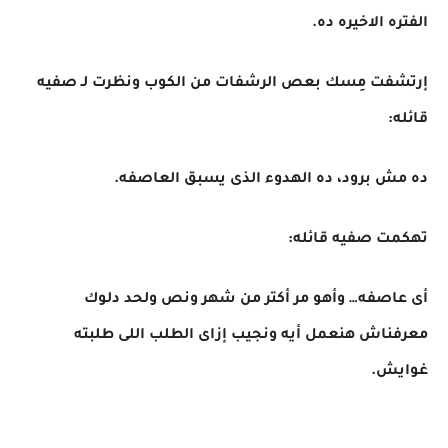
الفتره الاخيره ده.
إرتشفت مِسك بعص الرشفات من الكوب ونظرت لـ صفيه
قائله:
ده مش برود، ده الهدوء الذى يسبق العاصفه.
تهكمت صفيه قائله:
أى عاصفه… وأهو مر أكتر من شهر ونص ولحد دلوك
معرفناش هنعمل أيه ونجيب إزاى الطلب اللى طلبته
غوايش.