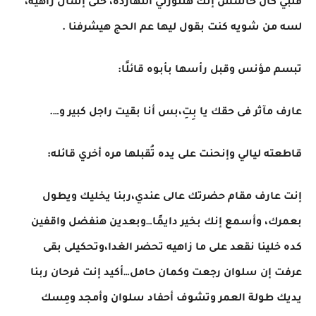
قلبي كان حاسس إنك هتنورني النهارده، حتى إسأل زاهيه،
لسه من شويه كنت بقول ليها عم الحج هيشرفنا .
تبسم مؤنس وقبل رأسها بأبوه قائلًا:
عارف مآثر فى حقك يا بِتِ،بس أنا بقيت راجل كبير و….
قاطعته ليالي وإنحنت على يده تُقبلها مره أخري قائله:
إنت عارف مقام حضرتك عالى عندي،ربنا يخليك ويطول
بعمرك، وأسمع إنك بخير دايمًا…وبعدين هنفضل واقفين
كده خلينا نقعد على ما زاهيه تحضر الغدا،وتحكيلى بقى
عرفت إن سلوان رجعت وكمان حامل…أكيد إنت فرحان ربنا
يديك طولة العمر وتشوف أحفاد سلوان وأمجد ومِسك