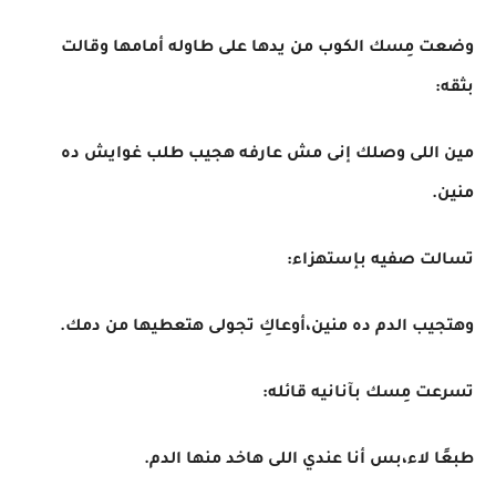
وضعت مِسك الكوب من يدها على طاوله أمامها وقالت
بثقه:
مين اللى وصلك إنى مش عارفه هجيب طلب غوايش ده
منين.
تسالت صفيه بإستهزاء:
وهتجيب الدم ده منين،أوعاكِ تجولى هتعطيها من دمك.
تسرعت مِسك بآنانيه قائله:
طبعًا لاء،بس أنا عندي اللى هاخد منها الدم.