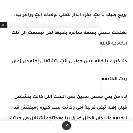
يريح جلبك يا بِتِ، بكره الدار تتملى بولادك إنتِ وزاهر بيه.
تهكمت حسني بغصه ساخره بقلبها لكن تبسمت الى تلك
الخادمه قائله:
كتر خيرك يا خاله، بس جوليلى أنتِ بتشتغلى إهنه من زمان.
ردت الخادمه:
لاه من يجي خمس سنين بس الست اللى كانت بتشتغل
قبلى إهنه تبقى قريبة أمى وكانت ست كبيره ومبقتش قد
الخدمه وانا كان الحال ضيق بيا ومحتاجه أشتغل هى حدتت
×
زاهر بيه عني وهو قلبه طيب قالها أجى أشتغل إهنه بالنهار