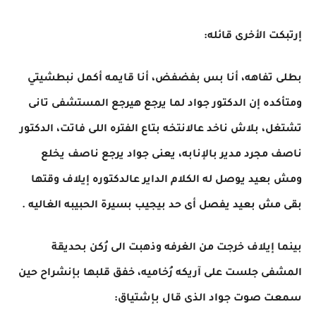
إرتبكت الأخرى قائله:
بطلى تفاهه، أنا بس بفضفض، أنا قايمه أكمل نبطشيتي
ومتأكده إن الدكتور جواد لما يرجع هيرجع المستشفى تانى
تشتغل، بلاش ناخد عالانتخه بتاع الفتره اللى فاتت، الدكتور
ناصف مجرد مدير بالإنابه، يعنى جواد يرجع ناصف يخلع
ومش بعيد يوصل له الكلام الداير عالدكتوره إيلاف وقتها
بقى مش بعيد يفصل أى حد بيجيب بسيرة الحبيبه الغاليه .
بينما إيلاف خرجت من الغرفه وذهبت الى رُكن بحديقة
المشفى جلست على آريكه رُخاميه، خفق قلبها بإنشراح حين
سمعت صوت جواد الذى قال بإشتياق: