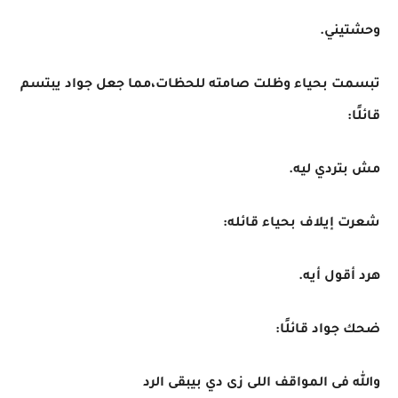
وحشتيني.
تبسمت بحياء وظلت صامته للحظات،مما جعل جواد يبتسم
قائلًا:
مش بتردي ليه.
شعرت إيلاف بحياء قائله:
هرد أقول أيه.
ضحك جواد قائلًا:
والله فى المواقف اللى زى دي بيبقى الرد