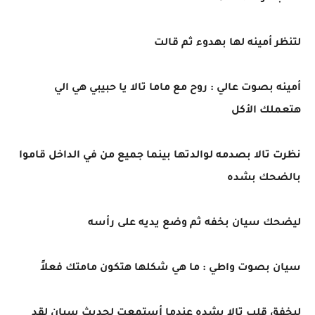
لتنظر أمينه لها بهدوء ثم قالت
أمينه بصوت عالي : روح مع ماما تالا يا حبيبي هي الي
هتعملك الأكل
نظرت تالا بصدمه لوالدتها بينما جميع من في الداخل قاموا
بالضحك بشده
ليضحك سيان بخفه ثم وضع يديه على رأسه
سيان بصوت واطي : ما هي شكلها هتكون مامتك فعلاً
ليخفق قلب تالا بشده عندما أستمعت لحديث سيان لقد