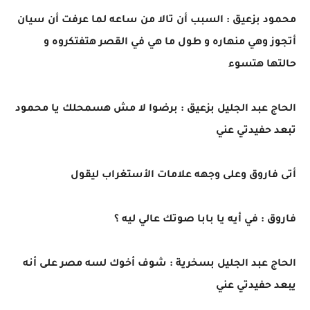
محمود بزعيق : السبب أن تالا من ساعه لما عرفت أن سيان
أتجوز وهي منهاره و طول ما هي في القصر هتفتكروه و
حالتها هتسوء
الحاج عبد الجليل بزعيق : برضوا لا مش هسمحلك يا محمود
تبعد حفيدتي عني
أتى فاروق وعلى وجهه علامات الأستغراب ليقول
فاروق : في أيه يا بابا صوتك عالي ليه ؟
الحاج عبد الجليل بسخرية : شوف أخوك لسه مصر على أنه
يبعد حفيدتي عني