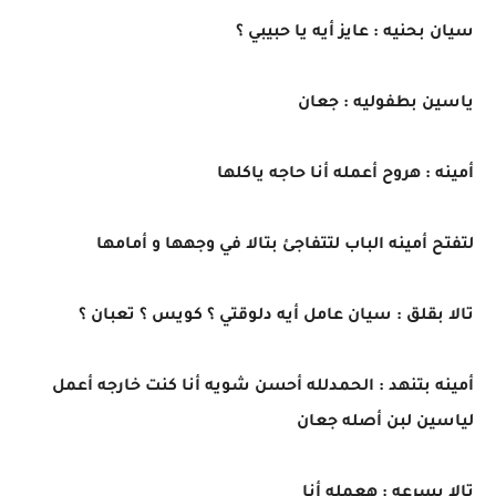
سيان بحنيه : عايز أيه يا حبيبي ؟
ياسين بطفوليه : جعان
أمينه : هروح أعمله أنا حاجه ياكلها
لتفتح أمينه الباب لتتفاجئ بتالا في وجهها و أمامها
تالا بقلق : سيان عامل أيه دلوقتي ؟ كويس ؟ تعبان ؟
أمينه بتنهد : الحمدلله أحسن شويه أنا كنت خارجه أعمل
لياسين لبن أصله جعان
تالا بسرعه : هعمله أنا