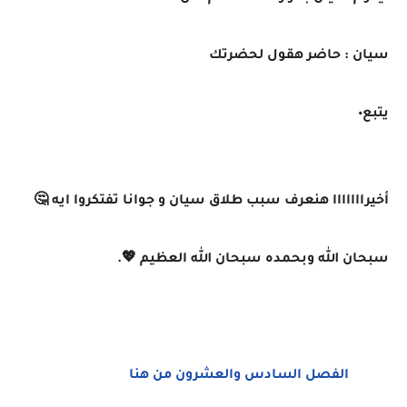
سيان : حاضر هقول لحضرتك
يتبع٠
أخيرااااااا هنعرف سبب طلاق سيان و جوانا تفتكروا ايه 🤔
سبحان الله وبحمده سبحان الله العظيم 💖.
الفصل السادس والعشرون من هنا