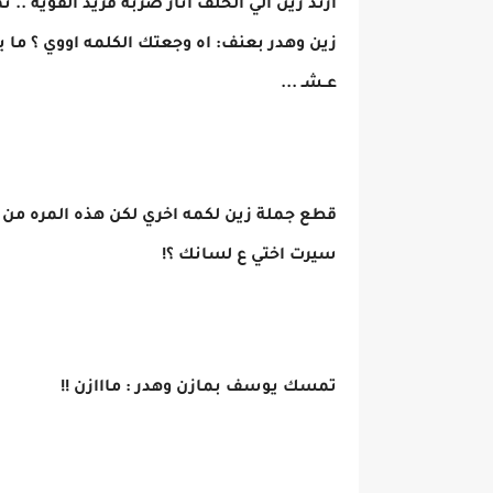
ارتد زين الي الخلف اثار ضربة فريد القويه ..
زين وهدر بعنف: اه وجعتك الكلمه اووي ؟ ما ي
عــشـ ...
قطع جملة زين لكمه اخري لكن هذه المره من 
سيرت اختي ع لسانك ؟!
تمسك يوسف بمازن وهدر : مااازن !!