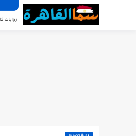
روايات كا
رواية حصريه