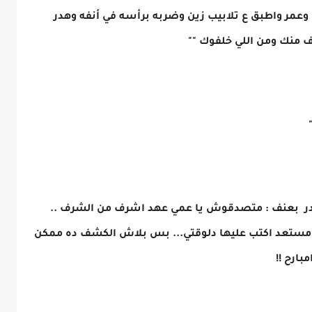
مر واطبق ع تلابيب زين وضربه برأسه في أنفه وهدر
رف منك ومن اللي خلفوك ""
وهدر بعنف : متصدقوش يا عمي عهد اشرف من الشرف ..
 ومستعد اكتب عليها دلوقتي... بس بلاش الكشف ده ممكن
بارح !!