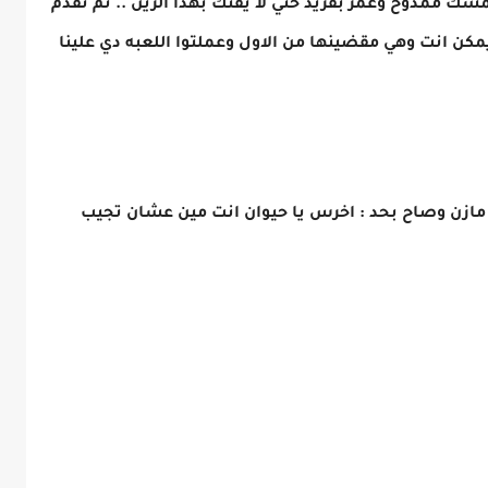
 تمسك ممدوح وعمر بفريد حتي لا يفتك بهذا الزين .. ثم تقدم
مكن انت وهي مقضينها من الاول وعملتوا اللعبه دي علينا
مازن وصاح بحد : اخرس يا حيوان انت مين عشان تجيب