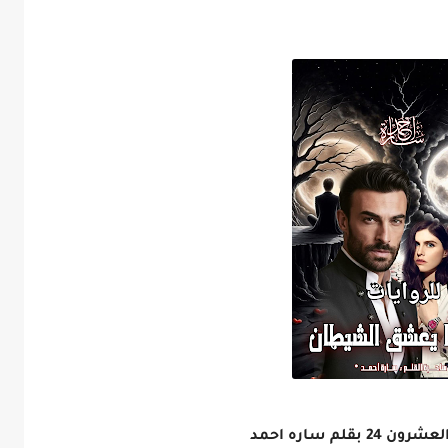
م ساره احمد