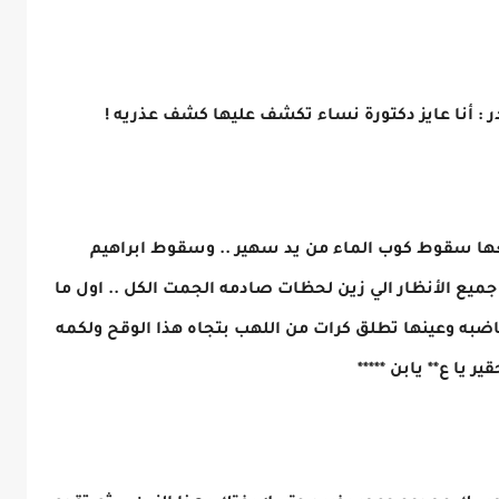
ر : أنا عايز دكتورة نساء تكشف عليها كشف عذريه !
ا سقوط كوب الماء من يد سهير .. وسقوط ابراهيم
جميع الأنظار الي زين لحظات صادمه الجمت الكل .. اول ما
اضبه وعينها تطلق كرات من اللهب بتجاه هذا الوقح ولكمه
يا ع** يابن *****