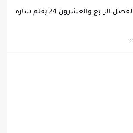
رواية عندما يعشق الشيطان الفصل الرابع والعشرون 24 بقلم ساره