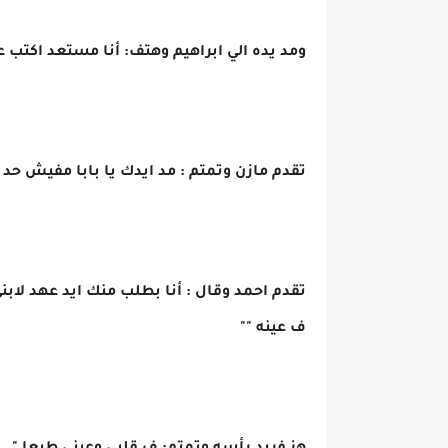
ومد يده الي ابراهيم وهتف: أنا مستعد اكتب عل
تقدم مازن وتمتم : مد ايدك يا بابا مفيش حد
تقدم احمد وقال : أنا بطلب منك ايد عهد لابن
ف عينه ""