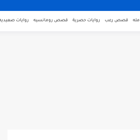
مله
قصص رعب
روايات حصرية
قصص رومانسيه
روايات صعيديه