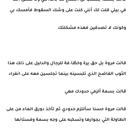
قالت بسمة بغضب لن أسمح لك بأها.نتي ولا تنسى أنك
في بيتي قلت لك أنني كنت على وشك السقوط فأمسك بي
وكونك لا تصدقين فهذه مشكلتك
قالت مروة بل حق.يرة وخطّا.فة للرجال والدليل على ذلك هذا
الثوب الفاضح الذي تلبسينه بينما تجلسين معه على انفراد
قالت بسمة ألزمي حدودك معي
قالت مروة حسنا سألتزم حدودي ثم تأخذ دورق الماء من على
الطاولة التي بجوارها وتسكبه على وجه بسمة وفستانها