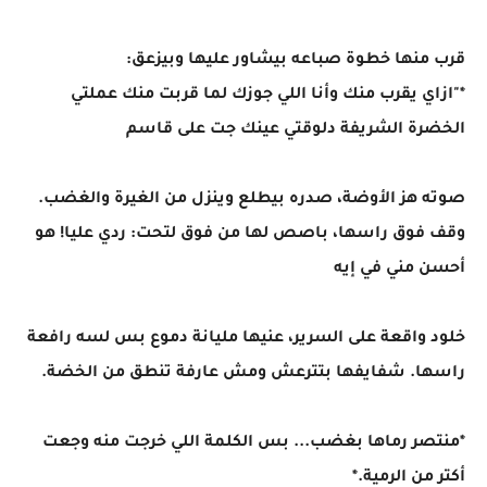
قرب منها خطوة صباعه بيشاور عليها وبيزعق:
*"ازاي يقرب منك وأنا اللي جوزك لما قربت منك عملتي
الخضرة الشريفة دلوقتي عينك جت على قاسم
صوته هز الأوضة، صدره بيطلع وينزل من الغيرة والغضب.
وقف فوق راسها، باصص لها من فوق لتحت: ردي عليا! هو
أحسن مني في إيه
خلود واقعة على السرير، عنيها مليانة دموع بس لسه رافعة
راسها. شفايفها بتترعش ومش عارفة تنطق من الخضة.
*منتصر رماها بغضب... بس الكلمة اللي خرجت منه وجعت
أكتر من الرمية.*