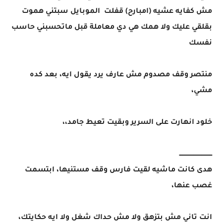
مش كفايه عشيه (امبارح) قفلت الموبايل سبتني هموت
بقلقي عليك ولا همك هي دي معاملة قبل ماتحسبني حاسب
نفسك
منتصر وقف مصدوم مش عارف يرد يقول ايه، بعد كده
مشي،
خلود انهارت على السرير وبقيت تعيط جامد،،
ـــــــــــــــــــــــــــــــــ
هدى كانت ماشيه لقيت فارس وقف مستنيها، ابتسمت
غصب عنها،
انت تاني مش بتزهق ولا مش حداك شغل ولا ايه حكايتك،