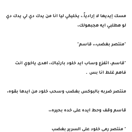
مسك إيديها لا إرادياً.، يخليكي ليا انا من يدك دي لي يدك دي
لو هطلبي ايه هجبهولك،
"منتصر بغضب،، قاسم"
"قاسم، اتفزع وساب ايد خلود بارتباك، اهدى ياخوي انت
فاهم غلط انا بس ـ
منتصر ضربه بالبوكس بغضب وسحب خلود من ايدها بقوه،
قاسم وقف وحط ايده على خده بحيره،،
" منتصر رمى خلود على السرير بغضب