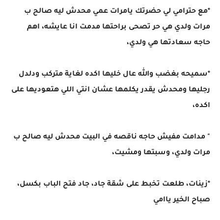
*مع حترامي لي حضرتك يامرات عمي محدش ليه صالح ب
مرات ولدي هي حر تصحى براحتها مدمت انا عايشه، اهم
حاجه سعادتها هي ولدي،
*سميحه بغضب والله عال خليها اكده لغاية متركب ودلدل
رجليها ومحدش يقدر يكلمها عشان انتي اللي هتعوديها على
اكده،
" مدامت مفيش حاجه ناقصه في البيت محدش ليه صالح ب
مرات ولدي، وسبتها ومشيت،
*زينات، طلعت تخبط على شقة جاد، جاد فتح الباب بكسل،
صباح الخير ياامي