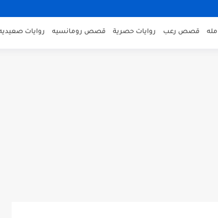
مله
قصص رعب
روايات حصرية
قصص رومانسيه
روايات صعيديه