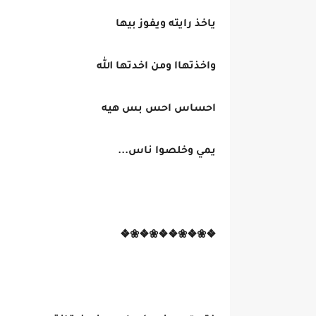
ياخذ رايته ويفوز بيها
واخذتهاا ومن اخدتها الله
احساس احس بس هيه
يمي وخلصوا ناس...
❖❀❖❀❖❖❀❖❀❖