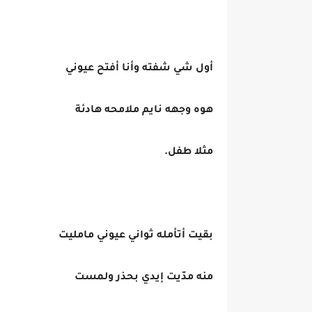
أول شي شفته وأنا أفتح عيوني
هوه وجهه نايم ملامحه هادئة
مثلا طفل.
بقيت أتأمله ثواني عيوني مامليت
منه مدّيت إيدي بحذر ولمست