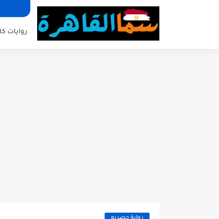
روايات كا
رواية حصريه