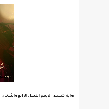
رواية شمس الايهم الفصل الرابع والثلاثون 34 بقلم شهد الدليمي