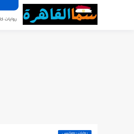
روايات كا
روايات رومانسي