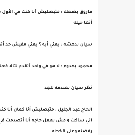
فاروق بضحك : متبصليش أنا كنت في الأول فاك
أنها حيله
سيان بدهشه : يعني أيه ؟ يعني مفيش حد أتقد
محمود بهدوء : لا هو في واحد أتقدم لتالا ف
نظر سيان بصدمه للجد
الحاج عبد الجليل : متبصليش أنا كمان أنا ك
اني ساكت و مش بعمل حاجه أنا أتصدمت في ال
رفضته وعلى الخطه