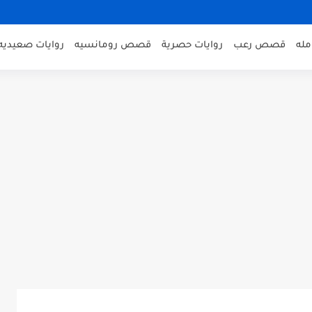
مله
قصص رعب
روايات حصرية
قصص رومانسيه
روايات صعيديه