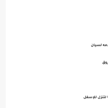
دمه لسيان
روق
 لتنزل للإسفل