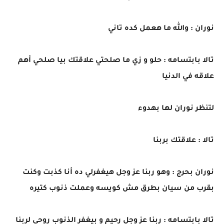
نوران : والله ما هعمل كده تاني
تالا بابتسامه : حلو و زي ما صلحتي علاقتك بيا صلحي أهم
علاقه في الدنيا
لتنظر نوران لها بهدوء
تالا : علاقتك بربنا
نوران بحرج : وهو ربنا عز وجل هيغفرلي ده أنا كذبت وكنت
بقرب من سيان بطرق مش كويسه وعملت ذنوب كتيره
تالا بابتسامه : ربنا عز وجل رحيم و بيغفر الذنوب روحي لربنا