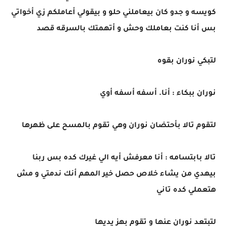
كويسه و جدو كان بيعاملني حلو و بيقولي أعاملكم زي أخواتي
بس أنا كنت بعاملك وحش و أتهمتك بالسرقه قصد
لتبكي نوران بقوه
نوران ببكاء : أنا. أسفه أسفه أوي
لتقوم تالا بأحتضان نوران وهي تقوم بالمسح على ظهرها
تالا بابتسامه : أنا معرفش أيه الي غيرك كده بس ربنا
بيهدي من يشاء خلاص حصل خير المهم أنك ندمتي و مش
هتعملي كده تاني
لتبتعد نوران عنها و تقوم بهز يديها