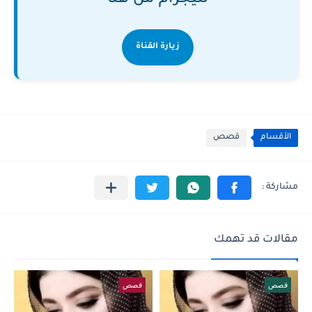
تليجرام من هنا
زيارة القناة
الأقسام
قصص
مقالات قد تهمك
قصص
قصص