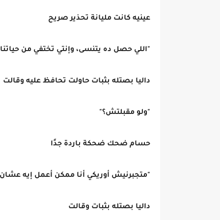
عينيه كانت مليانة تحذير صريح
"اللي حصل ده يتنسى، وإنتي تختفي من حياتنا 
داليا بصتله بثبات حاولت تحافظ عليه وقالت
"ولو مقبلتش؟"
حسام ضحك ضحكة باردة جدًا
"متجبرنيش أوريكي أنا ممكن أعمل إيه عشان 
داليا بصتله بثبات وقالت