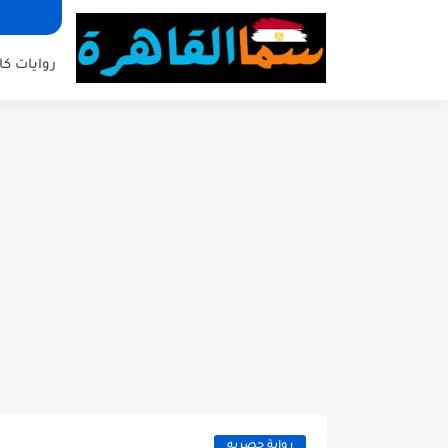
روايات كا
رواية حصريه