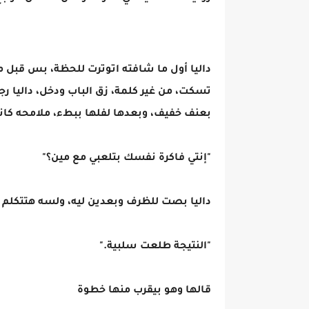
داليا أول ما شافته اتوترت للحظة، بس قبل 
تسكت، من غير كلمة، زق الباب ودخل، داليا رجع
بعنف خفيف، وبعدها لفلها ببطء، ملامحه كانت
"إنتي فاكرة نفسك بتلعبي مع مين؟"
داليا بصت للظرف وبعدين ليه، ولسه هتتكلم
"النتيجة طلعت سلبية."
قالها وهو بيقرب منها خطوة