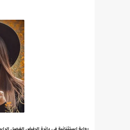
رواية استثنائية في دائرة الرفض الفصل الرابع والعشرون 24 ج 2 بق