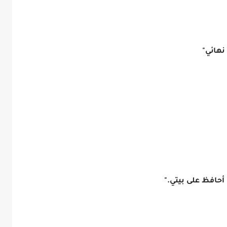
نهائي"
أحافظ على بيتي."