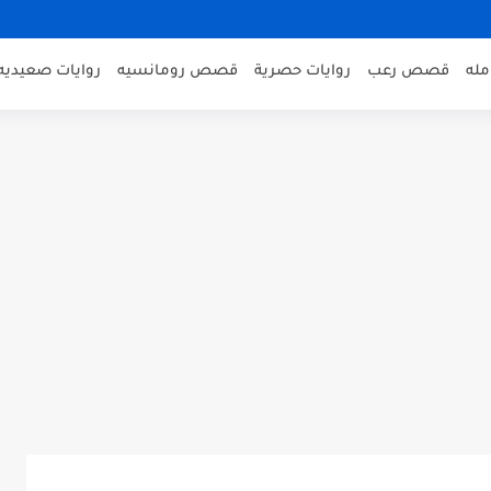
مله
قصص رعب
روايات حصرية
قصص رومانسيه
روايات صعيديه