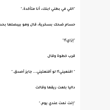
"اللي في بطني ابنك، أنا متأكدة."
حسام ضحك بسخرية، قال وهو بيبصلها بحد
"إزاي؟!"
قرب خطوة وقال
" اقنعيني؟! لو أقنعتيني... جايز أصدق."
داليا بلعت ريقها وقالت
"إنت نمت عندي يوم."