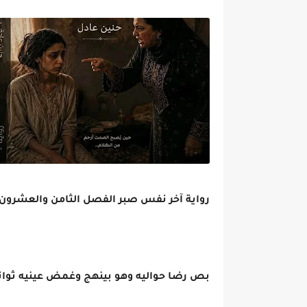
رواية آخر نفس صبر الفصل الثامن والعشرون 28 بقلم حنين عاد
بص رضا حواليه وهو بينهج وغمض عينيه ثو