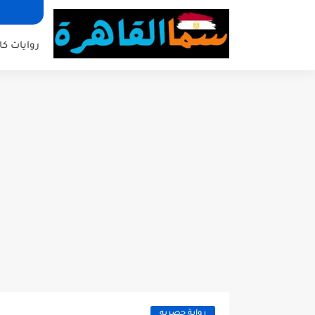
روايات كا
رواية حصريه