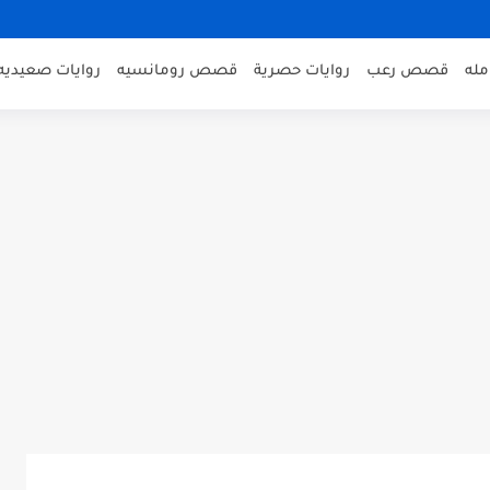
مله
قصص رعب
روايات حصرية
قصص رومانسيه
روايات صعيديه