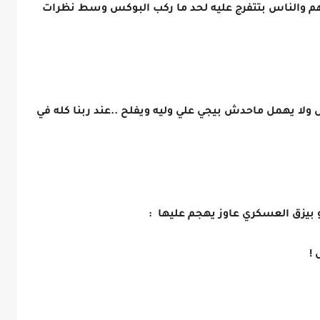
م والناس بتتفرج عليه لحد ما ركب البوكس وسط نظرات
ولا يهمل ماحدش بيجي علي وليه ويفلح ..عند ربنا كله في
زق العسكري عاوز يهجم عليها :
!