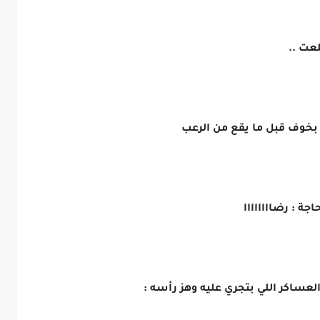
عت ..
بخوف قبل ما يقع من الرعب
ة : رضاااااااا
عساكر اللي بتجري عليه وهز رأسه :