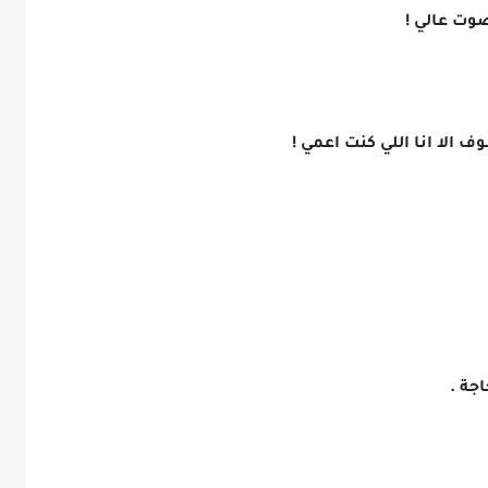
وت عالي !
 الا انا اللي كنت اعمي !
جة .