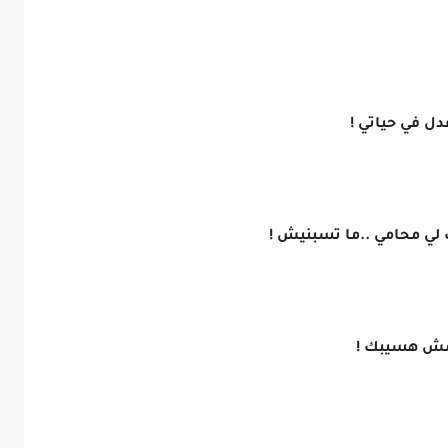
ل في حياتي !
 لي محامي ..ما تسبنيش !
 مش هسيبك !