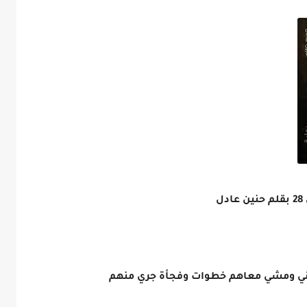
ل
اني ومشي معاهم خطوات وفجأة جري منهم