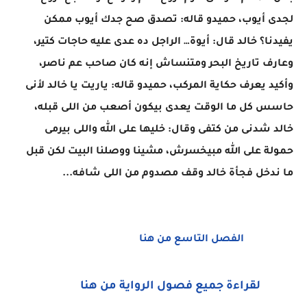
لجدى أيوب، حميدو قاله: تصدق صح جدك أيوب ممكن
يفيدنا؟ خالد قال: أيوة… الراجل ده عدى عليه حاجات كتير،
وعارف تاريخ البحر ومتنساش إنه كان صاحب عم ناصر،
وأكيد يعرف حكاية المركب، حميدو قاله: ياريت يا خالد لأنى
حاسس كل ما الوقت يعدى بيكون أصعب من اللى قبله،
خالد شدنى من كتفى وقال: خليها على الله واللى بيرمى
حمولة على الله مبيخسرش، مشينا ووصلنا البيت لكن قبل
ما ندخل فجأة خالد وقف مصدوم من اللى شافه...
الفصل التاسع من هنا
لقراءة جميع فصول الرواية من هنا