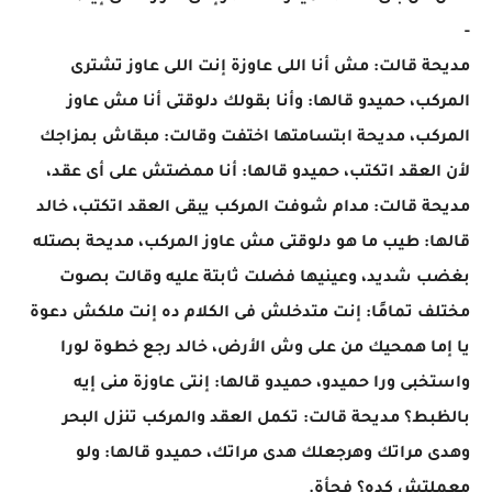
-
مديحة قالت: مش أنا اللى عاوزة إنت اللى عاوز تشترى
المركب، حميدو قالها: وأنا بقولك دلوقتى أنا مش عاوز
المركب، مديحة ابتسامتها اختفت وقالت: مبقاش بمزاجك
لأن العقد اتكتب، حميدو قالها: أنا ممضتش على أى عقد،
مديحة قالت: مدام شوفت المركب يبقى العقد اتكتب، خالد
قالها: طيب ما هو دلوقتى مش عاوز المركب، مديحة بصتله
بغضب شديد، وعينيها فضلت ثابتة عليه وقالت بصوت
مختلف تمامًا: إنت متدخلش فى الكلام ده إنت ملكش دعوة
يا إما همحيك من على وش الأرض، خالد رجع خطوة لورا
واستخبى ورا حميدو، حميدو قالها: إنتى عاوزة منى إيه
بالظبط؟ مديحة قالت: تكمل العقد والمركب تنزل البحر
وهدى مراتك وهرجعلك هدى مراتك، حميدو قالها: ولو
معملتش كده؟ فجأة.