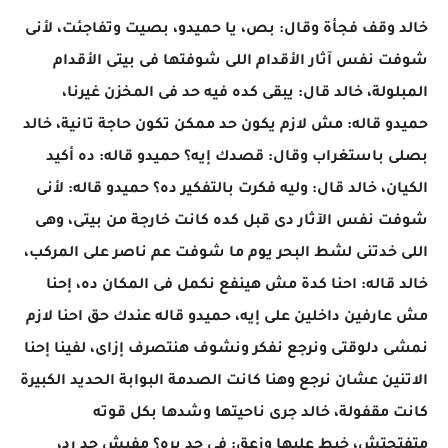
خالد وقف فجأة وقال: بص، يا حميدو، بصيت وتفاجئت، لأنى
شوفت نفس آثار الأقدام اللى شوفتها فى بيتى الأقدام
المبلولة، خالد قال: يبقى كده فيه حد فى المخزن غيرنا،
حميدو قاله: مش لازم يكون حد ممكن تكون حاجة تانية، خالد
بصلى باستغراب وقال: قصدك إيه؟ حميدو قاله: ده أكيد
الكيان، خالد قال: وليه فكرت بالتفكير ده؟ حميدو قاله: لأنى
شوفت نفس الآثار دى قبل كده كانت خارجة من بيتى، وهى
اللى خدتنى لشط البحر يوم ما شوفت عم ناصر على المركب،
خالد قاله: احنا كدة مش هينفع نكمل فى المكان ده، إحنا
مش عارفين داخلين على إيه، حميدو قاله عندك حق احنا لازم
نمشى دلوقتى ونرجع نفكر ونشوف هنتصرف إزاى، لفينا إحنا
الاتنين عشان نرجع وهنا كانت الصدمة البوابة الحديد الكبيرة
كانت مقفولة، خالد جرى ناحيتها وشدها بكل قوته
متفتحتش، خبط عليها وزعق: فى حد بره؟ مفيش حد رد،