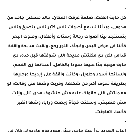
-
كل حاجة اطفت، ضلمة غرقت المكان، خالد مسكنى جامد من
هدومى، وبدأنا نسمع أصوات ناس كتير ناس بتصرخ وناس
بتستنجد بينا أصوات رجالة وستات وأطفال، وصوت البحر
كأننا فى عرض البحر، وفجأة، النور رجع، ولقيت مديحة واقفة
قدامى لكن دى مكنتش مديحة اللى شوفتها قبل كده، دى
حاجة مرعبة جدًا عنيها سودا بالكامل، أسنانها زى الفحم،
ولسانها أسود وطويل، وكانت واقفة على إيديها ورجليها
بطريقة تخوف أكتر من شكلها، وقربت وشها منى وقالت: لو
معملتش اللى هقولك عليه مش هتشوف هدى تانى وإنت
مش هتعيش، وسكتت فجأة وبصت ورايا، وشها اتغير
كأنها، اتفاجئت.
-
الباب الحديد بدأ يهتز جامد، مش مجرد هزة عادية لا، كان فى