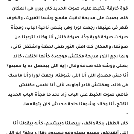
قوة خارقة بتخبط عليه، صوت الحديد كان بيرن فى المكان
كله، بصيت على مديحة لاقيت ملامح وشها اتغيرت، والخوف
ظهر فى عينيها، رجعت لورا وهى بتبص ناحية الباب، وفجأة
صرخت صرخة قوية جدًا، صرخة خلتنى أنا وخالد اترعبنا من
صوتها، والمكان كله اهتز، النور طفى لحظة واشتغل تانى،
ولما رجع النور مديحة مكنتش موجودة كأنها اختفت، خالد
بصلى ووشه كله صدمة وقال: إيه اللى بيحصل ده يا حميدو؟
أنا مش مصدق اللى أنا اللى شوفته، رجعت لورا وأنا ماسك
فى خالد، ومكنتش قادر أجاوبه، لأنى أنا نفسى مكنتش
فاهم، صوت الخبط على الباب زاد لحد ما فجأة الباب الحديد
اتفتح، أنا وخالد وشوفنا حاجة محدش كان يتوقعها.
-
كان الطفل بركة واقف، بيبصلنا وبيبتسم، كأنه بيقولنا أنا
اللى أنقذتكم، حميدو بصله وهو مصدوم وقال: بركة؟ إيه اللى