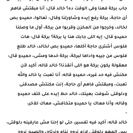
جاب بركة فهنا وفى الوقت ده؟ خالد قال: أنا مبقتش فاهم
أى حاجة، بركة رفع إيده وشاورلنا وقال: تعالوا، حميدو بص
لخالد، وخرجوا من المخزن وقربوا من بركة، أول ما وصلنا
حميدو قال: إيه اللى جابك هنا يا بركة؟ بركة قال: هات
فلوس أشترى حاجة آكلها، حميدو بص لخالد، خالد طلع
فلوس من جيبه واداها لبركة، بركة خدها ومشى، حميدو قال:
معقولة يكون بركة هو اللى أنقذنا؟ خالد قاله: أكيد لأن
مكنش فيه حد غيره، حميدو قاله: أنا تعبت يا خالد والله
تعبت، ومبقتش فاهم أى حاجة، إنت مكنتش مصدقنى
ودلوقتى شوفت بعينك، خالد حط إيده على كتف حميدو
وقاله: وأنا معاك يا حميدو متخافش، معاك للآخر،
-
خالد قاله: أكيد فيه تفسير، حتى لو إحنا مش عارفينه دلوقتى،
بس المهم دلوقتى لازم نروح ننام ونرتاح، والصبح نروح