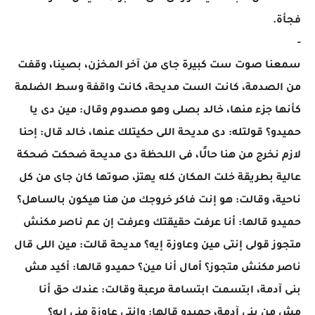
فجأة.
-
سمعنا صوت ست كبيرة جاى من آخر المخزن، بصينا، وقفت
من الصدمة، كانت الست مديحة، كانت واقفة وسط الضلمة
كأنها جزء منها، خالد بصلى وهو مصدوم وقال: مين دى يا
حميدو؟ قولتله: دى مديحة اللى حكيتلك عنها، خالد قال: إحنا
لازم نخرج من هنا حالًا، فى اللحظة دى مديحة ضحكت ضحكة
عالية بطريقة خلت المكان كله يهتز، صوتها كان جاى من كل
ناحية، وقالت: هو إنت فاكر خروجك من هنا هيكون بالساهل؟
حميدو قالها: أنا عرفت حقيقتك وعرفت إن عم ناصر مكنش
متجوز قولى إنتى مين وعاوزة إيه؟ مديحة قالت: مين اللى قال
ناصر مكنش متجوز؟ أمال أنا مين؟ حميدو قالها: أكيد مش
بنى آدمة، ابتسمت ابتسامة مرعبة وقالت: عندك حق أنا
مش من بنى آدمة، حميدو قالها: وإنتى عاوزة منى إيه؟