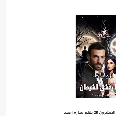
م ساره احمد