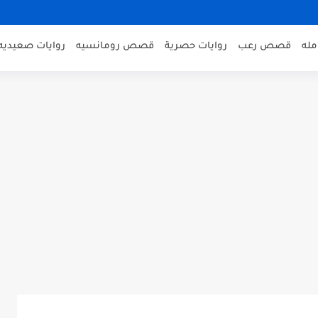
مله
قصص رعب
روايات حصرية
قصص رومانسيه
روايات صعيديه