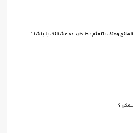
الهائج وهتف بتلعثم : طـ طرد ده عشاانك يا باشا "
ــمكن ؟