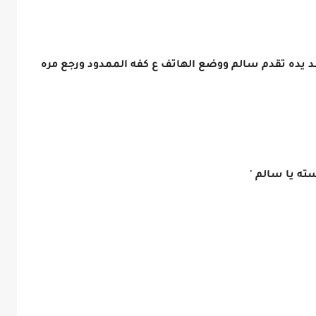
ومد يده تقدم سالم ووضع الهاتف ع كفه الممدود ورجع مره
ته يا سالم '