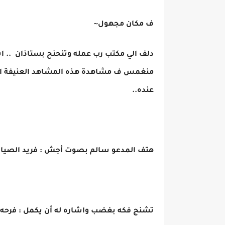
ف مكان مجهول~
دلف الي مكتب رب عمله وتنحنح بستاذان .. اش
منغمس ف مشاهدة هذه المشاهد العنيفة التي 
عنده..
هتف المدعو سالم بصوت أجش : فريد الصياد 
تشنج فكه بغضب واشاره له أن يكمل : فرحه كا