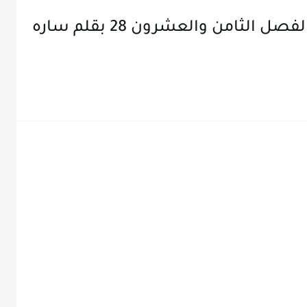
رواية عندما يعشق الشيطان الفصل الثامن والعشرون 28 بقلم ساره