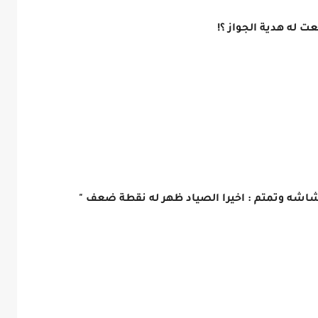
 له هدية الجواز ؟!
لشاشه وتمتم : اخيرا الصياد ظهر له نقطة ضعف "