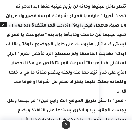
تنظر داخل عينيها وكأنه لن يزيح عينيه عنها أبد الدهر ثم
تحدث أخيرا " عارفة يا قمر لو شوفتك لابسة قصير ولا عريان
ولا ضيق هاعمل فيكي ايه؟" ازدردت قمر منتظرة رده دون ان
تحيد عينيها عن خاصته وفاجأها بإجابته " هابوسك يا قمر لو
لبستي كده تاني هابوسك على طول الموضوع دلوقتي بقا ف
ايدك" تهدجت انفاسها ولم تستطع الرد فأكمل بحزم " انزلي
استنيني ف العربية" أسرعت قمر لتتخلص من هذا الحصار
الذي على قدر انزعاجها منه ولكنه يدغدغ مكانا ما في داخلها
وكلماته جعلت قلبها يقفز لا تعلم هل شوقا او خوفا مما
قال.
- قمر " دا مش طريق الموقع انت رايح فين؟" لم يجبها وظل
يمسك المقود بيد والاخرى يسندها على النافذة ويضع
سبابته على شفتيه . كان يكفيها ان تراقبه هكذا للأبد.
×
نسيت هي الأخرى سؤالها ثم انتبهت لتحديقها به وصرفت