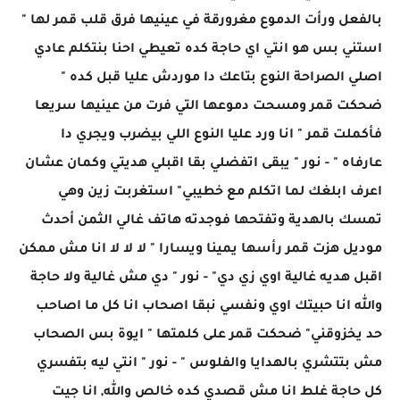
بالفعل ورأت الدموع مغرورقة في عينيها فرق قلب قمر لها "
استني بس هو انتي اي حاجة كده تعيطي احنا بنتكلم عادي
اصلي الصراحة النوع بتاعك دا موردش عليا قبل كده "
ضحكت قمر ومسحت دموعها التي فرت من عينيها سريعا
فأكملت قمر " انا ورد عليا النوع اللي بيضرب ويجري دا
عارفاه " - نور " يبقى اتفضلي بقا اقبلي هديتي وكمان عشان
اعرف ابلغك لما اتكلم مع خطيبي" استغربت زين وهي
تمسك بالهدية وتفتحها فوجدته هاتف غالي الثمن أحدث
موديل هزت قمر رأسها يمينا ويسارا " لا لا لا انا مش ممكن
اقبل هديه غالية اوي زي دي" - نور " دي مش غالية ولا حاجة
والله انا حبيتك اوي ونفسي نبقا اصحاب انا كل ما اصاحب
حد يخزوقني" ضحكت قمر على كلمتها " ايوة بس الصحاب
مش بتتشري بالهدايا والفلوس " - نور " انتي ليه بتفسري
كل حاجة غلط انا مش قصدي كده خالص والله, انا جيت