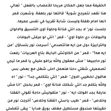
الخفيفة مما جعل المكان مريحا للأعصاب بالفعل " تعالي
هنا نقعد نتمرجح شوية" قالتها نور بلهفة. وشعرت قمر
انها امام طفلة وليست شابة تقريبا في نفس عمرها.
جلست نور" لا بجد انتي فنانة وحلوة اوى التنسيق والالوان
والبوفات دي حلوة اوي" - قمر " انتي لو عرفتى البوفات
والترابيزة دول من ايه هاتتصدمي" أسرعت نور بتساؤل "من
ايه هه؟" - قمر " من الكاوتش البايظ بتاع العربيات" رفعت
نور حاجبيها " مش معقول والله برافو عليكي يا قمر ما تيجي
تصمميلي شقتي دحنا هنعمل احلى شغل مع بعض بس
هاقول لخطيبي الاول" -قمر " انتي بتتكلمي جد؟" - نور " اه
والله بتكلم جد انتي شكلك فنانة اوي" - قمر بخجل "انا مش
عارفة بجد اقولك ايه" - نور " متقوليش حاجة تقولي اتفقنا
وخلاص" - قمر " طيب ياستي اتفقنا وخلاص" أخرجت نور من
حقيبتها صندوق مستطيل مغلف بورق هدايا " يبقى تتفضلي