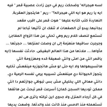
لسه هيجراله" وضحكت ريم في حين زادت عصبية قمر " فيه
ايه يا ريم هو ايه اللي هيجراله؟" - ريم " هايتجوز العقربة,
النهاردة كتب كتابه عليها " هوت قمر على اقرب مقعد
بجانبها.يبدو أن الصفعات لا تنفك ان تأتيها تباعا لم
تستمع لنصف كلام ريم وهي تحكي عن هذا الزواج المفاجئ
وجرجرت ساقيها منهزمة إلى ان وصلت لمنزلها ... حجرتها ...
مأواها.... ملاذها من هذا العالم البغيض. حادثت نفسها (ايه
ياقمر انتي من امتى وانتي ضعيفة كده ومهززومة انتي
هاتسيبهولها ولا ايه حتى لو مش هاتجوزيه مينفعش تخليه
يتجوز الحيوانة دي مينفعش تسيبيه يرمي نفسه الرمية دي.
دانتي معاكي اللي يخليكي مش بس تبوظي جوازتهم دا انتي
ممكن توديها السجن كمان) أسرعت قمر تبحث عن هاتفها
في كل أرجاء المنزل ولا جدوى اين تركته ياترى هى لم
تستعمله منذ الامس منذ كانت عند والدتها. وضعت يديها