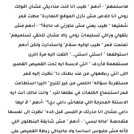
هاسلمهم" - أدهم " طيب انا كنت مناديكي عشان اقولك
روحي انا خلاص مش نازل الموقع النهاردة" مطت قمر
شفتيها " طيب يعني مش عاوزني ف حاجة؟" - أدهم مش
بتقولي وراكي تسليمات روحي يالا عشان تلحقي تسلميهم"
تمتمت قمر " طيب اوكيه سلام" واستدارت ولكن أدهم
استوقفها " استني استني.." التفت اليه مرة اخرى
مستفهمة فأردف " انتي لابسة ايه تحت القميص القصير
اللى انتي ربطهولي من عند بطنك دا" نظرت إليه قمر
مستغربة سؤاله" اخلصي من غير تتنيح" اخيرا استطاعت
قمر استجماع الكلمات في عقلها لترد " وانت مالك انت ايه
الاسئلة المحرجة اللي ملهاش داعي دي؟" -أدهم " لأ ليها
داعي عشان انا حذرتك م اللبس قبل كده" نظرت الى نفسها
متفحصة "ماله لبسي" - أدهم " مش شايفة البنطلون اللي
كأنه مش ملبوس اساسا ولا عاجباكي ربطة القميص على