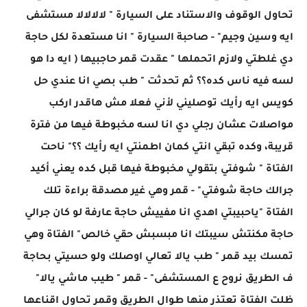
تحاول الوقوف والاستناد على السيارة " لالالالا مستشفى
ايه وسين وجيم" - صاحبة السيارة " انا مستعدة لكل حاجة
دي غلطتي ولازم اتحملها " عقدت قمر حاجبيها ( ايه دا هو
لسه فيه ناس كده؟؟ ثم تحدثت " طب بصي انا عندي حل
كويس ايه رأيك توصليني لأني فعلا مش هاقدر اركب
مواصلات عشان رجلي دي انا لسه مخبوطة فيها من فترة
قريبة، وكده تبقي انتي كمان اطمنتي ايه رأيك ؟؟" ناحت
الفتاة " شوفتي بتقولي مخبوطة فيها قبل كده يعني أكيد
جرالك حاجة شوفتي" - قمر وهي غير مصدقة براءة تلك
الفتاة "ياحبيبتي اهدي انا مفييش حاجة عارفة لو كان جرالي
حاجة مكنتش سيبتك انا مبسبش حقي خالص" الفتاة وهي
تمسك بيد قمر " طب يالا تعالي اوصلك ولو حسيتي بحاجة
ف الطريق نروح ع المستشفى" - قمر " طيب ماشي يالا"
ظلت الفتاة تعتذر منها طوال الطريق وقمر تحاول اقناعها