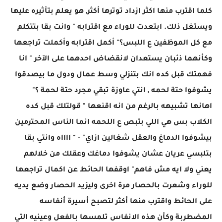
كلما اقترب منها اكثر ازداد توترها أكثر, هو يعلم بتأثيره عليها
ويستغل ذلك. ابتعدت للوراء مع اقترابه " وانت بقا بتتكلم
مع كل الموظفين ع اللبس؟" أكمل اقترابه وأكملت تراجعها
وكأنهما ذئبان يستعدان لانقضاض احدهما على الآخر " انا
فهمتك قبل كده انك بتنزلي وسط عمال ودول ما بيصدقوا
يشوفوا حتة لحمه , انتي عاوزة تبقي مجرد حتة لحمة ؟"
اهانها تشبيهه بالرغم من انه اقنعها " قولتلك قبل كده
الكلاب بس هي اللي بتبص ع اللحمه انما الناس المحترمين
بيشوفوا الدماغ والعقل شغالين ازاي" - " ااااه وانتي بقا
بتلبسي عريان عشان يشوفوا دماغك وعقلك من خلالهم
يعني ولا ايه مش فاهم" اوقفها الحائط عن اكمال تراجعها
للوراء وشعرت بالحصار مرة اخرى وليزيد الحصار وضع يديه
على الحائط واقترب منها أكثر لتصبح أسيرة أنفاسه
المضطربة وكأن هذه الانفاس تلمسها بالفعل وعينيه التي