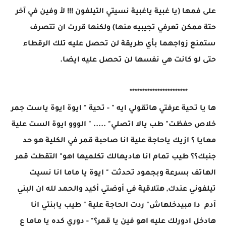
على فمها (يا غبية ياغبية نسيتي التيلفون !!! لأ وفين في آخر
حتة ممكن تعرفي تجيبيه منها) ولكنها قررت ان تتصرف
ستمنع زواجهما بأي طريقة لن تحصل عليه تلك الرقطاء
حتى لو كانت هي نفسها لن تحصل عليه ايضا.
***********************
ها يا تحية عرفتي هاتقولي ايه " - تحية " ايوة ايوة ياست جمر
خلاص حفظت" طب يالا اتصلي" ..... " الووو ايوة الست علية
معايا ؟ ازيك ياحاجة علية انا صاحبة قمر في الكلية هو حد
جنبك؟؟ طيب تمام انا هاديهالك تكلميها اهو" التقطت قمر
الهاتف بسرعة وبجمود تحدثت " ايوة يا ماما انا نسيت
تيلفوني عندك, هتلاقية في أوضتي أكيد والحمد لله ان البني
آدم دا مبيدخلهاش" ردت الحاجة علية " طيب يابنتي انا
هادخل ادورلك عليه اهو فين يا قمر؟" - دوري كده يا ماما ع