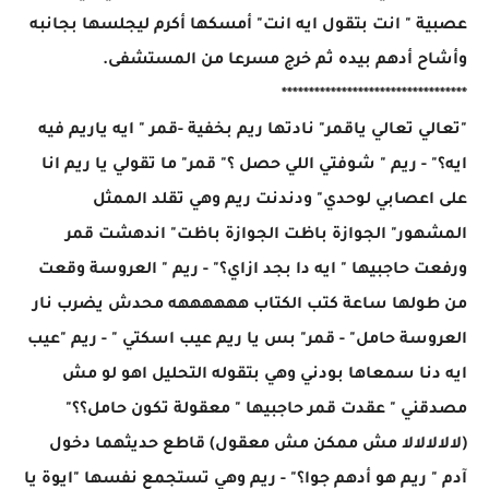
عصبية " انت بتقول ايه انت" أمسكها أكرم ليجلسها بجانبه
وأشاح أدهم بيده ثم خرج مسرعا من المستشفى.
**********************************
"تعالي تعالي ياقمر" نادتها ريم بخفية -قمر " ايه ياريم فيه
ايه؟" - ريم " شوفتي اللي حصل ؟" قمر" ما تقولي يا ريم انا
على اعصابي لوحدي" ودندنت ريم وهي تقلد الممثل
المشهور" الجوازة باظت الجوازة باظت" اندهشت قمر
ورفعت حاجبيها " ايه دا بجد ازاي؟" - ريم " العروسة وقعت
من طولها ساعة كتب الكتاب ههههههه محدش يضرب نار
العروسة حامل" - قمر" بس يا ريم عيب اسكتي " - ريم "عيب
ايه دنا سمعاها بودني وهي بتقوله التحليل اهو لو مش
مصدقني " عقدت قمر حاجبيها " معقولة تكون حامل؟؟"
(لالالالالا مش ممكن مش معقول) قاطع حديثهما دخول
آدم " ريم هو أدهم جوا؟" - ريم وهي تستجمع نفسها "ايوة يا