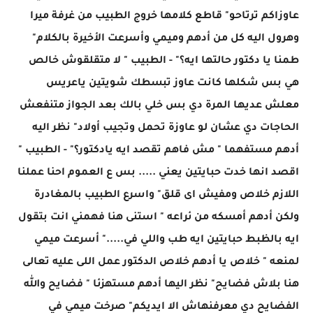
عاوزاكم ترتاحو" قاطع كلامها خروج الطبيب من غرفة ميرا
وهرول اليه كل من أدهم وميمي وأسرعت الأخيرة بالكلام"
طمنا يا دكتور حالتها ايه؟" - الطبيب " لا متقلقوش خالص
هي بس شكلها كانت عاوز تبسطك شويتين ياعريس
معلش عديها المرة دي بس خلي بالك بعد الجواز متنفعش
الحاجات دي عشان لو عاوزة تحمل وتجيب أولاد" نظر اليه
أدهم مستفهما " مش فاهم تقصد ايه يادكتور؟" - الطبيب "
اقصد انها خدت حبايتين يعني ..... بس ع العموم احنا عملنا
اللازم خلاص ومفيش اى قلق" واسرع الطبيب بالمغادرة
ولكن أدهم أمسكه من ئراعه " استنى هنا فهمني انت بتقول
ايه بالظبط حبايتين ايه طب واللي في....." أسرعت ميمي
لمنعه " خلاص يا أدهم خلاص الدكتور عمل اللى عليه تعالى
هنا بلاش فضايح" نظر اليها أدهم مستهزئا " فضايح والله
الفضايح دي معرفنهاش الا ايديكم" صرخت ميمي في