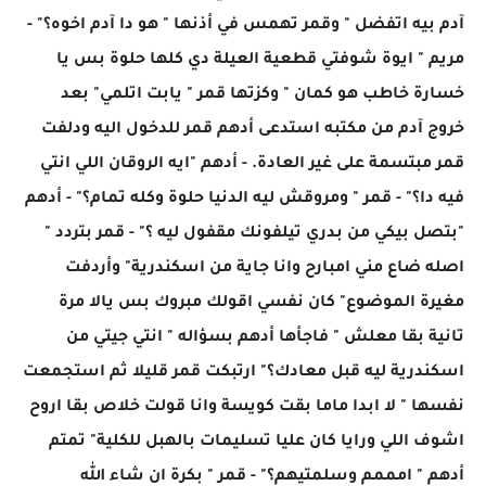
آدم بيه اتفضل " وقمر تهمس في أذنها " هو دا آدم اخوه؟" -
مريم " ايوة شوفتي قطعية العيلة دي كلها حلوة بس يا
خسارة خاطب هو كمان " وكزتها قمر " يابت اتلمي" بعد
خروج آدم من مكتبه استدعى أدهم قمر للدخول اليه ودلفت
قمر مبتسمة على غير العادة. - أدهم "ايه الروقان اللي انتي
فيه دا؟" - قمر " ومروقش ليه الدنيا حلوة وكله تمام؟" - أدهم
"بتصل بيكي من بدري تيلفونك مقفول ليه ؟" - قمر بتردد "
اصله ضاع مني امبارح وانا جاية من اسكندرية" وأردفت
مغيرة الموضوع" كان نفسي اقولك مبروك بس يالا مرة
تانية بقا معلش " فاجأها أدهم بسؤاله " انتي جيتي من
اسكندرية ليه قبل معادك؟" ارتبكت قمر قليلا ثم استجمعت
نفسها " لا ابدا ماما بقت كويسة وانا قولت خلاص بقا اروح
اشوف اللي ورايا كان عليا تسليمات بالهبل للكلية" تمتم
أدهم " امممم وسلمتيهم؟" - قمر " بكرة ان شاء الله