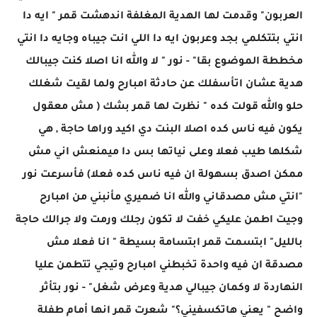
العربون" وقدمت لها الهدية المغلفة اندهشت قمر " ايه دا
انتي بتتكلمي بجد وعربون ايه دا اللي انت جيباه وجايه دا انتي
مخططة الموضوع بقا" - نور " لا والله انا اصلا كنت جيبالك
هدية عشان اتأسفلك عن حادثة امبارح ولما لقيت شغلك
حلو والله قولت كده " نظرت لها قمر بشك ( مش معقول
يكون فيه ناس كده اصلا البنت دي اكيد وراها حاجة , هي
شكلها طيب فعلا وعلى نياتها بس دا ميمنعش اني مش
ممكن اصدق بسهولة ان فيه ناس كده فعلا) فأسرعت نور
"انتي مش مصدقاني والله انا ضميري مأنبني من امبارح
وجيت اطمن عليكي خفت لا تكون رجلك ورمت ولا جرالك حاجة
بالليل" ابتسمت قمر ابتسامة بسيطة " انا فعلا مش
مصدقة ان فيه واحدة تخبطني امبارح وتيجي تتطمن عليا
النهاردة لا وكمان جيبالي هدية وعرض شغل" - نور بتأثر
واضح " يعني هاتكسفيني؟" شعرت قمر انها أمام طفلة