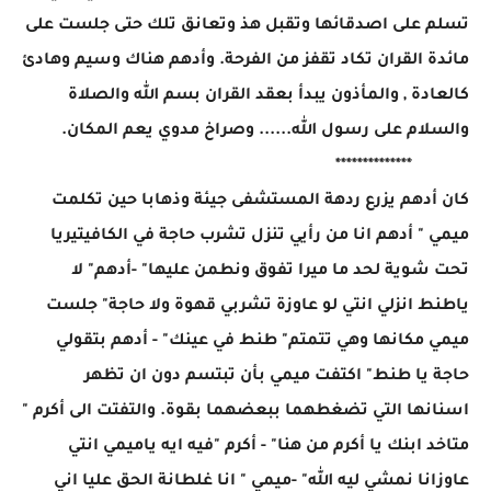
تسلم على اصدقائها وتقبل هذ وتعانق تلك حتى جلست على
مائدة القران تكاد تقفز من الفرحة. وأدهم هناك وسيم وهادئ
كالعادة , والمأذون يبدأ بعقد القران بسم الله والصلاة
والسلام على رسول الله...... وصراخ مدوي يعم المكان.
**************
كان أدهم يزرع ردهة المستشفى جيئة وذهابا حين تكلمت
ميمي " أدهم انا من رأيي تنزل تشرب حاجة في الكافيتيريا
تحت شوية لحد ما ميرا تفوق ونطمن عليها" -أدهم" لا
ياطنط انزلي انتي لو عاوزة تشربي قهوة ولا حاجة" جلست
ميمي مكانها وهي تتمتم" طنط في عينك" - أدهم بتقولي
حاجة يا طنط" اكتفت ميمي بأن تبتسم دون ان تظهر
اسنانها التي تضغطهما ببعضهما بقوة. والتفتت الى أكرم "
متاخد ابنك يا أكرم من هنا" - أكرم "فيه ايه ياميمي انتي
عاوزانا نمشي ليه الله" -ميمي " انا غلطانة الحق عليا اني