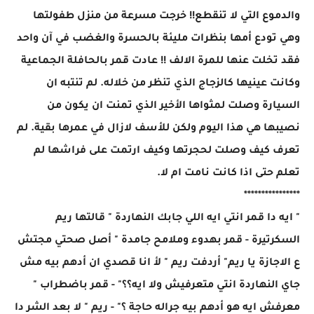
والدموع التي لا تنقطع!! خرجت مسرعة من منزل طفولتها
وهي تودع أمها بنظرات مليئة بالحسرة والغضب في آن واحد
فقد تخلت عنها للمرة الالف !! عادت قمر بالحافلة الجماعية
وكانت عينيها كالزجاج الذي تنظر من خلاله. لم تنتبه ان
السيارة وصلت لمثواها الأخير الذي تمنت ان يكون من
نصيبها هي هذا اليوم ولكن للأسف لازال في عمرها بقية. لم
تعرف كيف وصلت لحجرتها وكيف ارتمت على فراشها لم
تعلم حتى اذا كانت نامت ام لا.
****************
" ايه دا قمر انتي ايه اللي جابك النهاردة " قالتها ريم
السكرتيرة - قمر بهدوء وملامح جامدة " أصل صحتي مجتش
ع الاجازة يا ريم" أردفت ريم " لأ انا قصدي ان أدهم بيه مش
جاي النهاردة انتي متعرفيش ولا ايه؟؟" - قمر باضطراب "
معرفش ايه هو أدهم بيه جراله حاجة ؟" - ريم " لا بعد الشر دا