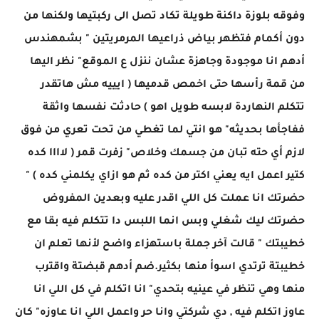
وفوقه بلوزة داكنة طويلة تكاد تصل الى ركبتيها ولكنها من
دون أكمام فتظهر بياض ذراعيها المرمريتين " بشمهندس
أدهم انا موجودة وجاهزة عشان ننزل ع الموقع" نظر اليها
من قمة رأسها حتى اخمص قدميها ( ايييه مش هاتقدر
تتكلم النهاردة لابسه طويل اهو ) حادثت نفسها واثقة
ففاجأها بحديثه" هو انتي لما تغطي من تحت تعري من فوق
لازم أي حته تبان من جسمك وخلاص" زفرت قمر ( لاااا كده
كتير اعمل ايه يعني اكتر من كده ثم هو ازاي يكلمني كده ) "
حضرتك انا عملت كل اللي اقدر عليه وبعدين المفروض
حضرتك ليك شغلي وبس انما اللبس دا تتكلم فيه بقا مع
خطيبتك " قالت آخر جملة باستهزاء واضح لأنها تعلم ان
خطيبتة ترتدي اسوأ منها بكثير.ضم أدهم قبضتة واقترب
منها وهي تنظر في عينيه بتحدي" انا اتكلم في كل اللي انا
عاوز اتكلم فيه , دي شركتي وانا حر واعمل اللي انا عاوزه" كان