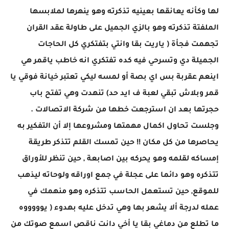
لها وكأنه يعانقها بعينيه تذكرته وهو ينهرها لملابسها
الملفتة تذكرته وهو بالزي الجميل على طاولة عقد القران
تجهمت فجأة ( ياريت بقا وانتي بتفتكري كل الحاجات
الجميلة دي وتسرحي فيه كده تفتكري انه خاطب ياقمر هي
اينعم عقربة بس اي بصة أو لمسه ليكي تعتبر خيانة فوقي يا
قمر وبلاش تبقي لعبة ف ايد حد) تنهدت وهي تفتح باب
حجرتها بعد ان استرجعت خطها من شركة الاتصالات .
وجلست تحاول اكمال مهمتها ومشروعها إلا أن التفكير به
يحاصرها من كل مكان !! حين تمسك القلم تتذكر طريقة
إمساكه لقلمه وهو يحركه بين اصابعة , حين تنظر للأوراق
تتذكره وهو دائما على عجلة في جمع اوراقه ولوحاته ليذهب
للموقع, حين تستعمل الحاسب تتذكره وهو منهمك في
عمله لدرجة ألا يشعر بها وهي تدخل عليه بهدوء ( يوووووه
ما تطلع من دماغي بقا يا أخي دانت ناقص اسمع صوتك من