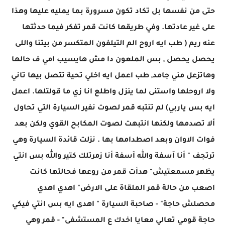
حتى من نفسها بل تكاد تكون مسرورة بما يمليه عليها وهذا
على غير عادتها. وفي طريقها كانت قمر تفكر فيما حدثتها
عنه ريم ( طب ايه اروح الم التيلفون المتكسر من بيتنا واللى
يحصل يحصل , بس الملعون دا مش هايسيب امي ف حالها
وهاتزعل مني جامد, طب اعمل ايه اخلي تحية تتصل بيها تاني
ولا اروحلها واستنى لما ينزل واطلع انا زي ما قولتلها. اعمل
ايه بس ياربي) لم تنتبه قمر لصوت نفير السيارة التي تحاول
ألا تصدمها ولكنها انتبهت لصوت المكابح القوي ولكن بعد
فوات الاوان وبعد اصطدامها بها . نزلت قائدة السيارة وهي
ترتجف " أنا آسفة والله آسفة أنا زمرتلك كتير والله بس انتي
يظهر مسمعتيش" هدأت قمر من روعها فحالتها كانت
اصعب من حالة قمر الملقاة على الارض" اهدي اهدي
محصلش حاجة" - صاحبة السيارة " اهدى ايه بس انتي فيكي
حاجة قومي تعالي معايا اخدك ع المستشفى" - قمر وهي