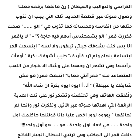
الكراسي والدواليب والحيطان ) رن هاتفها برقمه معلنا
وصول صوته عبر قطعة الحديد، تلك التي يجب ان تذوب
مثلها من انفاسه وهمساته كما تذوب هي " الو ......" صمت
فكررت قمر " الو بشمهندس أدهم فيه حاجة ؟" - " لا ياقمر
انا بس كنت بشوفك جيبتي تيلفون ولا لسه " ابتسمت قمر
ابتسامة بلهاء ولم ترد فأردف" طيب أشوفك بكرة " أومأت
برأسها وهي تشعر ان وجهها على وشك الانفجار من اللهب
المتصاعد منه " قمر أنتي معايا" انتبهت قمر ( هو مش
شايفك يا عبيطة ) " أ.. أ ايوه ايوه بكرة ان شاء الله"
وأغلقت الهاتف وهي تحتضنه وتشكر نور على تلك الهدية
الرائعة التي اهدتها صوته عبر الأثير. وتذكرت نور وانها لم
تهاتفها " يوووه نوور اخص عليا دانا قولتلها هاكلمك اول
واحدة ..... هي فعلا اول واحدة . هو .... هو أول واحد!!!!
دلفت قمر الي المكتب وهي ترتدي البنطال الجينز الفاتح