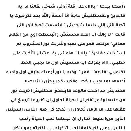
رأسها بيدها " يااااه على قلة زوقي شوفي بقالنا اد ايه
قاعدين ومقدمتلكيش حاجة انا آسفة والله بجد كتر خيرك يا
تحية انتي اللي دايما بتنجديني " ابتسمت تحية لنور التي
قالت " لا والله انا اصلا محستش واتبسطت اوي من الكلام
معاكي" عرفتها قمر على تحية وشربت نور المشروب ثم
استأذنت مغادرة " يالا انا هامشي بقا عشان اتأخرت على
خطيبي , اااه بقولك ايه متنسيش اول ما تجيبي الخط
تكلميني بقا هه" - قمر " اوكيه يا نور أوعدك هتبقي اول واحده
أكلمها لما اجيب الخط" وفكرت قمر بحزن ( انا اصلا
معنديش حد اكلمه فالوعد هايتحقق متقلقيش) خرجت نور
من عندها وقمر تفكر ان الحياة تحاول ان تغير ما ترسخ في
عقلها على مر الزمن تحاول ان تمحو كل صور الناس السيئين
الذين مروا عليها, تحاول ان تجعلها تحب الحياة وتحب
الناس. وعلى ذكر كلمة الحب تذكرته ..... تذكرته وهو ينظر