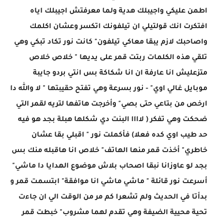
اطمن عليكي واجيبلك هدية ولما معرفتش اجيبلك اياه
افتكرت انك قولتيلي ان تيلفونك اتكسر وعشان اكلمك
واصاحبك لازم يبقا معاكي تيلفون" كانت نور تكاد تبكي وهي
تلقي هذه الكلمات ربتت قمر على يديها " خلاص خلاص
متزعليش انا عارفة ان انا شكاكة بس انتي بردو جايبة
موبايل غالي اوي" - نور بسرعة وهي تفتح حقيبتها " لا والله دا
ارخص من بتاعي حتى بصي" وأخرجت هاتفها لتريه لقمر التي
ضحكت وهي تفكر ( لاااا البنت دي شكلها هبلة بجد هو فيه
حد طيب اوي كده فعلا) فأكملت نور " اقبلي بقا عشان
خاطري" أخذت قمر منها الهاتف" خلاص انا هاقبله منك بس
بجد لو عاوزانا نبقا اصحاب بلاش موضوع الهدايا دا ماشي"
أسرعت نور قائلة " ماشي ماشي انا موافقة" ابتسمت قمر و
بدأتا في الحديث ولم تشعرا كم مر من الوقت الي ان جاءت
تحية محيية الضيفة وهي تقدم لهما مشروب" خبطت قمر