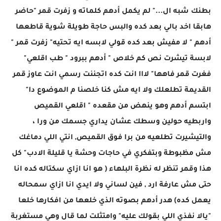
بطنك شبه ال..." لم يكمل أدهم كلماته و زفرت قمر "حاضر
هابقا اخد بالي بعد كده والبس حاجة طويلة شوية قاطعها
أدهم " لا مفيش بعد كده قولي لابسه ايه تحتيه" زفرت قمر "
لابسة تيشرت نص كم خلاص " أدهم ببرود " طب اقلعي"
فغرت قمر فاهها" لااا انت كده اتجننت رسمي انت عاوز قمر
القديمة تطلعلك ولا ايه مش كنا خلصنا م الموضوع دا"
ابتسم أدهم وهو ينهض من مقعده " اقلعي القميص
واربطيه حولين وسطك عشان يداري جسمك من ورا ،
والتيشيرت تطلعيه من برا فوق القميص, انتي اللي دماغك
مش مظبوطة وبتفكري في حاجات وحشة يا قليلة الادب" كل
هذا وقمر تنظر له نظرة البلهاء ( هو انا ازاي سكتاله كده انا
حتى مش عارفة ارد , فين لساني ولا ايدي انا ازاي سمحاله
يعمل كده) هدر أدهم بصوته الذي خلعها من افكارها خلعا
"يالا نفذي اللي بقولك عليه" وامتثلت لما قال وهي مستغربة