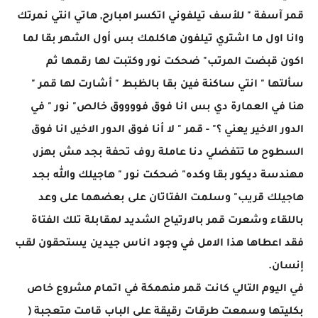
قمر آسفة " للأسف تيلفوني اتكسر امبارح, هاتي انتي نمرتك
وانا اول ما اشتري تيلفون هاكلمك بس أول الشهر بقا لما
اكون قبضت المرتب" ضحكت نور وكتبت لها رقمها ثم
سألتها " انتي ساكنة فين بقا بالظبط " أشارت لها قمر "
هنا في العمارة دي بس انا فوق فووووق خالص" نور " في
الدور الاخير يعني ؟" - قمر " لا أنا فوق الدور الاخير, انا فوق
السطوح ما تتفضلي دنا عاملة روف تحفة بجد مش بهزر,
مهندسة ديكور بقا وكده" ضحكت نور " هاجيلك والله بجد
هاجيلك قريب" وسلمت الفتاتان على بعضهما على وعد
باللقاء وشعرت قمر بالارتياح الشديد لمقابلة تلك الفتاة
فقد اعطاها هذا الامل في وجود اناس جيدين يستحقون لقب
إنسان.
في اليوم التالي كانت قمر منهمكة في اتمام مشروع خاص
بكليتها وسمعت طرقات رقيقة على الباب قامت متعجبة (