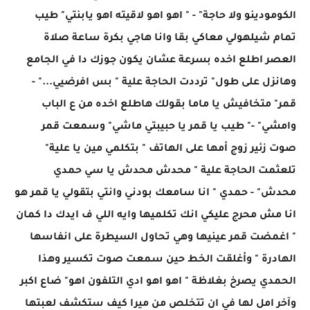
الكومودينو ولا حاجة" - " اهو اهو لاقيته اهو يابنتي" طيب
تمام شيلهولي معاكي بقا وانا هاجي بكرة ساعة صلاة
العصر اطلع اخده بسرعة عشان يكون جوزك دا في الجامع
وهانزل على طول" ترددت الحاجة علية " بس افرضيي..." -
قمر" متخافيش يا ماما بقولك هاطلع اخده من ع الباب
وامشي" -" طيب يا قمر يا حبيبتي ماشي" وسمعت قمر
صوت زئير زوج أمها على الهاتف " بتكلمي مين يا علية"
تلعثمت الحاجة علية " محدش محدش يا سي حمدي
محدش" - حمدي " انا سامعك بودني وانتي بتقولي يا قمر هو
انا مش محرج عليكي انك تكلميها وايه اللي ف ايدك دا كمان
" اغمضت قمر عينيها وهي تحاول السيطرة على انفاسها
الهادرة " وأغلقت الخط حين سمعت صوت تكسير وهذا
الحمدي يصرخ بغلاظة " اهو اهو ادي التلفون اهو" ضاع اكبر
وآخر امل لها في ان تتخلص من ميرا كيف ستكشف لعبتها