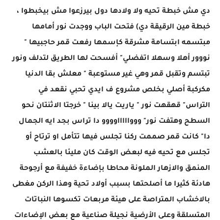
دي مش خبطة تحيه ولا ولادها دول بيرزعوا مش بيخبطوا ،
خبطة مين الرقيقة دي) فتحت الباب ووجدت نور أمامها
مبتسمه ابتسامة مشرقة كإسمها رفعت قمر حاجبيها "
نووور أهلا وسهلا اتفضلي" أفسحت لها الطريق لتدلف ونور
تبتسم وتقبل قمر وهي غير مستوعبة " معلش بقا الدنيا
مكركبة أصلي بخلص مشروع ف ايدي تحبي نقعد في
التراس" قهقهت نور " ياريت يالا بينا " خرجتا الاثنتان نحو
السطح وهتفت نور" ووواااااوووو دا تراس بجد ايه الجمال
دا" كانت قمر صممت ركنا تجلس فيها تتأمل او ترتاح أو
تجلس مع تحيه فيه لبعض الوقت كان مليئا بالعشب
المنمق والازهار الملونة محاطا بإضاءة خفيفة مع أرجوحة
هادئة كثيرا ما أصلحتها بسبب أولاد تحية وهذا الركن مغطى
بالاخشاب المتراصة على هيئة مربعات تكسوها النباتات
المتسلقة وعلى الأرضية نجيلة صناعية مع بعض الإضاءات