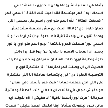
بأنها هي المذنبة لشرودها ولكن لا جدوى - الفتاة " انتي
اسمك ايه " قمر مبتسمة فقد احبت تلك الفتاة " اسمي قمر
" ضحكت الفتاة " الله اسم حلو اوي واسم على مسمى انتي
كمان حلوة اوي" ( لااااا البنت دي مش طبيعية مشوفتش
واحدة تقول على واحدة تانية انها حلوة ابدا) ثم أردفت " وانا
اسمي نور" ضحكت قمر وبادلتها " بردو اسم حلو اوي يا نور
بحس ان اصحاب الاسم دا حلوين من جوا قبل برا وانتي
حلوة ولطيفة اوي" ظلت الفتاتان تتعرفان وتتجاذبان اطراف
الحديث الى ان وصلت قمر لمنزلها " انا متشكرة اوي ع
التوصيلة الحلوة دي" نور بابتسامة صادقة انا اللي متشكرة
على اللي انتي عملتيه معايا " هزت قمر رأسها وهي تقول "
هو مفيش مجال اني اقنعك ان انا اللي كنت غلطانة وماشية
سرحانة " هزت نور رأسها نافية " لا مفيش ااااه بقولك ايه
هاتي نمرة تيلفونك عشان ابقا اكلمك اطمن عليكي " تنهدت