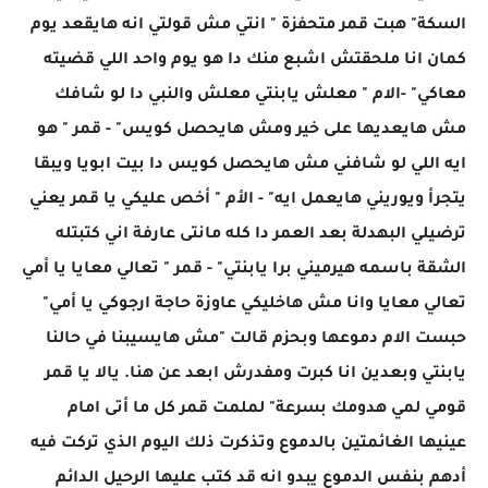
السكة" هبت قمر متحفزة " انتي مش قولتي انه هايقعد يوم
كمان انا ملحقتش اشبع منك دا هو يوم واحد اللي قضيته
معاكي" -الام " معلش يابنتي معلش والنبي دا لو شافك
مش هايعديها على خير ومش هايحصل كويس" - قمر " هو
ايه اللي لو شافني مش هايحصل كويس دا بيت ابويا ويبقا
يتجرأ ويوريني هايعمل ايه" - الأم " أخص عليكي يا قمر يعني
ترضيلي البهدلة بعد العمر دا كله مانتى عارفة اني كتبتله
الشقة باسمه هيرميني برا يابنتي" - قمر " تعالي معايا يا أمي
تعالي معايا وانا مش هاخليكي عاوزة حاجة ارجوكي يا أمي"
حبست الام دموعها وبحزم قالت "مش هايسيبنا في حالنا
يابنتي وبعدين انا كبرت ومفدرش ابعد عن هنا. يالا يا قمر
قومي لمي هدومك بسرعة" لملمت قمر كل ما أتى امام
عينيها الغائمتين بالدموع وتذكرت ذلك اليوم الذي تركت فيه
أدهم بنفس الدموع يبدو انه قد كتب عليها الرحيل الدائم