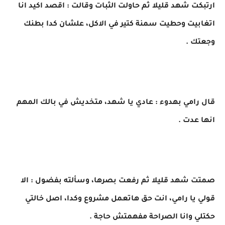
ارتبكت شهد قليلا ثم حاولت الثبات وقالت : اقصد اكيد انا
اتغابيت وحطيت سمنة كتير في الاكل، علشان كدا بطنك
وجعتك .
قال رامي بهدوء : عادي يا شهد، متخديش في بالك المهم
انها عدت .
صمتت شهد قليلا ثم رفعت بصرها، وسألته بفضول : الا
قولي يا رامي، انت حق هاتعمل مشروع وكدا، اصل خالتي
حكتلي وانا الصراحة مفهمتش حاجة .