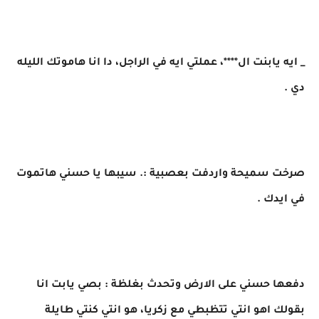
_ ايه يابنت ال****، عملتي ايه في الراجل، دا انا هاموتك الليله
دي .
صرخت سميحة واردفت بعصبية :. سيبها يا حسني هاتموت
في ايدك .
دفعها حسني على الارض وتحدث بغلظة : بصي يابت انا
بقولك اهو انتي تتظبطي مع زكريا، هو انتي كنتي طايلة