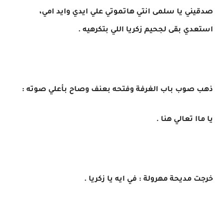
صدقيني يا سلمى انتي هاتموتي علي ايدي وايد امي،
استعدي بقى لجحيم زكريا اللي بتكرهيه .
ذهب صوب باب الغرفة وفتحه بعنف وصاح بأعلي صوته :
يا ماا تعالي هنا .
خرجت مديحة مهرولة : في ايه يا زكريا .