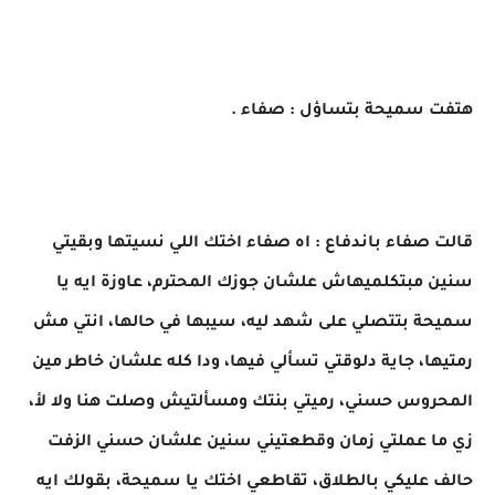
هتفت سميحة بتساؤل : صفاء .
قالت صفاء باندفاع : اه صفاء اختك اللي نسيتها وبقيتي
سنين مبتكلميهاش علشان جوزك المحترم، عاوزة ايه يا
سميحة بتتصلي على شهد ليه، سيبها في حالها، انتي مش
رمتيها، جاية دلوقتي تسألي فيها، ودا كله علشان خاطر مين
المحروس حسني، رميتي بنتك ومسألتيش وصلت هنا ولا لأ،
زي ما عملتي زمان وقطعتيني سنين علشان حسني الزفت
حالف عليكي بالطلاق، تقاطعي اختك يا سميحة، بقولك ايه