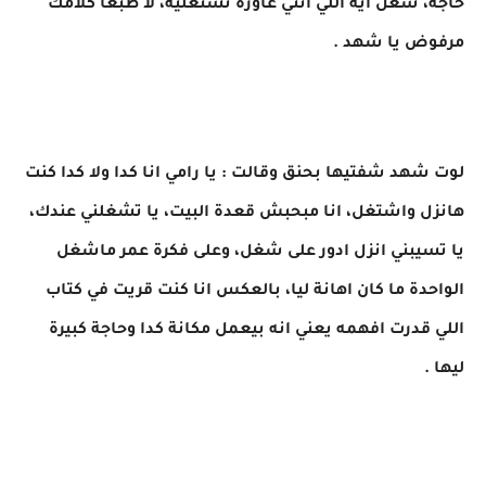
حاجة، شغل ايه اللي انتي عاوزة تشتغليه، لا طبعا كلامك
مرفوض يا شهد .
لوت شهد شفتيها بحنق وقالت : يا رامي انا كدا ولا كدا كنت
هانزل واشتغل، انا مبحبش قعدة البيت، يا تشغلني عندك،
يا تسيبني انزل ادور على شغل، وعلى فكرة عمر ماشغل
الواحدة ما كان اهانة ليا، بالعكس انا كنت قريت في كتاب
اللي قدرت افهمه يعني انه بيعمل مكانة كدا وحاجة كبيرة
ليها .