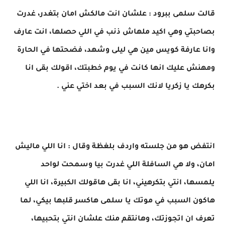
قالت سلمى ببرود : علشان انت مالكش امان بتغدر، غدرت
بصاحبتي وهي اكيد ملهاش ذنب في اللي حصلها، انت عارف
وانا عارفة كويس مين هي ليلى وشهد، فضحتها في الحارة
ومهنش عليك انها كانت في يوم خطبتك، اقولك بقى انا
بكرهك يا زكريا لانك السبب في بعد اختي عني .
انتفض هو من جلسته واردف بلغظة وقال : انا اللي ماليش
امان، ولا هي السافلة اللي غدرت بيا وسمحت لواحد
يلمسها، انتي بتكرهيني، انا بقى هاقولك الكبيرة، انا اللي
هاكون السبب في موتك يا سلمى هاكسر قلبها بيكي، لما
تعرف ان اتجوزتك، وهانتقم منك علشان انتي بتحبيها،