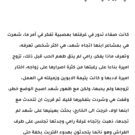
كانت صفاء تدور في غرفتها بعصبية تفكر في أمر ما، شعرت
هي بمشاعر ابنها اتجاه شهد، هي اكثر شخص تعرفه،
وتعرف ماذا يفكر، رامي لم يذق طعم الحب قبل ذلك، تزوج
اميرة بناءا على رغبتها من كثرة اصرارها على زواجه، اختار
اميرة لادبها و كانت يتيمة الابوين وزميلته في العمل،
تزوجها ولم يحبها، ولكن مع ظهور شهد اصبح الوضع خطر،
وقفت هي وشردت بتفكيرها قليلا ثم قررت ان تتحدث مع
ابنها اولا، خرجت الى الخارج، بحثت بعينيها على شهد لم
تجدها، ذهبت بإتجاه غرفة رامي وجدتها تجلس على طرف
الفراش وهو نائما يتحدثون بهدوء اقتربت بخفة حتى