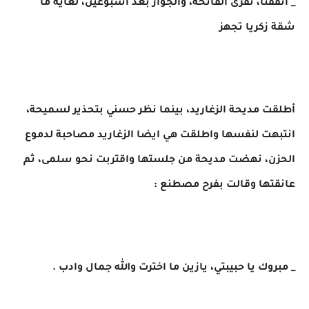
_ اتفقنا، نقرى الفاتحة، والجواز بعد اسبوعين، لغاية ما
شقة زكريا تجهز
أطلقت مديحة الزغاريد، بينما نظر حسني بتحذير لسميحة،
انتبهت لنفسها واطلقت هي ايضا الزغاريد مصاحبة لدموع
الحزن، نهضت مديحة من جلستها واقتربت نحو سلمى، ثم
عانقتها وقالت بفرح مصطنع :
_ مبروك يا حبيبتي، يازين ما اخترت والله جمال وادب .