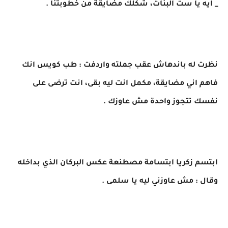
_ ايه يا ست البنات، شكلك مضايقة من خطوبتنا .
نظرت له باندهاش عقب جملته واردفت : طب كويس انك
فاهم اني مضايقة، مكمل انت ليه بقى، انت ترضى على
نفسك تتجوز واحدة مش عاوزك .
ابتسم زكريا ابتسامة مصطنعة عكس البركان الذي بداخله
وقال : مش عاوزني ليه يا سلمى .