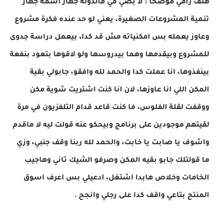
هتف رامي موضحا : لا بصي في فالدولة جهاز اسمه جهاز
تنمية المشروعات الصغيرة، يعني لو حد عنده فكرة مشروع
وعاوز يعمله بس امكنياته مش قد كدا، بيعمل دراسة جدوى
للمشروع وبيقدمها وهما بيدروسها ولو لاقوها بتعود بنفعة
بينفذوها، انا عملت كدا والحمد لله وافقو، جابولي بقية
المكن اللي انا عاوزها، لان انا كنت اشتريت شوية مكن
ووقفت لقلة الفلوس، فا كنت قاعد قدام التلفزيون في مرة
لقيتهم موجودين على برنامج وبيحكو عنه قولت ليه لا ماقدم
واشوف يا صابت يا خابت، والحمد لله ربنا وقف جنبي، وزي
ما قولتلك جابو بقيه المكن وصرفو الشيك تاني وهاجيب
الخامات وخلاص هابدا اشتغل، ادعيلي بس اعرف اسوق
المنتج بتاعي واقف كدا على رجلي وانجح .