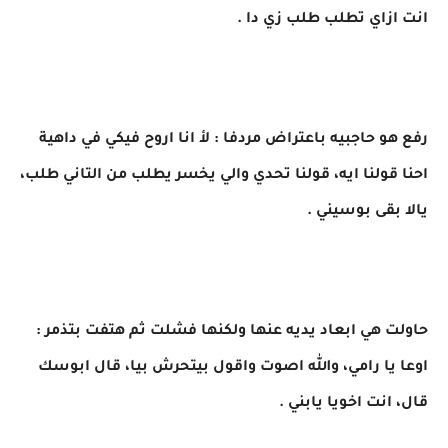
انت ازاي تطلب طلب زي دا .
رفع هو حاجبيه باعتراض مردفا : لأ انا اروح فيكي في داهية
احنا قولنا ايه، قولنا تحدي والي يخسر يطلب من التاني طلب،
يالا بقى بوسيني .
حاولت هي ابعاد يديه عنها ولكنها فشلت ثم هتفت بتذمر :
اوعا يا رامي، والله اصوت واقول بيتحرش بيا، قال ابوسك
قال، انت اخويا يابني .