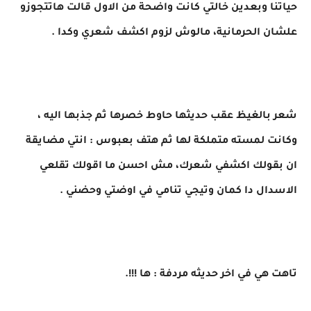
حياتنا وبعدين خالتي كانت واضحة من الاول قالت هاتتجوزو
علشان الحرمانية، مالوش لزوم اكشف شعري وكدا .
شعر بالغيظ عقب حديثها حاوط خصرها ثم جذبها اليه ،
وكانت لمسته متملكة لها ثم هتف بعبوس : انتي مضايقة
ان بقولك اكشفي شعرك، مش احسن ما اقولك تقلعي
الاسدال دا كمان وتيجي تنامي في اوضتي وحضني .
تاهت هي في اخر حديثه مردفة : ها !!!.