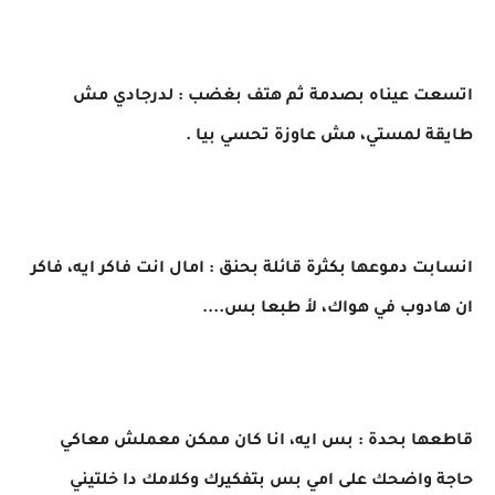
اتسعت عيناه بصدمة ثم هتف بغضب : لدرجادي مش
طايقة لمستي، مش عاوزة تحسي بيا .
انسابت دموعها بكثرة قائلة بحنق : امال انت فاكر ايه، فاكر
ان هادوب في هواك، لأ طبعا بس....
قاطعها بحدة : بس ايه، انا كان ممكن معملش معاكي
حاجة واضحك على امي بس بتفكيرك وكلامك دا خلتيني