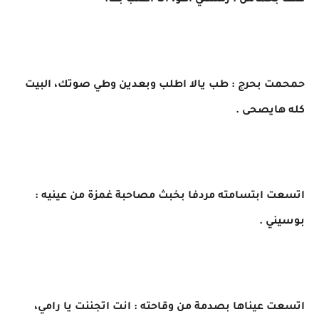
هتف بحماس : رمشتي اهو، انا اطلب بقا.
حمحمت بحرج : طب يالا اطلب وبعدين وطي صوتك، البيت
كله هايصحى .
اتسعت ابتسامته مردفا بخبث مصاحبة غمزة من عينيه :
بوسيني .
اتسعت عيناها بصدمة من وقاحته : انت اتجننت يا رامي،