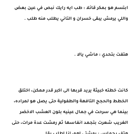
ابتسم هو بمكر قائلا : طب ايه رايك نبص في عين بعض
واللي يرمش يبقى خسران و التاني يطلب منه طلب .
هتفت بتحدي : ماشي يالا .
كانت خطته خبيثة يريد قربها الى اكبر قدر ممكن، اختلق
الخطط والحجج التافهة والطفولية حتى يصل هو لمراده،
بينما هي سرحت في جمال عينيه بلون العشب الاخضر
الغريب شعرت بتجمد انفاسها ثم رمشت عدة مرات، حتى