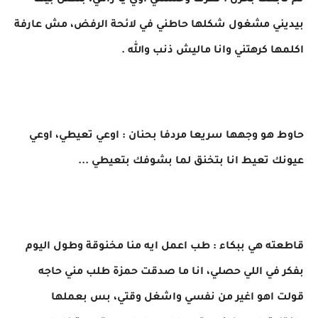
ثم تابعت بحزن : تعرف وحشتني اوي يا رامي، بتصل بيها
بيديني مشغول شكلها حاطني في لائحة الرفض، مش عارفة
اكلمها كرهتني وانا ماليش ذنب والله .
حاوط هو وجهها سريعا مردفا بحنان : اوعي تعيطي، اوعي
عيونك تعيط انا بتخنق لما بشوفك بتعيطي ...
قاطعته هي ببكاء : طب اعمل ايه منا مخنوقة وطول اليوم
بفكر في اللي حصلي، انا ما صدقت حمزة طلب مني حاجه
قولت اهو اغير من نفسي واشغل وقتي، بس بعملها