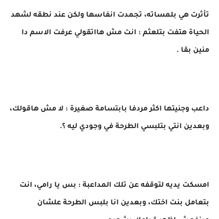
تأثرت هي بلمساته، تجمدت انفاسها ولكن عند نطقه لشهد
الحياة هتفت بتلعثم : انت مش هااتقولي عرفت الاسم دا
منين بقا .
داعب وجنيتها اكثر مردفا بابتسامة صغيرة : لا مش هاقولك،
وبعدين انتي بتلبسي الطرحة في وجودي ليه ؟.
امسكت يديه لتوقفه عن تلك المداعبة : بس يا رامي، انت
بتعامل بنت اختك، وبعدين انا بلبس الطرحة علشان