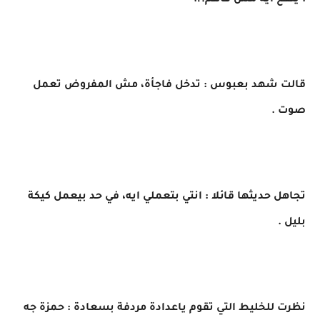
: ينفع ايه مش فاهم؟!.
قالت شهد بعبوس : تدخل فاجأة، مش المفروض تعمل
صوت .
تجاهل حديثها قائلا : انتي بتعملي ايه، في حد بيعمل كيكة
بليل .
نظرت للخليط التي تقوم ياعدادة مردفة بسعادة : حمزة جه