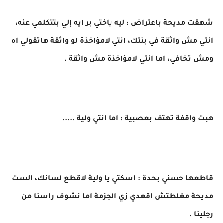
شهقت مديحة باعتراض : ليه ياختي بر ايه إلي بتتكلمي عنه،
انتي مش واثقة في بنتك، انتي لامؤاخذة لو واثقة هاتقولي اه
ومش تخافي، اما انتي لامؤاخذة مش واثقة .
هبت واقفة تهتف بعصبية : اما انتي ولية .....
قاطعها حسني بحدة : اسكتي يا ولية لاقطع لسانك، الست
مديحة مغلطتش اقعدي زي الجزمة اما نشوف راسنا من
رجلينا .