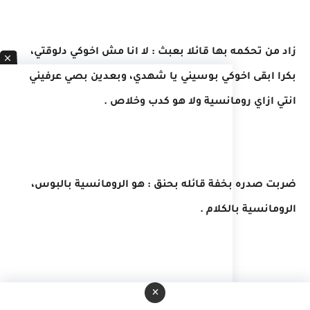
زاد من تحكمه بها قائلا بعبث : لا انا مش اخوكي دلوقتي،
بكرا ابقى اخوكي بوسيني يا شهدي، وبعدين بصي عرفيني
انتي ازاي رومانسية ولا هو كدب وخلاص .
ضربت صدره بخفة قائله بحنق : هو الرومانسية بالبوس،
الرومانسية بالكلام .
×
تنهد هو بنفاذ صبر : لا ماهو بصي انتي ياتقولي كلام