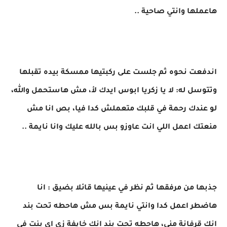
هاعملها وانتي صاحية ..
اندفعت نحوه ثم جلست على ركبتيها ممسكة بيده تقبلها
وتتوسل له: لا يا زكريا ابوس ايدك لأ، مش هاستحمل والله،
لو عندك رحمة في قلبك متعملش كدا فيا، بص انا مش
منعتك اعمل اللي انت عاوزو بس بالله عليك وانا نايمة ..
جذبها من مرفقها ثم نظر في عينيها قائلا بضيق : انا
هاضطر اعمل كدا وانتي نايمة بس مش هاحطه تحت بند
انك قرفانة مني، هاحطه تحت بند انك خايفة زي اي بنت في