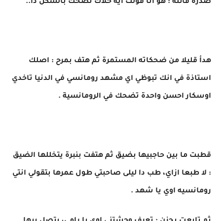
صدره قائله : هو انا قولت ايه خلاك تضحك بالشكل دا..
هدأ قليلا من ضحكاته المستمرة ثم هتف بمرح : اصلك
استاذة في انك تبوظي اي مشهد رومانسي في الدنيا تاخدي
اوسكار احسن واحدة تضحك في الرومانسية .
قطبت ما بين حاجبيها بضيق ثم هتفت بنبرة يتخللها الضيق
: لا طبعا ازاي، طب دا ليلى صاحبتي طول عمرها بتقولي انتي
رومانسيه اوي يا شهد .