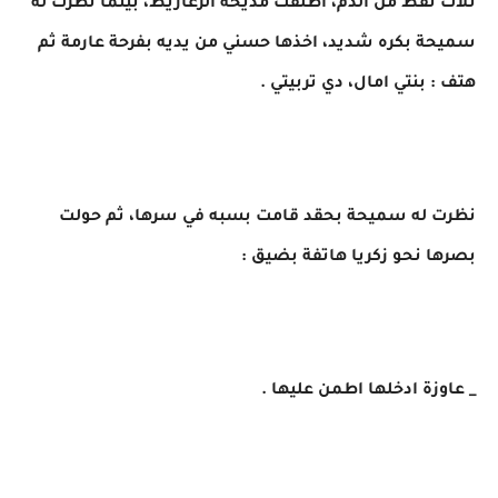
ثلاث نقط من الدم، اطلقت مديحة الزغاريط، بينما نظرت له
سميحة بكره شديد، اخذها حسني من يديه بفرحة عارمة ثم
هتف : بنتي امال، دي تربيتي .
نظرت له سميحة بحقد قامت بسبه في سرها، ثم حولت
بصرها نحو زكريا هاتفة بضيق :
_ عاوزة ادخلها اطمن عليها .