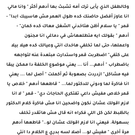
وكالطفل الذي يأبى ترك أمه تشبث بها أدهم أكثر " وانا مالي
انا عاوز أفضل حاضنك كده طول العمر مش هاسيبك ابدا" -
قمر " يا سلام أظن هتاخدني الشغل معاك كده كمان" -
أدهم " بقولك ايه متطلعهاش في دماغي انا مجنون
واعملها، حتى لما تخلفي هاخدك انتي وعيالك كده هيلا بيلا
على كتفي" اضطربت قمر واستدارت مبتعدة عنه لتواجهه
باضطراب " أدهم... أنا ... يعني موضوع الخلفة دا ممكن يبقا
فيه مشاكل" ازدردت بصعوبة ثم أكملت " أصل لما ... يعني
انا فاكرة لما ودوني للدكتور لما... " قاطعها أدهم " خلاص يا
قمر خلاص مفيش داعي تفتكري الحاجات دي" - قمر " لا انا
لازم اقولك عشان نكون واضحين انا مش فاكرة كلام الدكتور
بالظبط لكن كل اللي فكراه انه قال مش هاتقدر تخلف
بسهولة. فيعني انا لازم اقولك عشان لو.." قاطعها أدهم
مرة أخرى " مفيش لو... أصلا لسه بدري ع الكلام دا انتي