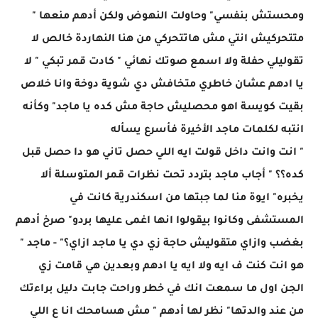
ومحستش بنفسي" وحاولت النهوض ولكن أدهم منعها "
متتحركيش انتي مش هاتتحركي من هنا النهاردة خالص لا
تقوليلي حفلة ولا اسمع صوتك نهائي " كادت قمر تبكي " لا
يا ادهم عشان خاطري متخافش دي شوية دوخة وانا خلاص
بقيت كويسة اهو محصليش حاجة مش كده يا ماجد" وكأنه
انتبه لكلمات ماجد الأخيرة فأسرع يسأله
" انت وانت داخل قولت ايه اللي حصل تاني هو دا حصل قبل
كده؟؟ " أجاب ماجد بتردد تحت نظرات قمر المتوسلة ألا
يخبره" ايوة منا لما جبتها من اسكندرية كانت في
المستشفى وكانوا بيقولوا انها اغمى عليها بردو" صرخ أدهم
بغضب وازاي متقوليش حاجة زي دي يا ماجد ازاي؟" - ماجد "
هو انت كنت ف ايه ولا ايه يا ادهم وبعدين هي قامت زي
الجن اول ما سمعت انك في خطر وراحت جابت دليل براءتك
من عند والدتها" نظر لها أدهم " مش هسامحك انا ع اللي