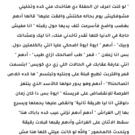
" لو كنت اعرف ان الحفلة دي هتاخدك مني كده وتخليني
مشوفكيش يوم بحاله مكنتش وافقت عليها" قالها أدهم
بغضب واضح فأسرعت تلف يديها حول رقبته " انا مفيش
حاجة في الدنيا كلها تقدر تاخدني منك، انا ليك وعشانك
وبيك" - أدهم " ايوة ايوة اضحكي عليا انتي بالكلمتين دول.
بس انا زعلان " - قمر " طب أصالحك ازاي طيب" - أدهم "
انتي عارفة عقابك في الحالات اللي زي دي كويس" ابتسمت
قمر واقتربت تطبع قبلة على وجنتيه وتبتسم " ها كده خلاص
اتصالحنا!!" - أدهم وهو يدور حولها كالأسد الذي ينتهز
الفرصة للإنقضاض على فريسته " ايوة بس دا كان زمان
دلوقتي انا ليا طريقة تانية" وانقض عليها يحملها ويسرع
بها إلى الفراش " أدهم أدهم نزلني عيب كده باباك هنا"
سقط الاثنان على الفراش وأدهم يقبها قبلات رقيقة
ويتحدث كالمخمور " والله لو كانت عيلتي كلها هنا مش