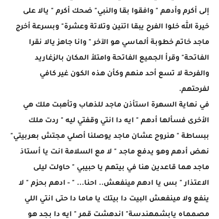
إلى أكرم وأدهم " وافقوا بقا والنبي" ضحك أكرم " يالا على
خيرة الله خلوا الفرح يبقا اتنين وتلاتة وعشرة" وبسرعة أخرج
ماجد خاتم خطوبة ألماسي هو الآخر " وانا جاهز يالا نقرا
الفاتحة" وقرأ الجميع الفاتحة وامتلأ المكان بالزغاريد
والفرحة لا تسع أحد منهم وكأن هذه الكون غير كافي
لفرحتهم.
في نهاية السهرة استأذن ماجد للذهاب وتأهبت ملك هي
الأخرى فسألها أدهم " ايه دا انتي وقفتي ليه " ردت ملك
ببساطة " هنروح عشان ماجد يوصلنا أصلي مجتش بعربيتي"
نهض أدهم وهو يدفع ماجد " لا مع السلامة انت يا أستاذ
ماجد هما قاعدين هنا في بيتهم يا حبيبي " حاولت ليلى
الاعتذار " بس يا ادهم مينفعش.. احنا... " - ادهم بحزم " لا
ينفع ولا مينفعش البيت دا بيتك يا ماما دا حتى انتي اللي
مصمماه يابشمهندسة" اندهشت قمر " ايه دا بجد هو