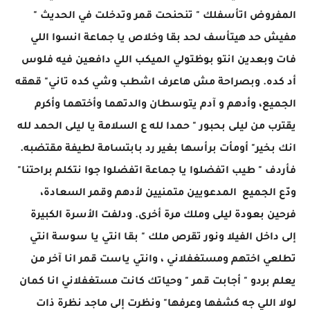
المفروض اتأسفلك " تنحنحت قمر وتدخلت في الحديث "
مفيش حد هيتأسف لحد بقا وخلاص يا جماعة انسوا اللي
فات وبعدين انتو بوظتولي الميكب اللي دافعين فيه فلوس
أد كده. وبصراحة مش هاعرف اشطب وشي كده تاني" قهقه
الجميع، وأدهم و آدم يتوسطان والدتهما وأختهما وأكرم
يقترب من ليلى بحبور " حمدا لله ع السلامة يا ليلى الحمد لله
انك بخير" أومأت برأسها بغير رد بابتسامة لطيفة مقتضبه.
فأردف " طيب اتفضلوا يا جماعة اتفضلوا جوا نتكلم براحتنا"
ودّع الجميع المدعويين متمنيين لأدهم وقمر السعادة،
فرحين بعودة ليلى وملك مرة أخرى. ودلفت الأسرة الكبيرة
إلى داخل الفيلا ونور تقرص ملك " بقا انتي يا سوسة انتي
تطلعي اختهم ومستغفلاني ، وانتي ياست قمر انا آخر من
يعلم بردو " أجابت قمر " وحياتك كانت مستغفلاني انا كمان
لولا اللي جه كشفها وعرفها" ونظرت إلى ماجد نظرة ذات