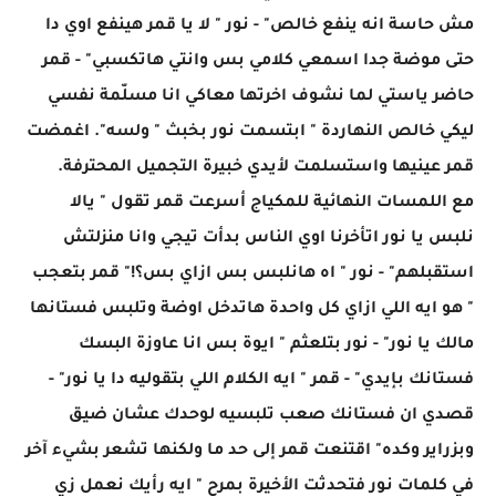
مش حاسة انه ينفع خالص" - نور " لا يا قمر هينفع اوي دا
حتى موضة جدا اسمعي كلامي بس وانتي هاتكسبي" - قمر
حاضر ياستي لما نشوف اخرتها معاكي انا مسلّمة نفسي
ليكي خالص النهاردة " ابتسمت نور بخبث " ولسه". اغمضت
قمر عينيها واستسلمت لأيدي خبيرة التجميل المحترفة.
مع اللمسات النهائية للمكياج أسرعت قمر تقول " يالا
نلبس يا نور اتأخرنا اوي الناس بدأت تيجي وانا منزلتش
استقبلهم" - نور " اه هانلبس بس ازاي بس؟!" قمر بتعجب
" هو ايه اللي ازاي كل واحدة هاتدخل اوضة وتلبس فستانها
مالك يا نور" - نور بتلعثم " ايوة بس انا عاوزة البسك
فستانك بإيدي" - قمر " ايه الكلام اللي بتقوليه دا يا نور" -
قصدي ان فستانك صعب تلبسيه لوحدك عشان ضيق
وبزراير وكده" اقتنعت قمر إلى حد ما ولكنها تشعر بشيء آخر
في كلمات نور فتحدثت الأخيرة بمرح " ايه رأيك نعمل زي