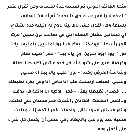
منها الهاتف اللوحي ثم لمسته عدة لمسات وهي تقول لقمر
" اه فعلا يا قمر عندك حق دا تحفة" ثم أغلقت الهاتف
بسرعة وهي تقول مش يالا بينا نروح اي اتيليه كده نشتري
اي فساتين عشان الحفلة انتي في دماغك لون معين" هزت
قمر رأسها " ايوة كنت بفكر ف الروز او البيبي بلو ايه رأيك" -
نور " ايوة ايوة حلوين اوي يالا بينا" - قمر " طيب تمام
وفرصة اعدي على شوية أماكن كده عشان تظبيط الحفلة
وشاشة العرض وكده" - نور " طيب يالا بينا اه صحيح
وسيبي الميكب ارتيست عليا انا هاجي انا وهي بكرة نظبطك
.... قصدي تظبطنا يعني"- قمر " اوكيه انا واثقة في ذوقك"
وبالفعل انطلقت الفتاتان واشترت قمر فستان لبني لطيف،
و نور فستان أسود راقي. وأكملت قمر التجهيزات وعادت
متعبة بعد يوم ملئ بالإجهاد وهي تتمنى أن يكتمل كل شيء
على أكمل وجه.