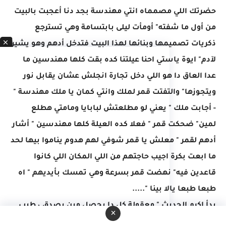
حضرتك اللي مصمماه انتي مهندسة بجد دنا أعجبت بالبيت
من أول ما شفته" أومأت ليلى بابتسامة وهي تسترجع
ذكريات تصميمها وبنائها لهذا البيت فتدخل أدهم وهو يشير
لآدم" ايوة ياستي احنا عيلتنا كده بقت كلها مهندسين ما
عدا العاق دا هو اللي دخل تجارة انجلش عشان يقابل نور
ويتجوزها" والتفتت قمر لملك وانتي كمان يا ملك مهندسة "
- أجابت ملك " يعني لو مطلعتش لبابايا ومامتي هطلع
لمين" ضحكت قمر " فعلا كده العيلة كلها مهندسين " أشار
أدهم لقمر " معلش يا قمر شوفي لهم هدوم يناموا بيها لحد
ما ابعت بكرة اجيب حاجتهم من اللي المكان اللي كانوا
قاعدين فيه" نهضت قمر بسرعة وهي تمسك بأيديهم " اه
طبعا طبعا يالا بينا ".....
بدأ اكرم الحديث " معقولة كل دا يحصل مين يصدق ، طيب
×
.... انا هاقوم بقا مع ماجد واروح البيت التاني وأمري لله" ثم