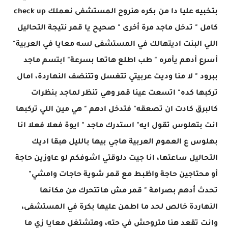
بتخبيه عليا دا من بكره هنروح المستشفى نعملك check up
كامل " تدخل ماجد مرة أخرى " صحيح يا قمر نتيجة التحاليل
اللي البنت اديتهالك في المستشفى لسه معايا في العربية"
أسرع أدهم يأمره " طب اطلع هاتها بسرعة" ابتسم ماجد
ببرود " لا منا وديت عربيتي تتغسل وتتنضف النهاردة، امال
تركبها كده" اتسعت عينا قمر وهي تنظر لماجد بنظرات
كالبرق كادت ان تصعقه" فتدخل ادهم " هي مين اللي تركبها
انت بتهلوس تقول ايه" استدرك ماجد " ايوة فعلا فعلا انا
بهلوس ع العموم العربية هاجي بيها بالليل هبقا اديك
التحاليل ساعتها، انا جيت دلوقتي اشوفكم لو عاوزين حاجة
أو محتاجين حاجة واظبط مع قمر شوية حاجات وامشي"
تحدث أدهم بصرامة " قمر مش هاتتحرك من مكانها
النهاردة خالص لحد ما اطمن عليها بكرة في المستشفى،
وانت تقعد هنا متروحش في حته، وهتشتغل معايا زي ما