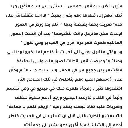
منين" نظرت له قمر بحماس " استنى بس لسه التقيل ورا"
نظر أدهم إلى ظهرها وهو يقول بعبث " لا احنا متفقناش على
كده" ضربته بخفة بقبضة يدها " اتلم بقا وركز في الصور
اوعدك مش هاتزعل وانت بتشوفها" بعد أن انتهت الصور
العائلية ظهرت قمر مرة أخرى في الفيديو وهي تقول "
ودلوقتي هنقول يعني اني تخيلت شكلهم لما يكبروا ودا اللي
وصلتله" وعرضت قمر لقطات لصور ملك وليلى الحقيقة
فاقشعر بدن جميع من في الحفل وساد الصمت التام وكأن
على رؤوسهم الطير وهم يتأملون في تلك الملامح التي
افتقدوها كثيرا. وفجأة ظهرت ملك في فيديو حي وهي تبتسم
وتبدأ في الكلام فارتعد الجميع ورجع أدهم خطوة للخلف
وضربات قلبه تكاد تجعله يفقد وعيه " ازيكم كلكم يا جماعة"
ابتسمت وانتظرت قليل قبل ان تسترسل في الحديث فنظر
أدهم إلى الشاشة مرة أخرى وهو يشير إلى وجه أخته