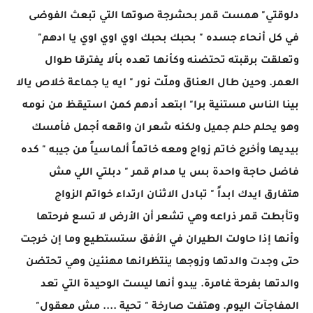
دلوقتي" همست قمر بحشرجة صوتها التي تبعث الفوضى
في كل أنحاء جسده " بحبك بحبك اوي اوي اوي يا ادهم"
وتعلقت برقبته تحتضنه وكأنها تعده بألا يفترقا طوال
العمر. وحين طال العناق وملّت نور " ايه يا جماعة خلاص يالا
بينا الناس مستنية برا" ابتعد أدهم كمن استيقظ من نومه
وهو يحلم حلم جميل ولكنه شعر ان واقعه أجمل فأمسك
بيديها وأخرج خاتم زواج ومعه خاتماً ألماسياً من جيبه " كده
فاضل حاجة واحدة بس يا مدام قمر " دبلتي اللي مش
هتفارق ايدك ابداً " تبادل الاثنان ارتداء خواتم الزواج
وتأبطت قمر ذراعه وهي تشعر أن الأرض لا تسع فرحتها
وأنها إذا حاولت الطيران في الأفق ستستطيع وما إن خرجت
حتى وجدت والدتها وزوجها ينتظرانها مهنئين وهي تحتضن
والدتها بفرحة غامرة. يبدو أنها ليست الوحيدة التي تعد
المفاجآت اليوم. وهتفت صارخة " تحية .... مش معقول"