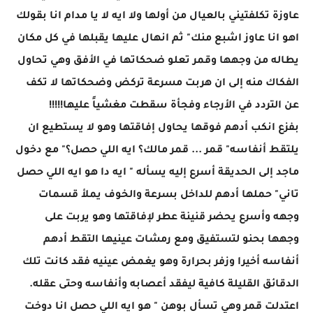
عاوزة تكلفتيني بالعيال من أولها ولا ايه لا يا مدام انا بقولك
اهو انا عاوز اشبع منك" ثم انهال عليها يقبلها في كل مكان
يطاله من وجهها وقمر تعلو ضحكاتها في الأفق وهي تحاول
الفكاك منه إلى ان هربت مسرعة تركض وضحكاتها لا تكف
عن التردد في الأرجاء وفجأة سقطت مغشياً عليها!!!!!
بفزع انكب أدهم فوقها يحاول إفاقتها وهو لا يستطيع ان
يلتقط أنفاسه" قمر ... قمر مالك؟ ايه اللي حصل؟" مع دخول
ماجد إلى الحديقة أسرع إليه يسأله " ايه دا هو ايه اللي حصل
تاني" حملها أدهم للداخل بسرعة والخوف يملأ قسمات
وجهه وأسرع يحضر قنينة عطر لإفاقتها وهو يربت على
وجهها بحنو لتستفيق ومع رمشات عينيها التقط أدهم
أنفاسه أخيرا وزفر بحرارة وهو يغمض عينيه فقد كانت تلك
الدقائق القليلة كافية ليفقد أعصابه وأنفاسه وحتى عقله.
اعتدلت قمر وهي تسأل بوهن " هو ايه اللي حصل انا دوخت