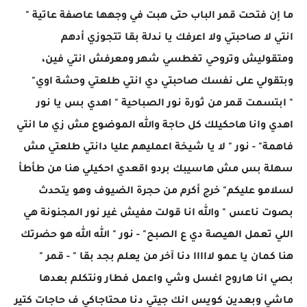
ما إن فتحت قمر الباب حتى هبت في وجهها عاصفة عاتية "
انتي لا صاحبتي ولا اعرفك يا ندلة بقا تتجوزي أدهم
ومتقوليش وتروحي تغطسي شهر ومعرفش انتي فين،
وبتقولي على نفسك صاحبتي دي انتي طلعتي وحشة اوي"
" ابتسمت قمر من ثورة نور الصباحية " اهدي بس يا نور
اهدي وانا هاحكيلك كل حاجة والله الموضوع مش زي ما انتي
فاهمة" - نور " لا يا شيخة اعمليهم عليا دانتي طلعتي مش
سهلة بس مش هاسيبك بردو اقعدي احكيلي هنا من طأطأ
لسلامو عليكم" خرج أكرم من حجرة الضيوف وهو يتحدث
بصوت ناعس " والله انا قولت مفيش غير نور المجنونة هي
اللي تعمل الهيصة دي ع الصبح" - نور " الله الله هو حضرتك
هنا كمان يا عمو لااااا دنا آخر من يعلم بجد بقا " - قمر "
بصي انا هاروح اغسل وشي واعمل فطار ونتكلم بعدها
ماشي وبعدين كويس انك جيتي دنا محتاجاكي ف حاجات كتير