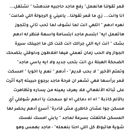
قمر تقولنا هانعمل" رفع ماجد حاجبيه مندهشا " نشتغل...
انا وانت... زي ما قمر تقولنا.. ياعيني ع الرجولة اللي ضاعت"
نهره ادهم " اتلهي انت لما نشوف لما تحب تاني وتتجوز
هاتعمل ايه" ابتسم ماجد ابتسامة واسعة فنظر له ادهم
بشك " انت ايه اللي جرالك انت كنت كل ما اجيبلك سيرة
الجواز ولا الحب زمان تعملي فيها افلاطون ودلوقتي بتضحك
الضحكة الهبلة دي انت بتحب جديد ولا ايه ياسي ماجد"
وتمتم الأخير " لا بحب قديم" - أدهم " نعم يا اخويا " امسكت
قمر برأسها فهي تشعر ان فرحة ماجد برجوع حبيبته إليه أثرت
على ثباته الأنفعالي فلا يعرف يمينه من يساره وتظاهرت
بالألم كاذبة " اه اه دماغي اه لو سمحت يا ادهم شوفلي أي
مسكن جوا عشان خاطري مش قادرة" أسرع أدهم يحضر لها
المسكن فالتفتت بسرعة لماجد " يابني امسك نفسك
شوية هاتبوظ كل اللي احنا بنعمله" - ماجد بهمس وهو