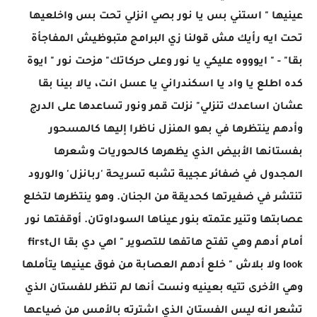
عينيها " استني بس يا نور بصي انزلي تحت بس واخلعيها
تحت ايه رأيك مش قولنا زي البرامج متبوظيش المفاجأة
بقا" - " ايوووه عليكي يا نور وعلى حركاتك" مزحت نور " ايوة
كده اطلع يا واد يا اسكندراني يا عسل انت، يالا بينا بقا
عشان اساعدك تنزلي" نزلت قمر ونور تساعدها على الدرج
وأدهم ينتظرها في بهو المنزل ناظرا إليها كالمسحور
بفستانها الأبيض الذي يظهرها كالحوريات وشعرها
المجدول في ضفائر عجيبة تشبه تسريحة 'ربانزل' والورود
تنتشر في ضفيرتها كحديقة من الجنان. وهو ينتظرها لتخلع
عصابتها وتنير عتمته بنور عيناها السوداوتان. أوقفتها نور
أمام أدهم وهي تفتح هاتفها للتصوير " اهي دي بقا الfirst
look ولا بلاش " خلع أدهم العصابة من فوق عينيها يتأملها
وهي الأخرى تتيه بعينيه ونست أنها لم تنظر للفستان الذي
تشعر انه ليس الفستان الذي اشترته بالأمس من ضياعها