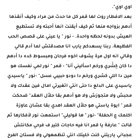
اوي اوي".
بعد الافطار روت لها قمر كل ما حدث من مراد وكيف أنقذها
أدهم بزواجه منها ثم كيف أيقنت انها أحبته ولا تستطيع
العيش بدونه لحظه واحدة. - نور " يا عيني على قصص الحب
الفظيعة. ربنا يسعدكم يارب انا مصدقتش لما آدم قالي
وقالي انه اول مرة يشوف اخوه فرحان ومبسوط كده دا أدهم
دا كان كِشَري ورخم اسأليني أنا" - قمر " نور لمي نفسك هو
مين دا اللي كشري ورخم دا دودو حبيبي عسل" -نور " ياسيدي
ياسيدي على الدلع دا حتى انتي اتغيرتي امال فين عقدك ولا
محبش ولا متجوزش ولا هو أدهم بقا حلاّل العقد" ضحكت
قمر " ايوة ياستي هو حلاّل العقد اهدي بقا عشان عاوزة
اكلمك ع الحفلة" -نور " ها قوليلي" استمعت نور لأفكارها ثم
قالت " عارفة يا قمر انا فيه حاجات كتير ف فرحي مكانتش
عجباني ياريتني كنت خليتك انتي تنظمهولي ولا فستان الفرح