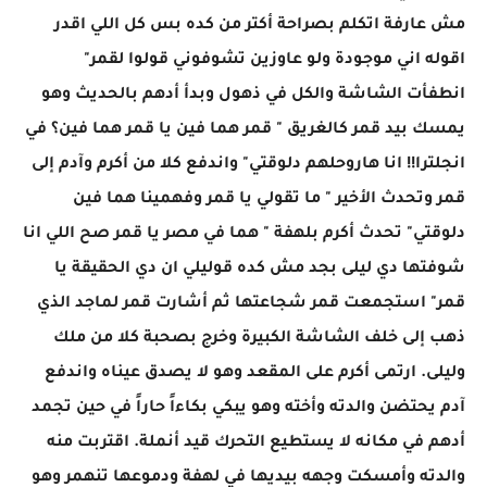
مش عارفة اتكلم بصراحة أكتر من كده بس كل اللي اقدر
اقوله اني موجودة ولو عاوزين تشوفوني قولوا لقمر"
انطفأت الشاشة والكل في ذهول وبدأ أدهم بالحديث وهو
يمسك بيد قمر كالغريق " قمر هما فين يا قمر هما فين؟ في
انجلترا!! انا هاروحلهم دلوقتي" واندفع كلا من أكرم وآدم إلى
قمر وتحدث الأخير " ما تقولي يا قمر وفهمينا هما فين
دلوقتي" تحدث أكرم بلهفة " هما في مصر يا قمر صح اللي انا
شوفتها دي ليلى بجد مش كده قوليلي ان دي الحقيقة يا
قمر" استجمعت قمر شجاعتها ثم أشارت قمر لماجد الذي
ذهب إلى خلف الشاشة الكبيرة وخرج بصحبة كلا من ملك
وليلى. ارتمى أكرم على المقعد وهو لا يصدق عيناه واندفع
آدم يحتضن والدته وأخته وهو يبكي بكاءاً حاراً في حين تجمد
أدهم في مكانه لا يستطيع التحرك قيد أنملة. اقتربت منه
والدته وأمسكت وجهه بيديها في لهفة ودموعها تنهمر وهو