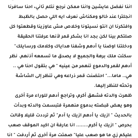
اننا نفضل عايشين واننا ممكن نرجع نتلم تاني، احنا سافرنا
انجلترا عند خالو ومكناش نعرف ايه اللي حصل بالظبط
وافتكرنا ان انتو نسيتونا وخلاص مش عاوزينا وقطعتوا كل
صلتكم بينا لكن بجد انا بشكر قمر لأنها عرفتنا الحقيقة
ودخلتنا اوضنا يا أدهم وشفنا هداياك وكلامك ورسايلك"
سكتت ملك برهة والجميع لا يصدق ما تسمعه أذنهم. نظر
أدهم لقمر والدموع تنهمر من عينيه " هي بتقول احنا هي ..
هي.. ماما..." احتضنت قمر ذراعه وهي تنظر إلى الشاشة
وتحثه للنظر إليها.
ظهرت والدته فشهق أكرم، وتراجع أدهم للوراء مرة أخرى
وهو يعض قبضته بدموع منهمرة فتبسمت والدته وبدأت
بالحديث " ازيك يا أدهم ازيك يا آدم" ثم ترددت قليلا وقالت
بحرص " ازيك يا أكرم........ انا عارفة ان اكيد الموقف صعب
عليكم زي ما هو صعب عليا" صمتت مرة أخرى ثم أردفت " انا