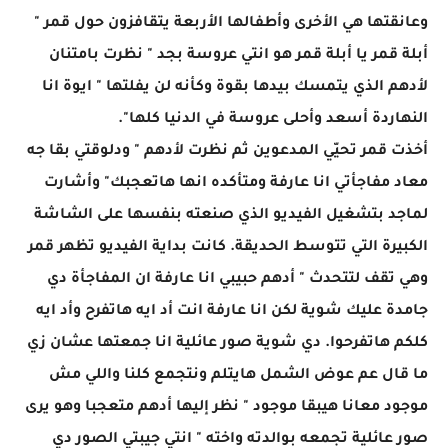
وعانقتها هي الأخرى وأطفالها الأربعة يتقافزون حول قمر "
أبلة قمر يا أبلة قمر هو انتي عروسة بجد " نظرت بامتنان
لأدهم الذي يتمسك بيدها بقوة وكأنه لن يفلتها " ايوة انا
النهاردة أسعد وأحلى عروسة في الدنيا كلها".
أخذت قمر تحيّي المدعوين ثم نظرت لأدهم " ودلوقتي بقا جه
معاد مفاجأتي انا عارفة ومتأكده انها هاتعجبك" وأشارت
لماجد بتشغيل الفيديو الذي صنعته بنفسها على الشاشة
الكبيرة التي تتوسط الحديقة. كانت بداية الفيديو تظهر قمر
وهي تقف لتتحدث " أدهم حبيبي انا عارفة ان المفاجأة دي
جامدة عليك شوية لكن انا عارفة انت أد ايه هاتفرح وأد ايه
كلكم هاتفرحوا. دي شوية صور عائلية انا جمعتها عشان زي
ما قال عم عوض الشمل هايتلم ونتجمع كلنا واللي مش
موجود معانا هيبقا موجود " نظر إليها أدهم متعجبا وهو يرى
صور عائلية تجمعه بوالدته واخته " انتي جيبتي الصور دي