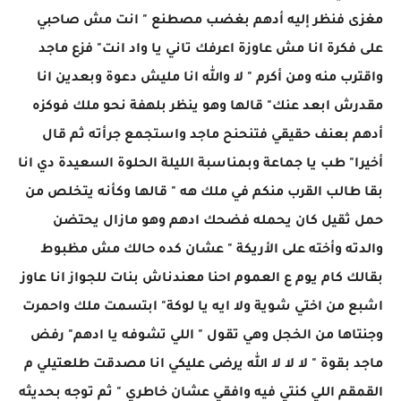
مغزى فنظر إليه أدهم بغضب مصطنع " انت مش صاحبي
على فكرة انا مش عاوزة اعرفك تاني يا واد انت" فزع ماجد
واقترب منه ومن أكرم " لا والله انا مليش دعوة وبعدين انا
مقدرش ابعد عنك" قالها وهو ينظر بلهفة نحو ملك فوكزه
أدهم بعنف حقيقي فتنحنح ماجد واستجمع جرأته ثم قال
أخيرا" طب يا جماعة وبمناسبة الليلة الحلوة السعيدة دي انا
بقا طالب القرب منكم في ملك هه " قالها وكأنه يتخلص من
حمل ثقيل كان يحمله فضحك ادهم وهو مازال يحتضن
والدته وأخته على الأريكة " عشان كده حالك مش مظبوط
بقالك كام يوم ع العموم احنا معندناش بنات للجواز انا عاوز
اشبع من اختي شوية ولا ايه يا لوكة" ابتسمت ملك واحمرت
وجنتاها من الخجل وهي تقول " اللي تشوفه يا ادهم" رفض
ماجد بقوة " لا لا لا الله يرضى عليكي انا مصدقت طلعتيلي م
القمقم اللي كنتي فيه وافقي عشان خاطري " ثم توجه بحديثه