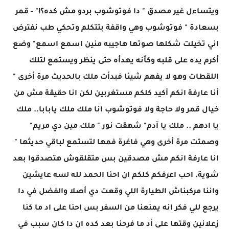
ويتساءل غير مصدق " دا فوتوشوب بردو مش كده؟!" - قمر
بسعادة " فوتوشوب وهي واقفة بتتكلم وتحكي طب نفترض
اني تخيلت شكلها صوتها هاجيبه منين اسمع اسمع" وضع
أكرم يده على قلبه وكأنه يهدأه حتى ينظر ويستمع لتلك
اللقطات وهو لا يفهم شيئا فبدأت ملك بالحديث مرة أخرى "
أنا عارفة انكم أكيد كلكم مستغربين لكن انا حقيقة مش من
خيال قمر ولا حاجة ولا فوتوشوب انا ملك ملك يابابا.. ملك
يا ادهم .. ملك يا آدم" شهقت نور " ملك مين دي مريم"
وصمتت مرة أخرى وهي فاغرة فمها لتستمع لباقي حديثها "
انا عارفة انكم مش مصدقين بس متقلقوش هتصدقوا بعد
شوية. احب اعرفكم كلكم ان احنا الحمد لله لسه عايشين
واننا مركبناش الطيارة اللي وقعت دي أصلا والفضل في دا
يرجع للي فكر انه يمنعنا من السفر بس احنا على اد ما كنا
زعلانين وقتها على أد ما فرحنا بعد كده ان دا كان سبب في