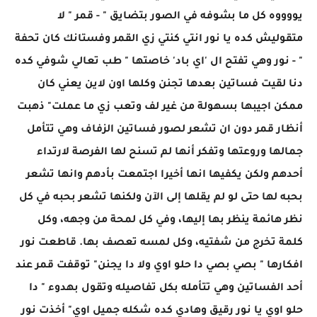
يووووه كل ما بشوفه في الصور بتضايق " - قمر " لا
متقوليش كده يا نور انتي كنتي زي القمر وفستانك كان تحفة
" - نور وهي تفتح ال 'اي باد' خاصتها " طب تعالي شوفي كده
دنا لقيت فساتين بعدها تجنن وكلها اون لاين يعني كان
ممكن اجيبها بسهولة من غير لف وتعب زي ما عملت" ذهبت
أنظار قمر دون ان تشعر لصور فساتين الزفاف وهي تتأمل
جمالها وروعتها وتفكر أنها لم تسنح لها الفرصة لارتداء
أحدهم ولكن يكفيها انها أخيرا اجتمعت بأدهم وانها تشعر
بحبه لها حتى لو لم يقلها إلى الآن ولكنها تشعر بحبه في كل
نظر هائمة ينظر بها إليها، وفي كل لمحة من وجهه، وكل
كلمة تخرج من شفتيه، وكل لمسه تعصف بها. قاطعت نور
افكارها " بصي بصي دا حلو اوي ولا دا يجنن" توقفت قمر عند
أحد الفساتين وهي تتأمله بكل تفاصيله وتقول بهدوء " دا
حلو اوي يا نور رقيق وهادي كده شكله جميل اوي" أخذت نور