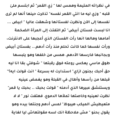
في نظراته المتيمة وهمس لها " زي القمر" ثم ابتسم ملئ
قلبه " وزي ليه ما انتي القمر نفسه" تذكرت حينها أنها لم ترى
نفسها إلى الآن ونظرت لفستانها وشهقت عاليا " ابيض ...
انا لبست فستان أبيض" ثم التفتت إلى المرآة الضخمة
أمامها وهالها انها رأت الفستان الذي أعجبها على الانترنت،
ورأت نفسها كما كانت تحلم منذ رأت أدهم... بفستان أبيض
وبجانبها فارسها الأدهم. همس من خلفها وهو يلبسها
طوق ماسي يعكس روعته فوق رقبتها " شوفتي بقا انا ليه
حق أحبك بجنون ازاي" استدارت له بسرعة " انت قولت ايه؟"
قبلها من رأسها وأطال في القبلة وهو يغمض عينيه
ويستنشق عبيرها الذي أدمنه " قولت بحبك .. بحبك يا قمر"
نظرت لعينيه وخاصتها تملأها الدموع. فهتفت نور " لا لا
متعيطيش الميكب هيبوظ" لمس أدهم وجنتها بيده وهو
يقول بحنو " مش ملاحظة انك لسه مقولتهاش ليا لغاية