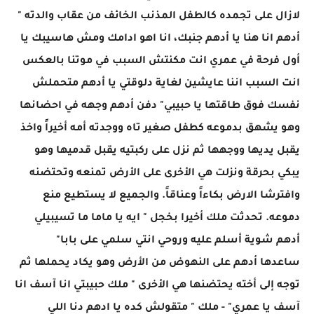
لازال على تجمده كالطفل المذنب الخائف من عقاب والدته "
أدهم انا هنا يا أدهم جنبك، انا اهو ادامك ومش هاسيبك يا
أول فرحة في عمري انت مكنتش السبب في موتنا بالعكس
انت السبب اننا عايشين لغاية دلوقتي يا أدهم متحملش
نفسك فوق طاقتها يا حبيبي" دفن أدهم وجهه في احضانها
وهو يشهق بدموعه كطفل صغير تاه ووجدته أمه أخيراً واخذ
يقبل يديها ووجهها ثم نزل على ركبتيه يقبل قدميها وهو
يبكي بحرقة ونزلت هي الأخرى على الأرض تمنعه وتحتضنه
وافترشا الارض بكاءاً وعناقاً. والجميع لا يستطيع منع
دموعه. تحدثت ملك أخيرا بخجل " ايه يا ماما ما تسيبيلي
أدهم شوية أسلم عليه وروحي انتي سلمي على بابا"
ساعدها أدهم على النهوض من الأرض وهو يكاد يحملها ثم
توجه إلى أخته يحتضنها هي الأخرى " ملك حبيبتي انا آسف انا
آسف يا عمري" - ملك " متقولش كده يا ادهم دنا اللي