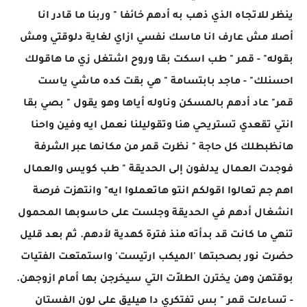
ينظر للاتجاه الذي ذهب به أدهم خائفا " وربنا ما قادر انا
أصلا مش عارف انا ماسك نفسي ازاي لغاية دلوقتي ومش
بقوله" - قمر " طب اسكت بقا وروح اشتغل زي ما هاقولك
احسنلك" - ماجد بابتسامة " هي بقت كده ماشي ياست
قمر" عاد أدهم بالمسكن وناوله أياها وهو يقول " بصي بقا
انتي تقعدي تستريحي هنا وتقوليلنا نعمل ايه وفين واحنا
هانظبطلك كل حاجة " نظرت قمر من مكانها عبر الشرفة
فوجدت العمال يدلفون إلى الحديقة " طب كويس والعمال
اهم جم تعالوا اقولكم انتو هاتعملوا ايه" وانتهزت فرصة
انشغال أدهم في الحديقة وجلست على حاسوبها المحمول
تنهي ما كانت قد بدأته منذ فترة كهدية لأدهم. ثم بعد قليل
حضرت نور بصحبتها 'الميكب ارتيست' واستمتعت الفتيات
بوقتهن وهن يخترن الطلاّت التي سيخرجن بها أمام ازوجهن.
- تساءلت قمر " بس تفتكري دا هيليق على لون الفستان