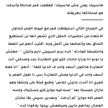
هاسيبك يعني مش هاسيبك" قهقهت قمر ضاحكة وأسكت
هو ضحكاتها بطريقته.
******************
في الصباح التالي استيقظت قمر مع خيوط الفجر لتحاول
الانتهاء من تحضيرات الحفل الذي تشعر انها لن تستطيع
اللحاق بها وإتمامها على أكمل وجه. اقترب أدهم من خلفها
واحتضنها كعادته " كده بردو تسيبيني نايم وتنزلي " - معلش
يا دودو انا ورايا حاجات كتير اوي النهاردة بجد وصدقني انت
النهاردة هاتكون أسعد واحد ف الدنيا كلها" - أدهم " انا فعلا
أسعد واحد في الدنيا ومش النهاردة بس دا طول العمر يا
قمري انا أخدت جايزتي خلاص" وطبع قبلة على وجنتها وهو
مازال ممسكا بها " لسه فيه جوايز كتير مستنياك ولسه
العمر كله جوايز" ثم أردفت " وبعدين سيبني بقا عشان
العمال زمانهم جايين ومينفعش ييجوا يلاقونا كده "