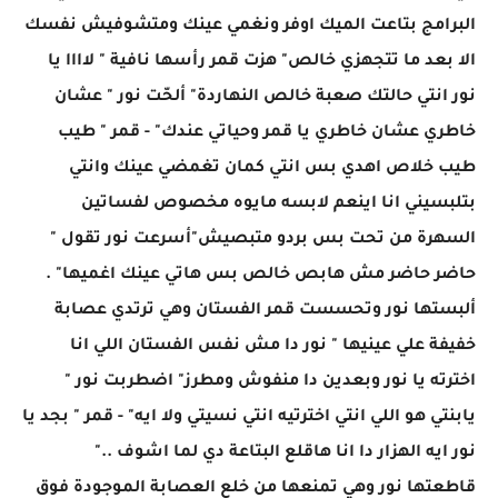
البرامج بتاعت الميك اوفر ونغمي عينك ومتشوفيش نفسك
الا بعد ما تتجهزي خالص" هزت قمر رأسها نافية " لاااا يا
نور انتي حالتك صعبة خالص النهاردة" ألحّت نور " عشان
خاطري عشان خاطري يا قمر وحياتي عندك" - قمر " طيب
طيب خلاص اهدي بس انتي كمان تغمضي عينك وانتي
بتلبسيني انا اينعم لابسه مايوه مخصوص لفساتين
السهرة من تحت بس بردو متبصيش"أسرعت نور تقول "
حاضر حاضر مش هابص خالص بس هاتي عينك اغميها" .
ألبستها نور وتحسست قمر الفستان وهي ترتدي عصابة
خفيفة علي عينيها " نور دا مش نفس الفستان اللي انا
اخترته يا نور وبعدين دا منفوش ومطرز" اضطربت نور "
يابنتي هو اللي انتي اخترتيه انتي نسيتي ولا ايه" - قمر " بجد يا
نور ايه الهزار دا انا هاقلع البتاعة دي لما اشوف .."
قاطعتها نور وهي تمنعها من خلع العصابة الموجودة فوق