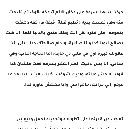
حركت يديها بسرعة على مكان الالم تدعكه بقوة، ثم تقدمت
منه وهي تمسك يديه وتطبع قبلة رقيقة في كفه وهتفت
بنعومة : على فكرة بقى انت زعلك عندي بالدنيا كلها، انا كنت
بصالح ابويا كدا وانا صغيرة، وبدام صالحتك كدا، يبقى انت
غلاوتك كبيرة اوي في قلبي دي حاجة، اما الحاجة التانية وهي
سامي، انا بس لاقيت الخبر انتشر بسرعة خفت علشان كدا
قولت لا مش مراته، واديك شوفت نظرات البنات ليا بعد ما
عرفوا اني مراتك، خافوا مني وانا مكنتش عاوزة كدا.
تعجب من قدرتها على تطويعه وتحويله لحملٍ وديع بين