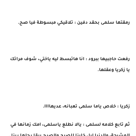
رمقتها سلمى بحقد دفين : تلاقيكي مبسوطة فيا صح.
رفعت حاجبيها ببرود : انا هاتبسط ليه ياختي، شوف مراتك
يا زكريا وعقلها.
زكريا : خلاص ياما سلمى تعبانه، عديهاااا.
ثم تابع كلامه لسلمى : يالا نطلع ياسلمى، امك زمانها في