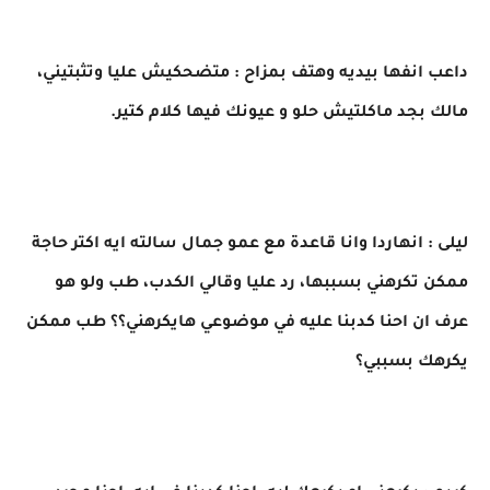
داعب انفها بيديه وهتف بمزاح : متضحكيش عليا وتثبتيني،
مالك بجد ماكلتيش حلو و عيونك فيها كلام كتير.
ليلى : انهاردا وانا قاعدة مع عمو جمال سالته ايه اكتر حاجة
ممكن تكرهني بسببها، رد عليا وقالي الكدب، طب ولو هو
عرف ان احنا كدبنا عليه في موضوعي هايكرهني؟؟ طب ممكن
يكرهك بسببي؟