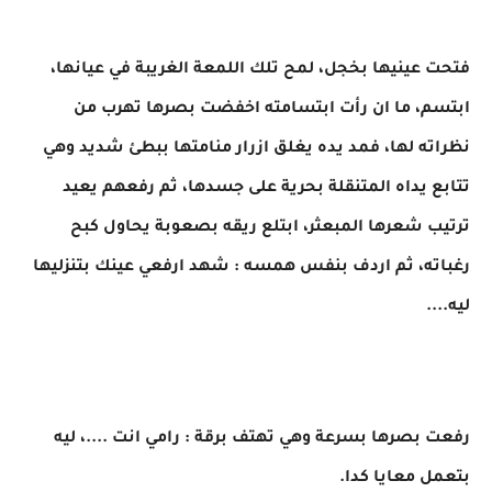
فتحت عينيها بخجل، لمح تلك اللمعة الغريبة في عيانها،
ابتسم، ما ان رأت ابتسامته اخفضت بصرها تهرب من
نظراته لها، فمد يده يغلق ازرار منامتها ببطئ شديد وهي
تتابع يداه المتنقلة بحرية على جسدها، ثم رفعهم يعيد
ترتيب شعرها المبعثر، ابتلع ريقه بصعوبة يحاول كبح
رغباته، ثم اردف بنفس همسه : شهد ارفعي عينك بتنزليها
ليه....
رفعت بصرها بسرعة وهي تهتف برقة : رامي انت ....، ليه
بتعمل معايا كدا.