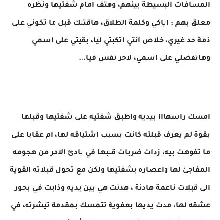
المسافات البسيطة بينهم، وهتف امام شفتيها ونظره
معلق بهم : اياكي وكلمة الطلاق، هاقتلك قبل ما تكوني على
ذمة حد غيري، خلاص انتي اتكبتي ليا، بقيتي على اسمي
وهاتفضلي على اسمي، لاخر نفس فيا...
امسك راسهااا بيديه واطبق شفتيه على شفتيها وقبلها
بقوة لم يعرف قبلته كانت بسبب اشتياقه لها، ام عقابا على
ما تفوهت بيه، زدات ضربات قلبها في بادئ الامر من هجومه
المفاجئ لها واعصاره بشفتيها ولكن مع تحول قبلاته القوية
الى قبلات ناعمة هادئة ، هدئت هي بين يديه وذابت في بحور
عشقه لها، مدت يديها بعفوية تتمسك بمقدمة تيشرته، في