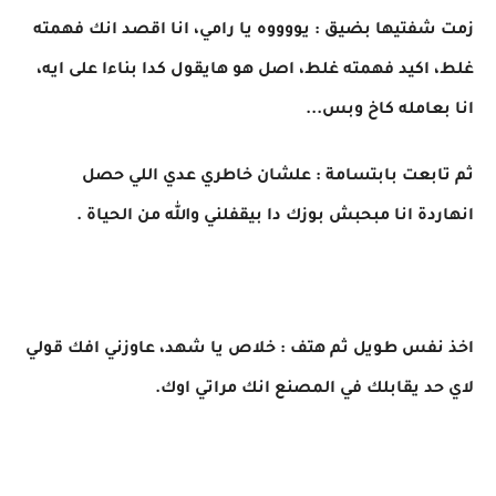
زمت شفتيها بضيق : يووووه يا رامي، انا اقصد انك فهمته
غلط، اكيد فهمته غلط، اصل هو هايقول كدا بناءا على ايه،
انا بعامله كاخ وبس...
ثم تابعت بابتسامة : علشان خاطري عدي اللي حصل
انهاردة انا مبحبش بوزك دا بيقفلني والله من الحياة .
اخذ نفس طويل ثم هتف : خلاص يا شهد، عاوزني افك قولي
لاي حد يقابلك في المصنع انك مراتي اوك.