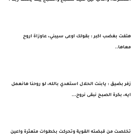
المشرحة، والدنيا ليل خلينا للصبح والصبح يبقا يحلها ربنا .
هتفت بغضب اكبر : بقولك اوعى سيبني، عاوزاة اروح
معاها..
زفر بضيق : يابنت الحلال استهدي بالله، لو روحنا هانعمل
ايه، بكرة الصبح نبقى نروح...
تخلصت من قبضته القوية وتحركت بخطوات متعثرة واعين