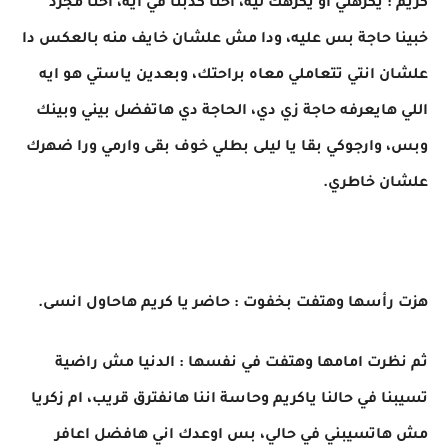
كريم : يكرهني او يكرهك ليه، احنا كدبنا في ايه، احنا مجرد
خبينا حاجة بس عليه، ودا مش علشان خايف منه بالعكس دا
علشان انتي تتعاملي معاه براحتك، وبعدين ياستي هو ايه
اللي هايعرفه حاجة زي دي، الحاجة دي هاتفضل بيني وبينك
وبس، وارجوكي بقا يا ليلى بطلي خوف بقى وارمي ورا ضهرك
علشان خاطري.
هزت رأسها وهتفت بخفوت : حاضر يا كريم هاحاول انسى.
ثم نظرت امامها وهتفت في نفسها : الدنيا مش راضية
تسيبنا في حالنا ياكريم وحاسة اننا هانفترق قريب، ام زكريا
مش هاتسيبني في حالي، بس اوعدك اني هافضل اعافر