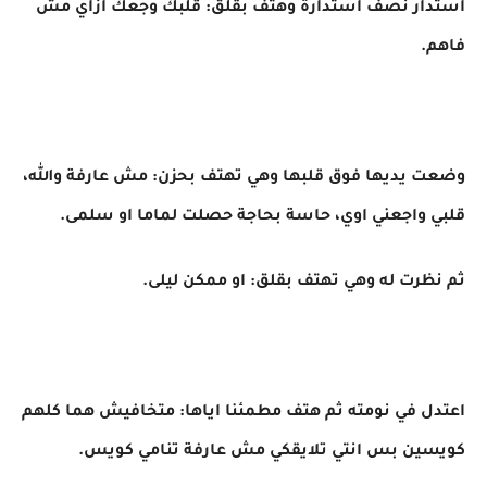
استدار نصف استدارة وهتف بقلق: قلبك وجعك ازاي مش
فاهم.
وضعت يديها فوق قلبها وهي تهتف بحزن: مش عارفة والله،
قلبي واجعني اوي، حاسة بحاجة حصلت لماما او سلمى.
ثم نظرت له وهي تهتف بقلق: او ممكن ليلى.
اعتدل في نومته ثم هتف مطمئنا اياها: متخافيش هما كلهم
كويسين بس انتي تلايقكي مش عارفة تنامي كويس.