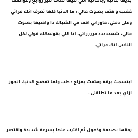
يديها بثانية وبالثانية التي تليها تماماً تثير زوابع وعواصف
غضبه و هتف بصوت عالي : ما الدنيا كلها تعرف انك مراتي
وعلى ذمتي، عاوزاني اقف في الشباك دا واغنيها بصوت
عالي، شهددددد مرررراتي، انا اللي بقولهالك قولي لكل
الناس انك مراتي.
ابتسمت برقة وهتفت بمزاح : طب ولما تفضح الدنيا، اتجوز
ازاي بعد ما تطلقني..
رمقها بصدمة وذهول ثم اقترب منها بسرعة شديدة واقتصر