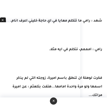
شهد : رامي ما تتكلم معايا في اي حاجة خليني اعرف انام.
رامي : امممم، نتكلم في ايه مثلا.
فكرت لوهلة ان تنطق باسم اميرة، زوجته التي لم يذكر
اسمها ولو مرة واحدة امامها...هتفت بتلعثم : عن اميرة
مراتك...
×