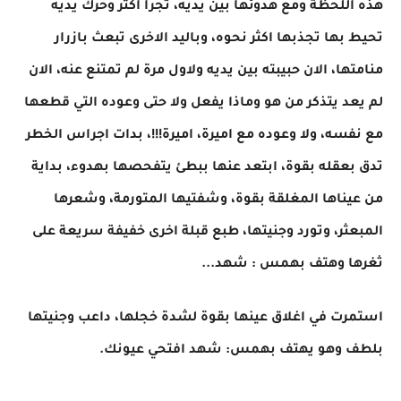
هذه اللحظة ومع هدوئها بين يديه، تجرأ اكثر وحرك يديه
تحيط بها تجذبها اكثر نحوه، وباليد الاخرى تبعث بازرار
منامتها، الان حبيبته بين يديه ولاول مرة لم تمتنع عنه، الان
لم يعد يتذكر من هو وماذا يفعل ولا حتى وعوده التي قطعها
مع نفسه، ولا وعوده مع اميرة، اميرة!!!، بدات اجراس الخطر
تدق بعقله بقوة، ابتعد عنها ببطئ يتفحصها بهدوء، بداية
من عيناها المغلقة بقوة، وشفتيها المتورمة، وشعرها
المبعثر، وتورد وجنيتها، طبع قبلة اخرى خفيفة سريعة على
ثغرها وهتف بهمس : شهد...
استمرت في اغلاق عينها بقوة لشدة خجلها، داعب وجنيتها
بلطف وهو يهتف بهمس: شهد افتحي عيونك.