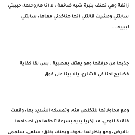
زائغة وهي تهتف بنبرة شبه ضائعة : لا انا هاروحلها، حبيبتي
سابتني ومشيت قالتلي انها هتاخدني معاها، سابتني
لييييه....
جذبها من مرفقها وهو يهتف بعصبية : بس بقا كفاية
فضايح احنا في الشارع، يالا بينا على فوق.
ومع محاولاتها للتخلص منه، وتمسكه الشديد بها، وقعت
فاقدة للوعي، مد زكريا يديه بسرعة تلحقها من اصدامها
بالارض، وهو ينظر لها بخوف ويهتف بقلق: سلمى، سلممى