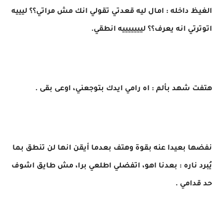
الغيظ داخله : امال ليه قعدتي تقولي انك مش مراتي؟؟ ليييه
اتوترتي انه يعرف؟؟ ليييييييه انطقي.
هتفت شهد بألم : اه رامي ايدك بتوجعني، اوعى بقى .
نفضها بعيدا عنه بقوة وهتف بعدما أيقن انها لن تنطق بما
يُبرد ناره : بعدنا اهو، اتفضلي اطلعي برا، مش طايق اشوف
حد قدامي .