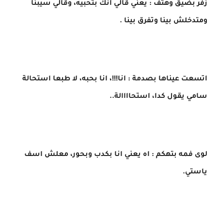
زفر بضيق وهتف : يعني قالي انك بتحبيه، وقالي سيبنا
ومتدخلش بينا وتفرق بينا .
اتسعت عيناها بصدمة : انا!!!، انا بحبه، لا طبعا استحالة
سامي يقول كدا، استحاااالة..
لوى فمه بتهكم : اه يعني انا بكدب وبحور، معلش اسف
ياستي.