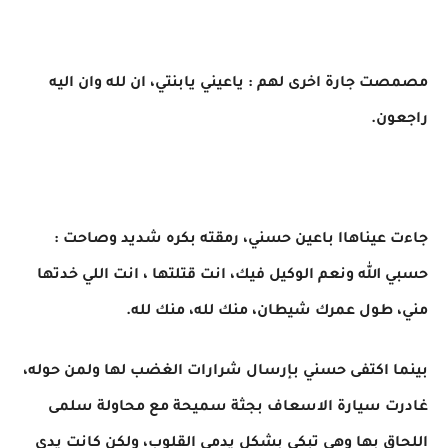
مصمصت جارة اخرى لهم : ياعيني يابنتي، ان لله وان اليه
راجعون.
جاءت عيناهاا باعين حسني، رمقته بكره شديد وصاحت :
حسبي الله ونعم الوكيل فيك، انت قتلتها ، انت اللي خدتها
مني، طول عمرك شيطان، منك لله، منك لله.
بينما اكتفى حسني بإرسال شرارات الغضب لها ولمن حوله،
غادرت سيارة الاسعاف بجثة سميحة مع محاولة سلمى
اللحاق بها وهي تبكي بشكل يدمي القلوب، ولكن كانت يدي