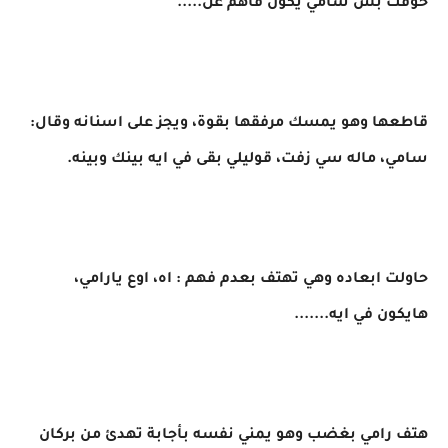
خوفت بس سامي يكون فاهم غل.....
قاطعها وهو يمسك مرفقها بقوة، ويجز على اسنانه وقال:
سامي، ماله سي زفت، قوليلي بقى في ايه بينك وبينه.
حاولت ابعاده وهي تهتف بعدم فهم : اه، اوع يارامي،
هايكون في ايه.......
هتف رامي بغضب وهو يمني نفسه بأجابة تهدئ من بركان