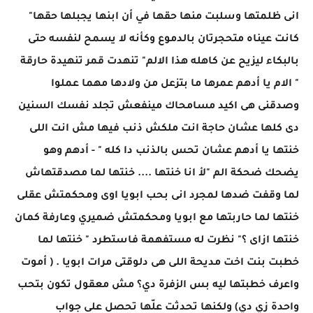
انى ظلمتها وسلبت منها حقها في أن ابنها يجبلها حقها"
كانت عيناه متحجرتان بالدموع وكأنه لا يسمح لنفسه حتى
بالبكاء ليزيح عن كاهله هذا الالم" تنهدت قمر تنهيدة حارقة
" الام يا أدهم عمرها ما بتزعل من ولادها مهما عملوا
وصدقنى هى اكيد مسامحاك مينفعش تجلد نفسك السنين
دى كلها عشان حاجة انت ملكش ذنب فيها مش انت اللى
خنتها يا أدهم عشان تحس بالذنب دا كله " - أدهم وهو
يضحك ضحكة الم "لأ انا خنتها .... خنتها لما مصدقتهاش
لما وقفت ضدها لمجرد انى بحب ابويا اوى ومحكمتش عقلى
خنتها لما حاربتها مع ابويا ومحكمتش ضميري وعارفة كمان
خنتها ازاى ؟" نظرت له مستفهمة فاستطرد " خنتها لما
خطبت بنت اخت مديحة اللى هى دلوقتى مرات ابويا . ( أموت
واعرف خطبتها ليه بس الزفرة دي؟ مش معقول تكون بتحب
واحدة زي دي) ولكنها تحدثت علّها تحصل على جواب