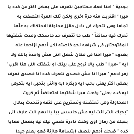
بجدية " احنا فعلا محتاجين نتعرف على بعض اكتر من كده يا
ميرا " اقتربت منه مرة اخرى ولكن تلك المرة التصقت به
تماما وهى تتحرك فى دلال مقزز محاولةَ الاحتكاك به علّها
تحرك فيه ساكناً " طب ما تتعرف حد ماسكك ومدت شفتيها
المفتوحتان فى شراهه نحو خاصته لكن أدهم ازاحها عنه
بهدوء " ميرا احنا فى مكان شغل انتى مش واخدة بالك ولا
ايه " -ميرا " طب يالا نروح على بيتك او شقتك اللى هنا اقرب"
زفر ادهم " ميرا انا مش قصدى نتعرف كده انا قصدى نعرف
بعض اكتر يعنى بحب ايه وبكره ايه وانتى بتحبى ايه بتكرهى
ايه كده يعنى" رفعت ميرا شفتيها امتعاضاً ثم كررت
المحاولة وهى تحتضنه وتستريح على كتفه وتتحدث بدلال
"بحبك انت, انت ليه مش حاسس بيا يا ادهم انت عارف انى
بحبك من زمان اوى وكنت نادرة نفسي ليك ليه بتعمل معايا
كده " ضحك أدهم بنصف ابتسامة هازئة فهو يعلم جيدا