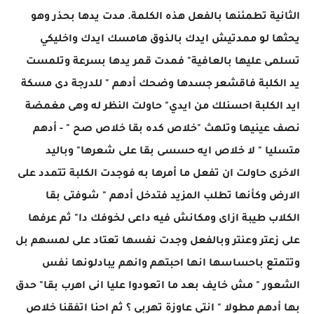
الثانية تطمئنها بالفعل هذه الكلمة. مدت يدها بحذر وهو
يحثها لو ممدتيش ايدك بالذوق هامسك ايدك واخليكي
تسلمى عليها بالعافية" فمدت قمر يدها بسرعة وتلمست
يد الكلبة فاقشعر جسدها وضحك أدهم " للدرجة دى مسكة
ايد الكلبة احسنلك من ايدي" حاولت النظر له وهى مغمضة
نصف عينيها وتلهث "خلاص كده بقا خلاص صح " - أدهم
متسليا " لا خلاص ايه حسسى بقا على شعرها" وباليد
الاخرى حاولت ان تفعل ما أمرها به فوجدت الكلبة تتمدد على
الارض وكأنها تطلب المزيد فتدخل أدهم " شوفتى بقا
الكلاب طيبة ازاى ومكانش فيه داعى لخوفك دا" ثم عرفها
على زعتر وعنتر وبالفعل وجدت نفسها تعتاد على لمسهم بل
وتتمتع باحساسها انها احبتهم وانهم يبادلونها نفس
الشعور " مش خايف بعد ما اتعودوا عليا انى اهرب بقا" حدق
بها أدهم مطولا " انتى عاوزة تهربى ؟ ثم احنا اتفقنا خلاص