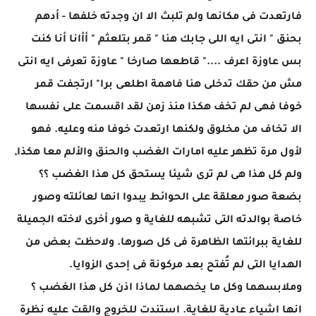
فارتعدت فى مكانها ولم تلبث الا ان وجدته خلفها - أدهم
بحنق " انتى ايه اللى جابك هنا " قمر بتلعثم " أأانا أنا كنت
بس عاوزة اعرف ...." قاطعها صارخا " عاوزة تعرفى ايه انتى
مش من حقك تدخلى هنا فاهمة اطلعى برا" ارتجفت قمر
خوفا فهى لم تخف هكذا منذ زمن لقد اقسمت على نفسها
الا تخاف من مخلوق ولكنها ارتعدت خوفا منه وعليه. فهو
لأول مرة تظهر عليه امارات الغضب والحنق والألم معا هكذا,
ولم كل هذا هى لم ترى شيئا يستحق كل هذا الغضب ؟؟
بضعة صور معلقة على الحوائط يبدوا انها لعائلته وصور
خاصة بوالدته التى تشبهه للغاية و صور أخرى لاخته الجميلة
للغاية ببرائتها الظاهرة فى كل صورها. ولاحظت بعض من
الهدايا التى لم تُفتح بعد مركونة فى إحدى الزوايا.
وملابسهما وكل ما يخصهما لماذا اذن كل هذا الغضب ؟
انها اشياء عادية للغاية. استندت للخروج والقت عليه نظرة