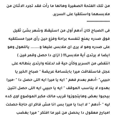
من تلك الفتحة الصغيرة وهالها ما رأت فقد تجرد الاثنان من
ملابسهما واستلقيا على السرير.
******************
فى الصباح كان أدهم أول من استيقظ وشعر بشئ ثقيل
فوق صدره يمنع تنفسه براحة وفزع حين رأى ميرا مستلقيه
على صدره وهو لا يرى اى ملابس عليها و....... ياللهول وهو
ايضا لا يرتدى أية ملابس!!! ( ازاى دا حصل وقمر فين )
انتفض من السرير وكأن حية قد لدغته وارتدى بنطاله على
عجل فاستفاقت ميرا بابتسامة عريضة " صباح الخير يا
حبيبي" -أدهم بعدم فهم " ايه يا ميرا ايه اللى حصل دا " -ميرا
بهدوء لا يناسب الموقف " ايه يا حبيبي ايه اللى حصل اتنين
بيحبوا بعض وهايتجوزوا قريب مالك مكبر الموضوع اوى كده
ليه " -أدهم " لا ابدا يا ميرا بس انا مش فاكر اى حاجة حصلت
امبارح معقول دا يحصل من غير ما افتكر " ميرا بغضب