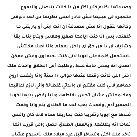
وصدمتها بكلام كتير اكتر من دا كانت بتبصلى والدموع
متحجرة فى عينيها مش قادر انسى نظرتها دى لحد دلوقتى
وكأنها بتقول انا مش مصدقة ان انت ابنى أو ياريتنى ما
خلفتك، بس انا كنت ايامها صغير وهلاس وبتاع بنات بقا
وشايف ان دا من حق اى راجل يعمله, وانا اصلا مكنتش
باستحمل كلمة على ابويا لانى كنت بحبه اوى ومش ممكن
اصدق انه يعمل حاجة غلط , وطلبت أمى الطلاق واخدت ملك
اختى اللى كانت وقتها عندها حوالى 17 سنة وانا رفضت اروح
معاهم لاني كنت مقتنع ان والدتي غلطانة واني لازم اعاقبها
ومكلمهاش عشان تحس بغلطها، وبابا رفض يديها اخويا
الصغير آدم , وقعدت بعيد لحد ما الطلاق يتم وانا وقفت
ضدها مع ابويا وتقريبا كنت بحاربها معاه لانه كان رافض
تماما انه يطلقها. وبالفعل الطلاق حصل وامى قررت انها
تاخد ملك اختى وتسافر قبل عيد ميلاد ملك بأسبوع عشان