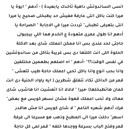
انسى الساندوتش داهية تاخدك يابعيدة ) - أدهم " ايوة يا
ميرا كنت باكل انتى عارفة مفيش حد يطبخلى صحيح يا ميرا
انتى بتعرفى تطبخى" ترددت ميرا في الاجابة " الصراحة يا
أدهم انا طول عمرى متعودة ع الخدم هما اللي بيجبولى
حاجتى لحد عندى بس انا ممكن اعملك شاى بعد الاكلة
الحلوة اللى انت اكلتها دى بس غريبة بتاكل من ساندوتشين
في نفس الوقت؟؟" -أدهم " اه اصلهم بطعمين مختلفين
وانا بحب انوع وانا باكل تحبي اعملك حاجة طيب تتعشى "
قمر من الداخل تكاد تنفلق شطرين ( ايه ياواد الحنية دى انت
كمان هاتطبخلها) -ميرا " لالالا انا اتعشيت انا هاشرب شاى
معاك ولا تحب اعملك قهوة عشان نسهر كويس مع بعض"
فرك أدهم شعره الناعم " لا شاى كويس انا مش هاقدر
اسهر" دخلت ميرا الى المطبخ وذهب هو مسرعا الى غرفة
قمر وفتح الباب بسرعة ووجدها خلفه " قمر لمى كل حاجة