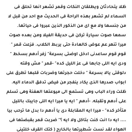
ظلا يتحادثان ويطلقان النكات وقمر تشعر انها تحلق فى
السماء لم تشعر بهذه الراحة فى الحديث مع احد من قبل لا
من جنسها ولا مع اى من الذكور الذين عبروا فى حياتها.
سمعا صوت سيارة تركن فى حديقة الفيلا ومن بعده صوت
ميرا تنهر عم عوض كالعادة حتى يربط الكلاب. فزعت قمر "
قوم قوم ساعدنى ادخل اوضتى بسرعة" زفر أدهم بسخط "
ودى ايه اللى جابها فى عز الليل كده" -قمر " مش وقته
دلوقتى يالا بسرعة " دخلت حجرتها وضربات قلبها تطرق على
ابواب صدرها الذى يكاد ينفجر من فيض تدفق الدماء اليه.
ظلت وراء الباب وهى تستمع الى ميوعتها العفنة وهى تسلم
على أدهم وتقبله. -أدهم " ايه يا ميرا ايه اللى جايبك بالليل
متأخر كده" - ميرا ايه المقابلة دى يا أدهم دا بدل ما ترحب بيا
.... ايه دا انت كنت بتاكل ولا ايه ؟" ضربت قمر بقبضتها فى
الهواء لقد نست شطيرتها بالخارج ( كتك القرف خلتينى