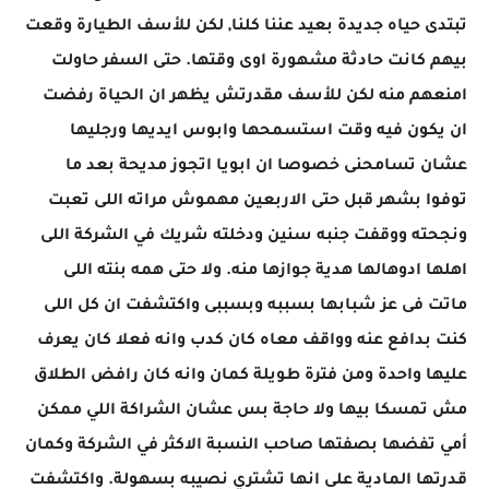
تبتدى حياه جديدة بعيد عننا كلنا, لكن للأسف الطيارة وقعت
بيهم كانت حادثة مشهورة اوى وقتها. حتى السفر حاولت
امنعهم منه لكن للأسف مقدرتش يظهر ان الحياة رفضت
ان يكون فيه وقت استسمحها وابوس ايديها ورجليها
عشان تسامحنى خصوصا ان ابويا اتجوز مديحة بعد ما
توفوا بشهر قبل حتى الاربعين مهموش مراته اللى تعبت
ونجحته ووقفت جنبه سنين ودخلته شريك في الشركة اللى
اهلها ادوهالها هدية جوازها منه. ولا حتى همه بنته اللى
ماتت فى عز شبابها بسببه وبسببى واكتشفت ان كل اللى
كنت بدافع عنه وواقف معاه كان كدب وانه فعلا كان يعرف
عليها واحدة ومن فترة طويلة كمان وانه كان رافض الطلاق
مش تمسكا بيها ولا حاجة بس عشان الشراكة اللي ممكن
أمي تفضها بصفتها صاحب النسبة الاكثر في الشركة وكمان
قدرتها المادية على انها تشتري نصيبه بسهولة. واكتشفت