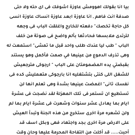
بيا انا بقولك اهوومش عاوزة اشوفك فى اى حته ولا حتى
صدفة انت فاهم , انا عاوزة ابعد عاوزة انساك عاوزة انسى
كل حاجة تخصك" دفعته للخارج واغلقت الباب فى وجهه
لترتدى ملابسها فحادثها بألم واضح فى صوتة من خلف
الباب " طب ليا عندك طلب واحد قبل ما تمشى" استمعت له
وهى تذرف الدموع من عينيها في صمت فأكمل وهو يستند
بقبضتي يده المضمومتان على الباب " ارجوكى مترجعيش
للشغل اللى كنتى بتشتغليه انا بارجوكى متعمليش كده فى
نفسك تانى" اغمضت عينيها بشدة وهى تعلم انها لن
تستطيع ان تستمر فى تلك المهزلة لقد نضجت فى عشرة
ايام بما يعادل عشر سنوات وشعرت فى عشرة ايام بما لم
ولن تشعره مرة اخرى ستخرج من هذه الجنة وتبدأ العيش
على الارض مرة اخرى بجد واجتهاد فهى وبكل اسف قد
أحبت..... قد أكلت من التفاحة المحرمة عليها وحان وقت