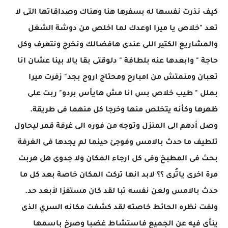
كيف نذرت نفسها له بسفرها هنا وهناك وصداقاتها التى لا
تعد "خلاص يا ميرا اوعدك لما اخلص من دوشة الشغل
والمشاريع الكتير اللى عندى هافضالك ونخرج ونتعرف وكل
حاجة " وابعدها عنه بلطافة " دلوقتى بقا يالا بينا عشان انا
تعبان ومنمتش من امبارح ومحتاج اروح بجد" زفرت ميرا
بملل " طيب خلاص بس انا مش هايأس بردو" ربت على
ظهرها وكأنه يتخلص منها وخرجا كل منهما فى طريقة.
وصل أدهم الى المنزل وتوجه من فوره الى غرفة قمر ليحاول
تلطيف ما حدث بالامس وفوجئ حينما لم يجدها فى الغرفة
بحث فى المطبخ وفى كل ارجاء المكان ولا جدوى هل هربت
مرة اخرى ياتُرى ؟؟ لابد انها تركت المكان خاصة بعد كل ما
حدث بالامس ولعن نفسه تبا لقد كان مستفزا لأبعد حد.
ولفت نظره الحائط خاصته لقد كشفت مكانه السري الذى
ينأى فيه عن الجميع فاستشاط غضبا وصرخ باسمها