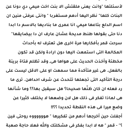
لأسئلتها "وانت يعنى ملقتش الا بنت اخت ميمي دي دونا عن
البنات كلها" نظر اليها أدهم مستغربا " وانتى عرفتى منين ان
اسم الدلع بتاعها ميمي انا عمرى ما بناديها بالاسم دا ابدا
دنا حتى بقولها طنط مديحة عشان عارف ان دا بيضايقها"
سرحت قمر بأفكارها مرة اخرى هل تعترف له بأحداث
المكالمة التى استمعت اليها دون ارادة ولكن قد تكون
مخطئة وأخذت الحديث على هواها هى, وقد تظلم فتاة بريئة
بالفعل. هى غير متأكدة مما سمعت او على الاقل ليست على
درجة التأكيد التى تجعلها تتحدث عن شرف احداهن. ترى ما
رد فعله ان كان ظنّها صحيحا؟ هل سيقبل بها؟؟ وما شأنها
هى لماذا تفكر فى ذلك هل لان وضعها لا يختلف كثيرا عن
وضع ميرا فى هذه النقطة تحديدا ؟؟!!
أجفلت حين أخرجها أدهم من تفكيرها " هووووووه روحتى فين
؟" - قمر " هه لا ابدا بفكر فى مشكلتك والله فعلا حاجة صعبة