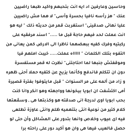
وحاسين وعارفين اد ايه انت بتحبهم واكيد طبعا راضيين
عنك " هز رأسه نافيا بحسرة وأسى" لا هما مش راضيين
عليا نهائى صدقينى" استغربت قمر من حديثه ذلك " ليه هو
انت عملت لحد فيهم حاجة قبل ما ....." اسند مرفقيه على
ركبتيه وفرك كفيه ببعضهما ناظرا الى الارض كمن يعانى من
التفوه بتلك الكلمات " اااااه عملت..... خيبت املهم فيا
وموقفتش جنبها لما احتاجتنى" نظرت له قمر مستفسرة
دون ان تتكلم فاندفع وكأنما يزيح عن كتفيه حملا أحنى ظهره
و زاد من ألمه على مر السنوات " قبل مايتوفوا بفترة قصيرة
أمى اكتشفت ان ابويا بيخونها وواجهته وهو انكر وانا كنت
بحب ابويا اوى لدرجة انى صدقته هو وكذبتها هى , وسمّعتها
كلام كتير من نوعية انتى بتتهميه ظلم وانتى عاوزة تطلعى
فيه اى عيوب وخلاص وانها بتدور على المشاكل وأن حتى لو
حصل فالعيب فيها هي وان هو أكيد دور على راحته برا