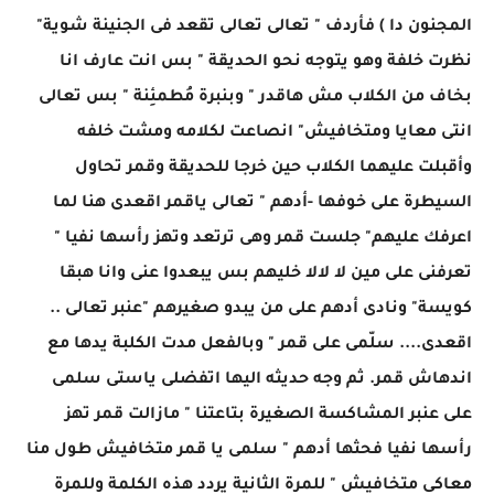
المجنون دا ) فأردف " تعالى تعالى تقعد فى الجنينة شوية"
نظرت خلفة وهو يتوجه نحو الحديقة " بس انت عارف انا
بخاف من الكلاب مش هاقدر " وبنبرة مُطمئِنة " بس تعالى
انتى معايا ومتخافيش" انصاعت لكلامه ومشت خلفه
وأقبلت عليهما الكلاب حين خرجا للحديقة وقمر تحاول
السيطرة على خوفها -أدهم " تعالى ياقمر اقعدى هنا لما
اعرفك عليهم" جلست قمر وهى ترتعد وتهز رأسها نفيا "
تعرفنى على مين لا لالا خليهم بس يبعدوا عنى وانا هبقا
كويسة" ونادى أدهم على من يبدو صغيرهم "عنبر تعالى ..
اقعدى.... سلّمى على قمر " وبالفعل مدت الكلبة يدها مع
اندهاش قمر. ثم وجه حديثه اليها اتفضلى ياستى سلمى
على عنبر المشاكسة الصغيرة بتاعتنا " مازالت قمر تهز
رأسها نفيا فحثها أدهم " سلمى يا قمر متخافيش طول منا
معاكى متخافيش " للمرة الثانية يردد هذه الكلمة وللمرة