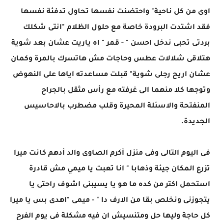
اوى من كل ناحية" واحتضنت نفسها تحاول تدفئة نفسها
فقد اشتدت البرودة خاصة مع حلول الظلام "انتى شكلك
بردتى تحبى ندخل احسن " - قمر " اه ياريت عشان بعد شوية
هتلاقى شلالات عطس وحاجات مش هاتسرك بالمرة وكمان
عشان اريح رجلى شوية" قبلت مساعدته اياها على النهوض
وتوجها كلا منهما الى غرفته مع رأس مثقل بالجراح
المنفتحة والاسئلة المحيرة وقلب مضطرب بالاحاسيس
الجديدة.
فى اليوم التالى وفى منزل أكرم الصاوى والد أدهم كانت ميرا
تزرع المكان جيئة وذهابا " انا تعبت يا ميمي مش قادرة
استحمل اكتر من كده ما هو يا يسيبنى اشوف راحتى يا
يتجوزنى ونخلص بقا من الارف دا " - ميمى "اهدى بس يا ميرا
كل حاجة وليها حل ومتنسيش ان فيه مشكلة فى يوم الفرح