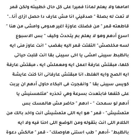
امامها ولا يعلم لماذا فميرا على كل حال خطيبته ولكن قمر
لا تمت له بصلة " صدقيني انا مش عارف دا حصل ازاى أنا.."
قاطعته قمر " من فضلك عاوزة اغير هدومى وامشى من هنا "
اسرع أدهم وهو لا يعلم بم يتحدث وكيف " بس الاسبوع
لسه مخلصش" التفتت قمر اليه بغضب " انت عاوز منى ايه
بالظبط سيبنى امشى يا اخى سيبنى بقا انت قلبت حياتى
كلها، مبقتش عارفة اعمل ايه ومعملش ايه ، مبقتش عارفة
ايه الصح وايه الغلط، انا مبقتش عارفانى انا كنت عايشة
كويس سيبنى بقا " وانفجرت فى البكاء حاول أدهم ان يربت
على كتفها فابتعدت بسرعة وهي تحذره "متلمسنيش يا
أدهم لو سمحت " - ادهم " حاضر مش هالمسك بس
متمشيش" - قمر " هو ايه اللى متمشيش انت واخد بالك من
الكلام اللى انت بتقوله ومن الوضع اللى احنا فيه ولا ايه
بالظبط" -أدهم " طب استنى هاوصلك" - قمر " مالكش دعوة