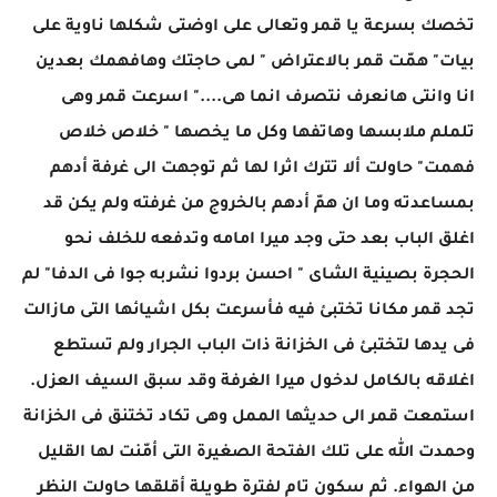
تخصك بسرعة يا قمر وتعالى على اوضتى شكلها ناوية على
بيات" همّت قمر بالاعتراض " لمى حاجتك وهافهمك بعدين
انا وانتى هانعرف نتصرف انما هى...." اسرعت قمر وهى
تلملم ملابسها وهاتفها وكل ما يخصها " خلاص خلاص
فهمت" حاولت ألا تترك اثرا لها ثم توجهت الى غرفة أدهم
بمساعدته وما ان همّ أدهم بالخروج من غرفته ولم يكن قد
اغلق الباب بعد حتى وجد ميرا امامه وتدفعه للخلف نحو
الحجرة بصينية الشاى " احسن بردوا نشربه جوا فى الدفا" لم
تجد قمر مكانا تختبئ فيه فأسرعت بكل اشيائها التى مازالت
فى يدها لتختبئ فى الخزانة ذات الباب الجرار ولم تستطع
اغلاقه بالكامل لدخول ميرا الغرفة وقد سبق السيف العزل.
استمعت قمر الى حديثها الممل وهى تكاد تختنق فى الخزانة
وحمدت الله على تلك الفتحة الصغيرة التى أمّنت لها القليل
من الهواء. ثم سكون تام لفترة طويلة أقلقها حاولت النظر