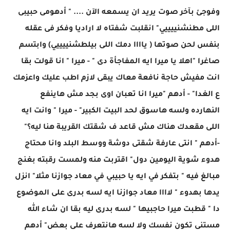
وفوجئ بآخر صوت يريد ان يسمعه الآن .... " أدهومى حبيبى
اللى مطنشنييييي" انقلبت شفتاه لا اراديا وفكر فى عقله
بنفس لحن صوتها ( ياااا دمك اللى بيلطشنييييي) وابتسم
صاغرا "اهلا يا ميرا ايه المفاجأة دى " - ميرا " انا قولت بقا
انت مفيش حاجة نافعة معاك يبقى لازم اطب عليك واعزمك
ع الغدا" - أدهم "ميرا انا تعبان اوى بجد مش هاينفع
النهارده ولسه هاسوق لحد البيت الكبير" - ميرا " وانت ايه
اللى مقعدك هناك مش قاعد ف شقتك القريبة هنا ليه؟"
-أدهم " انتى عارفة شقتى دوشة ووسط البلد وانا محتاج
هدوء شوية اليومين دول" اقتربت منه ولمست رقبته بغنج
مبالغ فيه " بتفكر في ايه يا حبيبي في معاد جوازنا مثلا" انزل
يدها بهدوء " لاااا معاد جوازنا ايه لسه بدرى على الموضوع
دا " قطبت ميرا حاجبيها " لسه بدرى ليه بقا ان شاء الله
مستنى تكون نفسك ولا لسه هانتعرف على بعض" أدهم