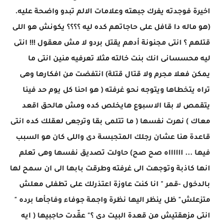
اخيرة فوجدته يفرك جبهته وعلامات الالم تبدو واضحة عليه.
(هو ماله دا قافل على حاجاتهم كده ليه ؟؟؟؟ يكونش هو اللى
قتلهم ؟ انتى مجنونة أدهم يقتل بردو لا مش معقول !!! انتى
ليه محسسانى انك بنت خالته مثلا تعرفيه منين انتى ما
يمكن فعلا مجرم ولا قتال قتلة) انتفضت من افكارها وهى
تراه يتخطاها ويتوجه نحو غرفته ( هو احنا كل يوم حد فينا
يتقمص لا بقا الاسبوع هايخلص كده ومش هالحق اقعد
معاك ) نهرت نفسها ( ما تتلمى بقا وترجعى لعقلك كده انتى
قاعدة هنا عشان رجلك المتجبسة دى واللى كان هو السبب
فيها ... ااااااه صح صح) حاولت تصديق نفسها وهى تعلم
انها كاذبة وتوجهت الى غرفته وطرقت بابها الى ان سمح لها
بالدخول -قمر " انا كنت عاوزة اعتذرلك على تطفلى معلش
متزعلش" ظل ينظر اليها نظرة واجمة جوفاء وفاجأها برده "
انتى مزهقتيش من قعدة البيت دى ؟" عقّدت حاجبيها ( ايه