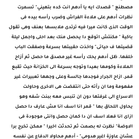
مصطنع " قصدك ايه يا أدهم انت كده بتهيني" تسمرت
نظرات أدهم على ملاءة الفراش وضرب رأسه بيده فى
الوقت الذى كانت ميرا فيه ترتدى ملابسها بعنف وهى تقول
باكية " مكنتش اتوقع دا يحصل منك بعد احلى واجمل ليلة
قضيتها ف حياتى" واخذت حقيبتها بسرعة وصفقت الباب
خلفها. ظل أدهم يحك رأسه غير مصدق ما حصل ثم أزاح
الملاءة وكومها بعيدا وتوجه بسرعة الى الخزانة حيث تقبع
قمر. ازاح الجرار فوجدها جالسة وعلى وجهها تعبيرات غير
مفهومة وما ان رأته حتى انتفضت هى الاخرى وحاولت
الاسراع الى غرفتها دون ان تنبس معه ببنت شفه وهو
يحاول اللحاق بها " قمر انا اسف انا مش عارف دا حصل
ازاى انا فعلا اسف ان دا كمان حصل وانتى موجودة فى
الاوضة" نظرت له بصمت ثم تحدثت اخيرا " ممكن تخرج برا
عشان عاوزة اغير هدومى" - أدهم محاولا الدفاع عن نفسه