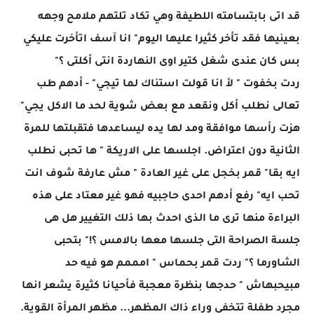
قد اتى بابتسامته اللطيفة وهي تكاد تلتهم ملامح وجهه
بعينيها فقد تأخر كثيرا عليها اليوم" انا آسف اتأخرت عليكي
بس كان عندى شغل كتير اوى النهاردة انتى أكلتى ؟"
ردت بخفوت " لأ انا قولت استناك لما تيجي" - أدهم طب
تعالى نطلب أكل ونقعد مع بعض شوية لحد ما الاكل يجي"
هزت رأسها موافقة ومد لها يده ليساعدها فتقبلتها للمرة
الثانية دون اعتراض. اجلسها على الاريكة " ها تحبى نطلب
ايه بقا" قمر بخجل على غير العادة " مش عارفة شوف انت
تحب ايه" رفع أدهم احدى حاجبيه فهو غير معتاد على هذه
البراءة منها ترى ما الذى احدث بها ذلك التغيير هل هى
جلسة الصراحة التى جلسها معها بالامس ؟!" بتحبى
الشاورما ؟" ردت قمر بحماس " امممم هو فيه حد
مبيحبهاش " حدجها بنظرة معجبة فأحيانا كثيرة يشعر انها
مجرد طفلة تتخفى وراء ذاك المظهر... مظهر المرأة القوية.