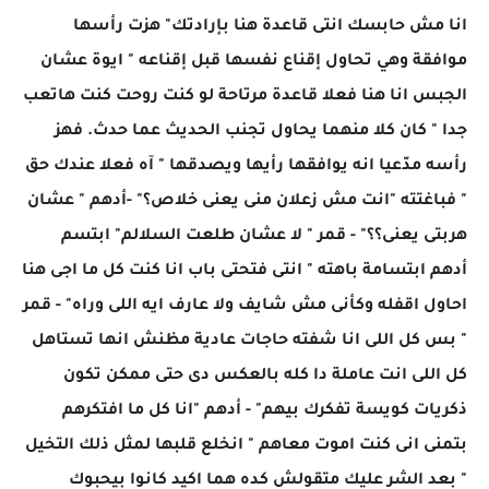
انا مش حابسك انتى قاعدة هنا بإرادتك" هزت رأسها
موافقة وهي تحاول إقناع نفسها قبل إقناعه " ايوة عشان
الجبس انا هنا فعلا قاعدة مرتاحة لو كنت روحت كنت هاتعب
جدا " كان كلا منهما يحاول تجنب الحديث عما حدث. فهز
رأسه مدّعيا انه يوافقها رأيها ويصدقها " آه فعلا عندك حق
" فباغتته "انت مش زعلان منى يعنى خلاص؟" -أدهم " عشان
هربتى يعنى؟؟" - قمر " لا عشان طلعت السلالم" ابتسم
أدهم ابتسامة باهته " انتى فتحتى باب انا كنت كل ما اجى هنا
احاول اقفله وكأنى مش شايف ولا عارف ايه اللى وراه" - قمر
" بس كل اللى انا شفته حاجات عادية مظنش انها تستاهل
كل اللى انت عاملة دا كله بالعكس دى حتى ممكن تكون
ذكريات كويسة تفكرك بيهم" - أدهم "انا كل ما افتكرهم
بتمنى انى كنت اموت معاهم " انخلع قلبها لمثل ذلك التخيل
" بعد الشر عليك متقولش كده هما اكيد كانوا بيحبوك