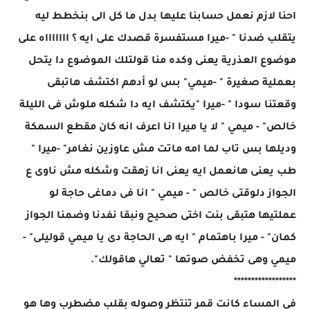
احنا لازم نعمل حسابنا عليها بدل ما كل الى بنخطط ليه
يتقلب ضدنا " -ميرا مستفسرة قصدك على ايه ؟ اااااااه على
موضوع العذرية يعنى وكده منا قولتلك الموضوع دا يتحل
بعملية صغيرة " -ميمي" بس لو أدهم اكتشف هاتبقى
وقعتنا سودا " -ميرا "يكتشف ايه دا شكله ملوش فى الليلة
خالص" - ميمي " لا يا ميرا انا اعرف انه كان مقطع السمكة
وديلها بس تاب لما امه ماتت مش عاوزين نغامر" -ميرا "
طب يعنى هانعمل ايه يعنى انا زهقت وشكله مش ناوى ع
الجواز دلوقتى خالص " - ميمي " انا فى دماغى حاجة لو
عملتيها هتبقى بنت اختى صحيح ونبقا نفدنا وضمنا الجواز
كمان" - ميرا باهتمام " ايه هى الحاجة دى يا ميمي قوليلى" -
ميمي وهى تخفض صوتها " تعالي هاقولك".
******************
فى المساء كانت قمر تنتظر وصوله بقلب مضطرب وها هو