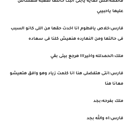
فاطمه:مش كفايه يابنى البت حالتها صعبه متقساش
عليها ياحبيبي
فارس:خلاص يافطوم انا اخدت حقها من اللى كانو السبب
فى حالتها ومن النهارده هنعيش كلنا فى سعاده
ملك:الحمدلله واخيرااا هرجع بيتى بقي
فارس:انتى هتفضلى هنا انا كلمت زياد وهو وافق هتعيشو
معانا هنا
ملك بفرحه:بجد
فارس:اه والله بجد