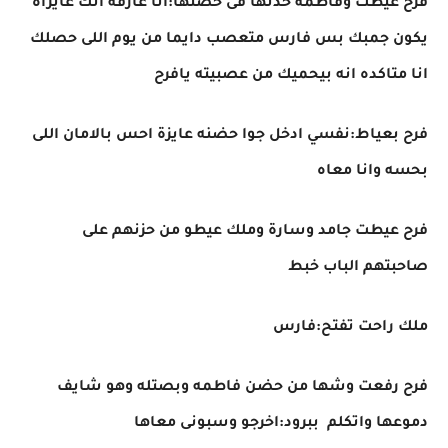
فرح عيطت وفاطمه خدتها فى حضنها:انا عارفه انك عايزاه
يكون جمبك بس فارس متعصب دايما من يوم اللى حصلك
انا متاكده انه بيحميك من عصبيته يافرح
فرح بعياط:نفسي ادخل جوا حضنه عايزة احس بالامان اللى
بحسه وانا معاه
فرح عيطت جامد وسارة وملك عيطو من حزنهم على
صاحبتهم الباب خبط
ملك راحت تفتح:فارس
فرح رفعت وشها من حضن فاطمه وبصتله وهو شايف
دموعها واتكلم ببرود:اخرجو وسبونى معاها