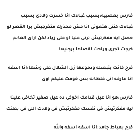
فارس بعصبيه:بسبب غباءك انا خسرت ولادى بسبب
غباءك كنتى هتموتى انا مش محذرك متخرجيش برا القصر لو
حصل ايه مفكرتيش ترنى عليا او على زياد لكن ازاى الهانم
خرجت تجرى وراحت لقضاها برجليها
فرح كانت بتبصله ودموعها زى الشلال على وشها:انا اسفه
انا عارفه انى غلطانه بس خوفت عليكم اوى
فارس:هو انا عيل قدامك اخوكى ده عيل صغير تخافى علينا
ليه مفكرتيش فى نفسك مفكرتيش فى ولادك اللى فى بطنك
فرح بعياط جامد:انا اسفه اسفه والله