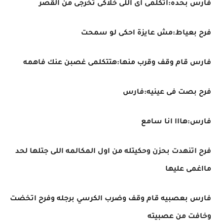
فارس بحده:اتكلمى اى اللى خلاكى تخرجى من القصر
فرح بعياط:مش عايزة احكى لو سمحت
فارس قام وقف وقرب منها:هتتكلمى غصبن عنك فاهمه
فرح بصت فى عينيه:فارس
فارس:هااا انا سامع
فرح اتنهدت بحزن وحكيتله من اول المكالمه اللى جتلها لحد
مااغمى عليها
فارس بعصبيه قام وقف وضرب الكرسي برجله وفرح اتخضت
وخافت من عصبيته