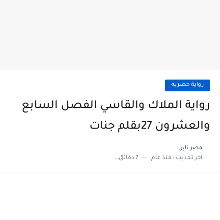
رواية حصريه
رواية الملاك والقاسي الفصل السابع
والعشرون 27بقلم جنات
مصر ناين
اخر تحديث :
منذ عام
7 دقائق للقراءة