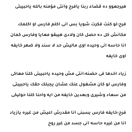
هيرجعوو ده قضاء ربنا يافرح وانتى مؤمنه بالله ياحبيبتى
فرح:لو كنت فكرت شويا بس انى اكلم فارس او اكلمك
مكانش كل ده حصل كان ولادى هيبقو معايا وفارس كمان
انا حاسه انى وحيده اوى ماليش حد لا سند ولا ضهر خايفه
اوى خايفه
زياد اخدها فى حضنه:انتى مش وحيده ياحبيبتى كلنا معاكى
وفارس لو كان مشغول عنك عشان يجبلك حقك ياحبيبتى
من سعاد وشيرى وبعدين خايفه من ايه واحنا كلنا حوليكى
فرح:خايفه فارس يسبنى انا مقدرش اعيش من غيره يازياد
انا من غيره حاسه انى جسد من غير روح