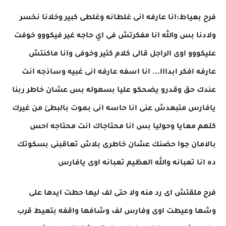
فرح بعياط:انا عارفه انى غلطانه وغلطى كبير وخلانا نخسر
ولادنا بس والله انا مفكرتش فى اي حاجه غير فيكووو خوفت
عليكووو اوى الراجل قالى كلام كتير وخوفى وانا ماكنتش
عارفه افكر ابدااا... انا اسفه عارفه انى غبيه وساذجه انت
عندك حق وقدرو يضحكو عليا بسهوله بس عشان خاطر ربنا
يافارس متبعدش عنى انا حاسه انى بموت بالبطئ من غيرك
كلهم معايا وحوليا بس انا محتاجاك انت محتاجه احس
بالامان جوا حضنك عشان خاطرى بلاش تعاقبنى بسكوتك
ده انا تعبانه والله العظيم تعبانه اوى يافارس
فرح ملقتش اى رد منه ولا حتى لف ليها حطت ايدها على
وشها وعيطت اوى وفارس لف وشافها واقفه بتعيط قرب