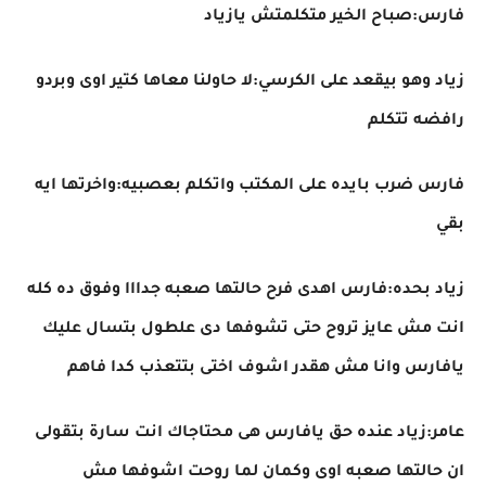
فارس:صباح الخير متكلمتش يازياد
زياد وهو بيقعد على الكرسي:لا حاولنا معاها كتير اوى وبردو
رافضه تتكلم
فارس ضرب بايده على المكتب واتكلم بعصبيه:واخرتها ايه
بقي
زياد بحده:فارس اهدى فرح حالتها صعبه جدااا وفوق ده كله
انت مش عايز تروح حتى تشوفها دى علطول بتسال عليك
يافارس وانا مش هقدر اشوف اختى بتتعذب كدا فاهم
عامر:زياد عنده حق يافارس هى محتاجاك انت سارة بتقولى
ان حالتها صعبه اوى وكمان لما روحت اشوفها مش