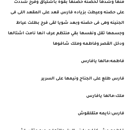
منها وشدها لحضنه حضنها بقوة باشتياق وفرح شددت
على حضنه وعيطت بزياده فارس قعد على المقعد اللى فى
الجنينه وهى فى حضنه وبعد شويا لقى فرح بطلت عياط
وجسمها تقل ونفسها بقي منتظم عرف انها نامت اشتالها
ودخل القصر وفاطمه وملك شافوها
فاطمه:مالها يافارس
فارس طلع على الجناح ونيمها على السرير
ملك:مالها يافارس
فارس:نايمه متقلقوش