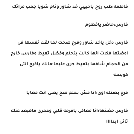
فاطمه:طب روح ياحبيبي خد شاور ونام شويا جمب مراتك
فارس:حاضر يافطوم
فارس دخل ياخد شاور وفرح صحت لما لقت نفسها فى
اوضتها فكرت انها كانت بتحلم وفضل تعيط وفارس خارج
من الحمام شافها بتعيط جرى عليها:مالك يافرح انتى
كويسه
فرح بصتله اوى:انا مش بحلم صح يعنى انت معايا
فارس حضنها:انا معاكى يافرحه قلبي وعمرى ماهبعد عنك
تانى ابداااا