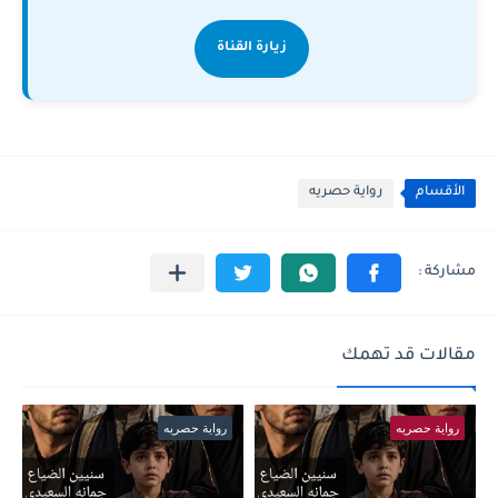
زيارة القناة
الأقسام
رواية حصريه
مقالات قد تهمك
رواية حصريه
رواية حصريه