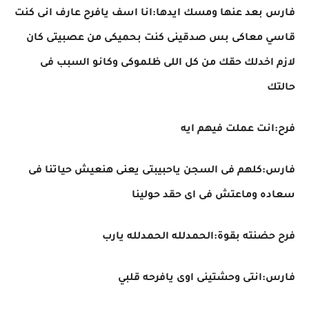
فارس بعد عنها ومسك ايدها:انا اسف يافرح عارف انى كنت
قاسي معاكى بس صدقينى كنت بحميكى من عصبيتى كان
لازم اخدلك حقك من كل اللى ظلموكى وكانو السبب فى
حالتك
فرح:انت عملت فيهم ايه
فارس:كلهم فى السجن ياحبيبتى يعنى هنعيش حياتنا فى
سعاده وماعتش فى اى حقد حولينا
فرح حضنته بقوة:الحمدلله الحمدلله يارب
فارس:انتى وحشتينى اوى يافرحه قلبي