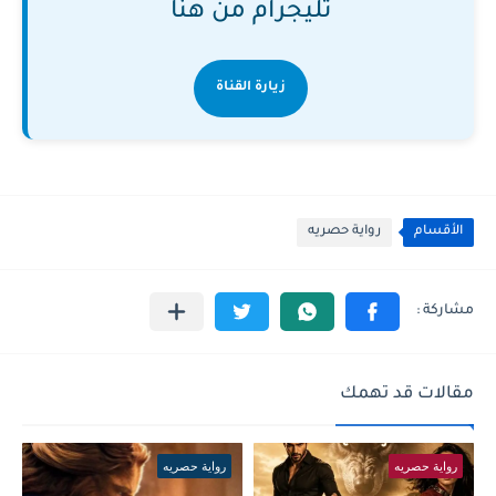
تليجرام من هنا
زيارة القناة
الأقسام
رواية حصريه
مقالات قد تهمك
رواية حصريه
رواية حصريه