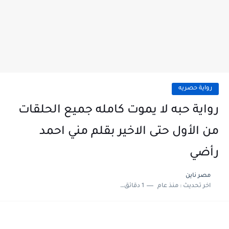
رواية حصريه
رواية حبه لا يموت كامله جميع الحلقات
من الأول حتى الاخير بقلم مني احمد
رأضي
مصر ناين
اخر تحديث :
منذ عام
1 دقائق للقراءة