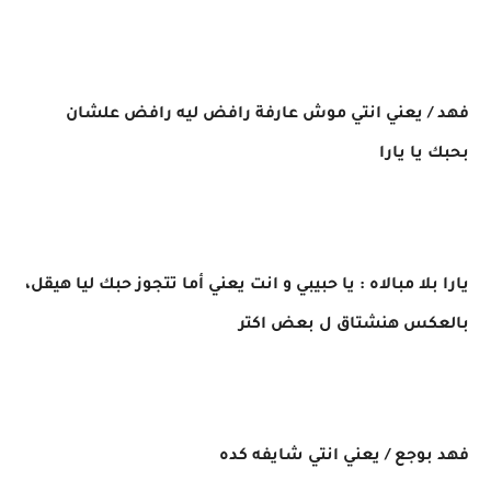
فهد / يعني انتي موش عارفة رافض ليه رافض علشان
بحبك يا يارا
يارا بلا مبالاه : يا حبيبي و انت يعني أما تتجوز حبك ليا هيقل،
بالعكس هنشتاق ل بعض اكتر
فهد بوجع / يعني انتي شايفه كده