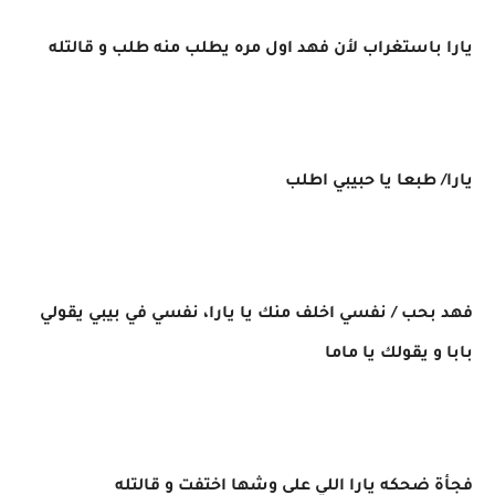
يارا باستغراب لأن فهد اول مره يطلب منه طلب و قالتله
يارا/ طبعا يا حبيبي اطلب
فهد بحب / نفسي اخلف منك يا يارا، نفسي في بيبي يقولي
بابا و يقولك يا ماما
فجأة ضحكه يارا اللي على وشها اختفت و قالتله