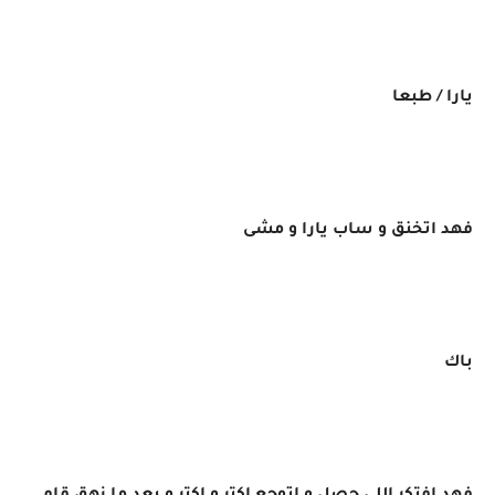
يارا / طبعا
فهد اتخنق و ساب يارا و مشى
باك