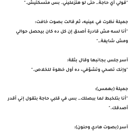
"قولي أي حاجة… حتى لو هتزعليني. بس متسكتيش."
جميلة نظرت في عينيه، ثم قالت بصوت خافت:
"أنا لسه مش قادرة أصدق إن كل ده كان بيحصل حوالي
ومش شايفة…"
آسر جلس بجانبها وقال بثقة:
"وإنك تصحي وتشوّفي، ده أول خطوة للخلاص."
جميلة (بهمس):
"أنا بتلخبط لما ببصلك… بس في قلبي حاجة بتقول إني أقدر
أصدقك."
آسر (بصوت هادي وحنون):