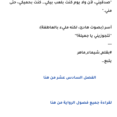
"صدقيني، لأن ولا يوم كنت بلعب بيكي… كنت بحميكي، حتى
مني."
آسر (بصوت هادئ، لكنه مليء بالعاطفة):
"تتجوزيني يا جميلة؟"
---
#بقلم_شيماء_ماهر
يتبع…
الفصل السادس عشر من هنا
لقراءة جميع فصول الرواية من هنا