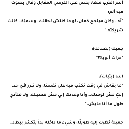
آسر اقترب منها، جلس على الكرسي المقابل وقال بصوت
فيه ألم:
"آه… وكان هينجح كمان، لو ما كنتش لحقتك. وسميّة… كانت
شريكته."
جميلة (بصدمة):
"مرات أبويا؟!"
آسر (بثبات):
"ما بقاش في وقت نكذب فيه على نفسنا، ولا نبرر لأي حد.
إنتِ مش لوحدك… وأنا وعدتك إني مش هسيبك، ولا هتأذي
طول ما أنا عايش."
جميلة نظرت إليه طويلًا، وشيء ما داخله بدأ يتكسّر ببطء…