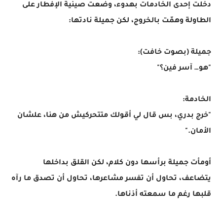
دخلت إحدى الخادمات بهدوء، وضعت صينية الإفطار على
الطاولة وهمّت بالخروج، لكن جميلة نادتها:
جميلة (بصوت خافت):
"هو… آسر فين؟"
الخادمة:
"خرج بدري، بس قال لي أقولك متتحركيش من هنا، علشان
الأمان."
أومأت جميلة برأسها دون كلام، لكن القلق بداخلها
يتضاعف، تحاول أن تفسر مشاعرها، تحاول أن تصدق ما رآه
قلبها رغم ما سمعته أذناها.