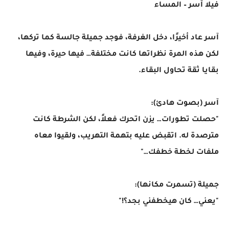
فيلا آسر – المساء
آسر عاد أخيرًا، دخل الغرفة، فوجد جميلة جالسة كما تركها،
لكن هذه المرة نظراتها كانت مختلفة… فيها حيرة، وفيها
بقايا ثقة تحاول البقاء.
آسر (بصوت هادئ):
"حصلت تطورات… يزن اتحرك فعلاً، لكن الشرطة كانت
مترصدة له. اتقبض عليه بتهمة التهريب، ولقيوا معاه
ملفات لخطة خطفك…"
جميلة (تسمرت مكانها):
"يعني… كان هيخطفني بجد؟!"