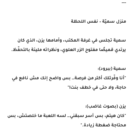
---
منزل سميّة – نفس اللحظة
سمية تجلس في غرفة المكتب، وأمامها يزن، الذي كان
يرتدي قميصًا مفتوح الزر العلوي، ونظراته مليئة بالتحفّظ.
سمية (ببرود):
"أنا وفّرتلك أكتر من فرصة… بس واضح إنك مش نافع في
حاجة، ولا حتى في خطف بنت!"
يزن (بصوت غاضب):
"كان هيتم، بس آسر سبقني… لسه اللعبة ما خلصتش، بس
محتاجة ضغطة زيادة."