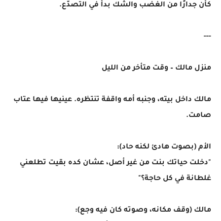
كأن جدارًا من الغضب والشك بدأ في التصدّع.
---
منزل مالك – وقت متأخر من الليل
مالك داخل بيته، وجنبه أمه واقفة تنتظره. عينيها فيها عتاب
صامت.
الأم (بصوت هادئ لكنه حاد):
"دخلت حياتك بنت من غير أصل، عشان كده بقيت تطلعني
غلطانة في كل حاجة؟"
مالك (وقف مكانه، وصوته كان فيه وجع):