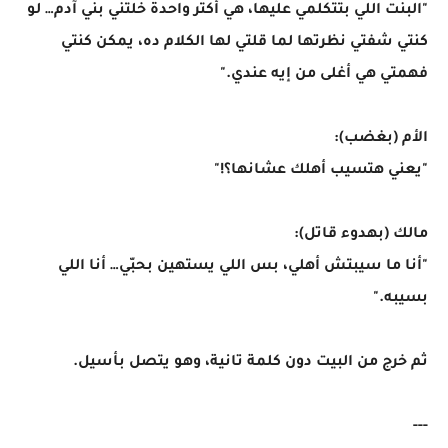
"البنت اللي بتتكلمي عليها، هي أكتر واحدة خلتني بني آدم… لو
كنتي شفتي نظرتها لما قلتي لها الكلام ده، يمكن كنتي
فهمتي هي أغلى من إيه عندي."
الأم (بغضب):
"يعني هتسيب أهلك عشانها؟!"
مالك (بهدوء قاتل):
"أنا ما سيبتش أهلي، بس اللي يستهين بحبّي… أنا اللي
بسيبه."
ثم خرج من البيت دون كلمة تانية، وهو يتصل بأسيل.
---