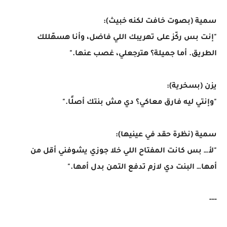
سمية (بصوت خافت لكنه خبيث):
"إنت بس ركّز على تهريبك اللي فاضل، وأنا هسهّللك
الطريق. أما جميلة؟ هترجعلي، غصب عنها."
يزن (بسخرية):
"وإنتي ليه فارق معاكي؟ دي مش بنتك أصلًا."
سمية (نظرة حقد في عينيها):
"لأ… بس كانت المفتاح اللي خلا جوزي يشوفني أقل من
أمها… البنت دي لازم تدفع التمن بدل أمها."
---