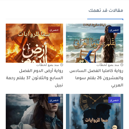
مقالات قد تهمك
حصرى
حصرى
منذ بضع لحظات
منذ بضع لحظات
رواية كامليا الفصل السادس
رواية أرض الدوم الفصل
والعشرون 26 بقلم سوما
السابع والثلاثون 37 بقلم رحمة
العربي
نبيل
حصرى
حصرى