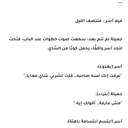
---
فيلا آسر – منتصف الليل
جميلة لم تنم بعد، سمعت صوت خطوات عند الباب، فتحت
لتجد آسر واقفًا، يحمل كوبًا من الشاي.
آسر (بهدوء):
"عرفت إنك لسه صاحيه… قلت تشربي شاي معايا."
جميلة (بتردد):
"مش عارفة… أقولك إيه."
آسر (ابتسم ابتسامة باهتة):