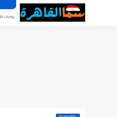
روايات كا
رواية حصريه