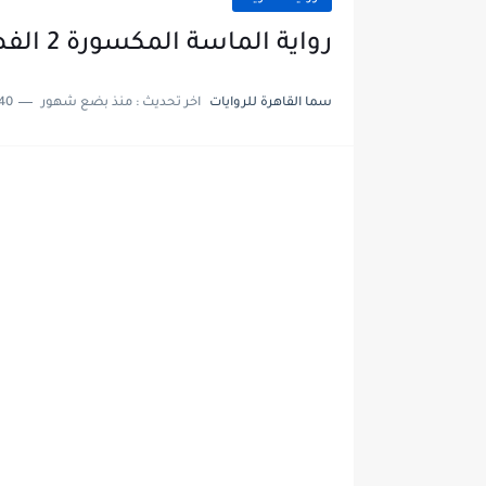
رواية الماسة المكسورة 2 الفصل الواحد والثلاثون 31 بقلم ليله عادل
سما القاهرة للروايات
اخر تحديث :
منذ بضع شهور
40 دقائق للقرا