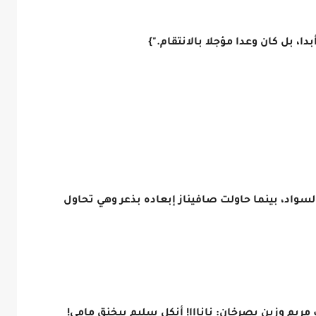
ا، بل كان وعدا مؤجلا بالانتقام."}
واد، بينما حاولت صافيناز إبعاده بذعر وهي تحاول
 مريم وزين يصرخان: نانااا! أنكل سليم بيخنق مامي!