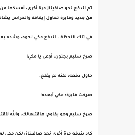
ثم اندفع نحو صافيناز مرة أخرى، أمسكها من
من جديد وفايزة تحاول إيقافه والحراس يشاه
في تلك اللحظة...اندفع مكي نحوه، وشده بعن
صرخ سليم بجنون: أوعى يا مكي!
حاول دفعه، لكنه لم يفلح.
صرخت فايزة: مكي أبعده!
صرخ سليم وهو يقاوم: هاقتلهالك، والله لأقتل
كاد يندفع مرة أخرى نحو صافيناز، لكن مكي لو