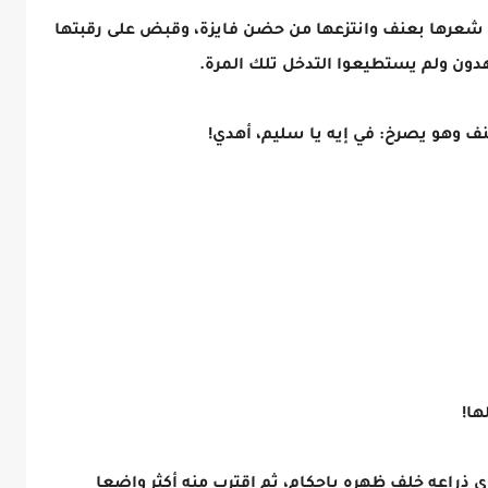
 شعرها بعنف وانتزعها من حضن فايزة، وقبض على رقبتها
دون ولم يستطيعوا التدخل تلك المرة.
ف وهو يصرخ: في إيه يا سليم، أهدي!
ها!
ى ذراعه خلف ظهره بإحكام، ثم اقترب منه أكثر واضعا