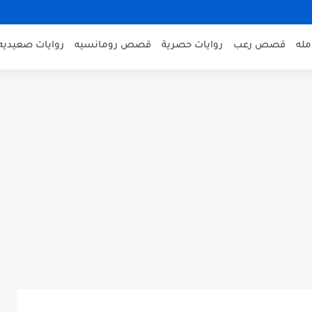
مله
قصص رعب
روايات حصرية
قصص رومانسيه
روايات صعيديه