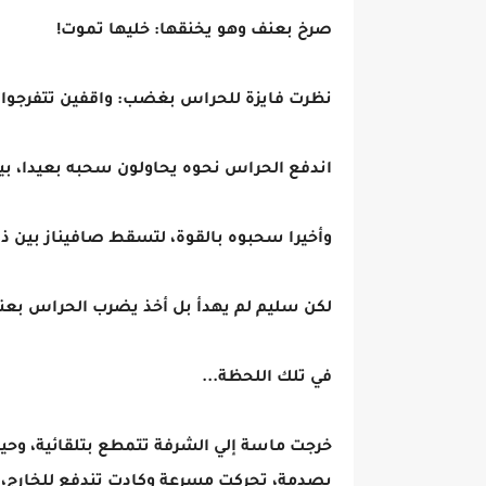
صرخ بعنف وهو يخنقها: خليها تموت!
نظرت فايزة للحراس بغضب: واقفين تتفرجوا؟! 
اندفع الحراس نحوه يحاولون سحبه بعيدا، بينم
وأخيرا سحبوه بالقوة، لتسقط صافيناز بين ذ
لكن سليم لم يهدأ بل أخذ يضرب الحراس بعن
في تلك اللحظة...
خرجت ماسة إلي الشرفة تتمطع بتلقائية، وح
بصدمة، تحركت مسرعة وكادت تندفع للخارج، فت