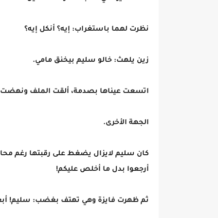
نظرت لهما باستغراب: إيه؟ أنكل إيه؟
زين يلهث: خالو سليم بيخنق مامي.
اتسعت عيناها بصدمة، ألقت الملف ونهضت 
الجهة الأخرى.
كان سليم لايزال يضغط على رقبتها رغم محا
أرجعوا بدل ما أخلص عليكم!
ثم ظهرت فايزة وهي تهتف بغضب: سليم! أبع