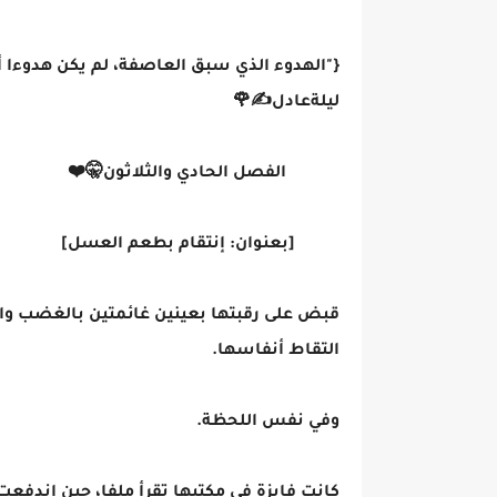
{"الهدوء الذي سبق العاصفة، لم يكن هدوءا أبد
ليلةعادل✍️🌹
الفصل الحادي والثلاثون🤫❤️
[بعنوان: إنتقام بطعم العسل]
قبض على رقبتها بعينين غائمتين بالغضب والس
التقاط أنفاسها.
وفي نفس اللحظة.
كانت فايزة في مكتبها تقرأ ملفا، حين اندفعت