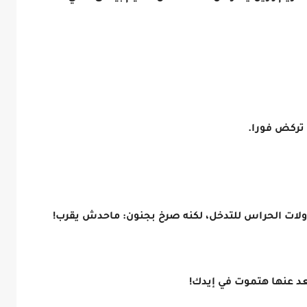
تركض فورا.
ولات الحراس للتدخل، لكنه صرخ بجنون: ماحدش يقرب!
د عنها هتموت في إيدك!