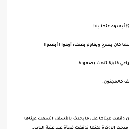
أبعدوه عنها يلا!
ا كان يصرخ ويقاوم بعنف: أوعوا ! أبعدوا!
راعي فايزة تلهث بصعوبة.
ف كالمجنون.
ين وقعت عيناها على مايحدث بالأسفل اتسعت عيناها
حت الاوكرة لكنها توقفت فجأة عند عتبة الباب..