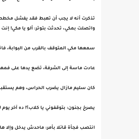
تذكرت أنه لا يجب أن تهبط فقد يفشل مخططهم
واتصلت بمكي، تحدثت بتوتر: ألو يا مكي! إنت
سمعها مكي المتوقف بالقرب من البوابة، فا
عادت ماسة إلى الشرفة، تضع يدها على فمها،
كان سليم مازال يضرب الحراس، وهم يستقبل
يصرخ بجنون: بتوقفوني يا كلاب؟! ده آخر يوم 
انتصب فجأة قائلا بأمر: ماحدش يدخل وإلا هاي