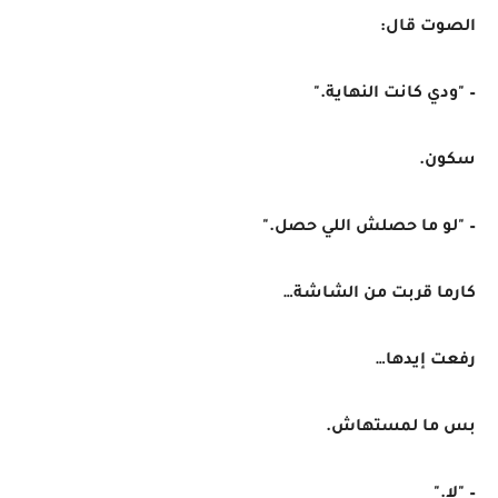
الصوت قال:
– "ودي كانت النهاية."
سكون.
– "لو ما حصلش اللي حصل."
كارما قربت من الشاشة…
رفعت إيدها…
بس ما لمستهاش.
– "لا."