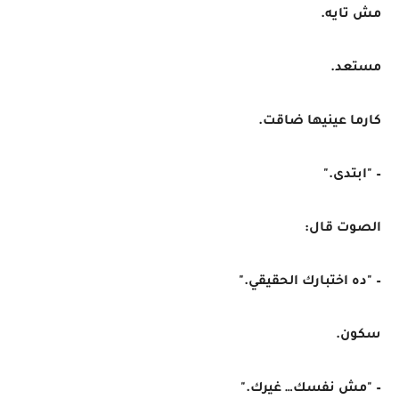
مش تايه.
مستعد.
كارما عينيها ضاقت.
– "ابتدى."
الصوت قال:
– "ده اختبارك الحقيقي."
سكون.
– "مش نفسك… غيرك."