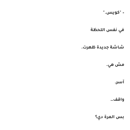
– "كويس."
في نفس اللحظة
شاشة جديدة ظهرت.
مش هي.
آسر.
واقف…
بس المرة دي؟