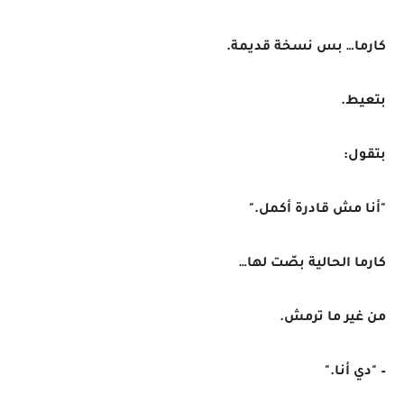
كارما… بس نسخة قديمة.
بتعيط.
بتقول:
"أنا مش قادرة أكمل."
كارما الحالية بصّت لها…
من غير ما ترمش.
– "دي أنا."