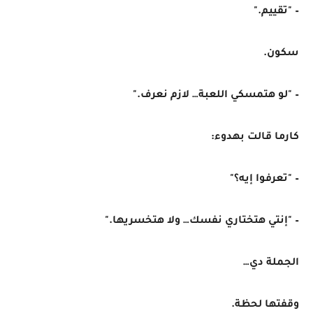
– "تقييم."
سكون.
– "لو هتمسكي اللعبة… لازم نعرف."
كارما قالت بهدوء:
– "تعرفوا إيه؟"
– "إنتي هتختاري نفسك… ولا هتخسريها."
الجملة دي…
وقفتها لحظة.