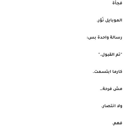
فجأة
الموبايل نَوّر.
رسالة واحدة بس:
"تم القبول."
كارما ابتسمت.
مش فرحة…
ولا انتصار.
فهم.