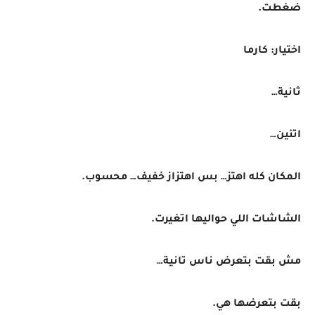
ضغطت.
اختيار: كارما
ثانية…
اتنين…
المكان كله اهتز… بس اهتزاز خفيف… محسوب.
الشاشات اللي حواليها اتغيرت.
مش بقت بتعرض ناس تانية…
بقت بتعرضها هي.