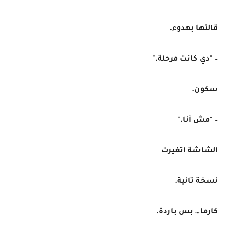
قالتها بهدوء.
– "دي كانت مرحلة."
سكون.
– "مش أنا."
الشاشة اتغيرت
نسخة تانية.
كارما… بس باردة.