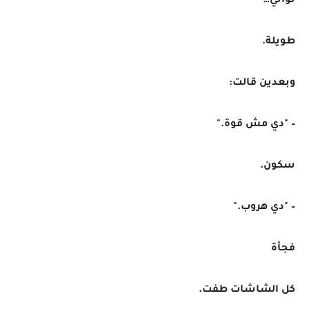
ثواني…
طويلة.
وبعدين قالت:
– "دي مش قوة."
سكون.
– "دي هروب."
فجأة
كل الشاشات طفت.