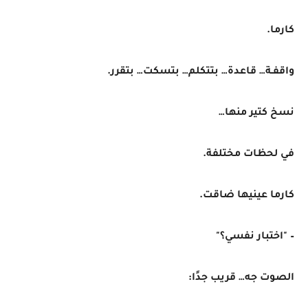
كارما.
واقفـة… قاعدة… بتتكلم… بتسكت… بتقرر.
نسخ كتير منها…
في لحظات مختلفة.
كارما عينيها ضاقت.
– "اختبار نفسي؟"
الصوت جه… قريب جدًا: