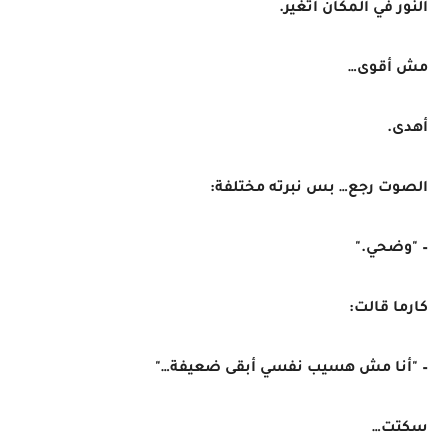
النور في المكان اتغير.
مش أقوى…
أهدى.
الصوت رجع… بس نبرته مختلفة:
– "وضحي."
كارما قالت:
– "أنا مش هسيب نفسي أبقى ضعيفة…"
سكتت…