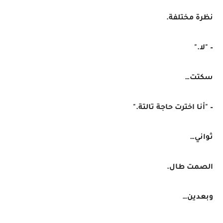
نظرة مختلفة.
– "لا."
سكتت…
– "أنا اخترت حاجة تالتة."
ثواني…
الصمت طال.
وبعدين…