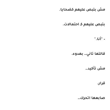
مش بتبص عليهم كضحايا.
بتبص عليهم كـ احتمالات.
– "أنا."
قالتها تاني… بهدوء.
مش تأكيد…
قرار.
صابعها اتحرك…