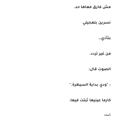
مش فارق معاها حد.
نسرين بلعجيلي
بتأذي…
من غير تردد.
الصوت قال:
– "ودي بداية السيطرة."
كارما عينيها ثبتت فيها.