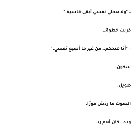
– "ولا هخلي نفسي أبقى قاسية."
قربت خطوة…
– "أنا هتحكم… من غير ما أضيع نفسي."
سكون.
طويل.
الصوت ما ردش فورًا.
وده… كان أهم رد.