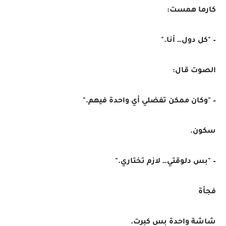
كارما همست:
– "كل دول… أنا."
الصوت قال:
– "وكان ممكن تفضلي أي واحدة فيهم."
سكون.
– "بس دلوقتي… لازم تختاري."
فجأة
شاشة واحدة بس كبرت.