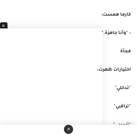
كارما همست:
– "وأنا جاهزة."
فجأة
اختيارات ظهرت:
"تدخلي"
"تراقبي"
"تسيبي"
×