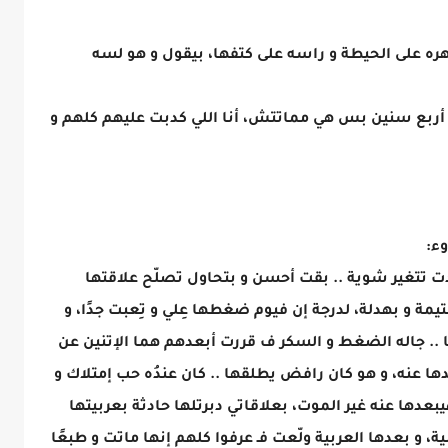
هره على الحيطة و راسه على كتفها، بيقول و هو لسه
 أربع سنين بس هي مماتتش، أنا اللي كدبت عليهم كلهم و
ء:
دت تتغير شوية .. بقت أحسن و بتحاول تصلّح علاقتها
ة و بهدلة، لدرجة إن فيوم ضغطها عِلي و تِعبت جدًا، و
.. جاله الضغط و السكر ف قررت أبعدهم هما الإتنين عن
ا عنه، و هو كان رافض يطلقها .. كان عندُه حب إمتلاك و
عدها عنه غير الموت، بعلاقاتي دبرتلها حادثة بعربيتها
و بعدها العربية ولّعت فـ عرفوا كلهم إنها ماتت و طبعًا