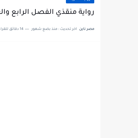
رواية منقذي الفصل الرابع والعشرون 24 بقلم س
مصر ناين
اخر تحديث :
منذ بضع شهور
14 دقائق للقراءة