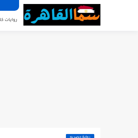
روايات كا
رواية حصريه