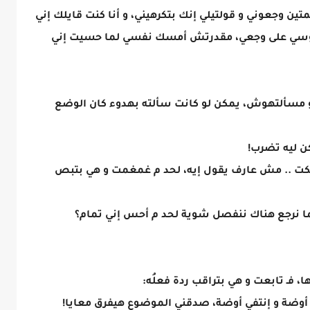
متين وجعوني و قولتيلي إنك بتكرهيني، و أنا كنت قايلك إني
 تدوسي على وجعي، مقدرتش أمسك نفسي لما حسيت إني
و مسألتهوش، يمكن لو كانت سألته بهدوء كان الوضع
ن ليه تضرب!
 سكت .. مش عارف يقول إيه، لحد م غمغمت و هي بتبص
ا نرجع هناك ننفصل شوية لحد م أحس إني تمام؟
، فـ تابعت و هي بتراقب ردة فعلُه:
ي أوضة و إنتفي أوضة، صدقني الموضوع هيفرق معايا!