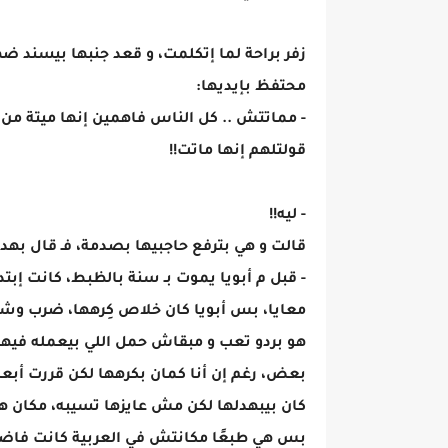
زفر براحة لما إتكلمت، و قعد جنبها بيسند ض
محتفظ بإيديها:
- مماتتش .. كل الناس فاهمين إنها ميتة من
قولتلهم إنها ماتت!!
- ليه!!
قالت و هي بترفع حاجبيها بصدمة، فـ قال بهدو
- قبل م أبويا يموت بـ سنة بالظبط، كانت إبت
معايا، بس أبويا كان خلاص كِرهها، ضرب وشتيم
هو بردو تعب و مبقاش حمل اللي بيعمله فيها 
بعض، رغم إن أنا كمان بكرهها لكن قررت أبعده
كان بيبهدلها لكن مش عايزها تسيبه، مكان هيب
بس هي طبعًا مكانتش في العربية كانت فاضية، 