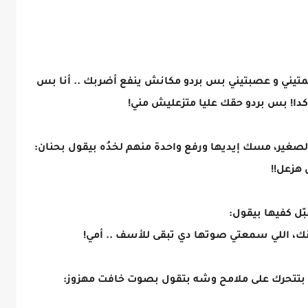
تمتيني و عصبتيني بس بردو مكانش ينفع أضربك .. أنا بس
 كدا! بس بردو حقك عليا متزعليش مني!
لصغير، مسك إيديها ورفع واحدة منهم لخدُه بيقول بحنان:
 هزعل!!
ّل كفيها بيقول:
بخونك، اللي سمعتي صوتها دي تبقى للأسف .. أمي!
ا بتتحرك على ملامح وشه بتقول بصوت خافت مهزوز: