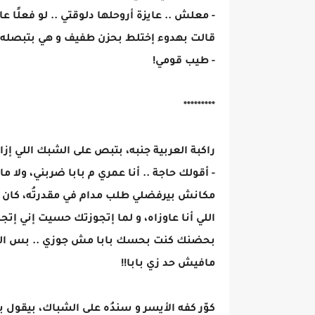
- معلش .. عايزة أروحلها دلوقتي .. لو فعلًا ع
قالت بهدوء إختلط بحزن طفيف و هي بتبصله، ف
- طيب قومي!
*********
راكبة العربية جنبه، بتبص على الشبك اللي إز
- أقولك حاجة .. أنا عمري م بابا ضربني، ولا م
مكانش بيرفضلي طلب مدام في مقدرتُه، كان دا
اللي أنا عاوزاه، و لما إتجوزتك حسيت إني إت
بحضنك كنت بحسك بابا مش جوزي .. بس القلم 
مافيش حد زي بابا!!
كوّر كفه الأيسر و سندُه على الشباك، بيقول ب