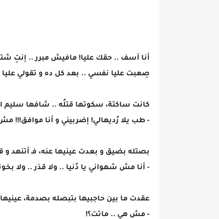
أنا آسف .. حقك عليا! مافيش مبرر .. إنتِ ش
صِعبت عليا نفسي .. بعد كل ده و تقولي عليا
كانت ساكتة، سكوتها قتلُه .. شافها سليم ا
- طب يلا رُديهالي! إضربيني و أنا موافق!!! مش
بصتله بضيق و بعدت عينيها عنه، فـ أتنهد و قب
- أنا مش شهواني يا دُنيا .. ولا قذر .. ولا 
عقدت ما بين حاجبيها بتبصله بصدمة، عينيه
- مش هي .. ماتت؟!