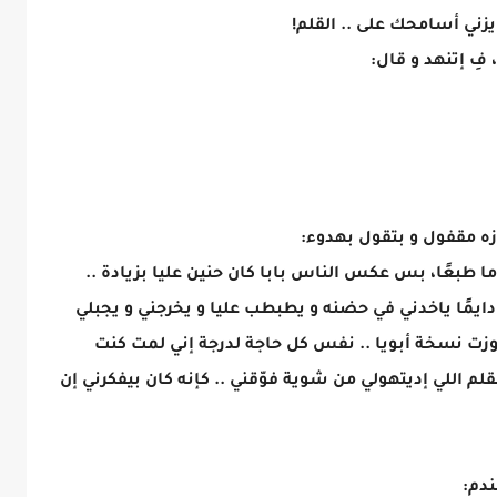
ايزني أسامحك على .. القلم!
ِ إتنهد و قال:
ازه مقفول و بتقول بهدوء:
اما طبعًا، بس عكس الناس بابا كان حنين عليا بزيادة ..
يمًا ياخدني في حضنه و يطبطب عليا و يخرجني و يجبلي
جوزت نسخة أبويا .. نفس كل حاجة لدرجة إني لمت كنت
اللي إديتهولي من شوية فوّقني .. كإنه كان بيفكرني إن
ندم: