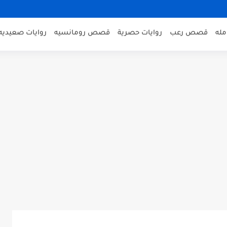
مله
قصص رعب
روايات حصرية
قصص رومانسيه
روايات صعيديه