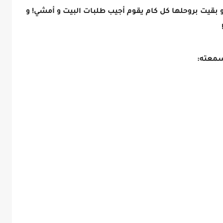
و بقيت بروحلها كل كام يقوم أجيب طلبات البيت و أمشي! و
سمعته: