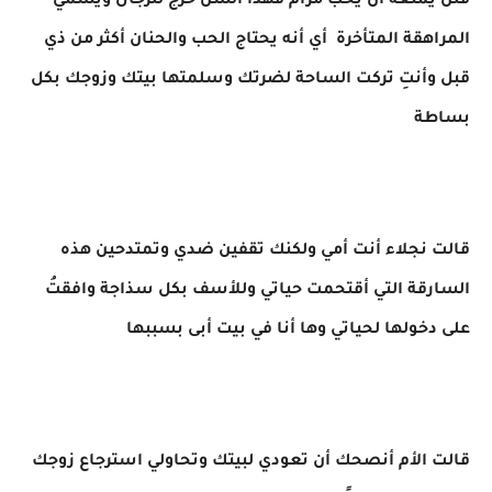
فلن يمنعه أن يحب مرام فهذا السن حرج للرجال ويسمي
المراهقة المتأخرة أي أنه يحتاج الحب والحنان أكثر من ذي
قبل وأنتِ تركت الساحة لضرتك وسلمتها بيتك وزوجك بكل
بساطة
قالت نجلاء أنت أمي ولكنك تقفين ضدي وتمتدحين هذه
السارقة التي أقتحمت حياتي وللأسف بكل سذاجة وافقتُ
على دخولها لحياتي وها أنا في بيت أبى بسببها
قالت الأم أنصحك أن تعودي لبيتك وتحاولي استرجاع زوجك