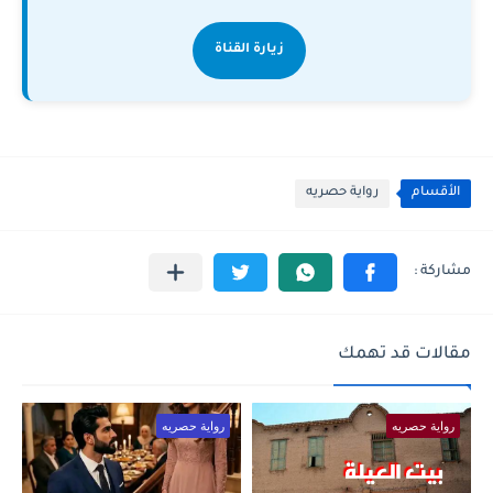
زيارة القناة
الأقسام
رواية حصريه
مقالات قد تهمك
رواية حصريه
رواية حصريه