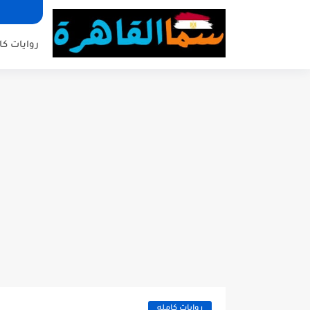
روايات كا
روايات كامله