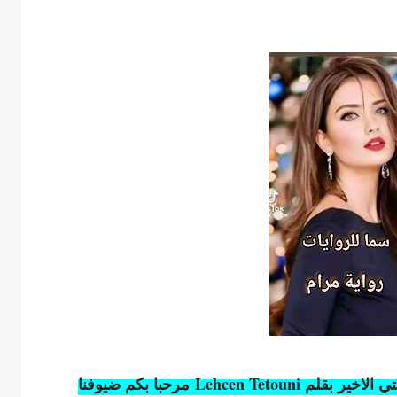
قلم Lehcen Tetouni
مرحبا بكم ضيوفنا