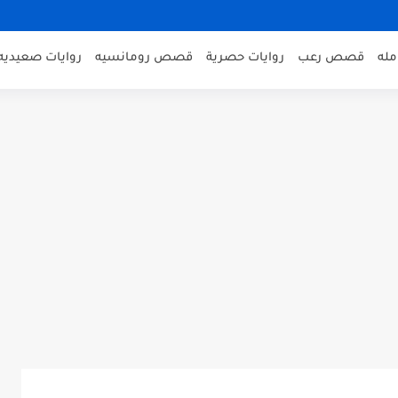
مله
قصص رعب
روايات حصرية
قصص رومانسيه
روايات صعيديه