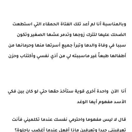
وبالمناسبة أنا لم أعد تلك الفتاة الحمقاء التي استطعت
الضحك عليها لتترك زوجها وتدمر عشها الصغير وتكون
سببا في وفاة والدها وتبرأ جميع أسرتها منها وحرمانها من
أطفالها طبعاً غير ماسببته لي من أذي نفسي وأكتئاب وحزن
أنا الآن واحدة أخرى قوية ستأخذ حقها حتي لو كان بين فكي
الأسد مفهوم أيها الوغد
قال لا ليس مفهوما واحترمي نفسك عندما تكلميني فأنت
تعرفينني جيدا وتعرفين ماذا أفعل عندما أغضب ياحلوة؟