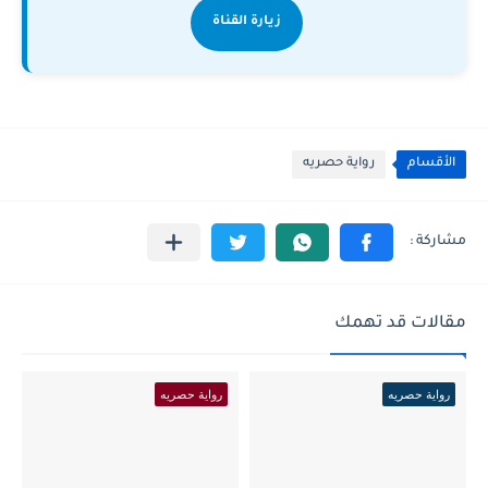
زيارة القناة
الأقسام
رواية حصريه
مقالات قد تهمك
رواية حصريه
رواية حصريه