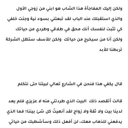
ولكن إليك المفاجأة هذا الشاب هو ابني من زوجي الأول
والذي استقبلك عند الباب لقد تبعتني بسوء نية وجئت خلفي
كي تثبت لنفسك أنك محق في طلاقي وطردي من حياتك
ولكن أنا من سيخرج من حياتك ولكن للأسف ستظل الشركة
تربطنا للأبد
قال يكفي هذا فنحن في الشارع تعالي لبيتنا حتى نتكلم
قالت أتقصد ذلك البيت الذي طردتني منه لا عزيزي فلم يعد
لدينا بيت ولا ثقة ولا زواج لقد أنهيتَ كل شئ بيننا؛ فما الذي
يدفعني للذهاب معك، لن أفعل ذلك وسأشطبك من حياتي