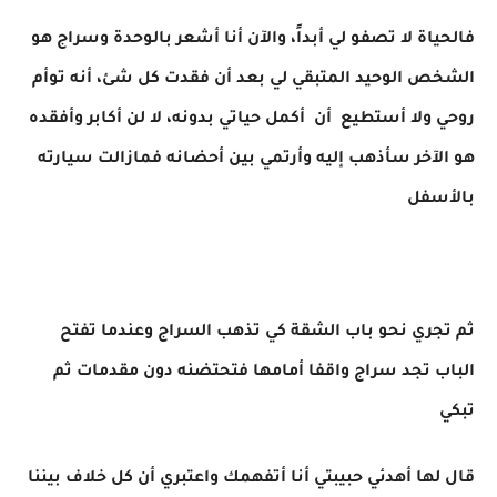
فالحياة لا تصفو لي أبداً، والآن أنا أشعر بالوحدة وسراج هو
الشخص الوحيد المتبقي لي بعد أن فقدت كل شئ، أنه توأم
روحي ولا أستطيع أن أكمل حياتي بدونه، لا لن أكابر وأفقده
هو الآخر سأذهب إليه وأرتمي بين أحضانه فمازالت سيارته
بالأسفل
ثم تجري نحو باب الشقة كي تذهب السراج وعندما تفتح
الباب تجد سراج واقفا أمامها فتحتضنه دون مقدمات ثم
تبكي
قال لها أهدئي حبيبتي أنا أتفهمك واعتبري أن كل خلاف بيننا