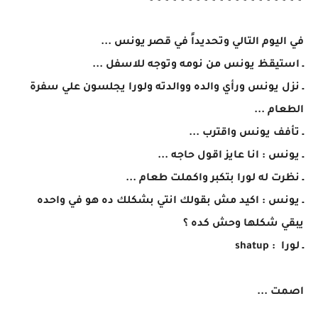
في اليوم التالي وتحديداً في قصر يونس ...
ـ استيقظ يونس من نومه وتوجه للاسفل ...
ـ نزل يونس ورأي والده ووالدته ولورا يجلسون علي سفرة
الطعام ...
ـ تأفف يونس واقترب ...
ـ يونس : انا عايز اقول حاجه ...
ـ نظرت له لورا بتكبر واكملت طعام ...
ـ يونس : اكيد مش بقولك انتي بشكلك ده هو في واحده
يبقي شكلها وحش كده ؟
ـ لورا : shatup
اصمت ...