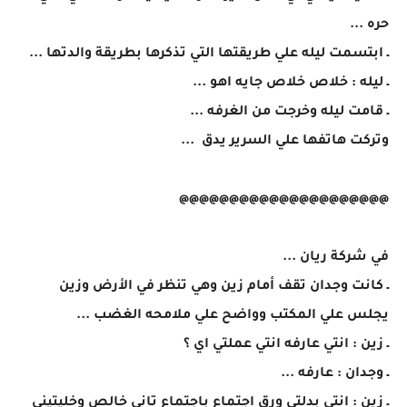
حره ...
ـ ابتسمت ليله علي طريقتها التي تذكرها بطريقة والدتها ...
ـ ليله : خلاص خلاص جايه اهو ...
ـ قامت ليله وخرجت من الغرفه ...
وتركت هاتفها علي السرير يدق ...
@@@@@@@@@@@@@@@@@@@@@
في شركة ريان ...
ـ كانت وجدان تقف أمام زين وهي تنظر في الأرض وزين
يجلس علي المكتب وواضح علي ملامحه الغضب ...
ـ زين : انتي عارفه انتي عملتي اي ؟
ـ وجدان : عارفه ...
ـ زين : انتي بدلتي ورق اجتماع باجتماع تاني خالص وخليتيني