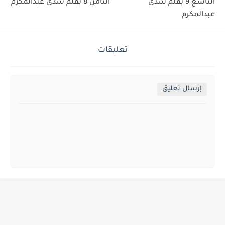
التاسع 9 بقلم شذى
الثامن 8 بقلم شذى عبدالمكرم
عبدالمكرم
تعليقات
إرسال تعليق