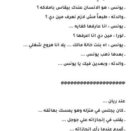
ـ يونس : هو الانسان عندك بيقاس باملاكه ؟
ـ والدته : طبعاً مش لازم نعرف مين دي ؟
ـ يونس : انا عارفها كفايه ...
ـ لورا : مين دي انا اعرفها ؟
ـ يونس : اه بنت خالة مالك ... يلا انا هروح شغلي ...
ـ بعدها ذهب يونس ...
ـ والدته : وبعدين فيك يا يونس ...
@@@@@@@@@@@@@@@@@@@@
عند ريان ...
ـ كان يجلس في منزله وهو يمسك بهاتفه ...
ـ يقلب في إنجازاته علي جوجل ...
ـ صُدم عندما رأي إنجازاته ...