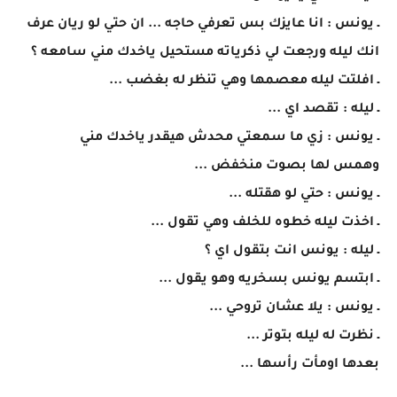
ـ يونس : انا عايزك بس تعرفي حاجه ... ان حتي لو ريان عرف
انك ليله ورجعت لي ذكرياته مستحيل ياخدك مني سامعه ؟
ـ افلتت ليله معصمها وهي تنظر له بغضب ...
ـ ليله : تقصد اي ...
ـ يونس : زي ما سمعتي محدش هيقدر ياخدك مني
وهمس لها بصوت منخفض ...
ـ يونس : حتي لو هقتله ...
ـ اخذت ليله خطوه للخلف وهي تقول ...
ـ ليله : يونس انت بتقول اي ؟
ـ ابتسم يونس بسخريه وهو يقول ...
ـ يونس : يلا عشان تروحي ...
ـ نظرت له ليله بتوتر ...
بعدها اومأت رأسها ...