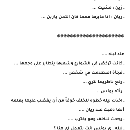
ـ زين : مشيت ...
ـ ريان : انا عايزها مهما كان التمن يازين ...
@@@@@@@@@@@@@@@@@@@@@
عند ليله ....
ـ كانت تركض في الشوارع وشعرها يتطاير علي وجهها ...
ـ فجأة اصطدمت في شخص ...
ـ رفع ناظريها لتري ...
ـ رأته يونس ...
ـ اخذت ليله خطوه للخلف خوفاً من أن يغضب عليها بعلمه
أنها ذهبت عند ريان ....
ـ رجعت للخلف وهو يقترب ....
ـ ليله : ي يونس انت بتعمل اي هنا ؟