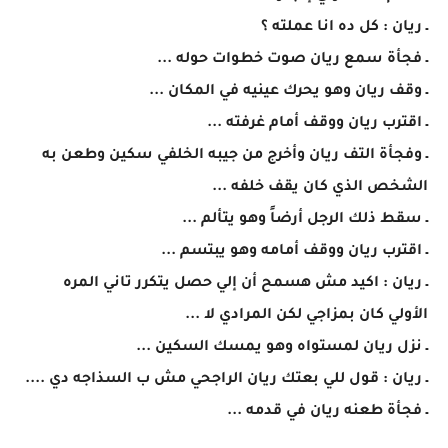
ـ ريان : كل ده انا عملته ؟
ـ فجأة سمع ريان صوت خطوات حوله ...
ـ وقف ريان وهو يحرك عينيه في المكان ...
ـ اقترب ريان ووقف أمام غرفته ...
ـ وفجأة التف ريان وأخرج من جيبه الخلفي سكين وطعن به
الشخص الذي كان يقف خلفه ...
ـ سقط ذلك الرجل أرضاً وهو يتألم ...
ـ اقترب ريان ووقف أمامه وهو يبتسم ...
ـ ريان : اكيد مش هسمح أن إلي حصل يتكرر تاني المره
الأولي كان بمزاجي لكن المرادي لا ...
ـ نزل ريان لمستواه وهو يمسك السكين ...
ـ ريان : قول للي بعتك ريان الراجحي مش ب السذاجه دي ....
ـ فجأة طعنه ريان في قدمه ...