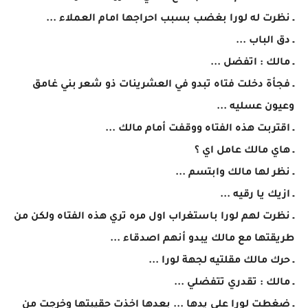
ـ نظرت له لورا بغضب بسبب احراجها امام العملاء ...
ـ دق الباب ...
ـ مالك : اتفضل ...
ـ فجأة دخلت فتاه تبدو في العشرينات ذو شعر بني غامق
وعيون عسليه ...
ـ اقتربت هذه الفتاه ووقفت أمام مالك ...
ـ هاي مالك عامل اي ؟
ـ نظر لها مالك وابتسم ...
ـ ازيك يا رقيه ...
ـ نظرت لهم لورا باستغراب اول مره تري هذه الفتاه ولكن من
طريقتها مع مالك يبدو أنهم اصدقاء ...
ـ حرك مالك مقلتيه لجهة لورا ...
ـ مالك : تقدري تتفضلي ...
ـ ضغطت لورا علي يدها ... بعدها اخذت حقيبتها وخرجت من