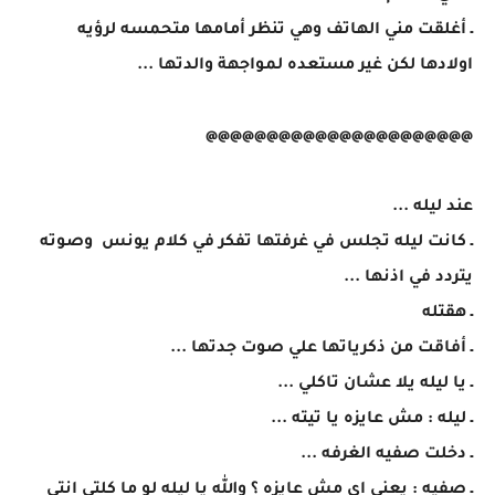
ـ أغلقت مني الهاتف وهي تنظر أمامها متحمسه لرؤيه
اولادها لكن غير مستعده لمواجهة والدتها ...
@@@@@@@@@@@@@@@@@@@@@@
عند ليله ...
ـ كانت ليله تجلس في غرفتها تفكر في كلام يونس وصوته
يتردد في اذنها ...
ـ هقتله
ـ أفاقت من ذكرياتها علي صوت جدتها ...
ـ يا ليله يلا عشان تاكلي ...
ـ ليله : مش عايزه يا تيته ...
ـ دخلت صفيه الغرفه ...
ـ صفيه : يعني اي مش عايزه ؟ والله يا ليله لو ما كلتي انتي