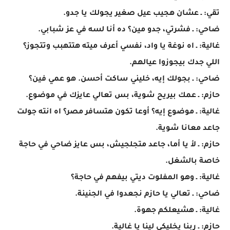
تقي: ـ عشان هجيب عيل صغير يجولك يا جدو.
ضاحي: ـ فشرتي، جدو مين؟ ده أنا لسه في عز شبابي.
غالية: ـ اه نوغة يا واد، نفسي أعرف ميته هتتهبب وتتجوز؟
اللي جدك بيجوزوا عيالهم.
ضاحي: ـ بجولك إيه، خليني ساكت أحسن. هو عمي فين؟
حازم: ـ عمك بيريح شوية، بس تعالي عايزك في موضوع.
غالية: ـ موضوع إيه؟ أوعا تكون هتسافر مصر؟ اه انته جولت
جاعد معانا شوية.
حازم: ـ لأ يا أما، جاعد متجلجيش، بس عايز ضاحي في حاجة
خاصة بالشغل.
غالية: ـ وهو المفلوت ديتي بيفهم في حاجة؟
ضاحي: ـ تعالي يا حازم نجعدوا في الجنينة.
غالية: ـ هشيعلكم جهوة.
حازم: ـ ربنا يخليكي لينا يا غالية.