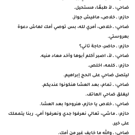
ضاحي: ـ لأ طبعًا، مستحيل.
حازم: ـ خلاص، مافيش جواز.
ضاحي: ـ خلاص، أمري لله، بس توصي أمك لهاش دعوة
بعروستي.
حازم: ـ حاضر، حاجة تاني؟
ضاحي: ـ لأ، اصبر أكلم أبوها وآخد معاد منيه.
حازم: ـ كلمه، اخلص.
ليتصل ضاحي على الحج إبراهيم.
ضاحي: ـ تمام، بعد العشا هنكونوا عنديكم.
ليغلق ضاحي الهاتف.
ضاحي: ـ خلاص يا حازم، هنروحوا بعد العشا.
حازم: ـ ماشي، تعالي نعرفوا جدي ونعرفوا أمي. ربنا يتمملك
على خير.
ضاحي: ـ والله ما خايف غير من أمك.