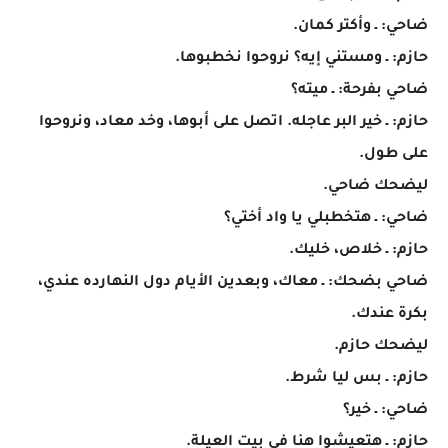
ضاحي: ـ وأكتر كمان.
حازم: ـ ومستني إيه؟ نروحوا نخطبوها.
ضاحي بفرحة: ـ ميته؟
حازم: ـ خير البر عاجله. اتصل على أبوها، وخد معاد، ونروحوا
على طول.
ليضحك ضاحي.
ضاحي: ـ هتخطبلي يا واد أختي؟
حازم: ـ خلاص، خليك.
ضاحي بضحك: ـ معاك، وبعدين الأيام دول النهارده عندي،
بكرة عندك.
ليضحك حازم.
حازم: ـ بس ليا شرط.
ضاحي: ـ خير؟
حازم: ـ هتعيشوا هنا في بيت العيلة.