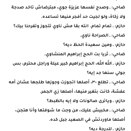
ضاحي: ـ وصدج نفسها عزيزة جوي، مبترضاش تاخد صدجة
ولا زكاة، ولو لجيت حد أفجر منيها تساعده.
حازم: ـ تمام تمام. انته بقا مش ناوي تتجوز وتفرحنا بيك؟
ضاحي: ـ الصراحة ناوي.
حازم: ـ ومين سعيدة الحظ ديه؟
ضاحي: ـ ثريا بت الحج إبراهيم المنشاوي.
حازم: ـ الله الله، الحج إبراهيم كبير عيلة وراجل محترم، بس
جولي سنها جد إيه؟
ضاحي: ـ تطلع ٣٠، أصلها اتجوزت وجوزها طلجها عشان أمه
عفشة، كانت بتغير منيها، أصلها زي الجمر.
حازم: ـ وياترى صالونات ولا إيه بالظبط؟
ضاحي: ـ مخبيش عليك، من وجت ما شوفتها وأنا هتجن،
أصلها ماوردتش في الصعيد جبل كده.
حازم: ـ للدرجة ديه؟