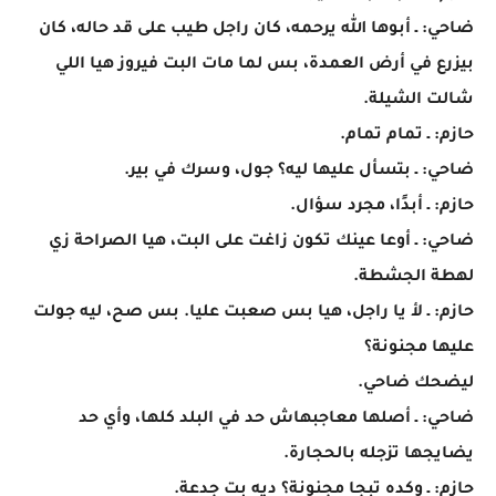
ضاحي: ـ أبوها الله يرحمه، كان راجل طيب على قد حاله، كان
بيزرع في أرض العمدة، بس لما مات البت فيروز هيا اللي
شالت الشيلة.
حازم: ـ تمام تمام.
ضاحي: ـ بتسأل عليها ليه؟ جول، وسرك في بير.
حازم: ـ أبدًا، مجرد سؤال.
ضاحي: ـ أوعا عينك تكون زاغت على البت، هيا الصراحة زي
لهطة الجشطة.
حازم: ـ لأ يا راجل، هيا بس صعبت عليا. بس صح، ليه جولت
عليها مجنونة؟
ليضحك ضاحي.
ضاحي: ـ أصلها معاجبهاش حد في البلد كلها، وأي حد
يضايجها تزجله بالحجارة.
حازم: ـ وكده تبجا مجنونة؟ ديه بت جدعة.