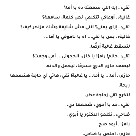
تقي: ـ إيه اللي سمعته ده يا أما؟
غالية: ـ أوعاكي تتكلمي نص كلمة، سامعة؟
تقي: ـ إزاي يعني؟ انتي مش شايفة وشك مزنهر كيف؟
غالية: ـ بس يا تقي... اه يا نافوخي يا أما...
لتسقط غالية أرضًا.
تقي: ـ حازم! رامز! يا خال، الحجوني... أمي وجعت!
ليصعد حازم الدرج مسرعًا، ليحمل والدته.
حازم: ـ أما... يا أما... يا غالية! تقي، هاتي أي حاجة هشممها
ريحة.
لتخرج تقي زجاجة عطر.
تقي: ـ خد يا أخوي، شممها دي.
ضاحي: ـ نكلمو الدكتور يا أبوي.
رامز: ـ أيوه صح.
حازم: ـ اخلص يا ضاحي.