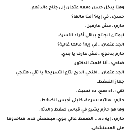
وهنا يدخل حسن ومعه عثمان إلى جناح والدتهم.
حسن: ـ في إيه؟ أمنا مالها؟
حازم: ـ مش عارفين.
ليمتلئ الجناح بباقي أفراد الأسرة.
الجد عثمان: ـ في إيه؟ مالها غالية؟
حازم بدموع: ـ مش عارف يا جدي.
ضاحي: ـ أنا كلمت الدكتور.
الجد عثمان: ـ افتحي الدرج بتاع التسريحة يا تقي، هتلجي
جهاز الضغط.
تقي: ـ اه صح، ده نسيت.
حازم: ـ هاتيه بسرعة، خليني أجيس الضغط.
وها هو حازم يشرع في قياس ضغط والدته.
حازم: ـ إيه ده... الضغط عالي جوي، مينفعش كده، هناخدوها
على المستشفى.