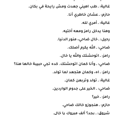
غالية: ـ طب اهيني جعدت ومش رايحة في بكان.
حازم: ـ عشان خاطري أنا.
غالية: ـ أمري لله.
وهنا يدخل رامز ومعه أختيه.
رحيل: ـ خال ضاحي، منور الدنيا.
ضاحي: ـ الله يكرم أصلك.
رامز: ـ اتوحشتك والله يا خال.
ضاحي: ـ وأنا كمان اتوحشتك. كده تجي حبيبة خالها هنا؟
رامز: ـ اه، وكمان هتجعد لما تولد.
غالية: ـ تولد وتربعن كمان.
ضاحي: ـ الخير على جدوم الواردين.
رامز: ـ خير؟
حازم: ـ هنجوزو خالك ضاحي.
شروق: ـ بجد؟ ألف مبروك يا خال.