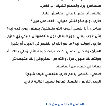
هنسافرو برا، ونعملو تشيك أب كامل.
غالية: ـ أنا بخير يا غالي، تخافش عليا.
حازم: ـ ولو مخوفتش عليكي، أخاف على مين؟
ضاحي: ـ أنا نفسي أعرف انتو متعلقين ببعض جوي كده ليه؟
إش عجب يعني، جوز البغال دول متلهفوش عليكي زي حازم.
حازم: ـ أجولك ليه؟ ما هو انته لو بتفهم في الدين، أو بتجرا
القرآن، ولا حتى بتصلي، كنت عرفت جيمة الأم. وخلي بالك، أنا
جولتهالك مليون مرة، وانته حر. المفروض إنك متجعدش
معانا في جعدة من أساسه.
ضاحي: ـ خلاص يا عم حازم، هتعملي فيها شيخ؟
الجد: ـ خلاص، خلصنا. تعالوا نسيبوا غالية ترتاح.
الفصل الخامس من هنا