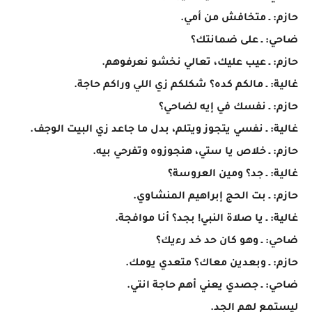
حازم: ـ متخافش من أمي.
ضاحي: ـ على ضمانتك؟
حازم: ـ عيب عليك، تعالي نخشو نعرفوهم.
غالية: ـ مالكم كده؟ شكلكم زي اللي وراكم حاجة.
حازم: ـ نفسك في إيه لضاحي؟
غالية: ـ نفسي يتجوز ويتلم، بدل ما جاعد زي البيت الوجف.
حازم: ـ خلاص يا ستي، هنجوزوه وتفرحي بيه.
غالية: ـ جد؟ ومين العروسة؟
حازم: ـ بت الحج إبراهيم المنشاوي.
غالية: ـ يا صلاة النبي! بجد؟ أنا موافجة.
ضاحي: ـ وهو كان حد خد رءيك؟
حازم: ـ وبعدين معاك؟ متعدي يومك.
ضاحي: ـ جصدي يعني أهم حاجة انتي.
ليستمع لهم الجد.