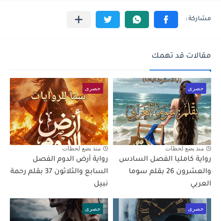
مقالات قد تهمك
حصرى
حصرى
منذ بضع لحظات
منذ بضع لحظات
رواية كامليا الفصل السادس
رواية أرض الدوم الفصل
والعشرون 26 بقلم سوما
السابع والثلاثون 37 بقلم رحمة
العربي
نبيل
حصرى
حصرى