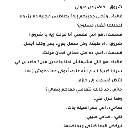
شروق: ـ حاضر من عيوني.
غالية: ـ وتحبي جمبيهم إيه؟ بطاطس مجليه ولا رز، ولا
أعمللها خضار مسلوج؟
قسمت: ـ هو انتي فهمتي أنا قولت إيه يا شروق؟
شروق: ـ اه طبعًا، وكل سهل جوي، بس وكلنا أجمل.
قسمت: ـ امم، ده حتى حماتي كمان عرفت.
غالية: ـ هو انتي مشيفاش احنا جاعدين فين؟ جاعدين في
سرايا كبيرة اسم الله عليه، أبوكي معندهوش زيها.
لتنظر قسمت إلى حازم.
حازم: ـ حد قالك تتعاملي معاهم بتعالي؟
وهنا تنزل تقي.
ضاحي: ـ اهي جمر العيلة جات.
تقي: ـ ضاحي حبيبي.
ليركض إليها ضاحي ويحتضنها.