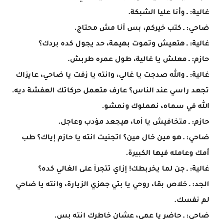
غالية: ـ وأنا عليا الشبكة.
ضاحي: ـ كتب خيركم، بس أنا مش محتاج.
غالية: ـ هتعيش وتموت بهيمة، حد يجول كده بردك؟
حازم: ـ معلش يا غالية، طول عمره طربش.
غالية: ـ والله صدجت يا غالي، وانته يا زفت يا ضاحي، عايزاك
تجعد راسي عند الناس؟ عارف متعمل حركاتك العفشة ديه.
الله في سماه، نهملوك ونمشو.
حازم: ـ متخافيش يا أما، هيجعد مؤدب وعاجل.
ضاحي: ـ هو مين خال مين؟ اتجنيت انته يا حازم إياك؟ طب
أمك وعامله فيها الكبيرة.
غالية: ـ جن لما يخربطك! إزاي تتجرأ على الغالي كده؟
الجد: ـ خلاص بقا، روحي يا بتي جهزي الزيارة، وانته يا ضاحي
لم نفسك.
ضاحي: ـ حاضر يا عمي، عشان خاطرك انته بس.