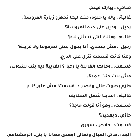
ضاحي: ـ يبارك فيكم.
غالية: ـ ياله يا حلوه، منك ليها نجهزو زيارة العروسة.
رحيل: ـ ومين على كده العروسة؟
غالية: ـ ومالك انتي تسألي ليه؟
رحيل: ـ مش جصدي، أنا بجول يعني نعرفوها ولا غريبة؟
وهنا كانت قسمت تنزل على الدرج.
قسمت: ـ ومالها الغريبة يا رحيل؟ الغريبة ديه بنت بشوات،
مش بنت حتت عمدة.
حازم بصوت عالي وغضب: ـ قسمت! مش عايز كلام.
غالية: ـ ابتدينا شغل السلايف.
قسمت: ـ وهو أنا قولت حاجة؟
حازم: ـ وبعدين؟
قسمت: ـ خلاص، سوري.
الجد: ـ هاتي العيال وتعالي اجعدي معانا يا بتي، اتوحشناهم.