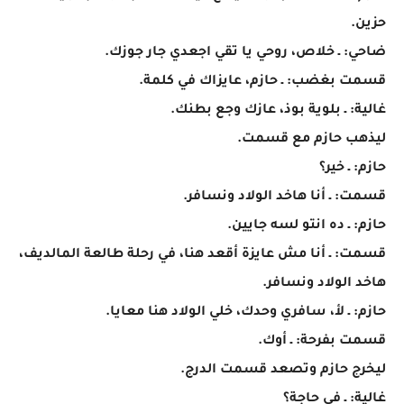
حزين.
ضاحي: ـ خلاص، روحي يا تقي اجعدي جار جوزك.
قسمت بغضب: ـ حازم، عايزاك في كلمة.
غالية: ـ بلوية بوذ، عازك وجع بطنك.
ليذهب حازم مع قسمت.
حازم: ـ خير؟
قسمت: ـ أنا هاخد الولاد ونسافر.
حازم: ـ ده انتو لسه جايين.
قسمت: ـ أنا مش عايزة أقعد هنا، في رحلة طالعة المالديف،
هاخد الولاد ونسافر.
حازم: ـ لأ، سافري وحدك، خلي الولاد هنا معايا.
قسمت بفرحة: ـ أوك.
ليخرج حازم وتصعد قسمت الدرج.
غالية: ـ في حاجة؟