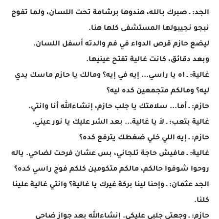
الجد: ـ صبرك بالله، هندوها برشامة تحت اللسان، ولما تفوج
نبجو نجيبولها المستشفى كلها هنا.
ليضع حازم قرص الدواء في فم والدته أسفل اللسان.
وبعد دقائق، كانت غالية تفتح عينيها.
غالية: ـ اه يا راسي... إيه في إيه؟ ومالك يا حازم ماسك يدي
ليه؟ ومالكم متجمعين كده ليه؟
حازم: ـ أما... سلامتك يا جلب حازم، إنشاءالله أنا وانتي.
غالية بتعب: ـ لأ يا غالية... بعد الشر عليك يا نور عيني.
حازم: ـ إيه اللي خلي ضغطك يترفع كده؟
غالية: ـ مافيش حاجة تلجاني، بس عشان فرحت لضاحي. ياله
روحوا شوفوا حالكم، مالكم متكومين كلكم فوج راسي كده؟
الجد عثمان: ـ وإحنا لينا بركة غيرك يا غالية؟ وانتي غالية علينا
كلنا.
حازم: ـ وجعتي جلبي عليكي. إنشاءالله بعد جواز ضاحي