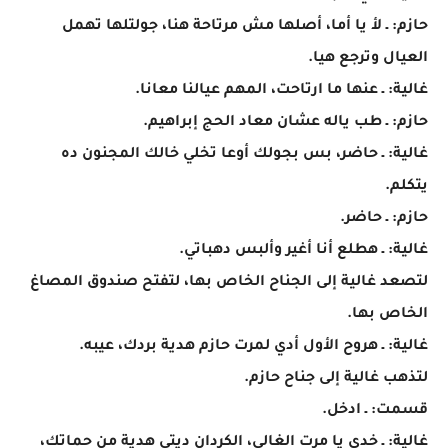
حازم: ـ لأ يا أما، أصلها مش مرتاحة هنا، جولتلها تهمل
العيال وترجع هيا.
غالية: ـ عنها ما ارتاحت، المهم عيالنا معانا.
حازم: ـ طب ياله عشان معاد الحج إبراهيم.
غالية: ـ حاضر، بس بجولك أوعا تخلي خالك المجنون ده
يتكلم.
حازم: ـ حاضر.
غالية: ـ هطلع أنا أغير وألبس دهباتي.
لتصعد غالية إلى الجناح الخاص بها، لتفتح صندوق المصاغ
الخاص بها.
غالية: ـ هروح الأول أدي لمرت حازم هدية بردك، عيبه.
لتذهب غالية إلى جناح حازم.
قسمت: ـ ادخل.
غالية: ـ خدي يا مرت الغالي، الكردان ديتي هدية من حماتك،