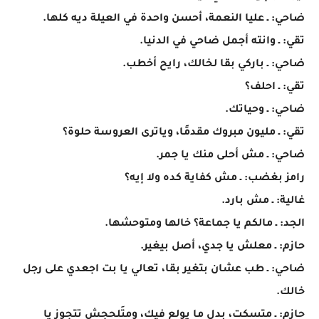
ضاحي: ـ عليا النعمة، أحسن واحدة في العيلة ديه كلها.
تقي: ـ وانته أجمل ضاحي في الدنيا.
ضاحي: ـ باركي بقا لخالك، رايح أخطب.
تقي: ـ احلف؟
ضاحي: ـ وحياتك.
تقي: ـ مليون مبروك مقدمًا، وياترى العروسة حلوة؟
ضاحي: ـ مش أحلى منك يا جمر.
رامز بغضب: ـ مش كفاية كده ولا إيه؟
غالية: ـ مش بارد.
الجد: ـ مالكم يا جماعة؟ خالها ومتوحشها.
حازم: ـ معلش يا جدي، أصل بيغير.
ضاحي: ـ طب عشان بتغير بقا، تعالي يا بت اجعدي على رجل
خالك.
حازم: ـ متسكت، بدل ما يولع فيك، ومتَلحجش تتجوز يا