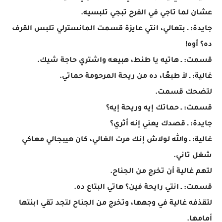
عشان لما تاجي في الفرح تبجي تلبسيه.
جايدة: ـ بتعالي، انتي عايزة قسمت المانسترلي تلبس القرف
ده؟ أوه!
قسمت: ـ هاتيه يا طنط، هبيعه واشتري حاجة شيك.
غالية: ـ لأ طبعًا، ده من ريحة المرحومة حماتي.
لتضحك قسمت.
قسمت: ـ حماتك إيه وريحة إيه؟
جايدة: ـ قصدك يعني إنه أثري؟
غالية: ـ والله لولاش إنك مرت الغالي، كان هيبجالي معاكي
شغل تاني.
لتهم غالية أن تخرج من الجناح.
قسمت: ـ انتي رايحة فين؟ هاتي البتاع ده.
لتقذفه غالية في وجهها، وتخرج من الجناح لتجد تقي ابنتها
أمامها.