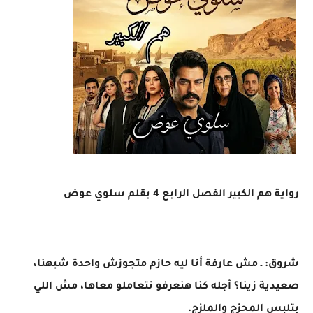
رواية هم الكبير الفصل الرابع 4 بقلم سلوي عوض
شروق: ـ مش عارفة أنا ليه حازم متجوزش واحدة شبهنا،
صعيدية زينا؟ أجله كنا هنعرفو نتعاملو معاها، مش اللي
بتلبس المحزج والملزج.