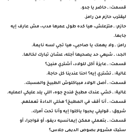
قسمت: ـ حاضر يا جدو.
ليقترب حازم من رامز.
حازم: ـ متزعلش، هيا كده طول عمرها مدب، مش عارف إيه
جابها.
رامز: ـ ولا يهمك يا صاحبي، هيا تجي لسه نايمة.
الجد: ـ شيعي حد يصحيها أجله، عشان تبارك لخالها.
قسمت: ـ عايزة أكل للولاد، أشتري منين؟
غالية: ـ تشتري إيه؟ احنا عندينا كل حاجة.
قسمت: ـ أصل الولاد مبياكلوش الطبيخ والمسبك.
غالية: ـ خشي عندك مطبخ فندج جوه، اللي يلد عليكي اعمليه.
قسمت: ـ أنا أقف في المطبخ؟ هخلي الدادة تعملهم.
شروق: ـ قوليلي يحبوا ياكلوا إيه وأنا تحت أمرك.
قسمت: ـ بتعملي ممكن إيمانسيه ديفو، أو فواجرا، أو
ستيك مشروم بصوص الديمي جلاس؟