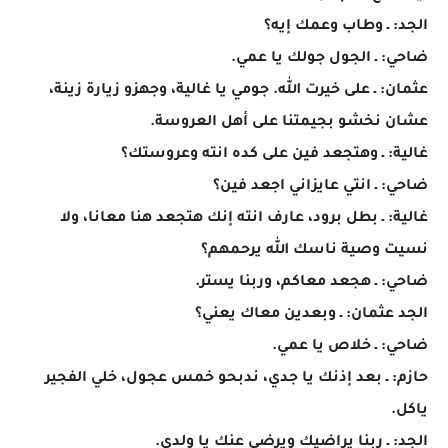
الجد: ـ وطاب وعمك إيه؟
ضاحي: ـ الجول جولك يا عمي.
عثمان: ـ على خيرت الله. جومي يا غالية، وجهزو زيارة زينة،
عشان نخشو بجيمتنا على أهل العروسة.
غالية: ـ وهتجعد فين على كده انته وعروستك؟
ضاحي: ـ انتي عايزاني اجعد فين؟
غالية: ـ بطل برود، عارف انته إنك هتجعد هنا معانا، ولا
نسيت وصية ناسك الله يرحمهم؟
ضاحي: ـ هجعد معاكم، وربنا يستر.
الجد عثمان: ـ وبعدين معاك يعني؟
ضاحي: ـ خلاص يا عمي.
حازم: ـ بعد إذنك يا جدي، ندبحو خمس عجول، خلي الفجير
ياكل.
الجد: ـ ربنا يراضيك ويرضى عنك يا ولدي.