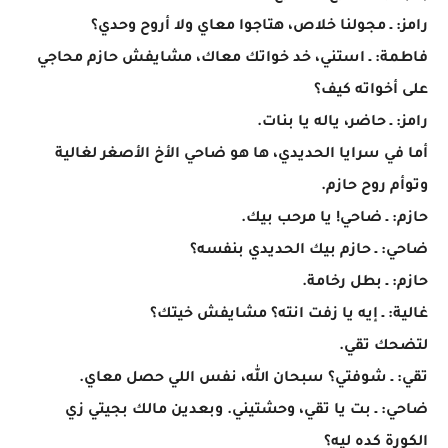
رامز: ـ مجولنا خلاص، هتاجوا معاي ولا أروح وحدي؟
فاطمة: ـ استني، خد خواتك معاك، مشايفش حازم محاجي
على أخواته كيف؟
رامز: ـ حاضر، ياله يا بنات.
أما في سرايا الحديدي، ها هو ضاحي الأخ الأصغر لغالية
وتوأم روح حازم.
حازم: ـ ضاحي! يا مرحب بيك.
ضاحي: ـ حازم بيك الحديدي بنفسه؟
حازم: ـ بطل رخامة.
غالية: ـ إيه يا زفت انته؟ مشايفش خيتك؟
لتضحك تقي.
تقي: ـ شوفتي؟ سبحان الله، نفس اللي حصل معاي.
ضاحي: ـ بت يا تقي، وحشتيني. وبعدين مالك بجيتي زي
الكورة كده ليه؟