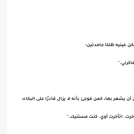
 عينيه ظلتا جامدتين:
اكرني."
يشعر بها، كمن فوجئ بأنه لا يزال قادرًا على البكاء:
خرت. اتأخرت أوي. كنت مستنيك."