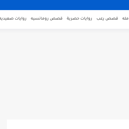
مله
قصص رعب
روايات حصرية
قصص رومانسيه
روايات صعيديه