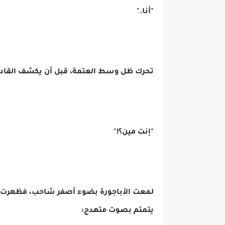
"أنا."
تحرك ظل وسط العتمة، قبل أن يكشف القادم 
"إنت مين؟!"
لمعت الأباجورة بضوء أصفر شاحب، فظهرت ا
يتمتم بصوت متهدج: