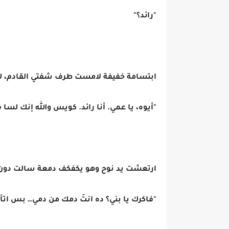
"رائد؟"
ابتسامة خفيفة لامست طرف شفتي القادم، لكن
"أيوه، يا عمي. أنا رائد. كويس والله إنك لسا ف
ارتعشت يد نوح وهو يكفكف دمعة سالت دون أن 
"فاكرك يا بني؟ ده انتَ دمك من دمي… بس اتأ