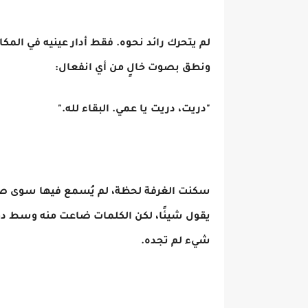
لم يتحرك رائد نحوه. فقط أدار عينيه في المكان
ونطق بصوت خالٍ من أي انفعال:
"دريت، دريت يا عمي. البقاء لله."
سكنت الغرفة لحظة، لم يُسمع فيها سوى صوت
يقول شيئًا، لكن الكلمات ضاعت منه وسط دوام
شيء لم تجده.