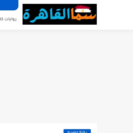
روايات كا
رواية حصريه