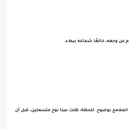
عن وجهه، خالعًا شماغه ببطء.
لملامح بوضوح. للحظة، ظلت عينا نوح متسعتين، قبل أن