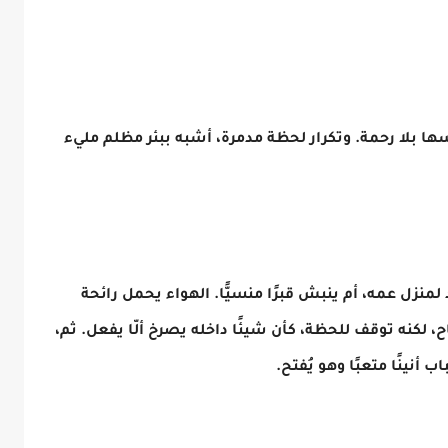
سها بلا رحمة. وتكرار لحظة مدمرة، أشبه ببئر مظلم مليء
 لمنزل عمه، أم ينبش قبرًا منسيًّا. الهواء يحمل رائحة
ح، لكنه توقف للحظة، كأن شيئًا داخله يصرخ ألّا يفعل. ثم،
 أنينًا متعبًا وهو يُفتح.