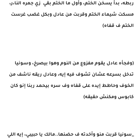
ربطه، بدأ يسخن الختم، وأول ما الختم بقي زي جمره النا،ر،
مسكت شيماء الختم وقربت من عادل وبكل غضب غرست
الختم ف قفاه)
(وفجأه عادل يقوم مفزوع من النوم وهوا بيصرخ، وسونيا
تدخل بسرعه عشان تشوف فيه إيه، وعادل ريقه ناشف من
الخوف وحاطط إيده على قفاه وف سره بيحمد ربنا إنو كان
كابوس ومكنش حقيقه)
_سونيا قربت منو وأخدته ف حضنها..مالك يا حبيبي، إيه اللي