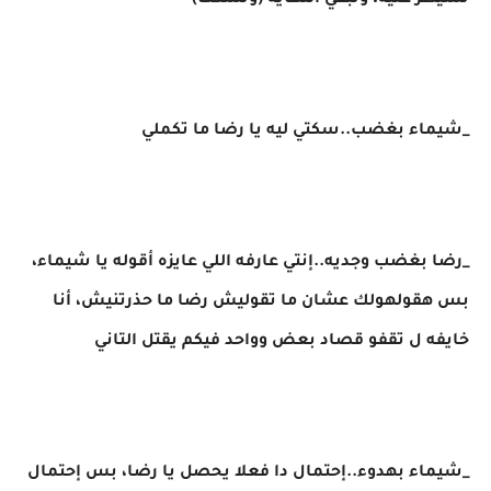
نسيطر عليه، وتبقي النهايه (وتسكت)
_شيماء بغضب..سكتي ليه يا رضا ما تكملي
_رضا بغضب وجديه..إنتي عارفه اللي عايزه أقوله يا شيماء،
بس هقولهولك عشان ما تقوليش رضا ما حذرتنيش، أنا
خايفه ل تقفو قصاد بعض وواحد فيكم يقتل التاني
_شيماء بهدوء..إحتمال دا فعلا يحصل يا رضا، بس إحتمال