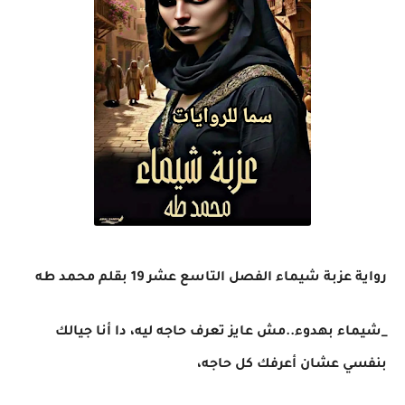
رواية عزبة شيماء الفصل التاسع عشر 19 بقلم محمد طه
_شيماء بهدوء..مش عايز تعرف حاجه ليه، دا أنا جيالك
بنفسي عشان أعرفك كل حاجه،