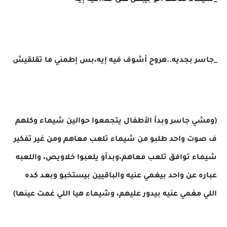
_شيماء تلاحظ انو بيبص على حد..فيه إيه
_جاسر بجديه..هروح أشوف فيه إيه،بس إطمني ما تقلقيش
(ومشي جاسر وبدأ الأطفال يتجمعوا حوالين شيماء وكلهم
ف صوت واحد طلبو من شيماء تلعب معاهم ومن غير تفكير
شيماء توافق تلعب معاهم،وبدأو يلعبوا خلاويص، واللعبه
عباره عن واحد بيغمي عنيه والباقيين بيستخبو وبعد كده
اللي مغمي عنيه بيدور عليهم، وشيماء هيا اللي غمت عينها)