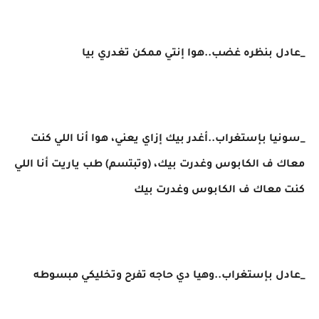
_عادل بنظره غضب..هوا إنتي ممكن تغدري بيا
_سونيا بإستغراب..أغدر بيك إزاي يعني، هوا أنا اللي كنت
معاك ف الكابوس وغدرت بيك، (وتبتسم) طب ياريت أنا اللي
كنت معاك ف الكابوس وغدرت بيك
_عادل بإستغراب..وهيا دي حاجه تفرح وتخليكي مبسوطه