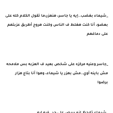
_شيماء بغضب..إيه يا جاسر، هنهزر،ما تقول الكلام كله على
بعضو، أنا كنت هغلط ف الناس وكنت هروح أطربق عزبتهم
على دماغهم
_جاسر وعنيه مركزه على شخص بعيد ف العزبه بس ملامحه
مش باينه أوي..مش بهزر يا شيماء، وهوا أنا بتاع هزار
برضوا