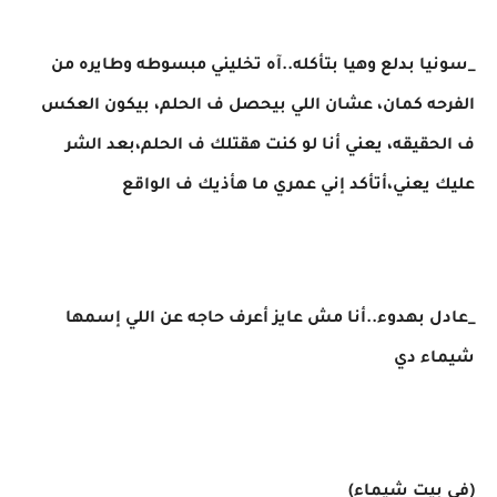
_سونيا بدلع وهيا بتأكله..آه تخليني مبسوطه وطايره من
الفرحه كمان، عشان اللي بيحصل ف الحلم، بيكون العكس
ف الحقيقه، يعني أنا لو كنت هقتلك ف الحلم،بعد الشر
عليك يعني،أتأكد إني عمري ما هأذيك ف الواقع
_عادل بهدوء..أنا مش عايز أعرف حاجه عن اللي إسمها
شيماء دي
(في بيت شيماء)