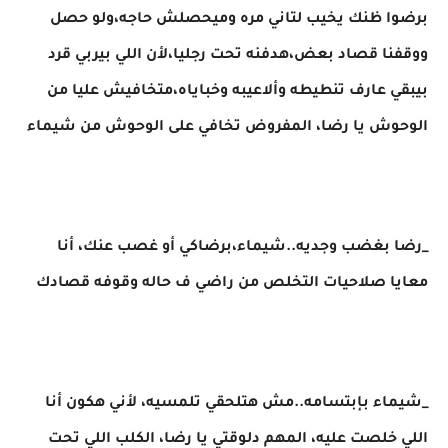
برضوا ظنك يخيب لتاني مره وميحصلش حاجه،ولو حصل
ووقفنا قصاد بعض،هدفنه تحت رجليا،لأن اللي بيربي قرد
بيبقي عارف تنطيطه وألاعيبه وخباياه،متخافيش عليا من
الوحوش يا رضا، المفروض تخافي على الوحوش من شيماء
_رضا بغضب وجديه..شيماء،برضاكي أو غصب عنك، أنا
معايا صلاحيات التخلص من راضي ف حاله وقوفه قصادك
_شيماء بإبتسامه..مش هتلحقي تلمسيه، لأني هكون أنا
اللي خلصت عليه، المهم دلوقتي يا رضا، الكلب اللي تحت