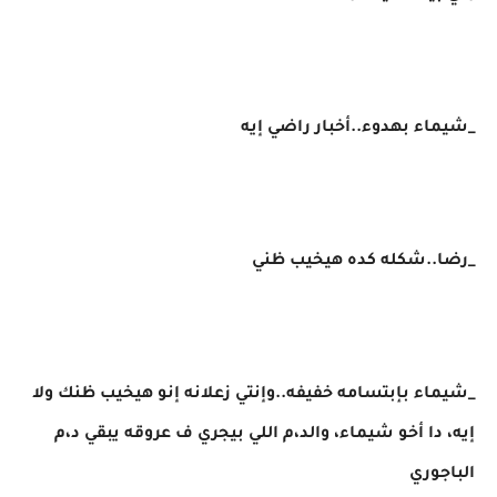
_شيماء بهدوء..أخبار راضي إيه
_رضا..شكله كده هيخيب ظني
_شيماء بإبتسامه خفيفه..وإنتي زعلانه إنو هيخيب ظنك ولا
إيه، دا أخو شيماء، والد،م اللي بيجري ف عروقه يبقي د،م
الباجوري