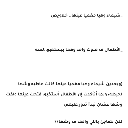
_شيماء وهيا مغميا عينها.. خلاويص
_الأطفال ف صوت واحد وهما بيستخبو..لسه
(وبعدين شيماء وهيا مغميا عينها كانت عاطيه وشها
لحيطه، ولما أتأكدت إن الأطفال أستخبو، فتحت عينها ولفت
وشها عشان تبدأ تدور عليهم،
لكن تتفاجئ باللي واقف ف وشها؟؟